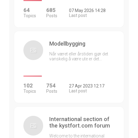
64
685
07 May 2026 14:28
Last post
Topics
Posts
Modellbygging
Når været eller årstiden gjør det
vanskelig å være ute er det…
102
754
27 Apr 2023 12:17
Last post
Topics
Posts
International section of
the kystfort.com forum
Welcome to the international