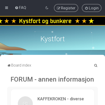
FAQ
Register
Login
Kystfort
S
Board index
e
FORUM - annen informasjon
a
r
c
h
KAFFEKROKEN - diverse