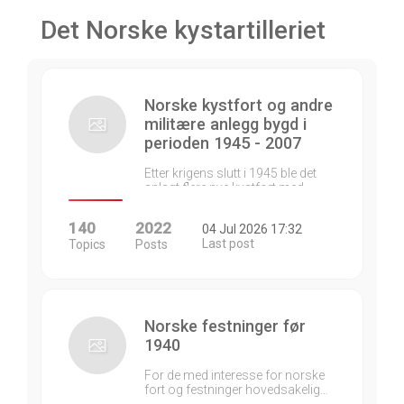
Det Norske kystartilleriet
Norske kystfort og andre
militære anlegg bygd i
perioden 1945 - 2007
Etter krigens slutt i 1945 ble det
anlagt flere nye kystfort med…
140
2022
04 Jul 2026 17:32
Last post
Topics
Posts
Norske festninger før
1940
For de med interesse for norske
fort og festninger hovedsakelig…