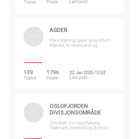
Last post
Topics
Posts
AGDER
Flere større grupper av kystfort i
Mandal, Kristiansand og…
139
1796
22 Jan 2025 13:52
Last post
Topics
Posts
OSLOFJORDEN
DIVISJONSOMRÅDE
Området som kystfylkene
Telemark, Vestfold og Østfold…