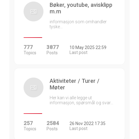
Bøker, youtube, avisklipp
m.m
informasjon som omhandler
tyske…
777
3877
10 May 2025 22:59
Last post
Topics
Posts
Aktiviteter / Turer /
Møter
Her kan vi alle legge ut
informasjon, spørsmål og svar…
257
2584
26 Nov 2022 17:35
Last post
Topics
Posts