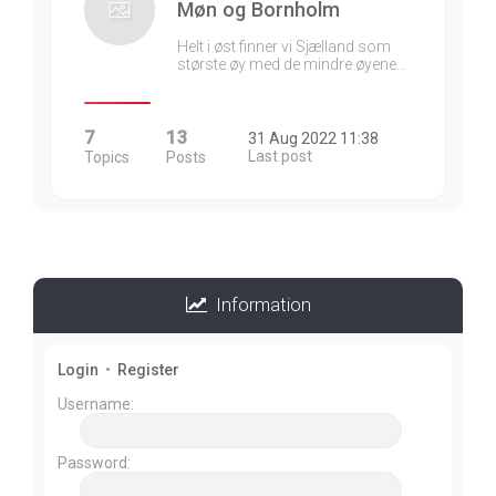
Møn og Bornholm
Helt i øst finner vi Sjælland som
største øy med de mindre øyene…
7
13
31 Aug 2022 11:38
Last post
Topics
Posts
Information
Login
•
Register
Username:
Password: