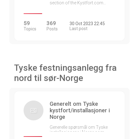
section of the Kystfort.com…
59
369
30 Oct 2023 22:45
Last post
Topics
Posts
Tyske festningsanlegg fra
nord til sør-Norge
Generelt om Tyske
kystfort/installasjoner i
Norge
Generelle spørsmål om Tyske
installasjonene i Norge som…