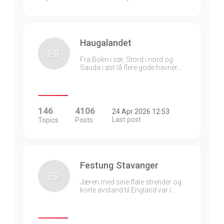
Haugalandet
Fra Bokn i sør, Stord i nord og
Sauda i øst lå flere gode havner…
146
4106
24 Apr 2026 12:53
Last post
Topics
Posts
Festung Stavanger
Jæren med sine flate strender og
korte avstand til England var i…