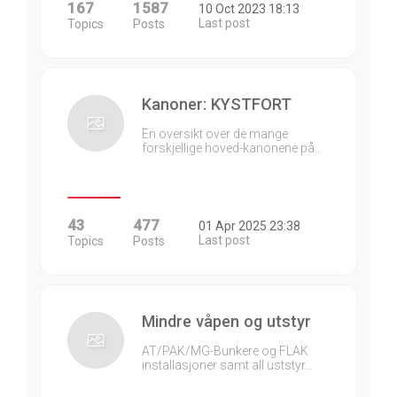
167
1587
10 Oct 2023 18:13
Last post
Topics
Posts
Kanoner: KYSTFORT
En oversikt over de mange
forskjellige hoved-kanonene på…
43
477
01 Apr 2025 23:38
Last post
Topics
Posts
Mindre våpen og utstyr
AT/PAK/MG-Bunkere og FLAK
installasjoner samt all uststyr…