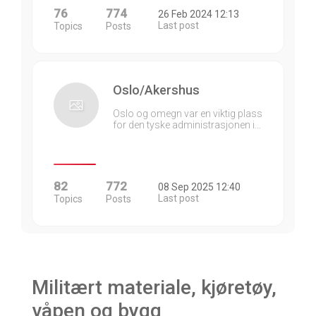
76
774
26 Feb 2024 12:13
Last post
Topics
Posts
Oslo/Akershus
Oslo og omegn var en viktig plass
for den tyske administrasjonen i…
82
772
08 Sep 2025 12:40
Last post
Topics
Posts
Militært materiale, kjøretøy,
våpen og bygg