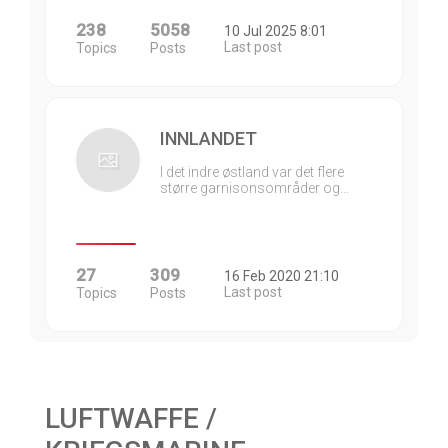
238
5058
10 Jul 2025 8:01
Last post
Topics
Posts
INNLANDET
I det indre østland var det flere
større garnisonsområder og…
27
309
16 Feb 2020 21:10
Last post
Topics
Posts
LUFTWAFFE /