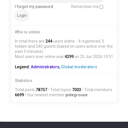
I forgot my password
Remember me
Who is online
In total there are
244
users online :: 4 registered, 0
hidden and 240 guests (based on users active over the
past 5 minutes)
Most users ever online was
4299
on 25 Jun 2026 19:51
Legend:
Administrators
,
Global moderators
Statistics
Total posts
78757
• Total topics
7003
• Total members
6699
• Our newest member
potegrouse