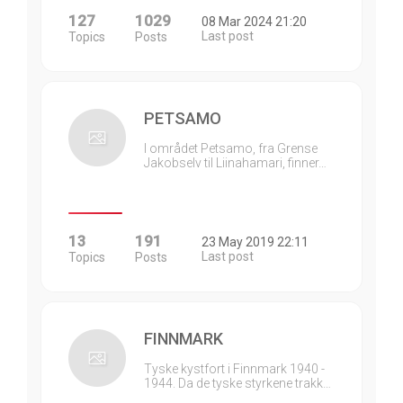
127
1029
08 Mar 2024 21:20
Last post
Topics
Posts
PETSAMO
I området Petsamo, fra Grense
Jakobselv til Liinahamari, finner…
13
191
23 May 2019 22:11
Last post
Topics
Posts
FINNMARK
Tyske kystfort i Finnmark 1940 -
1944. Da de tyske styrkene trakk…