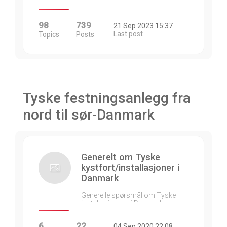
98
739
21 Sep 2023 15:37
Last post
Topics
Posts
Tyske festningsanlegg fra
nord til sør-Danmark
Generelt om Tyske
kystfort/installasjoner i
Danmark
Generelle spørsmål om Tyske
installasjonene i Danmark som…
6
22
04 Sep 2020 22:08