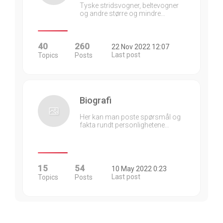
Tyske stridsvogner, beltevogner
og andre større og mindre…
40
260
22 Nov 2022 12:07
Last post
Topics
Posts
Biografi
Her kan man poste spørsmål og
fakta rundt personlighetene…
15
54
10 May 2022 0:23
Last post
Topics
Posts