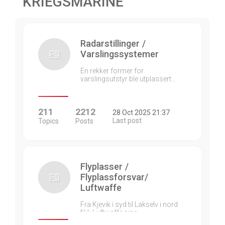
KRIEGSMARINE
Radarstillinger /
Varslingssystemer
En rekker former for
varslingsutstyr ble utplassert…
211
2212
28 Oct 2025 21:37
Last post
Topics
Posts
Flyplasser /
Flyplassforsvar/
Luftwaffe
Fra Kjevik i syd til Lakselv i nord
fikk Luftwaffe sine…