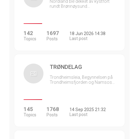
Nordland ble dekket av kystfort
rundt Brønnøysund…
142
1697
18 Jun 2026 14:38
Last post
Topics
Posts
TRØNDELAG
Trondheimsleia, Begynnelsen på
Trondheimsfjorden og Namsos…
145
1768
14 Sep 2025 21:32
Last post
Topics
Posts