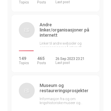
Last post
Topics
Posts
Andre
linker/organisasjoner på
internett
Linker til andre websider og
organisasjoner på internett…
149
465
26 Sep 2023 23:21
Last post
Topics
Posts
Museum og
restaureringsprosjekter
Informasjon fra og om
krigshistoriske museer og…