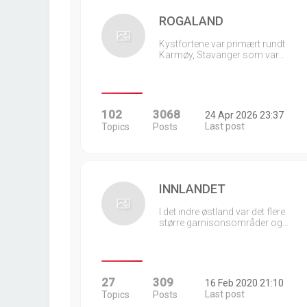
ROGALAND
Kystfortene var primært rundt
Karmøy, Stavanger som var…
102
3068
24 Apr 2026 23:37
Last post
Topics
Posts
INNLANDET
I det indre østland var det flere
større garnisonsområder og…
27
309
16 Feb 2020 21:10
Last post
Topics
Posts