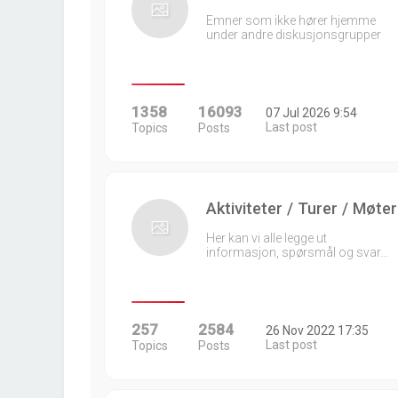
Emner som ikke hører hjemme
under andre diskusjonsgrupper
1358
16093
07 Jul 2026 9:54
Last post
Topics
Posts
Aktiviteter / Turer / Møter
Her kan vi alle legge ut
informasjon, spørsmål og svar…
257
2584
26 Nov 2022 17:35
Last post
Topics
Posts