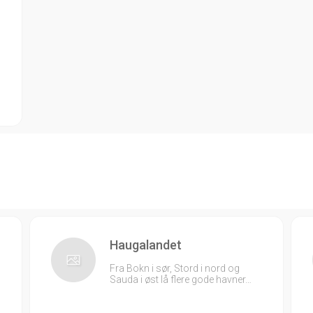
Haugalandet
Fra Bokn i sør, Stord i nord og
Sauda i øst lå flere gode havner…