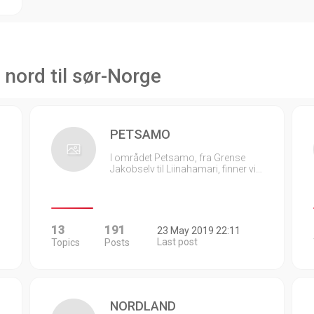
 nord til sør-Norge
PETSAMO
I området Petsamo, fra Grense
Jakobselv til Liinahamari, finner vi…
13
191
23 May 2019 22:11
Last post
Topics
Posts
NORDLAND