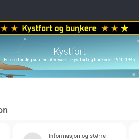
Kystfort
Forum for deg som er interessert i kystfort og bunkere - 1940-1945
on
Informasjon og større