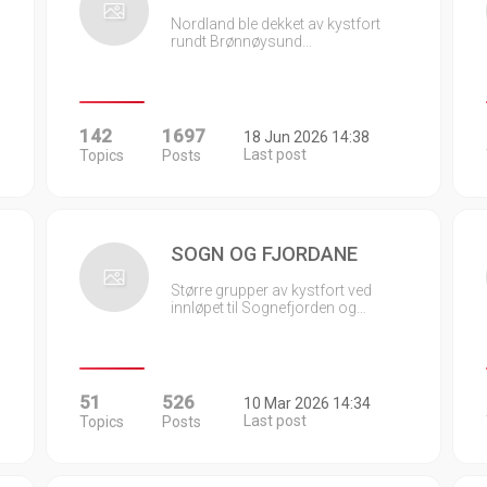
Nordland ble dekket av kystfort
rundt Brønnøysund…
142
1697
18 Jun 2026 14:38
Last post
Topics
Posts
SOGN OG FJORDANE
Større grupper av kystfort ved
innløpet til Sognefjorden og…
51
526
10 Mar 2026 14:34
Last post
Topics
Posts