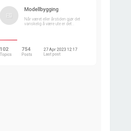
Modellbygging
Når været eller årstiden gjør det
vanskelig å være ute er det…
102
754
27 Apr 2023 12:17
Last post
Topics
Posts