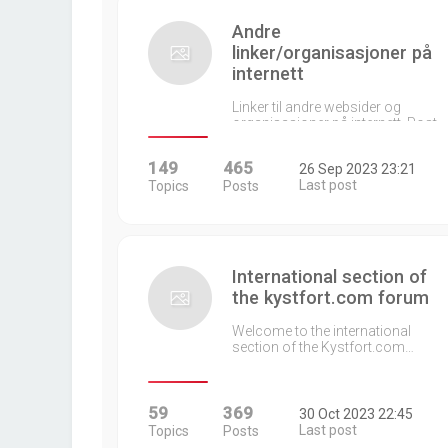
Andre
linker/organisasjoner på
internett
Linker til andre websider og
organisasjoner på internett. Post…
149
465
26 Sep 2023 23:21
Last post
Topics
Posts
International section of
the kystfort.com forum
Welcome to the international
section of the Kystfort.com…
59
369
30 Oct 2023 22:45
Last post
Topics
Posts