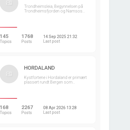
Trondheimsleia, Begynnelsen på
Trondheimsfjorden og Namsos…
145
1768
14 Sep 2025 21:32
Last post
Topics
Posts
HORDALAND
Kystfortene i Hordaland er primært
plassert rundt Bergen som…
168
2267
08 Apr 2026 13:28
Last post
Topics
Posts