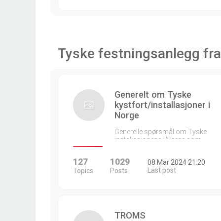
Tyske festningsanlegg fra
Generelt om Tyske
kystfort/installasjoner i
Norge
Generelle spørsmål om Tyske
installasjonene i Norge som…
127
1029
08 Mar 2024 21:20
Last post
Topics
Posts
TROMS