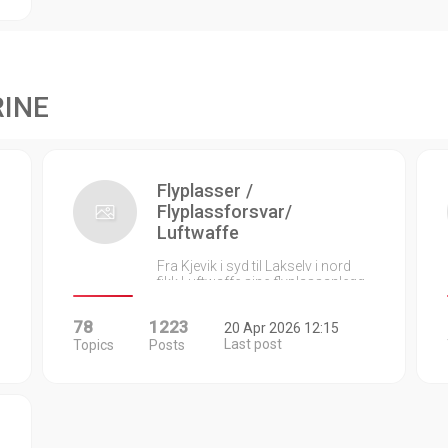
RINE
Flyplasser /
Flyplassforsvar/
Luftwaffe
Fra Kjevik i syd til Lakselv i nord
fikk Luftwaffe sine flyplassanlegg…
78
1223
20 Apr 2026 12:15
Last post
Topics
Posts