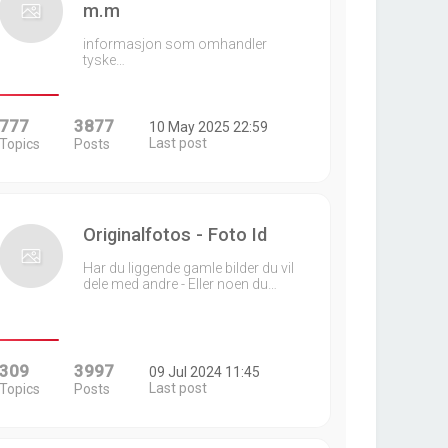
m.m
informasjon som omhandler
tyske…
777
3877
10 May 2025 22:59
Last post
Topics
Posts
Originalfotos - Foto Id
Har du liggende gamle bilder du vil
dele med andre - Eller noen du…
309
3997
09 Jul 2024 11:45
Last post
Topics
Posts