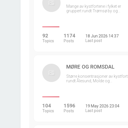
Mange av kystfortene i fylket er
gruppert rundt Trømsø by og…
92
1174
18 Jun 2026 14:37
Last post
Topics
Posts
MØRE OG ROMSDAL
Større konsentrasjoner av kystfort
rundt Ålesund, Molde og…
104
1596
19 May 2026 23:04
Last post
Topics
Posts