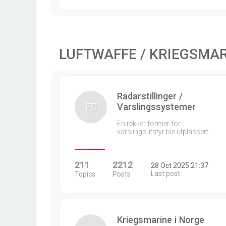
LUFTWAFFE / KRIEGSMA
Radarstillinger /
Varslingssystemer
En rekker former for
varslingsutstyr ble utplassert…
211
2212
28 Oct 2025 21:37
Last post
Topics
Posts
Kriegsmarine i Norge