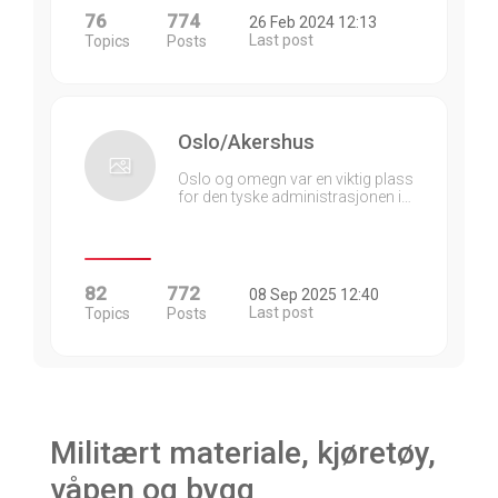
76
774
26 Feb 2024 12:13
Last post
Topics
Posts
Oslo/Akershus
Oslo og omegn var en viktig plass
for den tyske administrasjonen i…
82
772
08 Sep 2025 12:40
Last post
Topics
Posts
Militært materiale, kjøretøy,
våpen og bygg