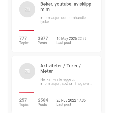
Bøker, youtube, avisklipp
m.m
informasjon som omhandler
tyske…
777
3877
10 May 2025 22:59
Last post
Topics
Posts
Aktiviteter / Turer /
Møter
Her kan vi alle legge ut
informasjon, spørsmål og svar…
257
2584
26 Nov 2022 17:35
Last post
Topics
Posts