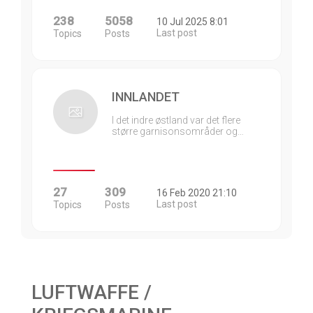
238
5058
10 Jul 2025 8:01
Last post
Topics
Posts
INNLANDET
I det indre østland var det flere
større garnisonsområder og…
27
309
16 Feb 2020 21:10
Last post
Topics
Posts
LUFTWAFFE /