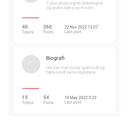
Tyske stridsvogner, beltevogner
og andre større og mindre…
40
260
22 Nov 2022 12:07
Last post
Topics
Posts
Biografi
Her kan man poste spørsmål og
fakta rundt personlighetene…
15
54
10 May 2022 0:23
Last post
Topics
Posts