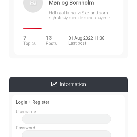
Møn og Bornholm
Helt i øst finner vi Sjælland som
største øy med de mindre øyene…
7
13
31 Aug 2022 11:38
Last post
Topics
Posts
Information
Login
•
Register
Username:
Password: