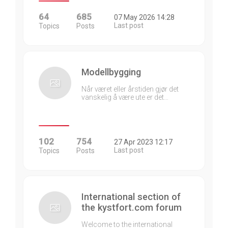
64
685
07 May 2026 14:28
Last post
Topics
Posts
Modellbygging
Når været eller årstiden gjør det
vanskelig å være ute er det…
102
754
27 Apr 2023 12:17
Last post
Topics
Posts
International section of
the kystfort.com forum
Welcome to the international