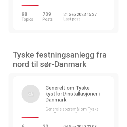
98
739
21 Sep 2023 15:37
Last post
Topics
Posts
Tyske festningsanlegg fra
nord til sør-Danmark
Generelt om Tyske
kystfort/installasjoner i
Danmark
Generelle spørsmål om Tyske
installasjonene i Danmark som…
6
22
04 Sep 2020 22:08