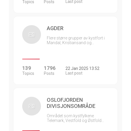
Last post
Topics
Posts
AGDER
Flere større grupper av kystfort i
Mandal, Kristiansand og…
139
1796
22 Jan 2025 13:52
Last post
Topics
Posts
OSLOFJORDEN
DIVISJONSOMRÅDE
Området som kystfylkene
Telemark, Vestfold og Østfold…