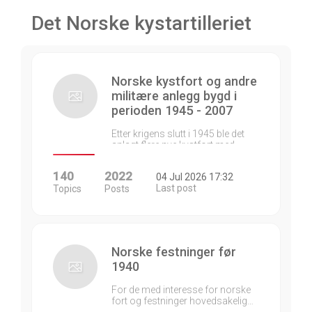
Det Norske kystartilleriet
Norske kystfort og andre
militære anlegg bygd i
perioden 1945 - 2007
Etter krigens slutt i 1945 ble det
anlagt flere nye kystfort med…
140
2022
04 Jul 2026 17:32
Last post
Topics
Posts
Norske festninger før
1940
For de med interesse for norske
fort og festninger hovedsakelig…