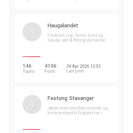
Haugalandet
Fra Bokn i sør, Stord i nord og
Sauda i øst lå flere gode havner…
146
4106
24 Apr 2026 12:53
Last post
Topics
Posts
Festung Stavanger
Jæren med sine flate strender og
korte avstand til England var i…