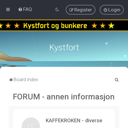
FAQ
Register
Login
Kystfort
S
Board index
e
FORUM - annen informasjon
a
r
c
h
KAFFEKROKEN - diverse