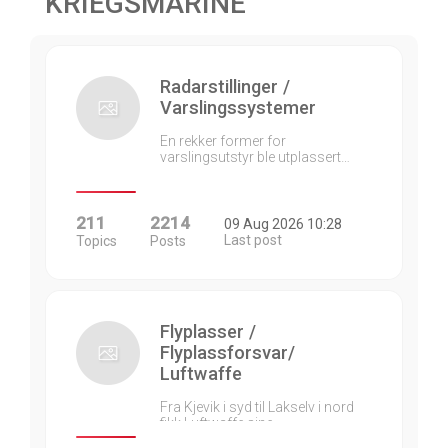
KRIEGSMARINE
Radarstillinger /
Varslingssystemer
En rekker former for
varslingsutstyr ble utplassert…
211
2214
09 Aug 2026 10:28
Last post
Topics
Posts
Flyplasser /
Flyplassforsvar/
Luftwaffe
Fra Kjevik i syd til Lakselv i nord
fikk Luftwaffe sine…