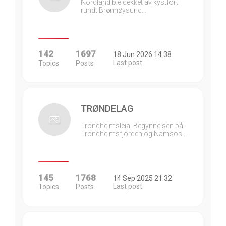
Nordland ble dekket av kystfort
rundt Brønnøysund…
142
1697
18 Jun 2026 14:38
Last post
Topics
Posts
TRØNDELAG
Trondheimsleia, Begynnelsen på
Trondheimsfjorden og Namsos…
145
1768
14 Sep 2025 21:32
Last post
Topics
Posts