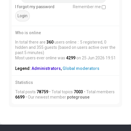
I forgot my password
Remember me
Who is online
In total there are
360
users online :: 5 registered, 0
hidden and 355 guests (based on users active over the
past 5 minutes)
Most users ever online was
4299
on 25 Jun 2026 19:51
Legend:
Administrators
,
Global moderators
Statistics
Total posts
78759
• Total topics
7003
• Total members
6699
• Our newest member
potegrouse