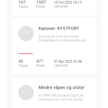
167
1587
10 Oct 2023 18:13
Last post
Topics
Posts
Kanoner: KYSTFORT
En oversikt over de mange
forskjellige hoved-kanonene på…
43
477
01 Apr 2025 23:38
Last post
Topics
Posts
Mindre våpen og utstyr
AT/PAK/MG-Bunkere og FLAK
installasjoner samt all uststyr…