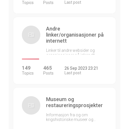
Last post
Topics
Posts
Andre
linker/organisasjoner på
internett
Linker til andre websider og
organisasjoner på internett…
149
465
26 Sep 2023 23:21
Last post
Topics
Posts
Museum og
restaureringsprosjekter
Informasjon fra og om
krigshistoriske museer og…