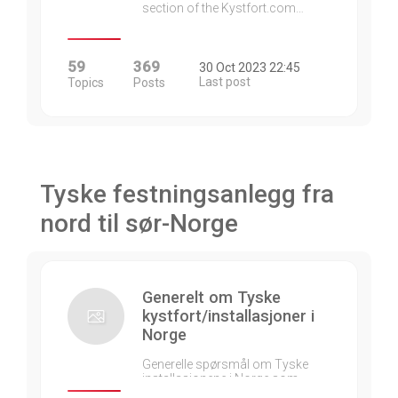
section of the Kystfort.com…
59
369
30 Oct 2023 22:45
Last post
Topics
Posts
Tyske festningsanlegg fra
nord til sør-Norge
Generelt om Tyske
kystfort/installasjoner i
Norge
Generelle spørsmål om Tyske
installasjonene i Norge som…