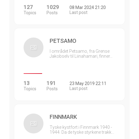
127
1029
08 Mar 2024 21:20
Last post
Topics
Posts
PETSAMO
I området Petsamo, fra Grense
Jakobselv til Liinahamari, finner…
13
191
23 May 2019 22:11
Last post
Topics
Posts
FINNMARK
Tyske kystfort i Finnmark 1940 -
1944. Da de tyske styrkene trakk…