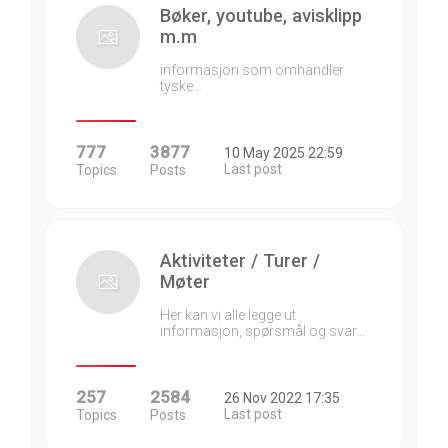
Bøker, youtube, avisklipp
m.m
informasjon som omhandler
tyske…
777
3877
10 May 2025 22:59
Last post
Topics
Posts
Aktiviteter / Turer /
Møter
Her kan vi alle legge ut
informasjon, spørsmål og svar…
257
2584
26 Nov 2022 17:35
Last post
Topics
Posts