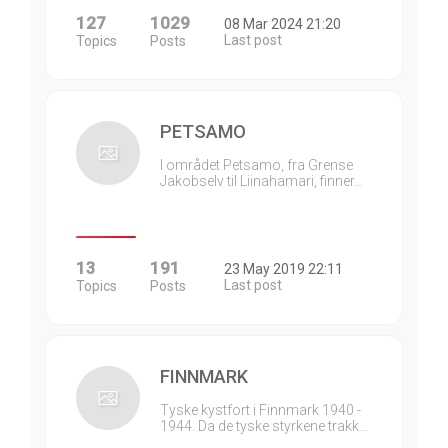
127
1029
08 Mar 2024 21:20
Last post
Topics
Posts
PETSAMO
I området Petsamo, fra Grense
Jakobselv til Liinahamari, finner…
13
191
23 May 2019 22:11
Last post
Topics
Posts
FINNMARK
Tyske kystfort i Finnmark 1940 -
1944. Da de tyske styrkene trakk…