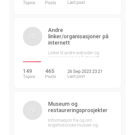
Last post
Topics
Posts
Andre
linker/organisasjoner på
internett
Linker til andre websider og
organisasjoner på internett…
149
465
26 Sep 2023 23:21
Last post
Topics
Posts
Museum og
restaureringsprosjekter
Informasjon fra og om
krigshistoriske museer og…