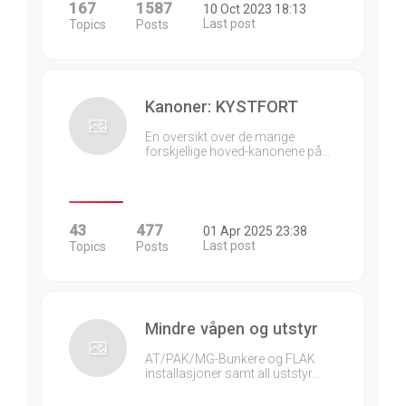
167
1587
10 Oct 2023 18:13
Last post
Topics
Posts
Kanoner: KYSTFORT
En oversikt over de mange
forskjellige hoved-kanonene på…
43
477
01 Apr 2025 23:38
Last post
Topics
Posts
Mindre våpen og utstyr
AT/PAK/MG-Bunkere og FLAK
installasjoner samt all uststyr…