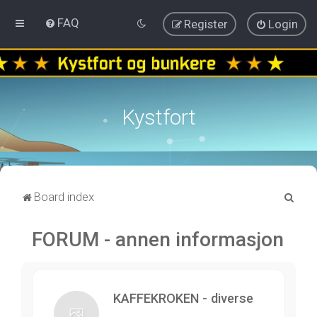
FAQ
Register
Login
Kystfort
S
Board index
e
FORUM - annen informasjon
a
r
c
h
KAFFEKROKEN - diverse