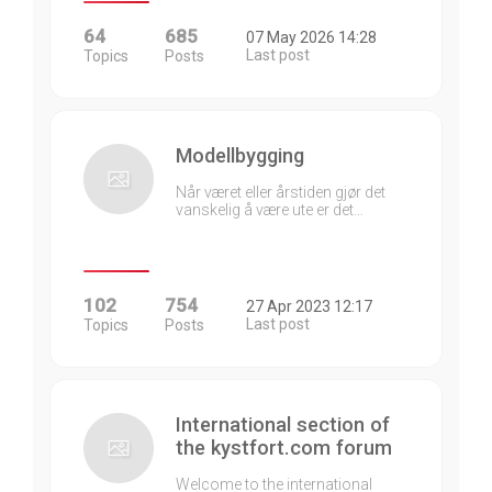
64
685
07 May 2026 14:28
Last post
Topics
Posts
Modellbygging
Når været eller årstiden gjør det
vanskelig å være ute er det…
102
754
27 Apr 2023 12:17
Last post
Topics
Posts
International section of
the kystfort.com forum
Welcome to the international