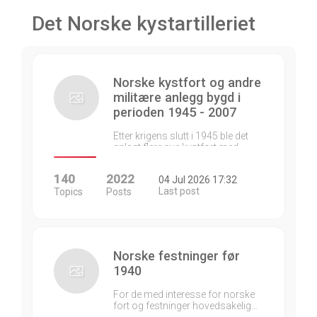
Det Norske kystartilleriet
Norske kystfort og andre
militære anlegg bygd i
perioden 1945 - 2007
Etter krigens slutt i 1945 ble det
anlagt flere nye kystfort med…
140
2022
04 Jul 2026 17:32
Last post
Topics
Posts
Norske festninger før
1940
For de med interesse for norske
fort og festninger hovedsakelig…