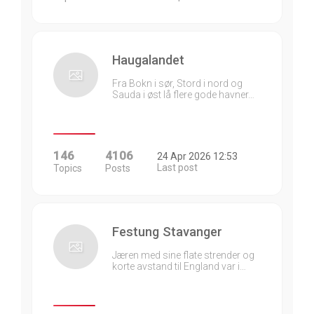
Haugalandet
Fra Bokn i sør, Stord i nord og
Sauda i øst lå flere gode havner…
146
4106
24 Apr 2026 12:53
Last post
Topics
Posts
Festung Stavanger
Jæren med sine flate strender og
korte avstand til England var i…