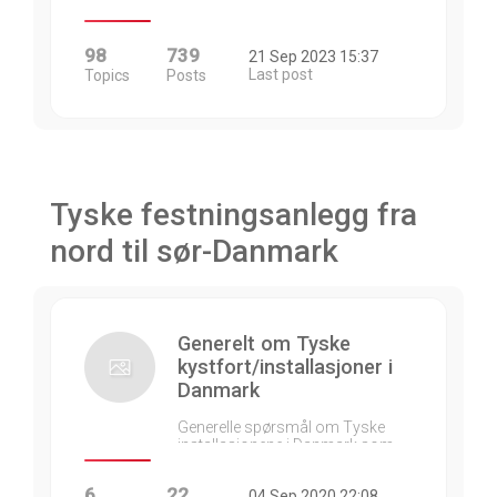
98
739
21 Sep 2023 15:37
Last post
Topics
Posts
Tyske festningsanlegg fra
nord til sør-Danmark
Generelt om Tyske
kystfort/installasjoner i
Danmark
Generelle spørsmål om Tyske
installasjonene i Danmark som…
6
22
04 Sep 2020 22:08