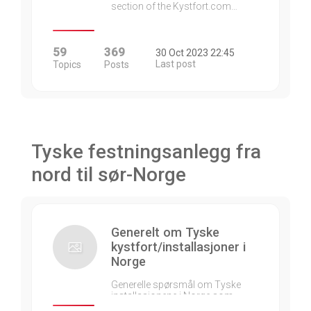
section of the Kystfort.com…
59
369
30 Oct 2023 22:45
Last post
Topics
Posts
Tyske festningsanlegg fra
nord til sør-Norge
Generelt om Tyske
kystfort/installasjoner i
Norge
Generelle spørsmål om Tyske
installasjonene i Norge som…