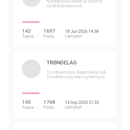
Nordland ble dekket av kystfort
rundt Brønnøysund…
142
1697
18 Jun 2026 14:38
Last post
Topics
Posts
TRØNDELAG
Trondheimsleia, Begynnelsen på
Trondheimsfjorden og Namsos…
145
1768
14 Sep 2025 21:32
Last post
Topics
Posts