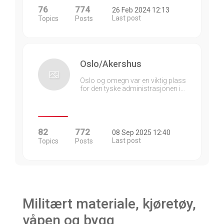
76
774
26 Feb 2024 12:13
Last post
Topics
Posts
Oslo/Akershus
Oslo og omegn var en viktig plass
for den tyske administrasjonen i…
82
772
08 Sep 2025 12:40
Last post
Topics
Posts
Militært materiale, kjøretøy,
våpen og bygg