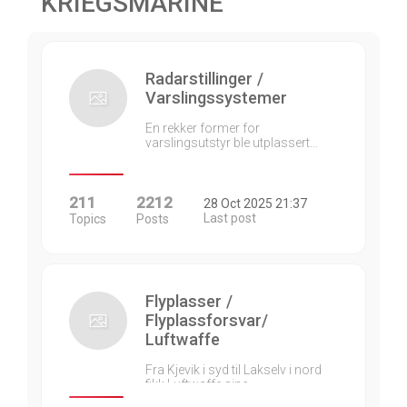
KRIEGSMARINE
Radarstillinger /
Varslingssystemer
En rekker former for
varslingsutstyr ble utplassert…
211
2212
28 Oct 2025 21:37
Last post
Topics
Posts
Flyplasser /
Flyplassforsvar/
Luftwaffe
Fra Kjevik i syd til Lakselv i nord
fikk Luftwaffe sine…