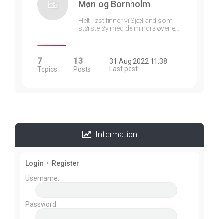
Møn og Bornholm
Helt i øst finner vi Sjælland som
største øy med de mindre øyene…
7
13
31 Aug 2022 11:38
Last post
Topics
Posts
Information
Login
•
Register
Username:
Password: