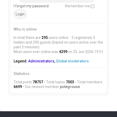
I forgot my password
Remember me
Who is online
In total there are
295
users online :: 5 registered, 0
hidden and 290 guests (based on users active over the
past 5 minutes)
Most users ever online was
4299
on 25 Jun 2026 19:51
Legend:
Administrators
,
Global moderators
Statistics
Total posts
78757
• Total topics
7003
• Total members
6699
• Our newest member
potegrouse