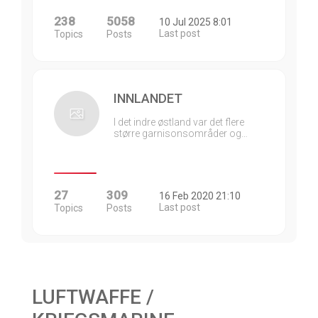
238
5058
10 Jul 2025 8:01
Last post
Topics
Posts
INNLANDET
I det indre østland var det flere
større garnisonsområder og…
27
309
16 Feb 2020 21:10
Last post
Topics
Posts
LUFTWAFFE /