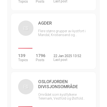
Last post
Topics
Posts
AGDER
Flere større grupper av kystfort i
Mandal, Kristiansand og…
139
1796
22 Jan 2025 13:52
Last post
Topics
Posts
OSLOFJORDEN
DIVISJONSOMRÅDE
Området som kystfylkene
Telemark, Vestfold og Østfold…