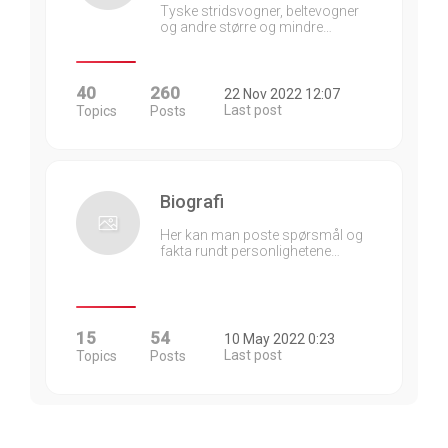
Tyske stridsvogner, beltevogner
og andre større og mindre…
40
260
22 Nov 2022 12:07
Last post
Topics
Posts
Biografi
Her kan man poste spørsmål og
fakta rundt personlighetene…
15
54
10 May 2022 0:23
Last post
Topics
Posts