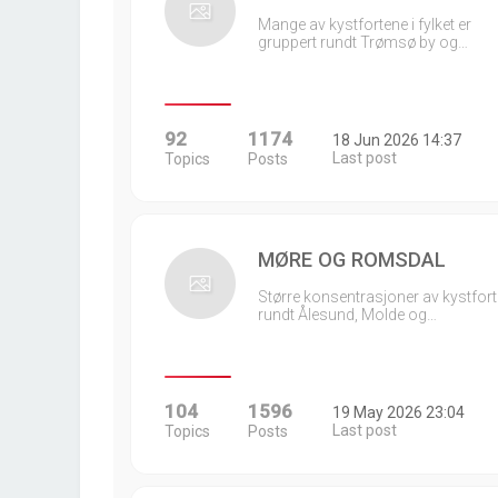
Mange av kystfortene i fylket er
gruppert rundt Trømsø by og…
92
1174
18 Jun 2026 14:37
Last post
Topics
Posts
MØRE OG ROMSDAL
Større konsentrasjoner av kystfort
rundt Ålesund, Molde og…
104
1596
19 May 2026 23:04
Last post
Topics
Posts