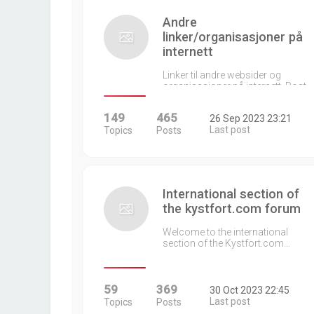
Andre
linker/organisasjoner på
internett
Linker til andre websider og
organisasjoner på internett. Post…
149
465
26 Sep 2023 23:21
Last post
Topics
Posts
International section of
the kystfort.com forum
Welcome to the international
section of the Kystfort.com…
59
369
30 Oct 2023 22:45
Last post
Topics
Posts