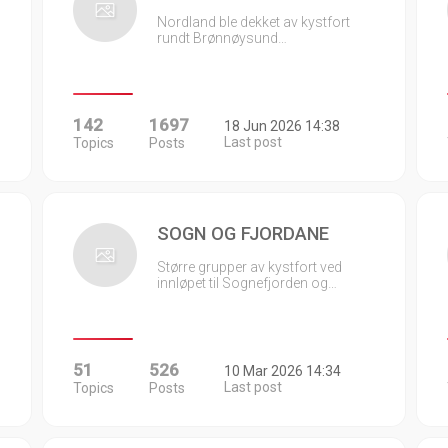
Nordland ble dekket av kystfort
rundt Brønnøysund…
142
1697
18 Jun 2026 14:38
Last post
Topics
Posts
SOGN OG FJORDANE
Større grupper av kystfort ved
innløpet til Sognefjorden og…
51
526
10 Mar 2026 14:34
Last post
Topics
Posts