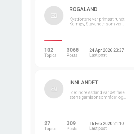
ROGALAND
Kystfortene var primært rundt
Karmøy, Stavanger som var…
102
3068
24 Apr 2026 23:37
Last post
Topics
Posts
INNLANDET
I det indre østland var det flere
større garnisonsområder og…
27
309
16 Feb 2020 21:10
Last post
Topics
Posts