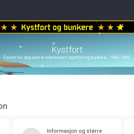
Kystfort
Forum for deg som er interessert i kystfort og bunkere - 1940-1945
on
Informasjon og større