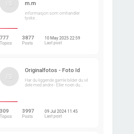
m.m
informasjon som omhandler
tyske…
777
3877
10 May 2025 22:59
Last post
Topics
Posts
Originalfotos - Foto Id
Har du liggende gamle bilder du vil
dele med andre - Eller noen du…
309
3997
09 Jul 2024 11:45
Last post
Topics
Posts