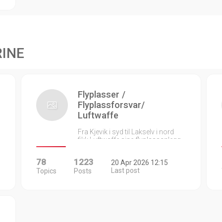
RINE
Flyplasser /
Flyplassforsvar/
Luftwaffe
Fra Kjevik i syd til Lakselv i nord
fikk Luftwaffe sine flyplassanlegg…
78
1223
20 Apr 2026 12:15
Last post
Topics
Posts