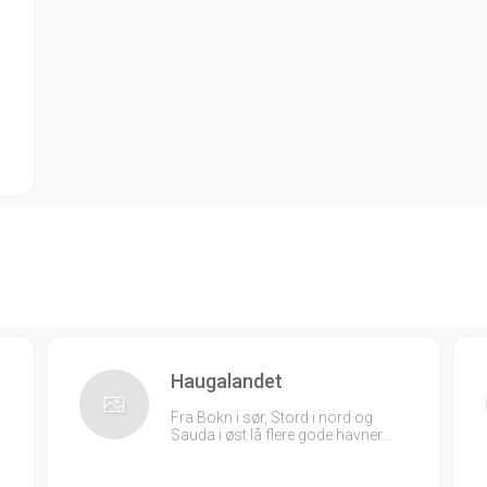
Haugalandet
Fra Bokn i sør, Stord i nord og
Sauda i øst lå flere gode havner…