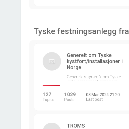
Tyske festningsanlegg fra
Generelt om Tyske
kystfort/installasjoner i
Norge
Generelle spørsmål om Tyske
installasjonene i Norge som…
127
1029
08 Mar 2024 21:20
Last post
Topics
Posts
TROMS