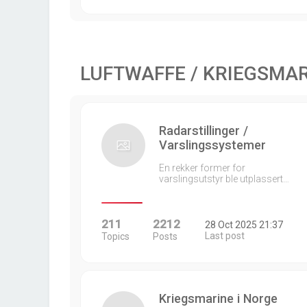
LUFTWAFFE / KRIEGSMA
Radarstillinger /
Varslingssystemer
En rekker former for
varslingsutstyr ble utplassert…
211
2212
28 Oct 2025 21:37
Last post
Topics
Posts
Kriegsmarine i Norge