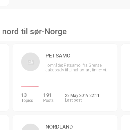
 nord til sør-Norge
PETSAMO
I området Petsamo, fra Grense
Jakobselv til Liinahamari, finner vi…
13
191
23 May 2019 22:11
Last post
Topics
Posts
NORDLAND