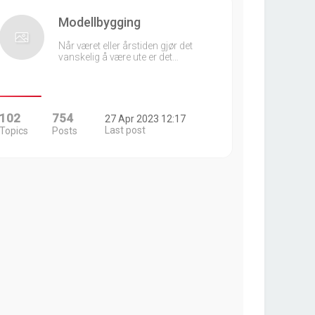
Modellbygging
Når været eller årstiden gjør det
vanskelig å være ute er det…
102
754
27 Apr 2023 12:17
Last post
Topics
Posts