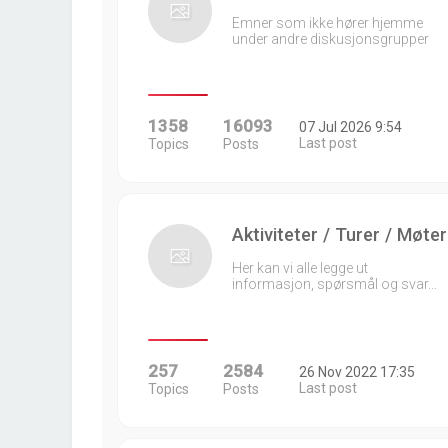
Emner som ikke hører hjemme
under andre diskusjonsgrupper
1358
16093
07 Jul 2026 9:54
Last post
Topics
Posts
Aktiviteter / Turer / Møter
Her kan vi alle legge ut
informasjon, spørsmål og svar…
257
2584
26 Nov 2022 17:35
Last post
Topics
Posts