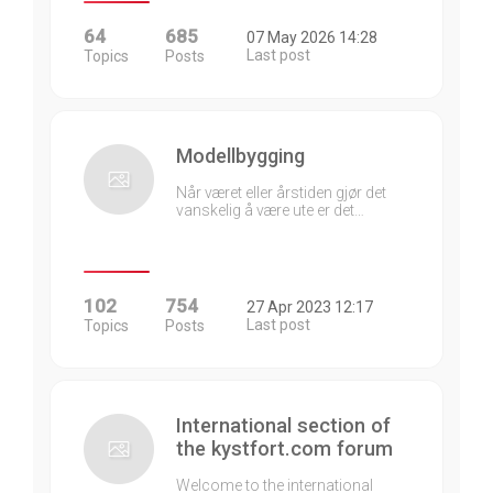
64
685
07 May 2026 14:28
Last post
Topics
Posts
Modellbygging
Når været eller årstiden gjør det
vanskelig å være ute er det…
102
754
27 Apr 2023 12:17
Last post
Topics
Posts
International section of
the kystfort.com forum
Welcome to the international