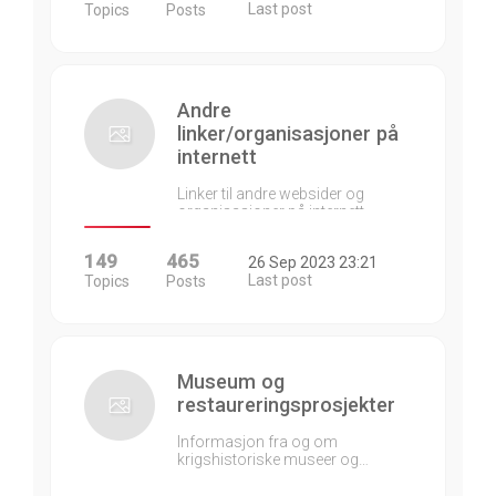
Last post
Topics
Posts
Andre
linker/organisasjoner på
internett
Linker til andre websider og
organisasjoner på internett…
149
465
26 Sep 2023 23:21
Last post
Topics
Posts
Museum og
restaureringsprosjekter
Informasjon fra og om
krigshistoriske museer og…