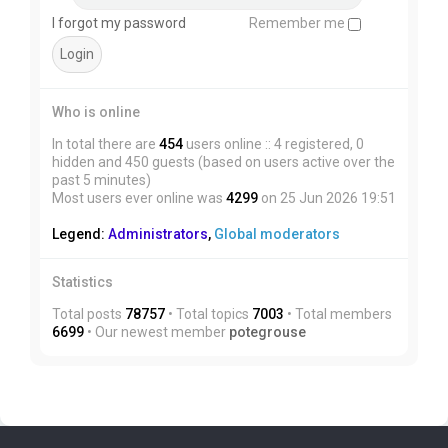
I forgot my password
Remember me
Who is online
In total there are
454
users online :: 4 registered, 0
hidden and 450 guests (based on users active over the
past 5 minutes)
Most users ever online was
4299
on 25 Jun 2026 19:51
Legend:
Administrators
,
Global moderators
Statistics
Total posts
78757
• Total topics
7003
• Total members
6699
• Our newest member
potegrouse