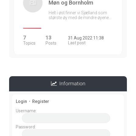
Møn og Bornholm
Helt i øst finner vi Sjælland som
største øy med de mindre øyene…
7
13
31 Aug 2022 11:38
Last post
Topics
Posts
Information
Login
•
Register
Username:
Password: