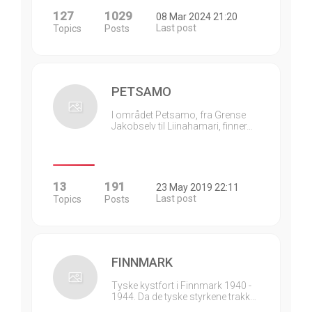
127
1029
08 Mar 2024 21:20
Last post
Topics
Posts
PETSAMO
I området Petsamo, fra Grense
Jakobselv til Liinahamari, finner…
13
191
23 May 2019 22:11
Last post
Topics
Posts
FINNMARK
Tyske kystfort i Finnmark 1940 -
1944. Da de tyske styrkene trakk…