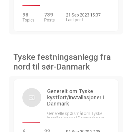
98
739
21 Sep 2023 15:37
Last post
Topics
Posts
Tyske festningsanlegg fra
nord til sør-Danmark
Generelt om Tyske
kystfort/installasjoner i
Danmark
Generelle spørsmål om Tyske
installasjonene i Danmark som…
6
22
04 Sep 2020 22:08