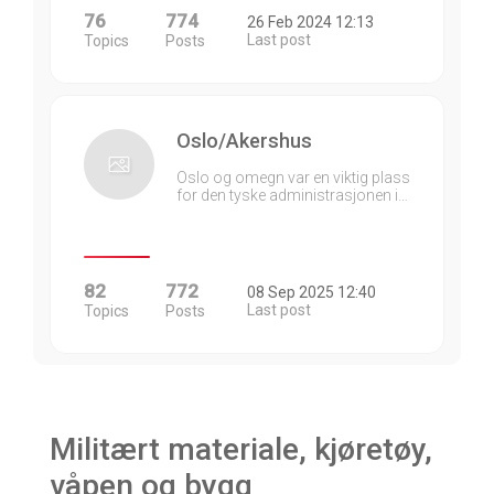
76
774
26 Feb 2024 12:13
Last post
Topics
Posts
Oslo/Akershus
Oslo og omegn var en viktig plass
for den tyske administrasjonen i…
82
772
08 Sep 2025 12:40
Last post
Topics
Posts
Militært materiale, kjøretøy,
våpen og bygg