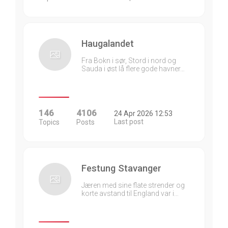
Haugalandet
Fra Bokn i sør, Stord i nord og
Sauda i øst lå flere gode havner…
146
4106
24 Apr 2026 12:53
Last post
Topics
Posts
Festung Stavanger
Jæren med sine flate strender og
korte avstand til England var i…