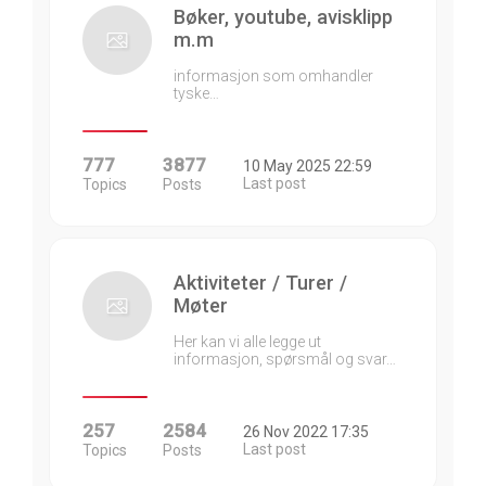
Bøker, youtube, avisklipp
m.m
informasjon som omhandler
tyske…
777
3877
10 May 2025 22:59
Last post
Topics
Posts
Aktiviteter / Turer /
Møter
Her kan vi alle legge ut
informasjon, spørsmål og svar…
257
2584
26 Nov 2022 17:35
Last post
Topics
Posts