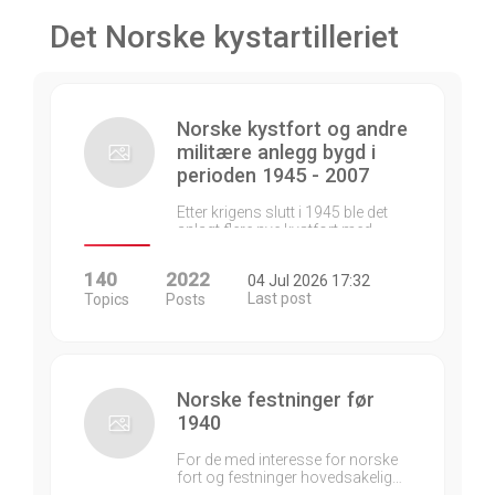
Det Norske kystartilleriet
Norske kystfort og andre
militære anlegg bygd i
perioden 1945 - 2007
Etter krigens slutt i 1945 ble det
anlagt flere nye kystfort med…
140
2022
04 Jul 2026 17:32
Last post
Topics
Posts
Norske festninger før
1940
For de med interesse for norske
fort og festninger hovedsakelig…