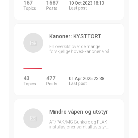
167
1587
10 Oct 2023 18:13
Last post
Topics
Posts
Kanoner: KYSTFORT
En oversikt over de mange
forskjellige hoved-kanonene på…
43
477
01 Apr 2025 23:38
Last post
Topics
Posts
Mindre våpen og utstyr
AT/PAK/MG-Bunkere og FLAK
installasjoner samt all uststyr…