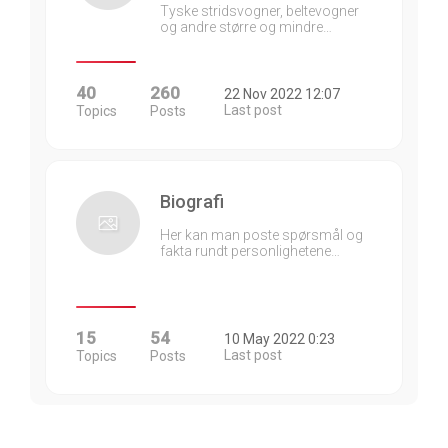
Tyske stridsvogner, beltevogner
og andre større og mindre…
40
260
22 Nov 2022 12:07
Last post
Topics
Posts
Biografi
Her kan man poste spørsmål og
fakta rundt personlighetene…
15
54
10 May 2022 0:23
Last post
Topics
Posts