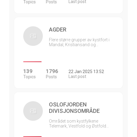
Last post
Topics
Posts
AGDER
Flere større grupper av kystfort i
Mandal, Kristiansand og…
139
1796
22 Jan 2025 13:52
Last post
Topics
Posts
OSLOFJORDEN
DIVISJONSOMRÅDE
Området som kystfylkene
Telemark, Vestfold og Østfold…