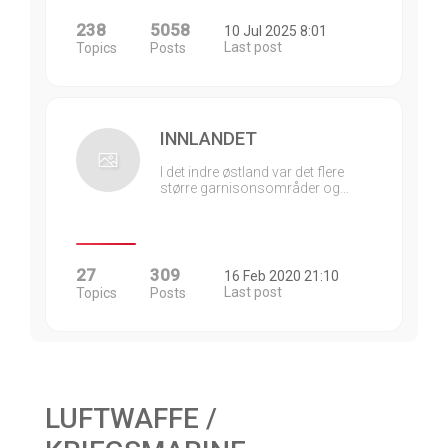
238
5058
10 Jul 2025 8:01
Last post
Topics
Posts
INNLANDET
I det indre østland var det flere
større garnisonsområder og…
27
309
16 Feb 2020 21:10
Last post
Topics
Posts
LUFTWAFFE /