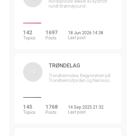
Nordland ble dekket av kystfort
rundt Brønnøysund…
142
1697
18 Jun 2026 14:38
Last post
Topics
Posts
TRØNDELAG
Trondheimsleia, Begynnelsen på
Trondheimsfjorden og Namsos…
145
1768
14 Sep 2025 21:32
Last post
Topics
Posts