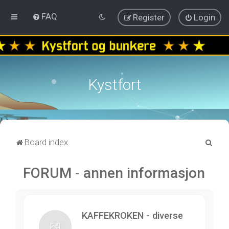
FAQ
Register
Login
Kystfort
S
Board index
e
FORUM - annen informasjon
a
r
c
h
KAFFEKROKEN - diverse