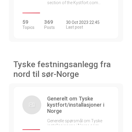
section of the Kystfort.com…
59
369
30 Oct 2023 22:45
Last post
Topics
Posts
Tyske festningsanlegg fra
nord til sør-Norge
Generelt om Tyske
kystfort/installasjoner i
Norge
Generelle spørsmål om Tyske
installasjonene i Norge som…