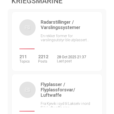
KRIEGSMARINE
Radarstillinger /
Varslingssystemer
En rekker former for
varslingsutstyr ble utplassert…
211
2212
28 Oct 2025 21:37
Last post
Topics
Posts
Flyplasser /
Flyplassforsvar/
Luftwaffe
Fra Kjevik i syd til Lakselv i nord
fikk Luftwaffe sine…