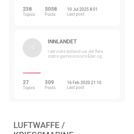
238
5058
10 Jul 2025 8:01
Last post
Topics
Posts
INNLANDET
I det indre østland var det flere
større garnisonsområder og…
27
309
16 Feb 2020 21:10
Last post
Topics
Posts
LUFTWAFFE /