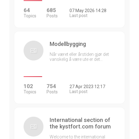
64
685
07 May 2026 14:28
Last post
Topics
Posts
Modellbygging
Når været eller årstiden gjør det
vanskelig å være ute er det…
102
754
27 Apr 2023 12:17
Last post
Topics
Posts
International section of
the kystfort.com forum
Welcome to the international