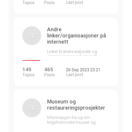
Last post
Topics
Posts
Andre
linker/organisasjoner på
internett
Linker til andre websider og
organisasjoner på internett…
149
465
26 Sep 2023 23:21
Last post
Topics
Posts
Museum og
restaureringsprosjekter
Informasjon fra og om
krigshistoriske museer og…