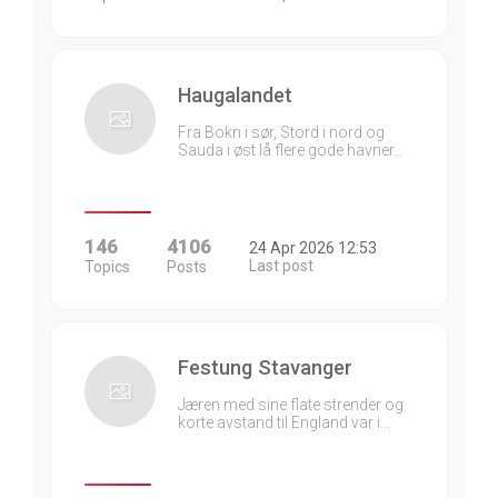
Haugalandet
Fra Bokn i sør, Stord i nord og
Sauda i øst lå flere gode havner…
146
4106
24 Apr 2026 12:53
Last post
Topics
Posts
Festung Stavanger
Jæren med sine flate strender og
korte avstand til England var i…