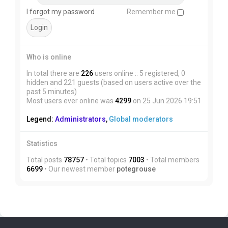
I forgot my password
Remember me
Who is online
In total there are
226
users online :: 5 registered, 0
hidden and 221 guests (based on users active over the
past 5 minutes)
Most users ever online was
4299
on 25 Jun 2026 19:51
Legend:
Administrators
,
Global moderators
Statistics
Total posts
78757
• Total topics
7003
• Total members
6699
• Our newest member
potegrouse