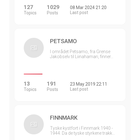
127
1029
08 Mar 2024 21:20
Last post
Topics
Posts
PETSAMO
I området Petsamo, fra Grense
Jakobselv til Liinahamari, finner…
13
191
23 May 2019 22:11
Last post
Topics
Posts
FINNMARK
Tyske kystfort i Finnmark 1940 -
1944. Da de tyske styrkene trakk…