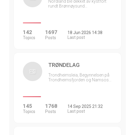
Nordland ble dekket av kystfort
rundt Brønnøysund…
142
1697
18 Jun 2026 14:38
Last post
Topics
Posts
TRØNDELAG
Trondheimsleia, Begynnelsen på
Trondheimsfjorden og Namsos…
145
1768
14 Sep 2025 21:32
Last post
Topics
Posts