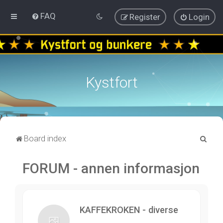
FAQ
Register
Login
Kystfort
S
Board index
e
FORUM - annen informasjon
a
r
c
h
KAFFEKROKEN - diverse