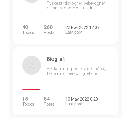
Tyske stridsvogner, beltevogner
og andre større og mindre…
40
260
22 Nov 2022 12:07
Last post
Topics
Posts
Biografi
Her kan man poste spørsmål og
fakta rundt personlighetene…
15
54
10 May 2022 0:23
Last post
Topics
Posts