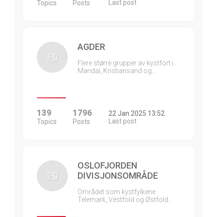
Last post
Topics
Posts
AGDER
Flere større grupper av kystfort i
Mandal, Kristiansand og…
139
1796
22 Jan 2025 13:52
Last post
Topics
Posts
OSLOFJORDEN
DIVISJONSOMRÅDE
Området som kystfylkene
Telemark, Vestfold og Østfold…