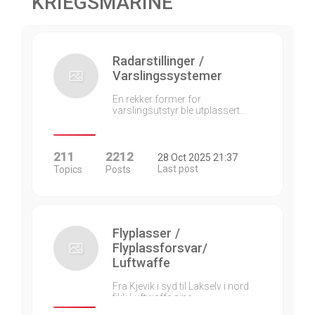
KRIEGSMARINE
Radarstillinger /
Varslingssystemer
En rekker former for
varslingsutstyr ble utplassert…
211
2212
28 Oct 2025 21:37
Last post
Topics
Posts
Flyplasser /
Flyplassforsvar/
Luftwaffe
Fra Kjevik i syd til Lakselv i nord
fikk Luftwaffe sine…