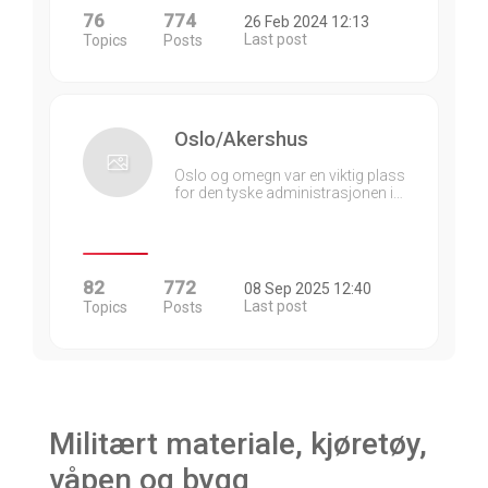
76
774
26 Feb 2024 12:13
Last post
Topics
Posts
Oslo/Akershus
Oslo og omegn var en viktig plass
for den tyske administrasjonen i…
82
772
08 Sep 2025 12:40
Last post
Topics
Posts
Militært materiale, kjøretøy,
våpen og bygg