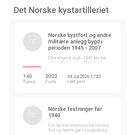
Det Norske kystartilleriet
Norske kystfort og andre
militære anlegg bygd i
perioden 1945 - 2007
Etter krigens slutt i 1945 ble det
anlagt flere nye kystfort med…
140
2022
04 Jul 2026 17:32
Last post
Topics
Posts
Norske festninger før
1940
For de med interesse for norske
fort og festninger hovedsakelig…