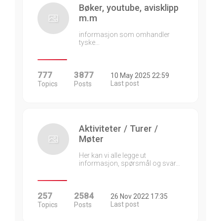
Bøker, youtube, avisklipp
m.m
informasjon som omhandler
tyske…
777
3877
10 May 2025 22:59
Last post
Topics
Posts
Aktiviteter / Turer /
Møter
Her kan vi alle legge ut
informasjon, spørsmål og svar…
257
2584
26 Nov 2022 17:35
Last post
Topics
Posts