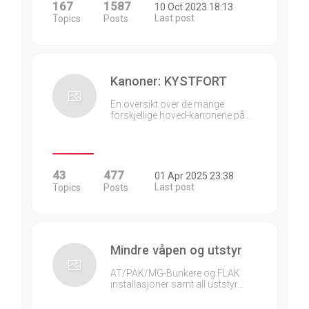
167
1587
10 Oct 2023 18:13
Last post
Topics
Posts
Kanoner: KYSTFORT
En oversikt over de mange
forskjellige hoved-kanonene på…
43
477
01 Apr 2025 23:38
Last post
Topics
Posts
Mindre våpen og utstyr
AT/PAK/MG-Bunkere og FLAK
installasjoner samt all uststyr…