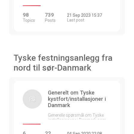
98
739
21 Sep 2023 15:37
Last post
Topics
Posts
Tyske festningsanlegg fra
nord til sør-Danmark
Generelt om Tyske
kystfort/installasjoner i
Danmark
Generelle spørsmål om Tyske
installasjonene i Danmark som…
6
22
04 Sep 2020 22:08