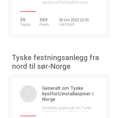
section of the Kystfort.com…
59
369
30 Oct 2023 22:45
Last post
Topics
Posts
Tyske festningsanlegg fra
nord til sør-Norge
Generelt om Tyske
kystfort/installasjoner i
Norge
Generelle spørsmål om Tyske
installasjonene i Norge som…