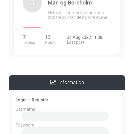
Møn og Bornholm
Helt i øst finner vi Sjælland som
største øy med de mindre øyene…
7
13
31 Aug 2022 11:38
Last post
Topics
Posts
Information
Login
•
Register
Username:
Password: