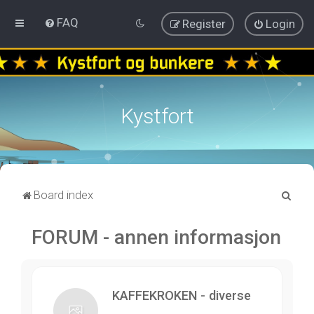
FAQ
Register
Login
Kystfort
S
Board index
e
FORUM - annen informasjon
a
r
c
h
KAFFEKROKEN - diverse