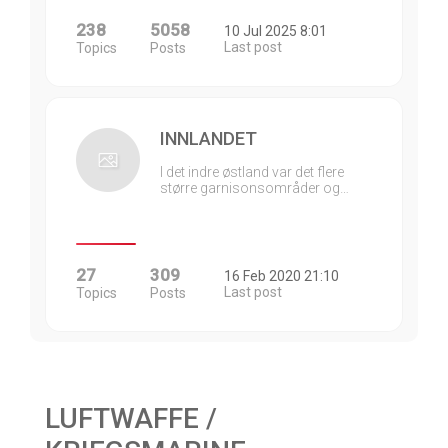
238
5058
10 Jul 2025 8:01
Last post
Topics
Posts
INNLANDET
I det indre østland var det flere
større garnisonsområder og…
27
309
16 Feb 2020 21:10
Last post
Topics
Posts
LUFTWAFFE /