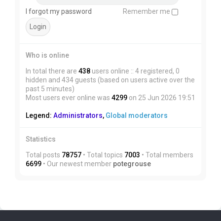
I forgot my password
Remember me
Who is online
In total there are
438
users online :: 4 registered, 0
hidden and 434 guests (based on users active over the
past 5 minutes)
Most users ever online was
4299
on 25 Jun 2026 19:51
Legend:
Administrators
,
Global moderators
Statistics
Total posts
78757
• Total topics
7003
• Total members
6699
• Our newest member
potegrouse