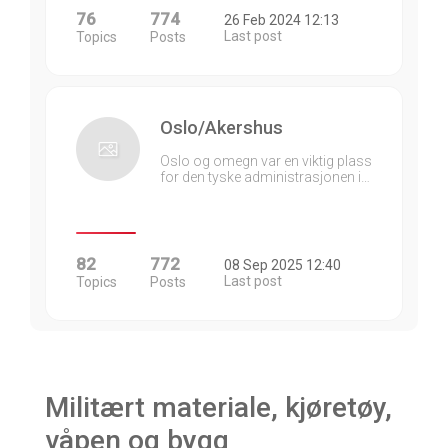
76
774
26 Feb 2024 12:13
Last post
Topics
Posts
Oslo/Akershus
Oslo og omegn var en viktig plass
for den tyske administrasjonen i…
82
772
08 Sep 2025 12:40
Last post
Topics
Posts
Militært materiale, kjøretøy,
våpen og bygg