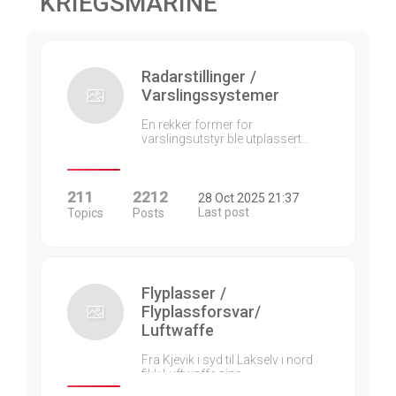
KRIEGSMARINE
Radarstillinger /
Varslingssystemer
En rekker former for
varslingsutstyr ble utplassert…
211
2212
28 Oct 2025 21:37
Last post
Topics
Posts
Flyplasser /
Flyplassforsvar/
Luftwaffe
Fra Kjevik i syd til Lakselv i nord
fikk Luftwaffe sine…