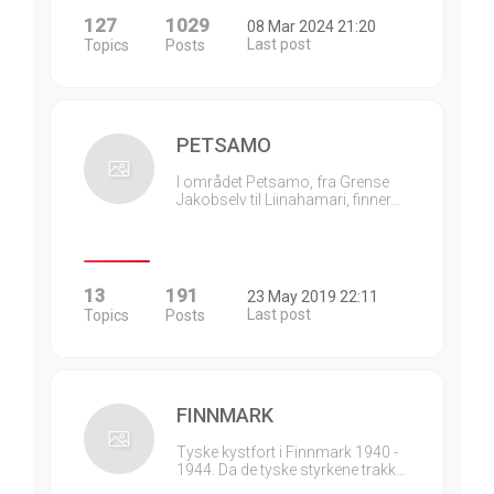
127
1029
08 Mar 2024 21:20
Last post
Topics
Posts
PETSAMO
I området Petsamo, fra Grense
Jakobselv til Liinahamari, finner…
13
191
23 May 2019 22:11
Last post
Topics
Posts
FINNMARK
Tyske kystfort i Finnmark 1940 -
1944. Da de tyske styrkene trakk…