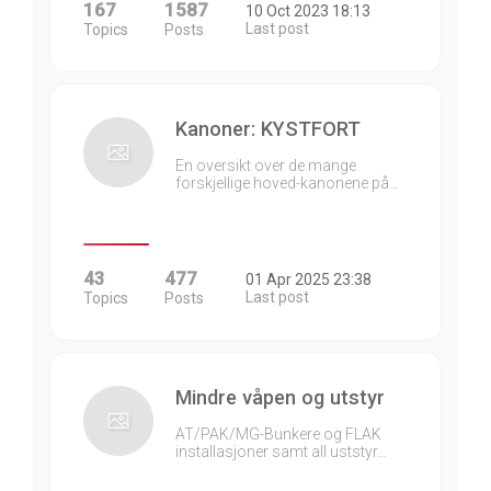
167
1587
10 Oct 2023 18:13
Last post
Topics
Posts
Kanoner: KYSTFORT
En oversikt over de mange
forskjellige hoved-kanonene på…
43
477
01 Apr 2025 23:38
Last post
Topics
Posts
Mindre våpen og utstyr
AT/PAK/MG-Bunkere og FLAK
installasjoner samt all uststyr…