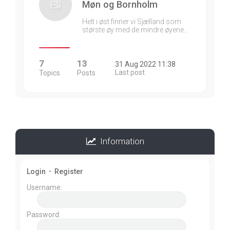
Møn og Bornholm
Helt i øst finner vi Sjælland som
største øy med de mindre øyene…
7
13
31 Aug 2022 11:38
Last post
Topics
Posts
Information
Login
•
Register
Username:
Password: