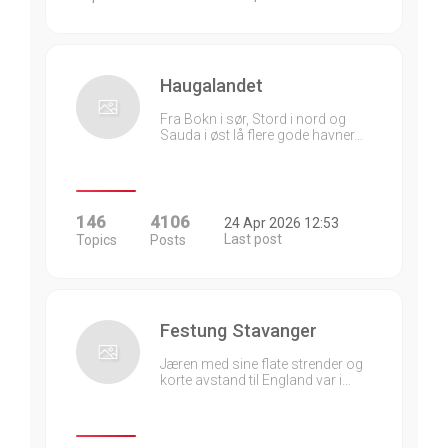
Haugalandet
Fra Bokn i sør, Stord i nord og
Sauda i øst lå flere gode havner…
146
4106
24 Apr 2026 12:53
Last post
Topics
Posts
Festung Stavanger
Jæren med sine flate strender og
korte avstand til England var i…