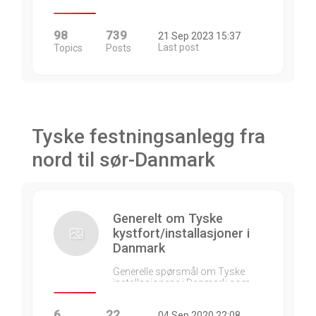
98
739
21 Sep 2023 15:37
Last post
Topics
Posts
Tyske festningsanlegg fra
nord til sør-Danmark
Generelt om Tyske
kystfort/installasjoner i
Danmark
Generelle spørsmål om Tyske
installasjonene i Danmark som…
6
22
04 Sep 2020 22:08