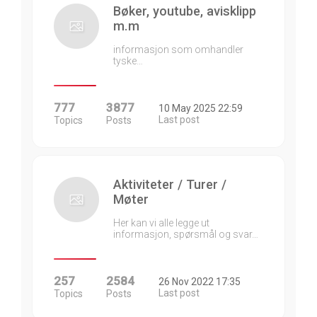
Bøker, youtube, avisklipp
m.m
informasjon som omhandler
tyske…
777
3877
10 May 2025 22:59
Last post
Topics
Posts
Aktiviteter / Turer /
Møter
Her kan vi alle legge ut
informasjon, spørsmål og svar…
257
2584
26 Nov 2022 17:35
Last post
Topics
Posts