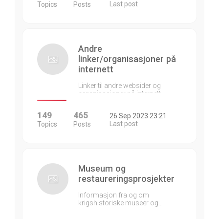
Last post
Topics
Posts
Andre
linker/organisasjoner på
internett
Linker til andre websider og
organisasjoner på internett…
149
465
26 Sep 2023 23:21
Last post
Topics
Posts
Museum og
restaureringsprosjekter
Informasjon fra og om
krigshistoriske museer og…