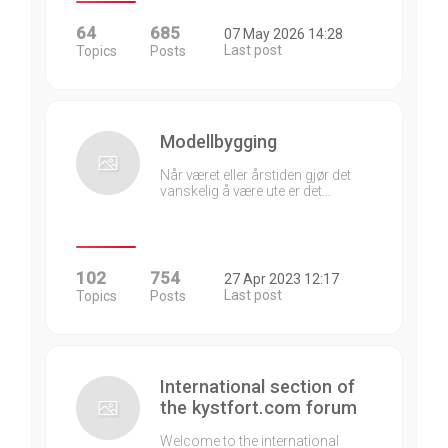
64
685
07 May 2026 14:28
Last post
Topics
Posts
Modellbygging
Når været eller årstiden gjør det
vanskelig å være ute er det…
102
754
27 Apr 2023 12:17
Last post
Topics
Posts
International section of
the kystfort.com forum
Welcome to the international