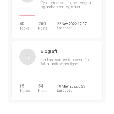
Tyske stridsvogner, beltevogner
og andre større og mindre…
40
260
22 Nov 2022 12:07
Last post
Topics
Posts
Biografi
Her kan man poste spørsmål og
fakta rundt personlighetene…
15
54
10 May 2022 0:23
Last post
Topics
Posts