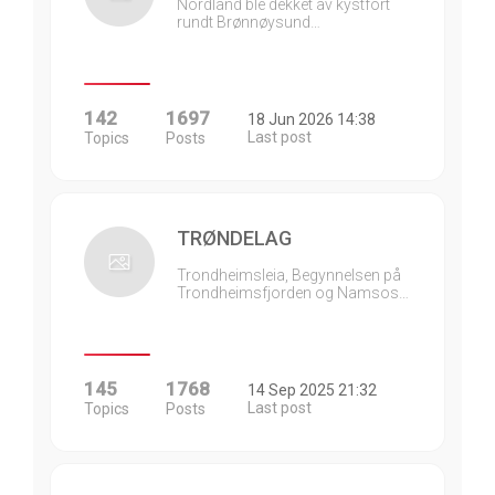
Nordland ble dekket av kystfort
rundt Brønnøysund…
142
1697
18 Jun 2026 14:38
Last post
Topics
Posts
TRØNDELAG
Trondheimsleia, Begynnelsen på
Trondheimsfjorden og Namsos…
145
1768
14 Sep 2025 21:32
Last post
Topics
Posts