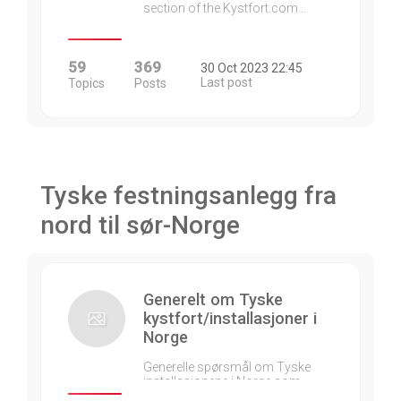
section of the Kystfort.com…
59
369
30 Oct 2023 22:45
Last post
Topics
Posts
Tyske festningsanlegg fra
nord til sør-Norge
Generelt om Tyske
kystfort/installasjoner i
Norge
Generelle spørsmål om Tyske
installasjonene i Norge som…