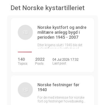
Det Norske kystartilleriet
Norske kystfort og andre
militære anlegg bygd i
perioden 1945 - 2007
Etter krigens slutt i 1945 ble det
anlagt flere nye kystfort med…
140
2022
04 Jul 2026 17:32
Last post
Topics
Posts
Norske festninger før
1940
For de med interesse for norske
fort og festninger hovedsakelig…