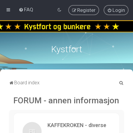
FAQ
Register
Login
Kystfort
S
Board index
e
FORUM - annen informasjon
a
r
c
h
KAFFEKROKEN - diverse