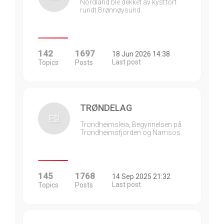
Nordland ble dekket av kystfort
rundt Brønnøysund…
142
1697
18 Jun 2026 14:38
Last post
Topics
Posts
TRØNDELAG
Trondheimsleia, Begynnelsen på
Trondheimsfjorden og Namsos…
145
1768
14 Sep 2025 21:32
Last post
Topics
Posts