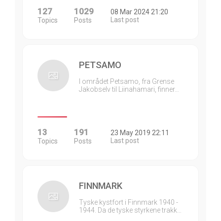
127
1029
08 Mar 2024 21:20
Last post
Topics
Posts
PETSAMO
I området Petsamo, fra Grense
Jakobselv til Liinahamari, finner…
13
191
23 May 2019 22:11
Last post
Topics
Posts
FINNMARK
Tyske kystfort i Finnmark 1940 -
1944. Da de tyske styrkene trakk…