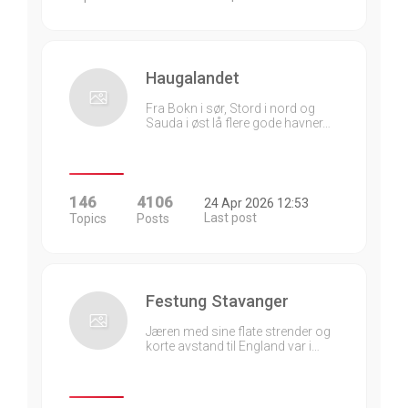
Haugalandet
Fra Bokn i sør, Stord i nord og
Sauda i øst lå flere gode havner…
146
4106
24 Apr 2026 12:53
Last post
Topics
Posts
Festung Stavanger
Jæren med sine flate strender og
korte avstand til England var i…