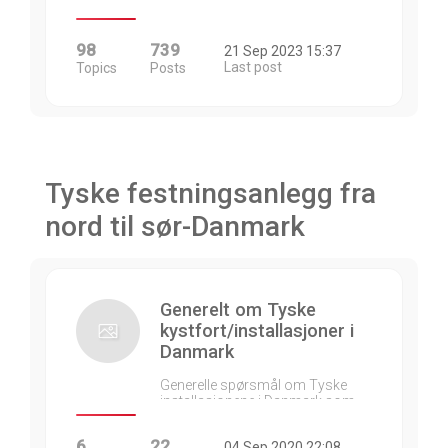
98
739
21 Sep 2023 15:37
Last post
Topics
Posts
Tyske festningsanlegg fra
nord til sør-Danmark
Generelt om Tyske
kystfort/installasjoner i
Danmark
Generelle spørsmål om Tyske
installasjonene i Danmark som…
6
22
04 Sep 2020 22:08