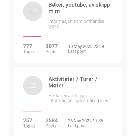
Bøker, youtube, avisklipp
m.m
informasjon som omhandler
tyske…
777
3877
10 May 2025 22:59
Last post
Topics
Posts
Aktiviteter / Turer /
Møter
Her kan vi alle legge ut
informasjon, spørsmål og svar…
257
2584
26 Nov 2022 17:35
Last post
Topics
Posts