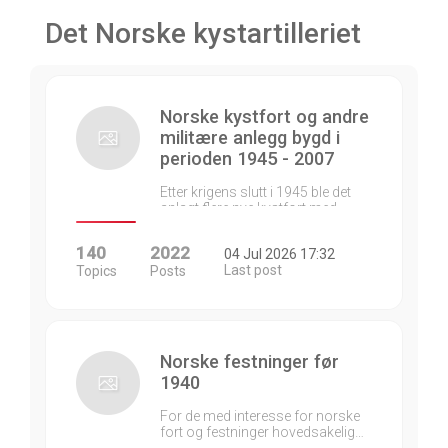
Det Norske kystartilleriet
Norske kystfort og andre
militære anlegg bygd i
perioden 1945 - 2007
Etter krigens slutt i 1945 ble det
anlagt flere nye kystfort med…
140
2022
04 Jul 2026 17:32
Last post
Topics
Posts
Norske festninger før
1940
For de med interesse for norske
fort og festninger hovedsakelig…