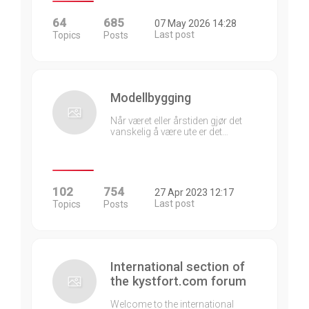
64
685
07 May 2026 14:28
Last post
Topics
Posts
Modellbygging
Når været eller årstiden gjør det
vanskelig å være ute er det…
102
754
27 Apr 2023 12:17
Last post
Topics
Posts
International section of
the kystfort.com forum
Welcome to the international