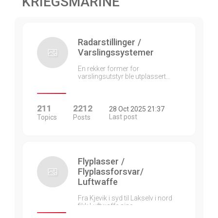
KRIEGSMARINE
Radarstillinger /
Varslingssystemer
En rekker former for
varslingsutstyr ble utplassert…
211
2212
28 Oct 2025 21:37
Last post
Topics
Posts
Flyplasser /
Flyplassforsvar/
Luftwaffe
Fra Kjevik i syd til Lakselv i nord
fikk Luftwaffe sine…