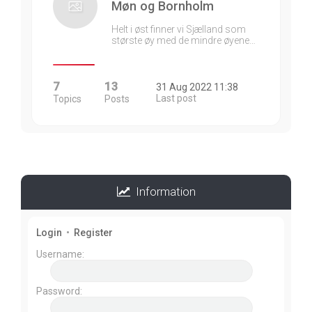
Møn og Bornholm
Helt i øst finner vi Sjælland som
største øy med de mindre øyene…
7
13
31 Aug 2022 11:38
Last post
Topics
Posts
Information
Login
•
Register
Username:
Password: