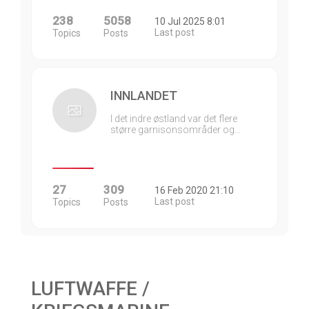
238
5058
10 Jul 2025 8:01
Last post
Topics
Posts
INNLANDET
I det indre østland var det flere
større garnisonsområder og…
27
309
16 Feb 2020 21:10
Last post
Topics
Posts
LUFTWAFFE /