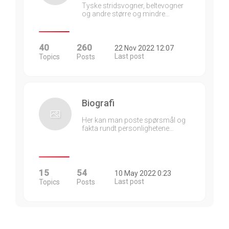
Tyske stridsvogner, beltevogner
og andre større og mindre…
40
260
22 Nov 2022 12:07
Last post
Topics
Posts
Biografi
Her kan man poste spørsmål og
fakta rundt personlighetene…
15
54
10 May 2022 0:23
Last post
Topics
Posts