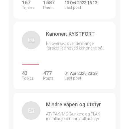
167
1587
10 Oct 2023 18:13
Last post
Topics
Posts
Kanoner: KYSTFORT
En oversikt over de mange
forskjellige hoved-kanonene på…
43
477
01 Apr 2025 23:38
Last post
Topics
Posts
Mindre våpen og utstyr
AT/PAK/MG-Bunkere og FLAK
installasjoner samt all uststyr…