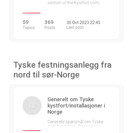
section of the Kystfort.com…
59
369
30 Oct 2023 22:45
Last post
Topics
Posts
Tyske festningsanlegg fra
nord til sør-Norge
Generelt om Tyske
kystfort/installasjoner i
Norge
Generelle spørsmål om Tyske
installasjonene i Norge som…