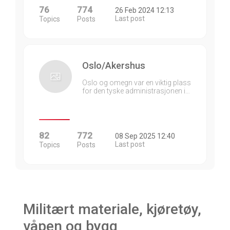
76
774
26 Feb 2024 12:13
Last post
Topics
Posts
Oslo/Akershus
Oslo og omegn var en viktig plass
for den tyske administrasjonen i…
82
772
08 Sep 2025 12:40
Last post
Topics
Posts
Militært materiale, kjøretøy,
våpen og bygg