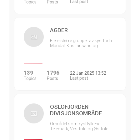
Last post
Topics
Posts
AGDER
Flere større grupper av kystfort i
Mandal, Kristiansand og…
139
1796
22 Jan 2025 13:52
Last post
Topics
Posts
OSLOFJORDEN
DIVISJONSOMRÅDE
Området som kystfylkene
Telemark, Vestfold og Østfold…