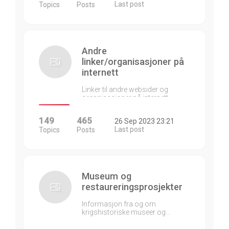
Last post
Topics
Posts
Andre
linker/organisasjoner på
internett
Linker til andre websider og
organisasjoner på internett…
149
465
26 Sep 2023 23:21
Last post
Topics
Posts
Museum og
restaureringsprosjekter
Informasjon fra og om
krigshistoriske museer og…