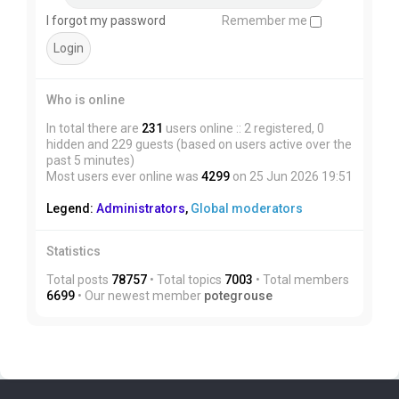
I forgot my password
Remember me
Who is online
In total there are
231
users online :: 2 registered, 0
hidden and 229 guests (based on users active over the
past 5 minutes)
Most users ever online was
4299
on 25 Jun 2026 19:51
Legend:
Administrators
,
Global moderators
Statistics
Total posts
78757
• Total topics
7003
• Total members
6699
• Our newest member
potegrouse