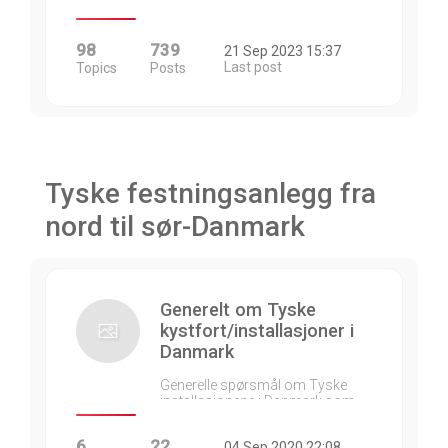
98
739
21 Sep 2023 15:37
Last post
Topics
Posts
Tyske festningsanlegg fra
nord til sør-Danmark
Generelt om Tyske
kystfort/installasjoner i
Danmark
Generelle spørsmål om Tyske
installasjonene i Danmark som…
6
22
04 Sep 2020 22:08