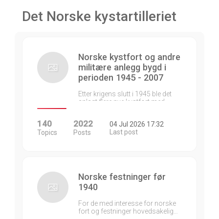
Det Norske kystartilleriet
Norske kystfort og andre
militære anlegg bygd i
perioden 1945 - 2007
Etter krigens slutt i 1945 ble det
anlagt flere nye kystfort med…
140
2022
04 Jul 2026 17:32
Last post
Topics
Posts
Norske festninger før
1940
For de med interesse for norske
fort og festninger hovedsakelig…