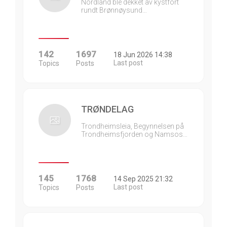
Nordland ble dekket av kystfort
rundt Brønnøysund…
142
1697
18 Jun 2026 14:38
Last post
Topics
Posts
TRØNDELAG
Trondheimsleia, Begynnelsen på
Trondheimsfjorden og Namsos…
145
1768
14 Sep 2025 21:32
Last post
Topics
Posts