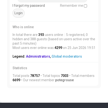
I forgot my password
Remember me
Who is online
In total there are
393
users online :: 5 registered, 0
hidden and 388 guests (based on users active over the
past 5 minutes)
Most users ever online was
4299
on 25 Jun 2026 19:51
Legend:
Administrators
,
Global moderators
Statistics
Total posts
78757
• Total topics
7003
• Total members
6699
• Our newest member
potegrouse