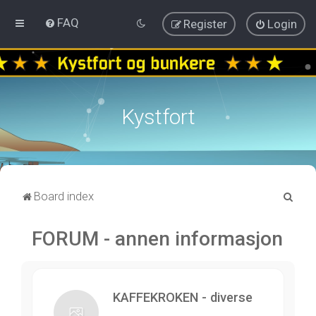
FAQ
Register
Login
Kystfort
S
Board index
e
FORUM - annen informasjon
a
r
c
h
KAFFEKROKEN - diverse