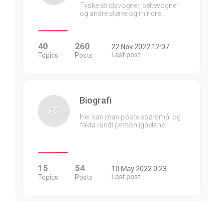
Tyske stridsvogner, beltevogner
og andre større og mindre…
40
260
22 Nov 2022 12:07
Last post
Topics
Posts
Biografi
Her kan man poste spørsmål og
fakta rundt personlighetene…
15
54
10 May 2022 0:23
Last post
Topics
Posts