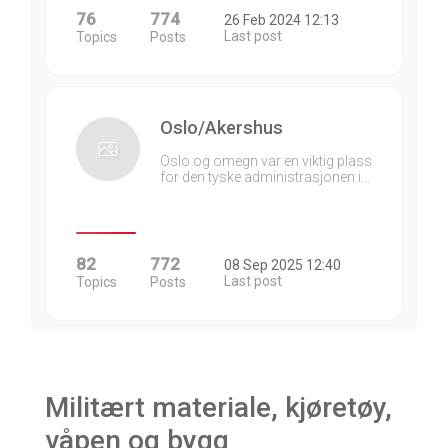
76
774
26 Feb 2024 12:13
Last post
Topics
Posts
Oslo/Akershus
Oslo og omegn var en viktig plass
for den tyske administrasjonen i…
82
772
08 Sep 2025 12:40
Last post
Topics
Posts
Militært materiale, kjøretøy,
våpen og bygg