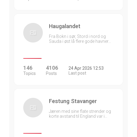
Haugalandet
Fra Bokn i sør, Stord i nord og
Sauda i øst lå flere gode havner…
146
4106
24 Apr 2026 12:53
Last post
Topics
Posts
Festung Stavanger
Jæren med sine flate strender og
korte avstand til England var i…