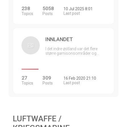
238
5058
10 Jul 2025 8:01
Last post
Topics
Posts
INNLANDET
I det indre østland var det flere
større garnisonsområder og…
27
309
16 Feb 2020 21:10
Last post
Topics
Posts
LUFTWAFFE /