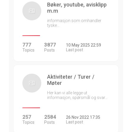
Bøker, youtube, avisklipp
m.m
informasjon som omhandler
tyske…
777
3877
10 May 2025 22:59
Last post
Topics
Posts
Aktiviteter / Turer /
Møter
Her kan vi alle legge ut
informasjon, spørsmål og svar…
257
2584
26 Nov 2022 17:35
Last post
Topics
Posts