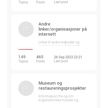
Last post
Topics
Posts
Andre
linker/organisasjoner på
internett
Linker til andre websider og
organisasjoner på internett…
149
465
26 Sep 2023 23:21
Last post
Topics
Posts
Museum og
restaureringsprosjekter
Informasjon fra og om
krigshistoriske museer og…