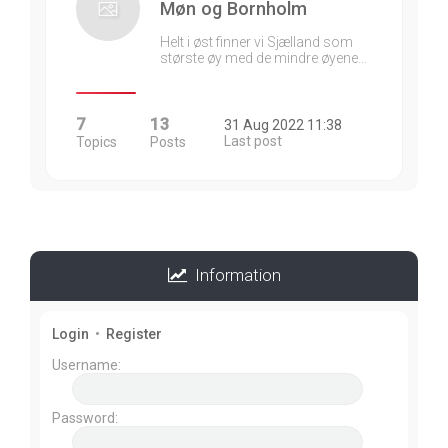
Møn og Bornholm
Helt i øst finner vi Sjælland som
største øy med de mindre øyene…
7
13
31 Aug 2022 11:38
Last post
Topics
Posts
Information
Login
•
Register
Username:
Password: