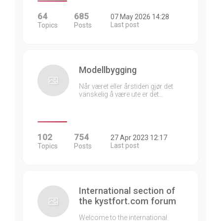
64
685
07 May 2026 14:28
Last post
Topics
Posts
Modellbygging
Når været eller årstiden gjør det
vanskelig å være ute er det…
102
754
27 Apr 2023 12:17
Last post
Topics
Posts
International section of
the kystfort.com forum
Welcome to the international