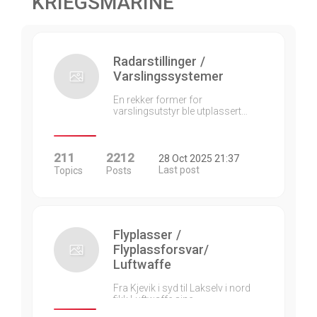
KRIEGSMARINE
Radarstillinger /
Varslingssystemer
En rekker former for
varslingsutstyr ble utplassert…
211
2212
28 Oct 2025 21:37
Last post
Topics
Posts
Flyplasser /
Flyplassforsvar/
Luftwaffe
Fra Kjevik i syd til Lakselv i nord
fikk Luftwaffe sine…