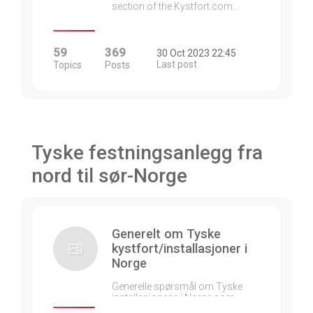
section of the Kystfort.com…
59
369
30 Oct 2023 22:45
Last post
Topics
Posts
Tyske festningsanlegg fra
nord til sør-Norge
Generelt om Tyske
kystfort/installasjoner i
Norge
Generelle spørsmål om Tyske
installasjonene i Norge som…