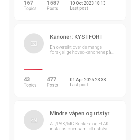
167
1587
10 Oct 2023 18:13
Last post
Topics
Posts
Kanoner: KYSTFORT
En oversikt over de mange
forskjellige hoved-kanonene på…
43
477
01 Apr 2025 23:38
Last post
Topics
Posts
Mindre våpen og utstyr
AT/PAK/MG-Bunkere og FLAK
installasjoner samt all uststyr…