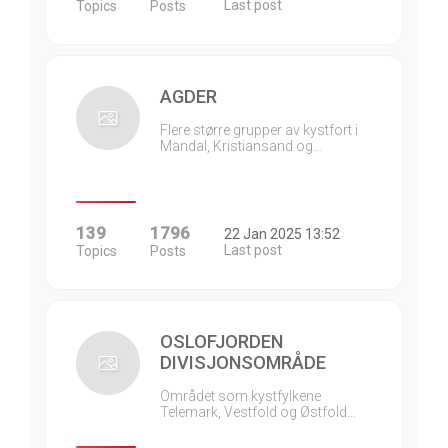
Last post
Topics
Posts
AGDER
Flere større grupper av kystfort i
Mandal, Kristiansand og…
139
1796
22 Jan 2025 13:52
Last post
Topics
Posts
OSLOFJORDEN
DIVISJONSOMRÅDE
Området som kystfylkene
Telemark, Vestfold og Østfold…