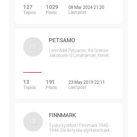
127
1029
08 Mar 2024 21:20
Last post
Topics
Posts
PETSAMO
I området Petsamo, fra Grense
Jakobselv til Liinahamari, finner…
13
191
23 May 2019 22:11
Last post
Topics
Posts
FINNMARK
Tyske kystfort i Finnmark 1940 -
1944. Da de tyske styrkene trakk…