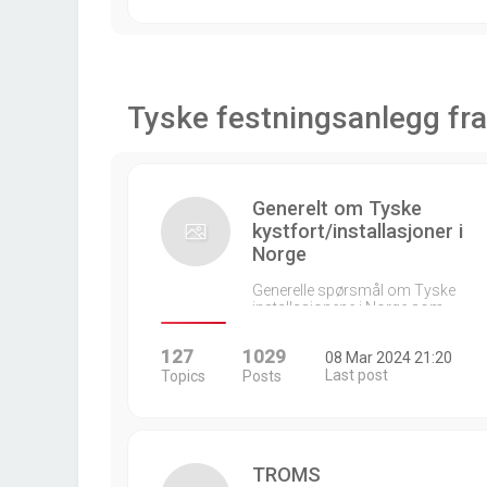
Tyske festningsanlegg fra
Generelt om Tyske
kystfort/installasjoner i
Norge
Generelle spørsmål om Tyske
installasjonene i Norge som…
127
1029
08 Mar 2024 21:20
Last post
Topics
Posts
TROMS