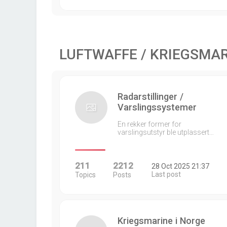
LUFTWAFFE / KRIEGSMA
Radarstillinger /
Varslingssystemer
En rekker former for
varslingsutstyr ble utplassert…
211
2212
28 Oct 2025 21:37
Last post
Topics
Posts
Kriegsmarine i Norge