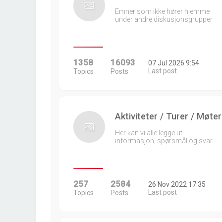
Emner som ikke hører hjemme
under andre diskusjonsgrupper
1358
16093
07 Jul 2026 9:54
Last post
Topics
Posts
Aktiviteter / Turer / Møter
Her kan vi alle legge ut
informasjon, spørsmål og svar…
257
2584
26 Nov 2022 17:35
Last post
Topics
Posts