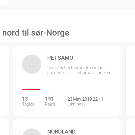
 nord til sør-Norge
PETSAMO
I området Petsamo, fra Grense
Jakobselv til Liinahamari, finner vi…
13
191
23 May 2019 22:11
Last post
Topics
Posts
NORDLAND