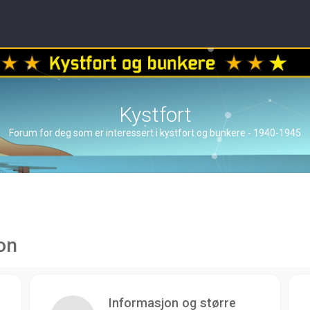
Kystfort
Forum for deg som er interessert i kystfort og bunkere - 1940-1945
on
Informasjon og større