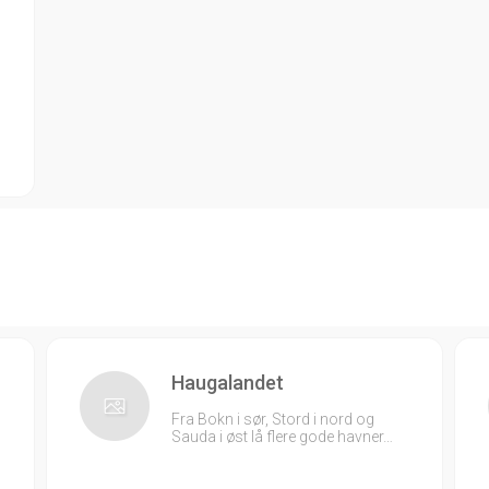
Haugalandet
Fra Bokn i sør, Stord i nord og
Sauda i øst lå flere gode havner…