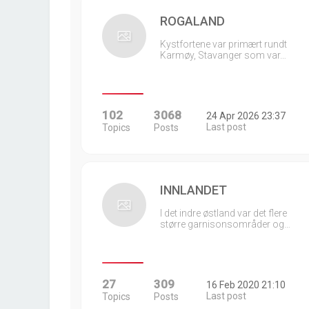
ROGALAND
Kystfortene var primært rundt
Karmøy, Stavanger som var…
102
3068
24 Apr 2026 23:37
Last post
Topics
Posts
INNLANDET
I det indre østland var det flere
større garnisonsområder og…
27
309
16 Feb 2020 21:10
Last post
Topics
Posts