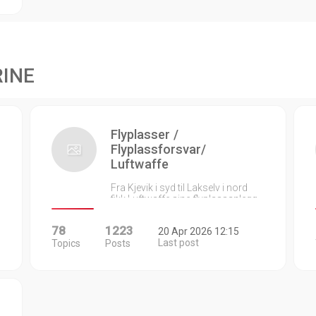
RINE
Flyplasser /
Flyplassforsvar/
Luftwaffe
Fra Kjevik i syd til Lakselv i nord
fikk Luftwaffe sine flyplassanlegg…
78
1223
20 Apr 2026 12:15
Last post
Topics
Posts