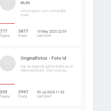
m.m
informasjon som omhandler
tyske…
777
3877
10 May 2025 22:59
Last post
Topics
Posts
Originalfotos - Foto Id
Har du liggende gamle bilder du vil
dele med andre - Eller noen du…
309
3997
09 Jul 2024 11:45
Last post
Topics
Posts