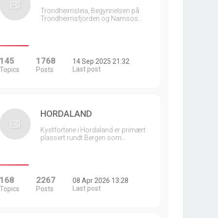
Trondheimsleia, Begynnelsen på
Trondheimsfjorden og Namsos…
145
1768
14 Sep 2025 21:32
Last post
Topics
Posts
HORDALAND
Kystfortene i Hordaland er primært
plassert rundt Bergen som…
168
2267
08 Apr 2026 13:28
Last post
Topics
Posts