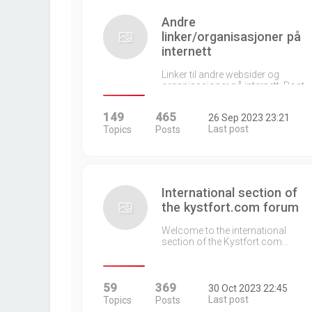
Andre
linker/organisasjoner på
internett
Linker til andre websider og
organisasjoner på internett. Post…
149
465
26 Sep 2023 23:21
Last post
Topics
Posts
International section of
the kystfort.com forum
Welcome to the international
section of the Kystfort.com…
59
369
30 Oct 2023 22:45
Last post
Topics
Posts