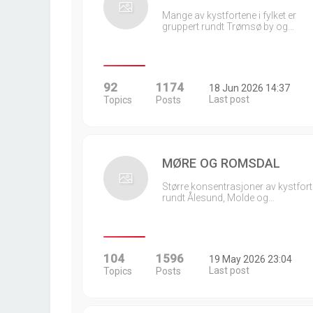
Mange av kystfortene i fylket er
gruppert rundt Trømsø by og…
92
1174
18 Jun 2026 14:37
Last post
Topics
Posts
MØRE OG ROMSDAL
Større konsentrasjoner av kystfort
rundt Ålesund, Molde og…
104
1596
19 May 2026 23:04
Last post
Topics
Posts