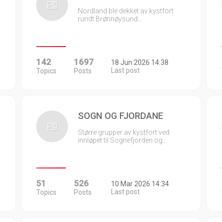
Nordland ble dekket av kystfort
rundt Brønnøysund…
142
1697
18 Jun 2026 14:38
Last post
Topics
Posts
SOGN OG FJORDANE
Større grupper av kystfort ved
innløpet til Sognefjorden og…
51
526
10 Mar 2026 14:34
Last post
Topics
Posts