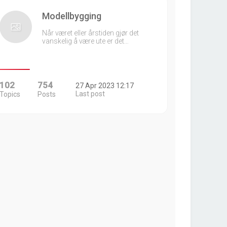
Modellbygging
Når været eller årstiden gjør det
vanskelig å være ute er det…
102
754
27 Apr 2023 12:17
Last post
Topics
Posts