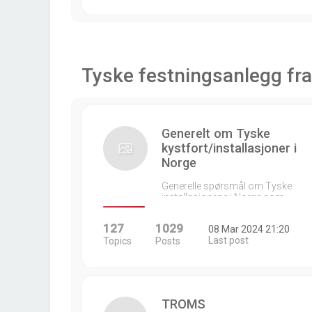
Tyske festningsanlegg fra
Generelt om Tyske
kystfort/installasjoner i
Norge
Generelle spørsmål om Tyske
installasjonene i Norge som…
127
1029
08 Mar 2024 21:20
Last post
Topics
Posts
TROMS