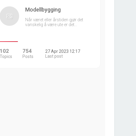
Modellbygging
Når været eller årstiden gjør det
vanskelig å være ute er det…
102
754
27 Apr 2023 12:17
Last post
Topics
Posts