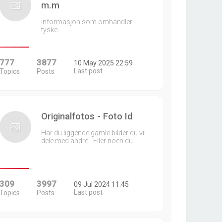
m.m
informasjon som omhandler
tyske…
777
3877
10 May 2025 22:59
Last post
Topics
Posts
Originalfotos - Foto Id
Har du liggende gamle bilder du vil
dele med andre - Eller noen du…
309
3997
09 Jul 2024 11:45
Last post
Topics
Posts