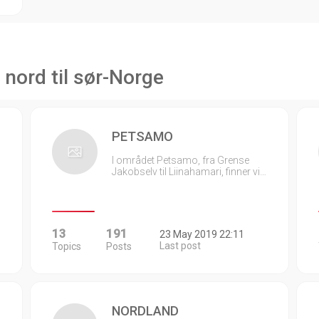
 nord til sør-Norge
PETSAMO
I området Petsamo, fra Grense
Jakobselv til Liinahamari, finner vi…
13
191
23 May 2019 22:11
Last post
Topics
Posts
NORDLAND