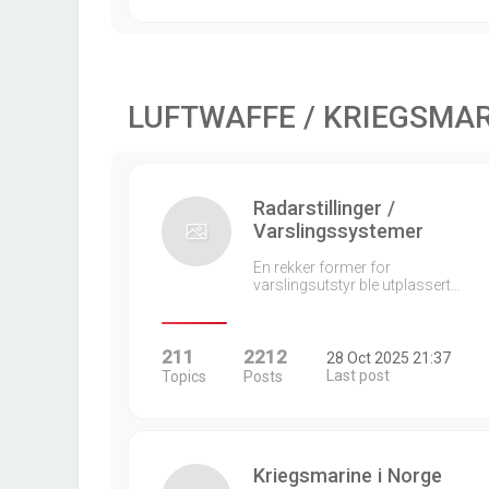
LUFTWAFFE / KRIEGSMA
Radarstillinger /
Varslingssystemer
En rekker former for
varslingsutstyr ble utplassert…
211
2212
28 Oct 2025 21:37
Last post
Topics
Posts
Kriegsmarine i Norge