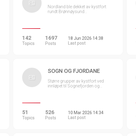
Nordland ble dekket av kystfort
rundt Brønnøysund…
142
1697
18 Jun 2026 14:38
Last post
Topics
Posts
SOGN OG FJORDANE
Større grupper av kystfort ved
innløpet til Sognefjorden og…
51
526
10 Mar 2026 14:34
Last post
Topics
Posts