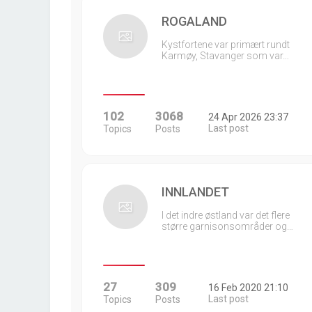
ROGALAND
Kystfortene var primært rundt
Karmøy, Stavanger som var…
102
3068
24 Apr 2026 23:37
Last post
Topics
Posts
INNLANDET
I det indre østland var det flere
større garnisonsområder og…
27
309
16 Feb 2020 21:10
Last post
Topics
Posts