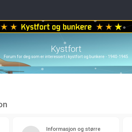
Kystfort
Forum for deg som er interessert i kystfort og bunkere - 1940-1945
on
Informasjon og større