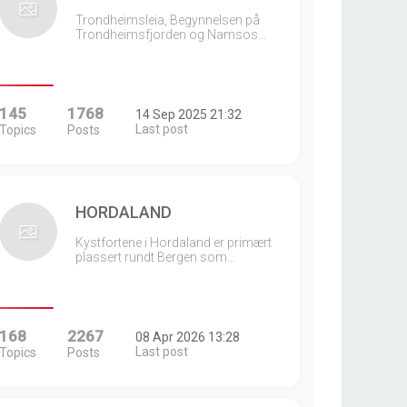
Trondheimsleia, Begynnelsen på
Trondheimsfjorden og Namsos…
145
1768
14 Sep 2025 21:32
Last post
Topics
Posts
HORDALAND
Kystfortene i Hordaland er primært
plassert rundt Bergen som…
168
2267
08 Apr 2026 13:28
Last post
Topics
Posts