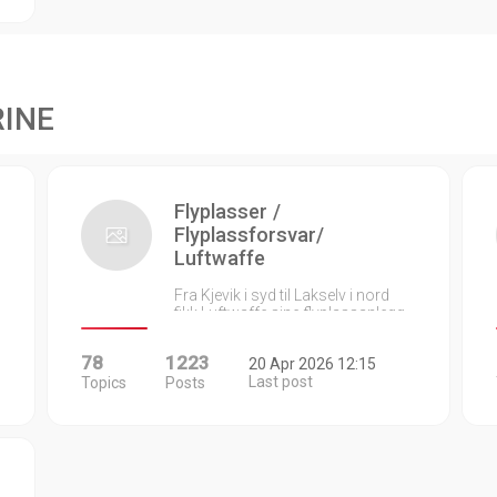
RINE
Flyplasser /
Flyplassforsvar/
Luftwaffe
Fra Kjevik i syd til Lakselv i nord
fikk Luftwaffe sine flyplassanlegg…
78
1223
20 Apr 2026 12:15
Last post
Topics
Posts