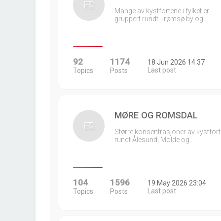
Mange av kystfortene i fylket er
gruppert rundt Trømsø by og…
92
1174
18 Jun 2026 14:37
Last post
Topics
Posts
MØRE OG ROMSDAL
Større konsentrasjoner av kystfort
rundt Ålesund, Molde og…
104
1596
19 May 2026 23:04
Last post
Topics
Posts