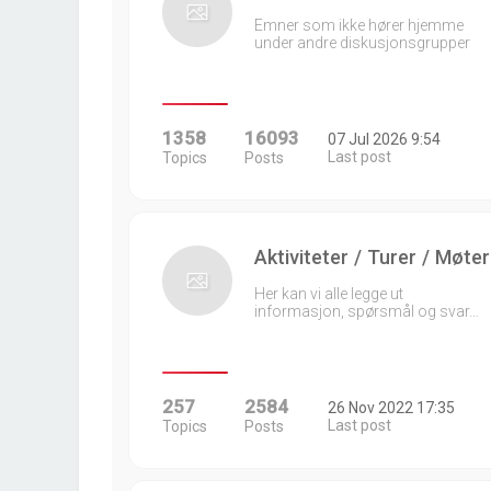
Emner som ikke hører hjemme
under andre diskusjonsgrupper
1358
16093
07 Jul 2026 9:54
Last post
Topics
Posts
Aktiviteter / Turer / Møter
Her kan vi alle legge ut
informasjon, spørsmål og svar…
257
2584
26 Nov 2022 17:35
Last post
Topics
Posts