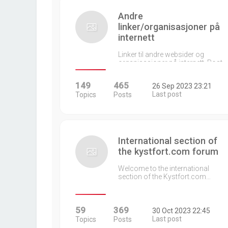
Andre
linker/organisasjoner på
internett
Linker til andre websider og
organisasjoner på internett. Post…
149
465
26 Sep 2023 23:21
Last post
Topics
Posts
International section of
the kystfort.com forum
Welcome to the international
section of the Kystfort.com…
59
369
30 Oct 2023 22:45
Last post
Topics
Posts