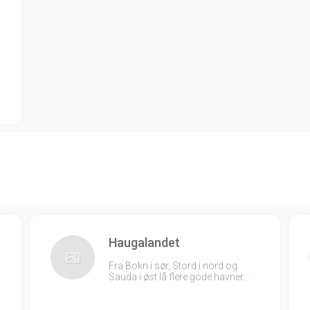
Haugalandet
Fra Bokn i sør, Stord i nord og
Sauda i øst lå flere gode havner…