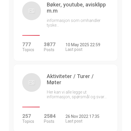
Bøker, youtube, avisklipp
m.m
informasjon som omhandler
tyske…
777
3877
10 May 2025 22:59
Last post
Topics
Posts
Aktiviteter / Turer /
Møter
Her kan vi alle legge ut
informasjon, spørsmål og svar…
257
2584
26 Nov 2022 17:35
Last post
Topics
Posts