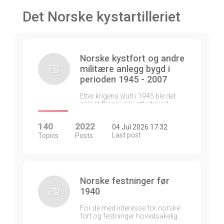
Det Norske kystartilleriet
Norske kystfort og andre
militære anlegg bygd i
perioden 1945 - 2007
Etter krigens slutt i 1945 ble det
anlagt flere nye kystfort med…
140
2022
04 Jul 2026 17:32
Last post
Topics
Posts
Norske festninger før
1940
For de med interesse for norske
fort og festninger hovedsakelig…