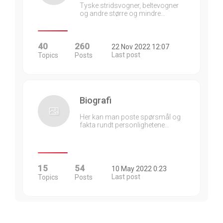
Tyske stridsvogner, beltevogner
og andre større og mindre…
40
260
22 Nov 2022 12:07
Last post
Topics
Posts
Biografi
Her kan man poste spørsmål og
fakta rundt personlighetene…
15
54
10 May 2022 0:23
Last post
Topics
Posts