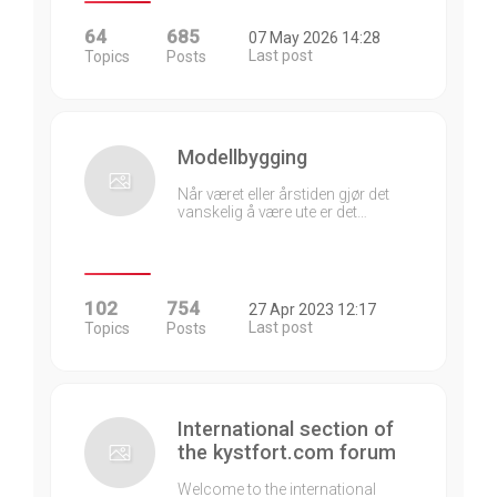
64
685
07 May 2026 14:28
Last post
Topics
Posts
Modellbygging
Når været eller årstiden gjør det
vanskelig å være ute er det…
102
754
27 Apr 2023 12:17
Last post
Topics
Posts
International section of
the kystfort.com forum
Welcome to the international