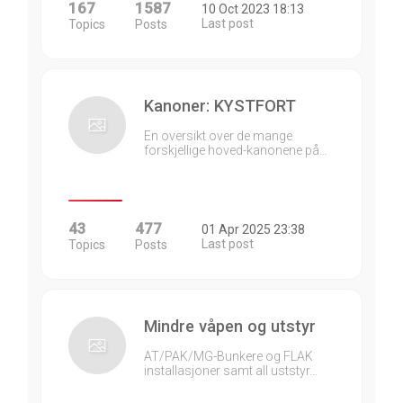
167
1587
10 Oct 2023 18:13
Last post
Topics
Posts
Kanoner: KYSTFORT
En oversikt over de mange
forskjellige hoved-kanonene på…
43
477
01 Apr 2025 23:38
Last post
Topics
Posts
Mindre våpen og utstyr
AT/PAK/MG-Bunkere og FLAK
installasjoner samt all uststyr…