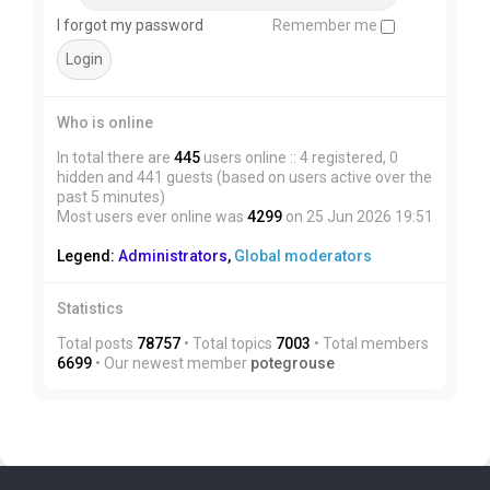
I forgot my password
Remember me
Who is online
In total there are
445
users online :: 4 registered, 0
hidden and 441 guests (based on users active over the
past 5 minutes)
Most users ever online was
4299
on 25 Jun 2026 19:51
Legend:
Administrators
,
Global moderators
Statistics
Total posts
78757
• Total topics
7003
• Total members
6699
• Our newest member
potegrouse