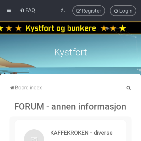
FAQ
Register
Login
Kystfort
S
Board index
e
FORUM - annen informasjon
a
r
c
h
KAFFEKROKEN - diverse