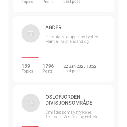
Last post
Topics
Posts
AGDER
Flere større grupper av kystfort i
Mandal, Kristiansand og…
139
1796
22 Jan 2025 13:52
Last post
Topics
Posts
OSLOFJORDEN
DIVISJONSOMRÅDE
Området som kystfylkene
Telemark, Vestfold og Østfold…