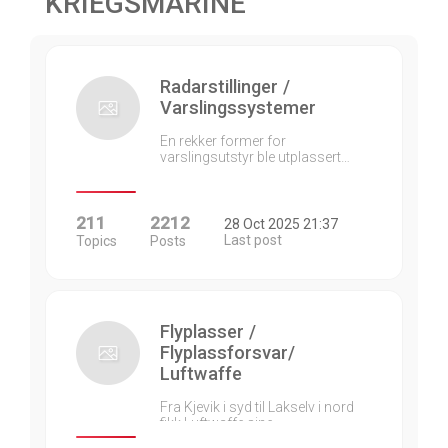
KRIEGSMARINE
Radarstillinger /
Varslingssystemer
En rekker former for
varslingsutstyr ble utplassert…
211
2212
28 Oct 2025 21:37
Last post
Topics
Posts
Flyplasser /
Flyplassforsvar/
Luftwaffe
Fra Kjevik i syd til Lakselv i nord
fikk Luftwaffe sine…