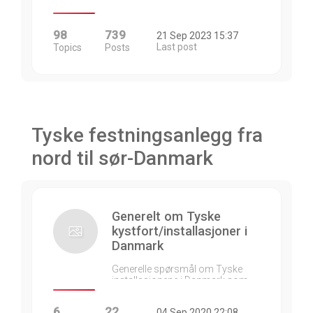
98
739
21 Sep 2023 15:37
Last post
Topics
Posts
Tyske festningsanlegg fra
nord til sør-Danmark
Generelt om Tyske
kystfort/installasjoner i
Danmark
Generelle spørsmål om Tyske
installasjonene i Danmark som…
6
22
04 Sep 2020 22:08