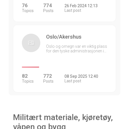
76
774
26 Feb 2024 12:13
Last post
Topics
Posts
Oslo/Akershus
Oslo og omegn var en viktig plass
for den tyske administrasjonen i…
82
772
08 Sep 2025 12:40
Last post
Topics
Posts
Militært materiale, kjøretøy,
våpen og bygg