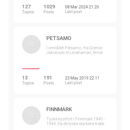
127
1029
08 Mar 2024 21:20
Last post
Topics
Posts
PETSAMO
I området Petsamo, fra Grense
Jakobselv til Liinahamari, finner…
13
191
23 May 2019 22:11
Last post
Topics
Posts
FINNMARK
Tyske kystfort i Finnmark 1940 -
1944. Da de tyske styrkene trakk…