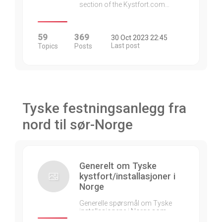
section of the Kystfort.com…
59
369
30 Oct 2023 22:45
Last post
Topics
Posts
Tyske festningsanlegg fra
nord til sør-Norge
Generelt om Tyske
kystfort/installasjoner i
Norge
Generelle spørsmål om Tyske
installasjonene i Norge som…