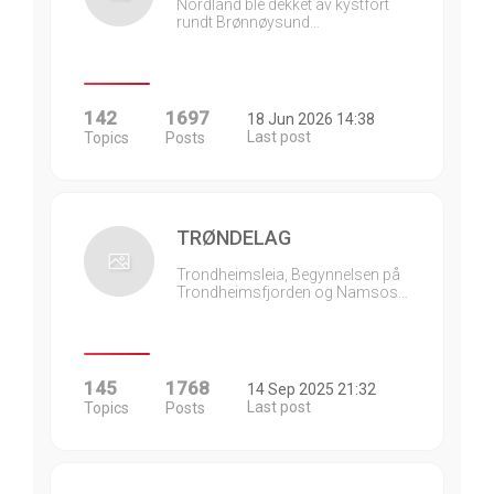
Nordland ble dekket av kystfort
rundt Brønnøysund…
142
1697
18 Jun 2026 14:38
Last post
Topics
Posts
TRØNDELAG
Trondheimsleia, Begynnelsen på
Trondheimsfjorden og Namsos…
145
1768
14 Sep 2025 21:32
Last post
Topics
Posts