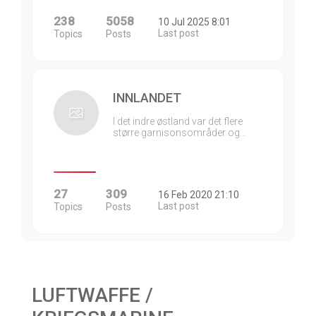
238
5058
10 Jul 2025 8:01
Last post
Topics
Posts
INNLANDET
I det indre østland var det flere
større garnisonsområder og…
27
309
16 Feb 2020 21:10
Last post
Topics
Posts
LUFTWAFFE /