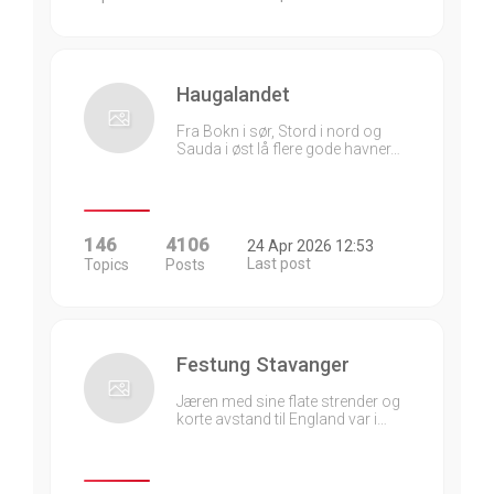
Haugalandet
Fra Bokn i sør, Stord i nord og
Sauda i øst lå flere gode havner…
146
4106
24 Apr 2026 12:53
Last post
Topics
Posts
Festung Stavanger
Jæren med sine flate strender og
korte avstand til England var i…