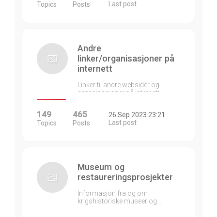
Last post
Topics
Posts
Andre
linker/organisasjoner på
internett
Linker til andre websider og
organisasjoner på internett…
149
465
26 Sep 2023 23:21
Last post
Topics
Posts
Museum og
restaureringsprosjekter
Informasjon fra og om
krigshistoriske museer og…