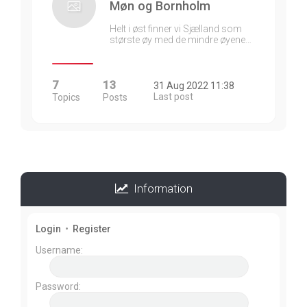
Møn og Bornholm
Helt i øst finner vi Sjælland som
største øy med de mindre øyene…
7
13
31 Aug 2022 11:38
Last post
Topics
Posts
Information
Login
•
Register
Username:
Password: