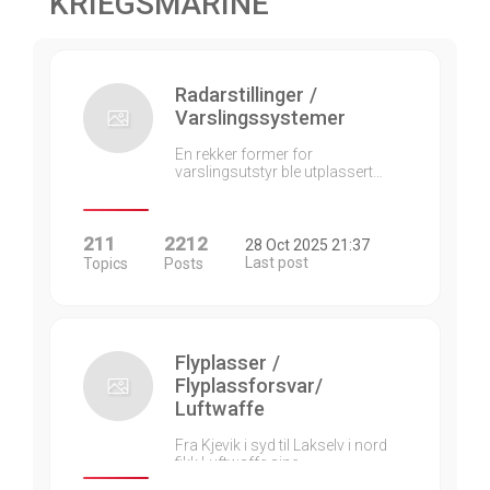
KRIEGSMARINE
Radarstillinger /
Varslingssystemer
En rekker former for
varslingsutstyr ble utplassert…
211
2212
28 Oct 2025 21:37
Last post
Topics
Posts
Flyplasser /
Flyplassforsvar/
Luftwaffe
Fra Kjevik i syd til Lakselv i nord
fikk Luftwaffe sine…