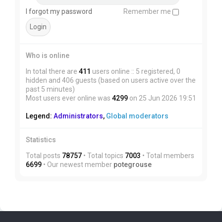
I forgot my password
Remember me
Who is online
In total there are
411
users online :: 5 registered, 0
hidden and 406 guests (based on users active over the
past 5 minutes)
Most users ever online was
4299
on 25 Jun 2026 19:51
Legend:
Administrators
,
Global moderators
Statistics
Total posts
78757
• Total topics
7003
• Total members
6699
• Our newest member
potegrouse