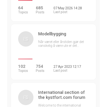
64
685
07 May 2026 14:28
Last post
Topics
Posts
Modellbygging
Når været eller årstiden gjør det
vanskelig å være ute er det…
102
754
27 Apr 2023 12:17
Last post
Topics
Posts
International section of
the kystfort.com forum
Welcome to the international