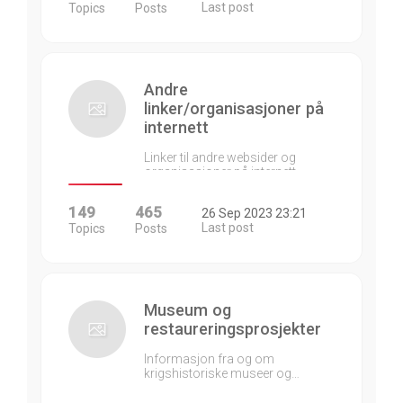
Last post
Topics
Posts
Andre
linker/organisasjoner på
internett
Linker til andre websider og
organisasjoner på internett…
149
465
26 Sep 2023 23:21
Last post
Topics
Posts
Museum og
restaureringsprosjekter
Informasjon fra og om
krigshistoriske museer og…