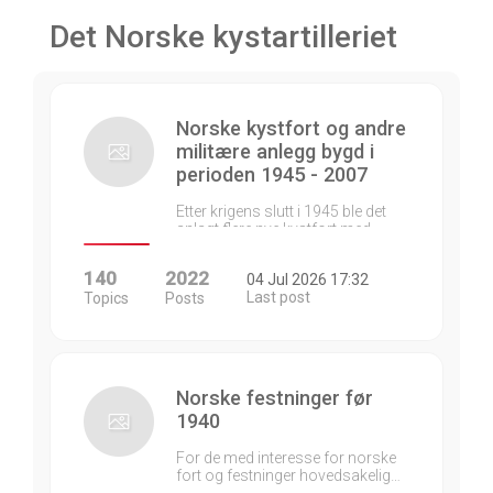
Det Norske kystartilleriet
Norske kystfort og andre
militære anlegg bygd i
perioden 1945 - 2007
Etter krigens slutt i 1945 ble det
anlagt flere nye kystfort med…
140
2022
04 Jul 2026 17:32
Last post
Topics
Posts
Norske festninger før
1940
For de med interesse for norske
fort og festninger hovedsakelig…