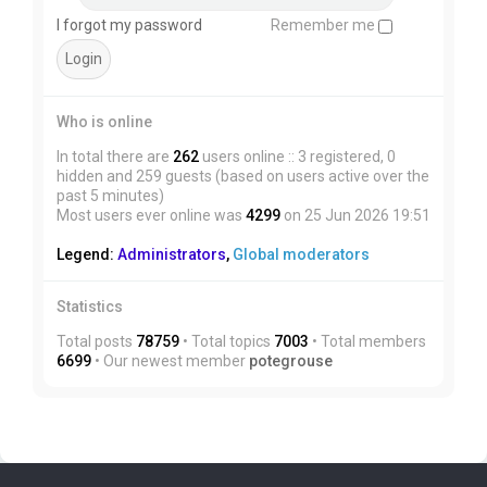
I forgot my password
Remember me
Who is online
In total there are
262
users online :: 3 registered, 0
hidden and 259 guests (based on users active over the
past 5 minutes)
Most users ever online was
4299
on 25 Jun 2026 19:51
Legend:
Administrators
,
Global moderators
Statistics
Total posts
78759
• Total topics
7003
• Total members
6699
• Our newest member
potegrouse