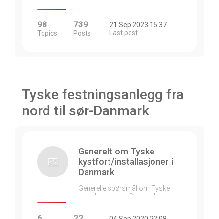
98
739
21 Sep 2023 15:37
Last post
Topics
Posts
Tyske festningsanlegg fra
nord til sør-Danmark
Generelt om Tyske
kystfort/installasjoner i
Danmark
Generelle spørsmål om Tyske
installasjonene i Danmark som…
6
22
04 Sep 2020 22:08