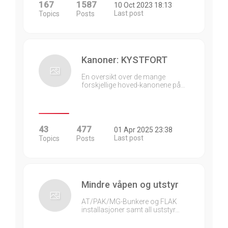
167
1587
10 Oct 2023 18:13
Last post
Topics
Posts
Kanoner: KYSTFORT
En oversikt over de mange
forskjellige hoved-kanonene på…
43
477
01 Apr 2025 23:38
Last post
Topics
Posts
Mindre våpen og utstyr
AT/PAK/MG-Bunkere og FLAK
installasjoner samt all uststyr…