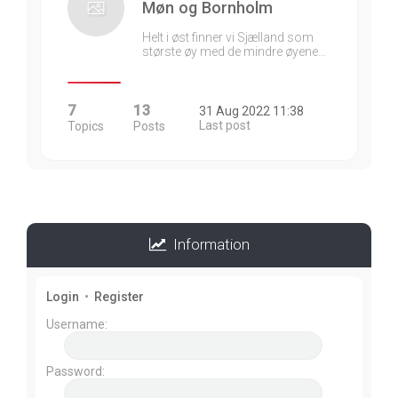
Møn og Bornholm
Helt i øst finner vi Sjælland som
største øy med de mindre øyene…
7
13
31 Aug 2022 11:38
Last post
Topics
Posts
Information
Login
•
Register
Username:
Password: