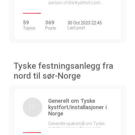
section of the Kystfort.com…
59
369
30 Oct 2023 22:45
Last post
Topics
Posts
Tyske festningsanlegg fra
nord til sør-Norge
Generelt om Tyske
kystfort/installasjoner i
Norge
Generelle spørsmål om Tyske
installasjonene i Norge som…