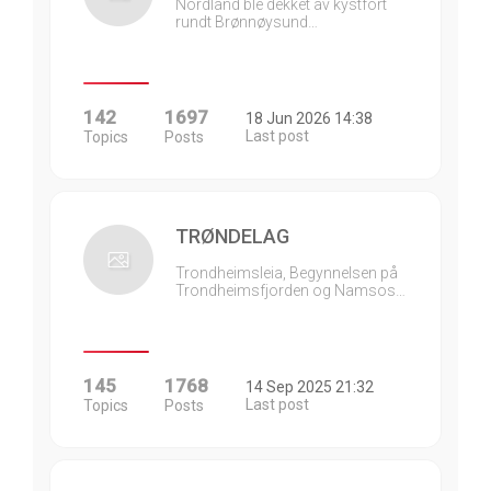
Nordland ble dekket av kystfort
rundt Brønnøysund…
142
1697
18 Jun 2026 14:38
Last post
Topics
Posts
TRØNDELAG
Trondheimsleia, Begynnelsen på
Trondheimsfjorden og Namsos…
145
1768
14 Sep 2025 21:32
Last post
Topics
Posts