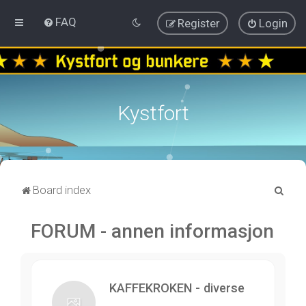
FAQ
Register
Login
Kystfort
S
Board index
e
FORUM - annen informasjon
a
r
c
h
KAFFEKROKEN - diverse