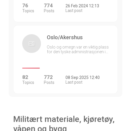
76
774
26 Feb 2024 12:13
Last post
Topics
Posts
Oslo/Akershus
Oslo og omegn var en viktig plass
for den tyske administrasjonen i…
82
772
08 Sep 2025 12:40
Last post
Topics
Posts
Militært materiale, kjøretøy,
våpen og bygg