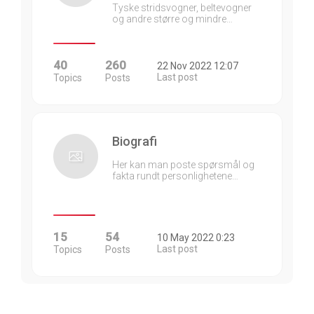
Tyske stridsvogner, beltevogner
og andre større og mindre…
40
260
22 Nov 2022 12:07
Last post
Topics
Posts
Biografi
Her kan man poste spørsmål og
fakta rundt personlighetene…
15
54
10 May 2022 0:23
Last post
Topics
Posts