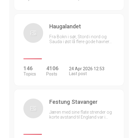
Haugalandet
Fra Bokn i sør, Stord i nord og
Sauda i øst lå flere gode havner…
146
4106
24 Apr 2026 12:53
Last post
Topics
Posts
Festung Stavanger
Jæren med sine flate strender og
korte avstand til England var i…