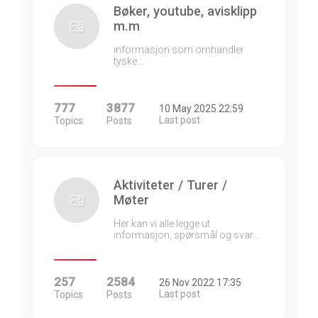
Bøker, youtube, avisklipp
m.m
informasjon som omhandler
tyske…
777
3877
10 May 2025 22:59
Last post
Topics
Posts
Aktiviteter / Turer /
Møter
Her kan vi alle legge ut
informasjon, spørsmål og svar…
257
2584
26 Nov 2022 17:35
Last post
Topics
Posts