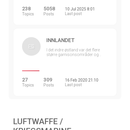
238
5058
10 Jul 2025 8:01
Last post
Topics
Posts
INNLANDET
I det indre østland var det flere
større garnisonsområder og…
27
309
16 Feb 2020 21:10
Last post
Topics
Posts
LUFTWAFFE /