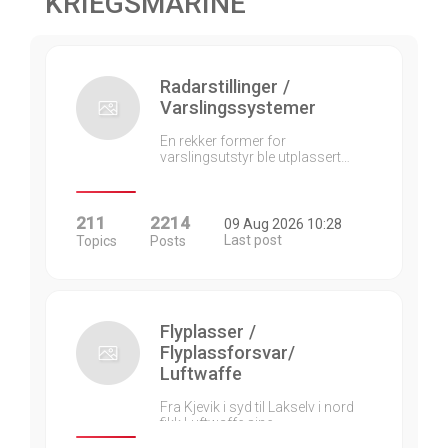
KRIEGSMARINE
Radarstillinger /
Varslingssystemer
En rekker former for
varslingsutstyr ble utplassert…
211
2214
09 Aug 2026 10:28
Last post
Topics
Posts
Flyplasser /
Flyplassforsvar/
Luftwaffe
Fra Kjevik i syd til Lakselv i nord
fikk Luftwaffe sine…