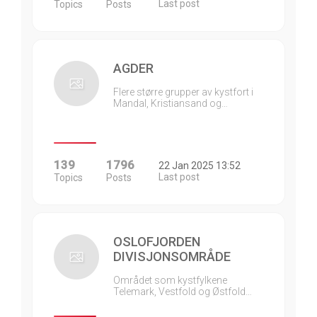
Last post
Topics
Posts
AGDER
Flere større grupper av kystfort i
Mandal, Kristiansand og…
139
1796
22 Jan 2025 13:52
Last post
Topics
Posts
OSLOFJORDEN
DIVISJONSOMRÅDE
Området som kystfylkene
Telemark, Vestfold og Østfold…