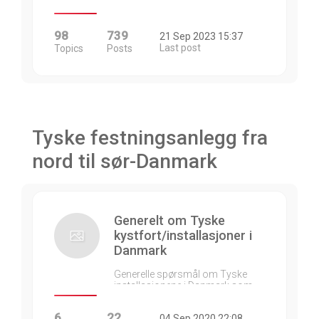
98
739
21 Sep 2023 15:37
Last post
Topics
Posts
Tyske festningsanlegg fra
nord til sør-Danmark
Generelt om Tyske
kystfort/installasjoner i
Danmark
Generelle spørsmål om Tyske
installasjonene i Danmark som…
6
22
04 Sep 2020 22:08