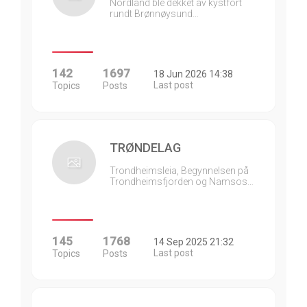
Nordland ble dekket av kystfort
rundt Brønnøysund…
142
1697
18 Jun 2026 14:38
Last post
Topics
Posts
TRØNDELAG
Trondheimsleia, Begynnelsen på
Trondheimsfjorden og Namsos…
145
1768
14 Sep 2025 21:32
Last post
Topics
Posts