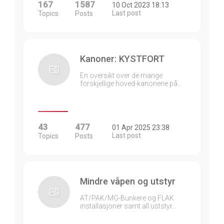
167
1587
10 Oct 2023 18:13
Last post
Topics
Posts
Kanoner: KYSTFORT
En oversikt over de mange
forskjellige hoved-kanonene på…
43
477
01 Apr 2025 23:38
Last post
Topics
Posts
Mindre våpen og utstyr
AT/PAK/MG-Bunkere og FLAK
installasjoner samt all uststyr…