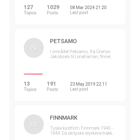
127
1029
08 Mar 2024 21:20
Last post
Topics
Posts
PETSAMO
I området Petsamo, fra Grense
Jakobselv til Liinahamari, finner…
13
191
23 May 2019 22:11
Last post
Topics
Posts
FINNMARK
Tyske kystfort i Finnmark 1940 -
1944. Da de tyske styrkene trakk…