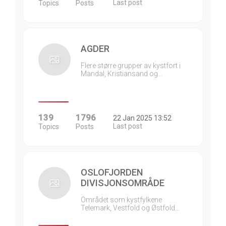
Last post
Topics
Posts
AGDER
Flere større grupper av kystfort i
Mandal, Kristiansand og…
139
1796
22 Jan 2025 13:52
Last post
Topics
Posts
OSLOFJORDEN
DIVISJONSOMRÅDE
Området som kystfylkene
Telemark, Vestfold og Østfold…