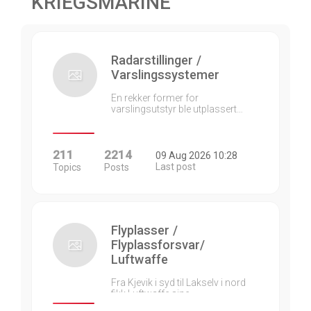
KRIEGSMARINE
Radarstillinger /
Varslingssystemer
En rekker former for
varslingsutstyr ble utplassert…
211
2214
09 Aug 2026 10:28
Last post
Topics
Posts
Flyplasser /
Flyplassforsvar/
Luftwaffe
Fra Kjevik i syd til Lakselv i nord
fikk Luftwaffe sine…