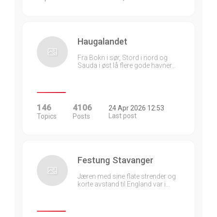
Haugalandet
Fra Bokn i sør, Stord i nord og
Sauda i øst lå flere gode havner…
146
4106
24 Apr 2026 12:53
Last post
Topics
Posts
Festung Stavanger
Jæren med sine flate strender og
korte avstand til England var i…