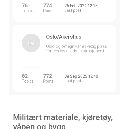
76
774
26 Feb 2024 12:13
Last post
Topics
Posts
Oslo/Akershus
Oslo og omegn var en viktig plass
for den tyske administrasjonen i…
82
772
08 Sep 2025 12:40
Last post
Topics
Posts
Militært materiale, kjøretøy,
våpen og bygg