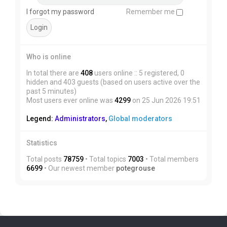
I forgot my password
Remember me
Who is online
In total there are
408
users online :: 5 registered, 0
hidden and 403 guests (based on users active over the
past 5 minutes)
Most users ever online was
4299
on 25 Jun 2026 19:51
Legend:
Administrators
,
Global moderators
Statistics
Total posts
78759
• Total topics
7003
• Total members
6699
• Our newest member
potegrouse