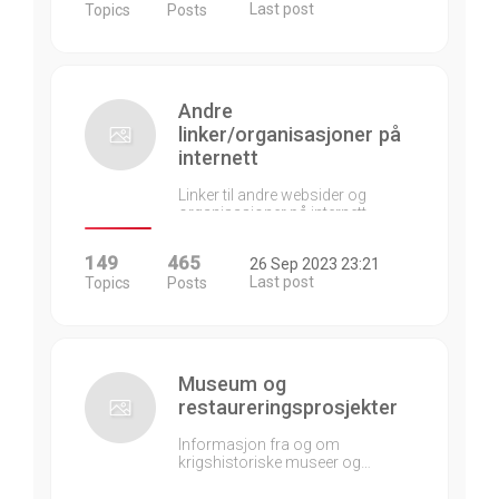
Last post
Topics
Posts
Andre
linker/organisasjoner på
internett
Linker til andre websider og
organisasjoner på internett…
149
465
26 Sep 2023 23:21
Last post
Topics
Posts
Museum og
restaureringsprosjekter
Informasjon fra og om
krigshistoriske museer og…