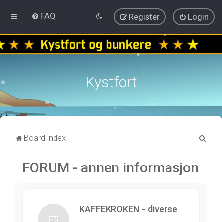
FAQ
Register
Login
Kystfort
S
Board index
e
FORUM - annen informasjon
a
r
c
h
KAFFEKROKEN - diverse