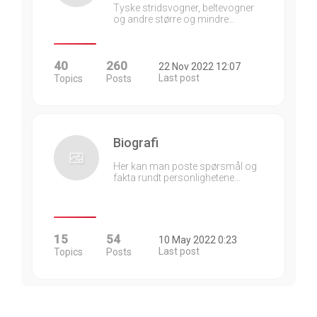
Tyske stridsvogner, beltevogner
og andre større og mindre…
40
260
22 Nov 2022 12:07
Last post
Topics
Posts
Biografi
Her kan man poste spørsmål og
fakta rundt personlighetene…
15
54
10 May 2022 0:23
Last post
Topics
Posts