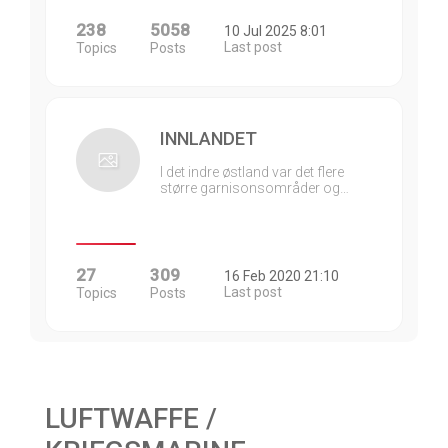
238
5058
10 Jul 2025 8:01
Last post
Topics
Posts
INNLANDET
I det indre østland var det flere
større garnisonsområder og…
27
309
16 Feb 2020 21:10
Last post
Topics
Posts
LUFTWAFFE /