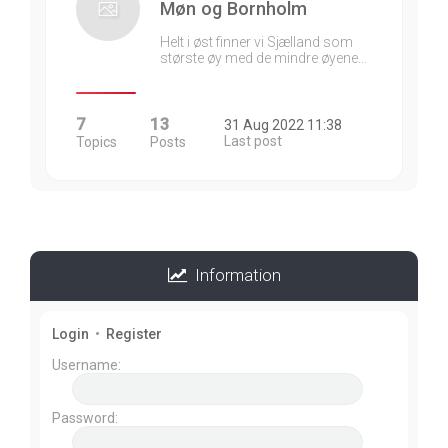
Møn og Bornholm
Helt i øst finner vi Sjælland som
største øy med de mindre øyene…
7
13
31 Aug 2022 11:38
Last post
Topics
Posts
Information
Login
•
Register
Username:
Password: