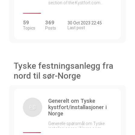
section of the Kystfort.com…
59
369
30 Oct 2023 22:45
Last post
Topics
Posts
Tyske festningsanlegg fra
nord til sør-Norge
Generelt om Tyske
kystfort/installasjoner i
Norge
Generelle spørsmål om Tyske
installasjonene i Norge som…