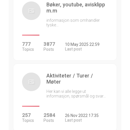
Bøker, youtube, avisklipp
m.m
informasjon som omhandler
tyske…
777
3877
10 May 2025 22:59
Last post
Topics
Posts
Aktiviteter / Turer /
Møter
Her kan vi alle legge ut
informasjon, spørsmål og svar…
257
2584
26 Nov 2022 17:35
Last post
Topics
Posts