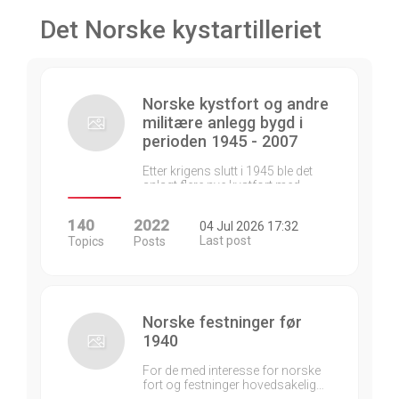
Det Norske kystartilleriet
Norske kystfort og andre
militære anlegg bygd i
perioden 1945 - 2007
Etter krigens slutt i 1945 ble det
anlagt flere nye kystfort med…
140
2022
04 Jul 2026 17:32
Last post
Topics
Posts
Norske festninger før
1940
For de med interesse for norske
fort og festninger hovedsakelig…