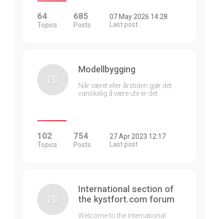
64
685
07 May 2026 14:28
Last post
Topics
Posts
Modellbygging
Når været eller årstiden gjør det
vanskelig å være ute er det…
102
754
27 Apr 2023 12:17
Last post
Topics
Posts
International section of
the kystfort.com forum
Welcome to the international