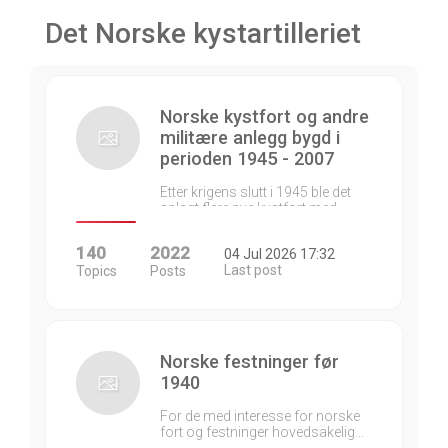
Det Norske kystartilleriet
Norske kystfort og andre
militære anlegg bygd i
perioden 1945 - 2007
Etter krigens slutt i 1945 ble det
anlagt flere nye kystfort med…
140
2022
04 Jul 2026 17:32
Last post
Topics
Posts
Norske festninger før
1940
For de med interesse for norske
fort og festninger hovedsakelig…