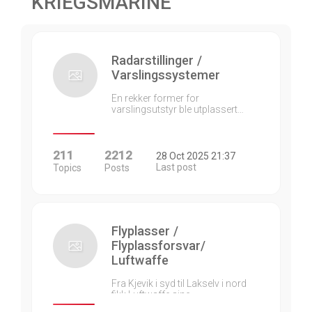
KRIEGSMARINE
Radarstillinger /
Varslingssystemer
En rekker former for
varslingsutstyr ble utplassert…
211
2212
28 Oct 2025 21:37
Last post
Topics
Posts
Flyplasser /
Flyplassforsvar/
Luftwaffe
Fra Kjevik i syd til Lakselv i nord
fikk Luftwaffe sine…