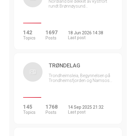
Nordland ble dekket av kystfort
rundt Brønnøysund…
142
1697
18 Jun 2026 14:38
Last post
Topics
Posts
TRØNDELAG
Trondheimsleia, Begynnelsen på
Trondheimsfjorden og Namsos…
145
1768
14 Sep 2025 21:32
Last post
Topics
Posts