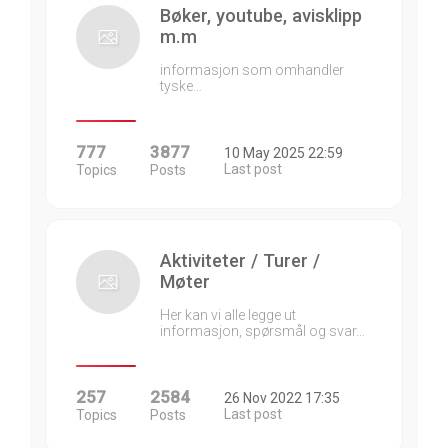
Bøker, youtube, avisklipp
m.m
informasjon som omhandler
tyske…
777
3877
10 May 2025 22:59
Last post
Topics
Posts
Aktiviteter / Turer /
Møter
Her kan vi alle legge ut
informasjon, spørsmål og svar…
257
2584
26 Nov 2022 17:35
Last post
Topics
Posts