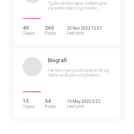
Tyske stridsvogner, beltevogner
og andre større og mindre…
40
260
22 Nov 2022 12:07
Last post
Topics
Posts
Biografi
Her kan man poste spørsmål og
fakta rundt personlighetene…
15
54
10 May 2022 0:23
Last post
Topics
Posts