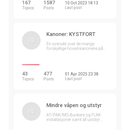
167
1587
10 Oct 2023 18:13
Last post
Topics
Posts
Kanoner: KYSTFORT
En oversikt over de mange
forskjellige hoved-kanonene på…
43
477
01 Apr 2025 23:38
Last post
Topics
Posts
Mindre våpen og utstyr
AT/PAK/MG-Bunkere og FLAK
installasjoner samt all uststyr…