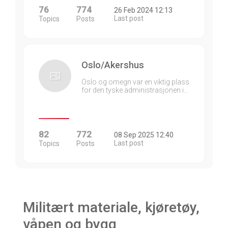
76
774
26 Feb 2024 12:13
Last post
Topics
Posts
Oslo/Akershus
Oslo og omegn var en viktig plass
for den tyske administrasjonen i…
82
772
08 Sep 2025 12:40
Last post
Topics
Posts
Militært materiale, kjøretøy,
våpen og bygg