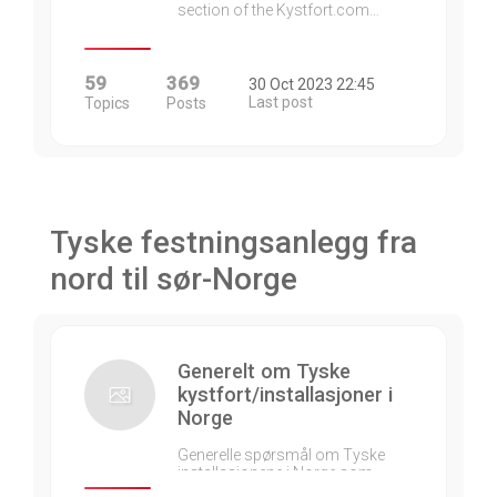
section of the Kystfort.com…
59
369
30 Oct 2023 22:45
Last post
Topics
Posts
Tyske festningsanlegg fra
nord til sør-Norge
Generelt om Tyske
kystfort/installasjoner i
Norge
Generelle spørsmål om Tyske
installasjonene i Norge som…