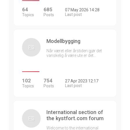
64
685
07 May 2026 14:28
Last post
Topics
Posts
Modellbygging
Når været eller årstiden gjør det
vanskelig å være ute er det…
102
754
27 Apr 2023 12:17
Last post
Topics
Posts
International section of
the kystfort.com forum
Welcome to the international