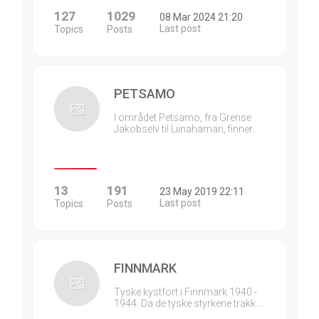
127
1029
08 Mar 2024 21:20
Last post
Topics
Posts
PETSAMO
I området Petsamo, fra Grense
Jakobselv til Liinahamari, finner…
13
191
23 May 2019 22:11
Last post
Topics
Posts
FINNMARK
Tyske kystfort i Finnmark 1940 -
1944. Da de tyske styrkene trakk…