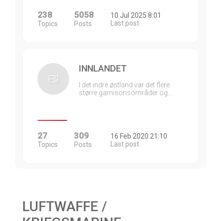
238
5058
10 Jul 2025 8:01
Last post
Topics
Posts
INNLANDET
I det indre østland var det flere
større garnisonsområder og…
27
309
16 Feb 2020 21:10
Last post
Topics
Posts
LUFTWAFFE /