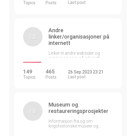
Last post
Topics
Posts
Andre
linker/organisasjoner på
internett
Linker til andre websider og
organisasjoner på internett…
149
465
26 Sep 2023 23:21
Last post
Topics
Posts
Museum og
restaureringsprosjekter
Informasjon fra og om
krigshistoriske museer og…