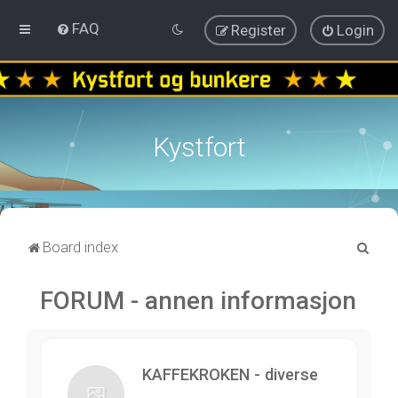
FAQ
Register
Login
Kystfort
S
Board index
e
FORUM - annen informasjon
a
r
c
h
KAFFEKROKEN - diverse