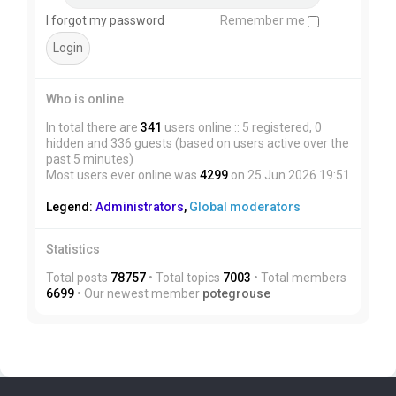
I forgot my password
Remember me
Who is online
In total there are
341
users online :: 5 registered, 0
hidden and 336 guests (based on users active over the
past 5 minutes)
Most users ever online was
4299
on 25 Jun 2026 19:51
Legend:
Administrators
,
Global moderators
Statistics
Total posts
78757
• Total topics
7003
• Total members
6699
• Our newest member
potegrouse