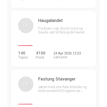
Haugalandet
Fra Bokn i sør, Stord i nord og
Sauda i øst lå flere gode havner…
146
4106
24 Apr 2026 12:53
Last post
Topics
Posts
Festung Stavanger
Jæren med sine flate strender og
korte avstand til England var i…