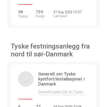
98
739
21 Sep 2023 15:37
Last post
Topics
Posts
Tyske festningsanlegg fra
nord til sør-Danmark
Generelt om Tyske
kystfort/installasjoner i
Danmark
Generelle spørsmål om Tyske
installasjonene i Danmark som…
6
22
04 Sep 2020 22:08