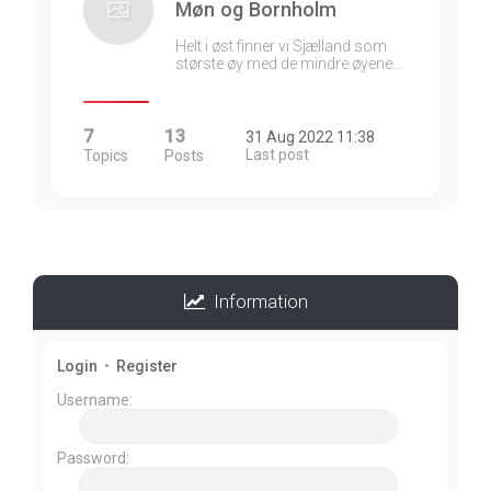
Møn og Bornholm
Helt i øst finner vi Sjælland som
største øy med de mindre øyene…
7
13
31 Aug 2022 11:38
Last post
Topics
Posts
Information
Login
•
Register
Username:
Password: