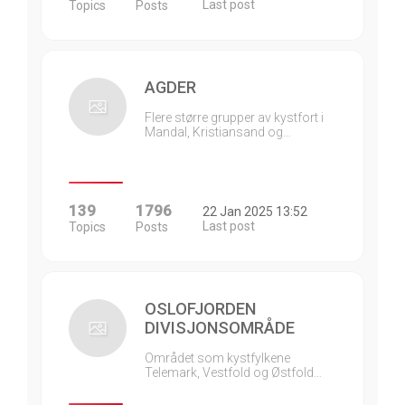
Last post
Topics
Posts
AGDER
Flere større grupper av kystfort i
Mandal, Kristiansand og…
139
1796
22 Jan 2025 13:52
Last post
Topics
Posts
OSLOFJORDEN
DIVISJONSOMRÅDE
Området som kystfylkene
Telemark, Vestfold og Østfold…