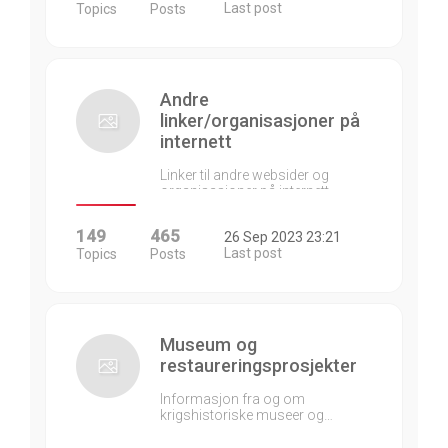
Last post
Topics
Posts
Andre
linker/organisasjoner på
internett
Linker til andre websider og
organisasjoner på internett…
149
465
26 Sep 2023 23:21
Last post
Topics
Posts
Museum og
restaureringsprosjekter
Informasjon fra og om
krigshistoriske museer og…