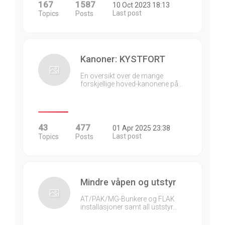
167
1587
10 Oct 2023 18:13
Last post
Topics
Posts
Kanoner: KYSTFORT
En oversikt over de mange
forskjellige hoved-kanonene på…
43
477
01 Apr 2025 23:38
Last post
Topics
Posts
Mindre våpen og utstyr
AT/PAK/MG-Bunkere og FLAK
installasjoner samt all uststyr…