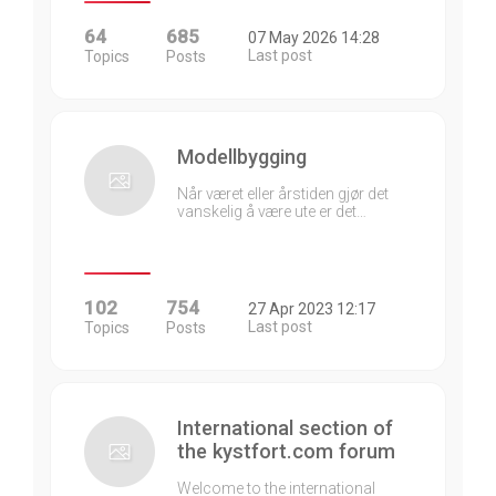
64
685
07 May 2026 14:28
Last post
Topics
Posts
Modellbygging
Når været eller årstiden gjør det
vanskelig å være ute er det…
102
754
27 Apr 2023 12:17
Last post
Topics
Posts
International section of
the kystfort.com forum
Welcome to the international