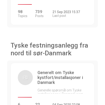
98
739
21 Sep 2023 15:37
Last post
Topics
Posts
Tyske festningsanlegg fra
nord til sør-Danmark
Generelt om Tyske
kystfort/installasjoner i
Danmark
Generelle spørsmål om Tyske
installasjonene i Danmark som…
6
22
04 Sep 2020 22:08