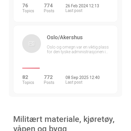
76
774
26 Feb 2024 12:13
Last post
Topics
Posts
Oslo/Akershus
Oslo og omegn var en viktig plass
for den tyske administrasjonen i…
82
772
08 Sep 2025 12:40
Last post
Topics
Posts
Militært materiale, kjøretøy,
våpen og bygg