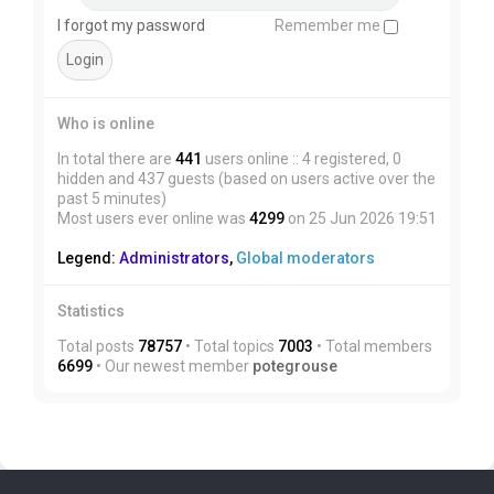
I forgot my password
Remember me
Who is online
In total there are
441
users online :: 4 registered, 0
hidden and 437 guests (based on users active over the
past 5 minutes)
Most users ever online was
4299
on 25 Jun 2026 19:51
Legend:
Administrators
,
Global moderators
Statistics
Total posts
78757
• Total topics
7003
• Total members
6699
• Our newest member
potegrouse