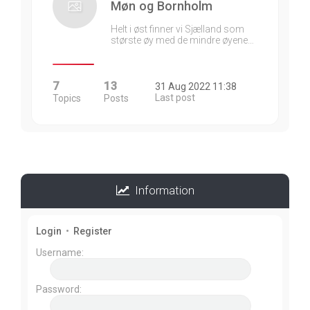
Møn og Bornholm
Helt i øst finner vi Sjælland som
største øy med de mindre øyene…
7
13
31 Aug 2022 11:38
Last post
Topics
Posts
Information
Login
•
Register
Username:
Password: