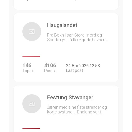
Haugalandet
Fra Bokn i sør, Stord i nord og
Sauda i øst lå flere gode havner…
146
4106
24 Apr 2026 12:53
Last post
Topics
Posts
Festung Stavanger
Jæren med sine flate strender og
korte avstand til England var i…