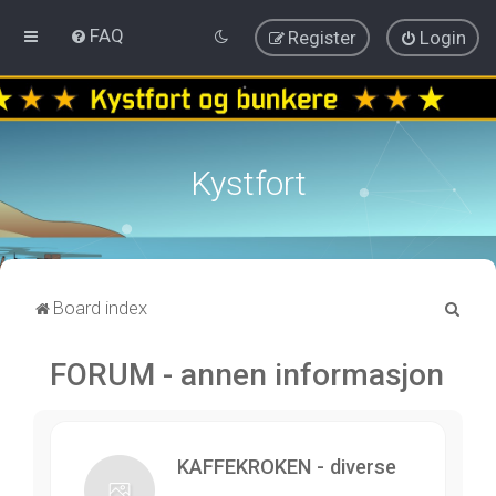
FAQ
Register
Login
Kystfort
S
Board index
e
FORUM - annen informasjon
a
r
c
h
KAFFEKROKEN - diverse