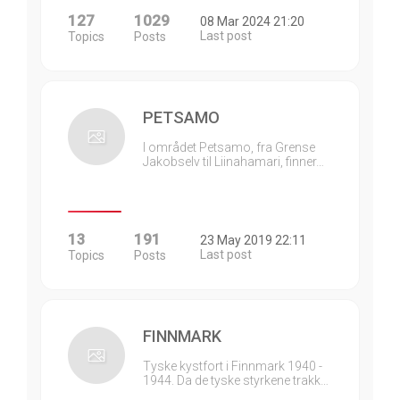
127
1029
08 Mar 2024 21:20
Last post
Topics
Posts
PETSAMO
I området Petsamo, fra Grense
Jakobselv til Liinahamari, finner…
13
191
23 May 2019 22:11
Last post
Topics
Posts
FINNMARK
Tyske kystfort i Finnmark 1940 -
1944. Da de tyske styrkene trakk…