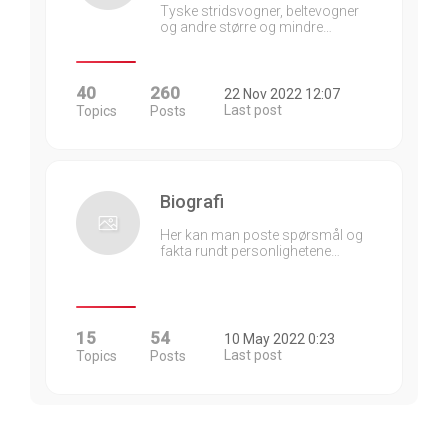
Tyske stridsvogner, beltevogner
og andre større og mindre…
40
260
22 Nov 2022 12:07
Last post
Topics
Posts
Biografi
Her kan man poste spørsmål og
fakta rundt personlighetene…
15
54
10 May 2022 0:23
Last post
Topics
Posts