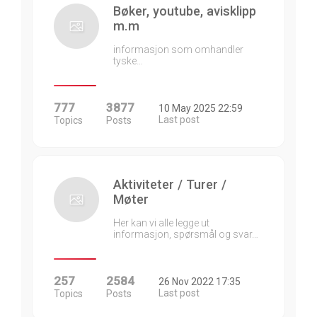
Bøker, youtube, avisklipp
m.m
informasjon som omhandler
tyske…
777
3877
10 May 2025 22:59
Last post
Topics
Posts
Aktiviteter / Turer /
Møter
Her kan vi alle legge ut
informasjon, spørsmål og svar…
257
2584
26 Nov 2022 17:35
Last post
Topics
Posts