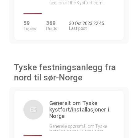
section of the Kystfort.com…
59
369
30 Oct 2023 22:45
Last post
Topics
Posts
Tyske festningsanlegg fra
nord til sør-Norge
Generelt om Tyske
kystfort/installasjoner i
Norge
Generelle spørsmål om Tyske
installasjonene i Norge som…