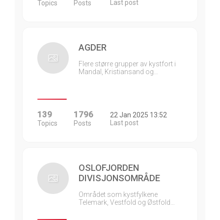
Last post
Topics
Posts
AGDER
Flere større grupper av kystfort i
Mandal, Kristiansand og…
139
1796
22 Jan 2025 13:52
Last post
Topics
Posts
OSLOFJORDEN
DIVISJONSOMRÅDE
Området som kystfylkene
Telemark, Vestfold og Østfold…