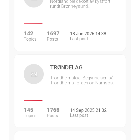
Nordland ble dekket av kystfort
rundt Brønnøysund…
142
1697
18 Jun 2026 14:38
Last post
Topics
Posts
TRØNDELAG
Trondheimsleia, Begynnelsen på
Trondheimsfjorden og Namsos…
145
1768
14 Sep 2025 21:32
Last post
Topics
Posts