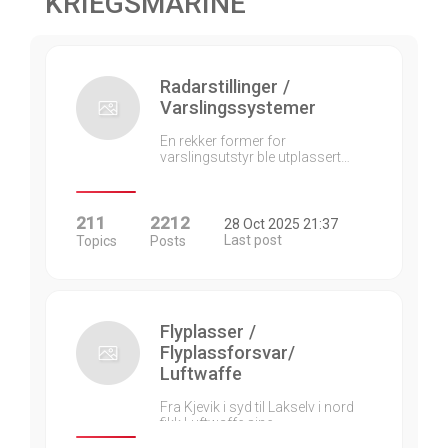
KRIEGSMARINE
Radarstillinger /
Varslingssystemer
En rekker former for
varslingsutstyr ble utplassert…
211
2212
28 Oct 2025 21:37
Last post
Topics
Posts
Flyplasser /
Flyplassforsvar/
Luftwaffe
Fra Kjevik i syd til Lakselv i nord
fikk Luftwaffe sine…