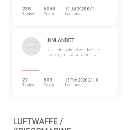
238
5058
10 Jul 2025 8:01
Last post
Topics
Posts
INNLANDET
I det indre østland var det flere
større garnisonsområder og…
27
309
16 Feb 2020 21:10
Last post
Topics
Posts
LUFTWAFFE /