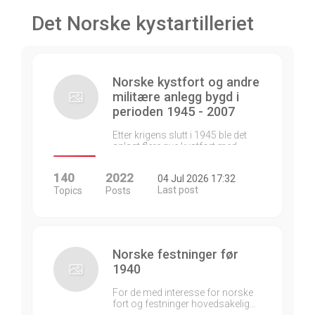
Det Norske kystartilleriet
Norske kystfort og andre
militære anlegg bygd i
perioden 1945 - 2007
Etter krigens slutt i 1945 ble det
anlagt flere nye kystfort med…
140
2022
04 Jul 2026 17:32
Last post
Topics
Posts
Norske festninger før
1940
For de med interesse for norske
fort og festninger hovedsakelig…