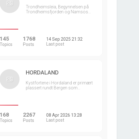
Trondheimsleia, Begynnelsen på
Trondheimsfjorden og Namsos…
145
1768
14 Sep 2025 21:32
Last post
Topics
Posts
HORDALAND
Kystfortene i Hordaland er primært
plassert rundt Bergen som…
168
2267
08 Apr 2026 13:28
Last post
Topics
Posts