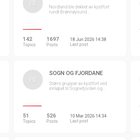
Nordland ble dekket av kystfort
rundt Brønnøysund…
142
1697
18 Jun 2026 14:38
Last post
Topics
Posts
SOGN OG FJORDANE
Større grupper av kystfort ved
innløpet til Sognefjorden og…
51
526
10 Mar 2026 14:34
Last post
Topics
Posts