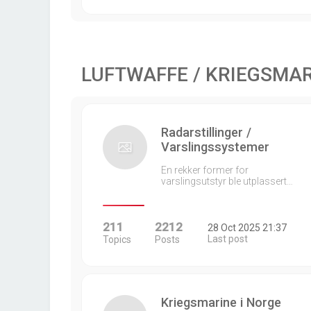
LUFTWAFFE / KRIEGSMA
Radarstillinger /
Varslingssystemer
En rekker former for
varslingsutstyr ble utplassert…
211
2212
28 Oct 2025 21:37
Last post
Topics
Posts
Kriegsmarine i Norge