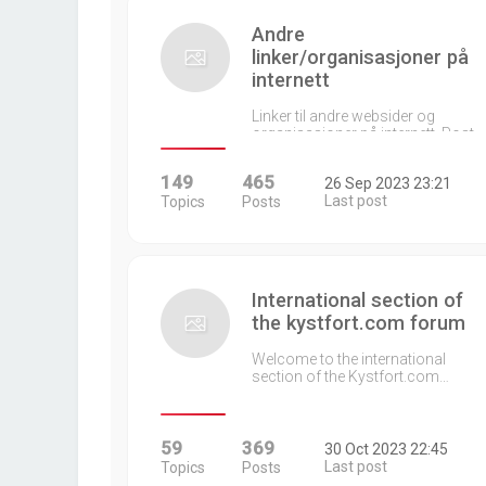
Andre
linker/organisasjoner på
internett
Linker til andre websider og
organisasjoner på internett. Post…
149
465
26 Sep 2023 23:21
Last post
Topics
Posts
International section of
the kystfort.com forum
Welcome to the international
section of the Kystfort.com…
59
369
30 Oct 2023 22:45
Last post
Topics
Posts