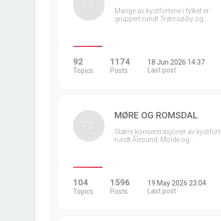
Mange av kystfortene i fylket er
gruppert rundt Trømsø by og…
92
1174
18 Jun 2026 14:37
Last post
Topics
Posts
MØRE OG ROMSDAL
Større konsentrasjoner av kystfort
rundt Ålesund, Molde og…
104
1596
19 May 2026 23:04
Last post
Topics
Posts