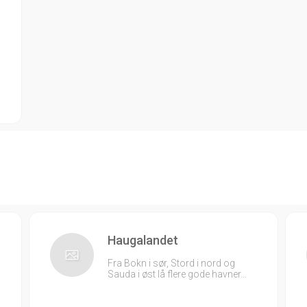
Haugalandet
Fra Bokn i sør, Stord i nord og
Sauda i øst lå flere gode havner…