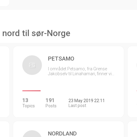
 nord til sør-Norge
PETSAMO
I området Petsamo, fra Grense
Jakobselv til Liinahamari, finner vi…
13
191
23 May 2019 22:11
Last post
Topics
Posts
NORDLAND