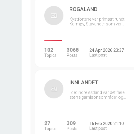
ROGALAND
Kystfortene var primært rundt
Karmøy, Stavanger som var…
102
3068
24 Apr 2026 23:37
Last post
Topics
Posts
INNLANDET
I det indre østland var det flere
større garnisonsområder og…
27
309
16 Feb 2020 21:10
Last post
Topics
Posts