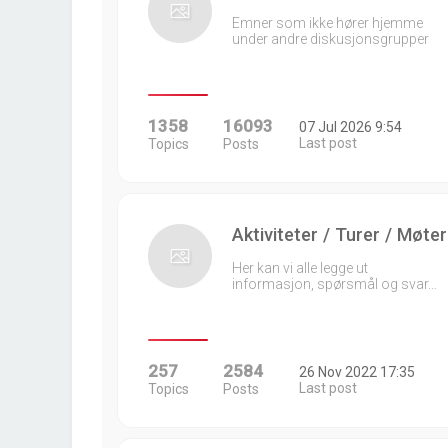
Emner som ikke hører hjemme
under andre diskusjonsgrupper
1358
16093
07 Jul 2026 9:54
Last post
Topics
Posts
Aktiviteter / Turer / Møter
Her kan vi alle legge ut
informasjon, spørsmål og svar…
257
2584
26 Nov 2022 17:35
Last post
Topics
Posts