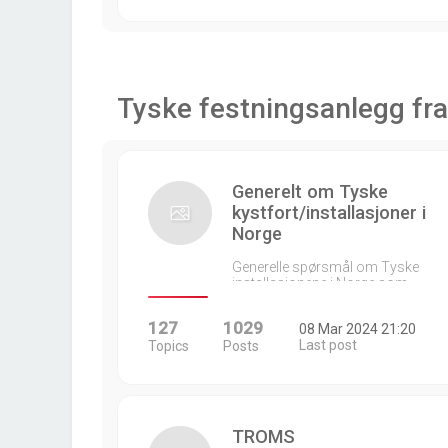
Tyske festningsanlegg fra
Generelt om Tyske
kystfort/installasjoner i
Norge
Generelle spørsmål om Tyske
installasjonene i Norge som…
127
1029
08 Mar 2024 21:20
Last post
Topics
Posts
TROMS