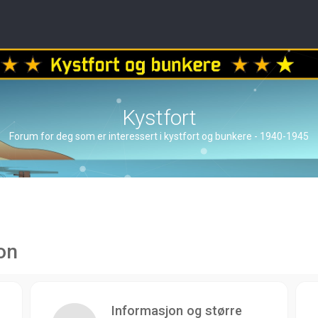
Kystfort
Forum for deg som er interessert i kystfort og bunkere - 1940-1945
on
Informasjon og større