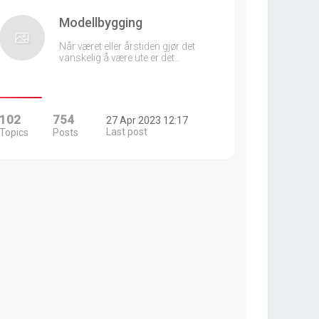
Modellbygging
Når været eller årstiden gjør det
vanskelig å være ute er det…
102
754
27 Apr 2023 12:17
Last post
Topics
Posts