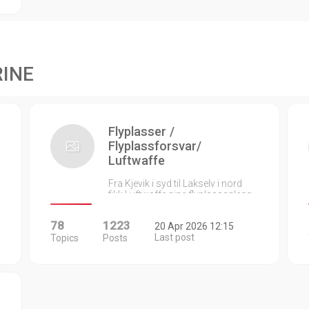
RINE
Flyplasser /
Flyplassforsvar/
Luftwaffe
Fra Kjevik i syd til Lakselv i nord
fikk Luftwaffe sine flyplassanlegg…
78
1223
20 Apr 2026 12:15
Last post
Topics
Posts