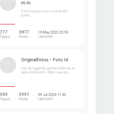
m.m
informasjon som omhandler
tyske…
777
3877
10 May 2025 22:59
Last post
Topics
Posts
Originalfotos - Foto Id
Har du liggende gamle bilder du vil
dele med andre - Eller noen du…
309
3997
09 Jul 2024 11:45
Last post
Topics
Posts