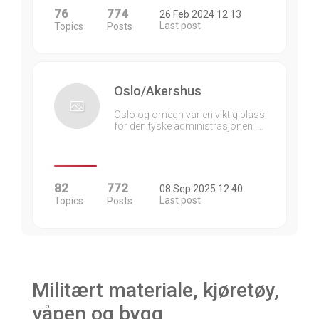
76
774
26 Feb 2024 12:13
Last post
Topics
Posts
Oslo/Akershus
Oslo og omegn var en viktig plass
for den tyske administrasjonen i…
82
772
08 Sep 2025 12:40
Last post
Topics
Posts
Militært materiale, kjøretøy,
våpen og bygg