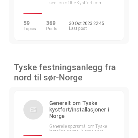
section of the Kystfort.com…
59
369
30 Oct 2023 22:45
Last post
Topics
Posts
Tyske festningsanlegg fra
nord til sør-Norge
Generelt om Tyske
kystfort/installasjoner i
Norge
Generelle spørsmål om Tyske
installasjonene i Norge som…