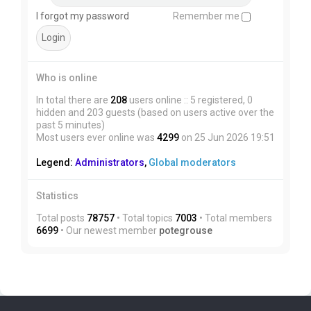
I forgot my password
Remember me
Who is online
In total there are
208
users online :: 5 registered, 0
hidden and 203 guests (based on users active over the
past 5 minutes)
Most users ever online was
4299
on 25 Jun 2026 19:51
Legend:
Administrators
,
Global moderators
Statistics
Total posts
78757
• Total topics
7003
• Total members
6699
• Our newest member
potegrouse