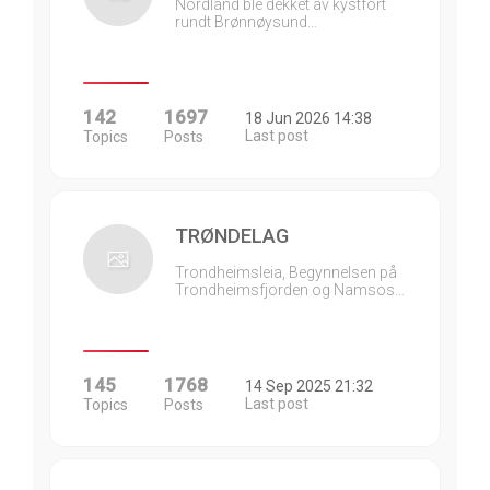
Nordland ble dekket av kystfort
rundt Brønnøysund…
142
1697
18 Jun 2026 14:38
Last post
Topics
Posts
TRØNDELAG
Trondheimsleia, Begynnelsen på
Trondheimsfjorden og Namsos…
145
1768
14 Sep 2025 21:32
Last post
Topics
Posts