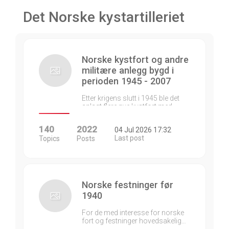
Det Norske kystartilleriet
Norske kystfort og andre
militære anlegg bygd i
perioden 1945 - 2007
Etter krigens slutt i 1945 ble det
anlagt flere nye kystfort med…
140
2022
04 Jul 2026 17:32
Last post
Topics
Posts
Norske festninger før
1940
For de med interesse for norske
fort og festninger hovedsakelig…