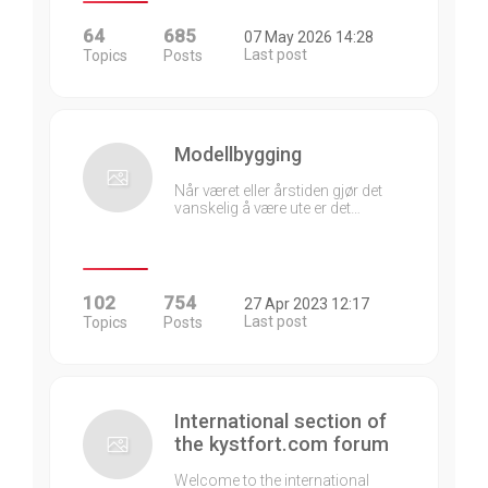
64
685
07 May 2026 14:28
Last post
Topics
Posts
Modellbygging
Når været eller årstiden gjør det
vanskelig å være ute er det…
102
754
27 Apr 2023 12:17
Last post
Topics
Posts
International section of
the kystfort.com forum
Welcome to the international