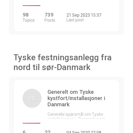
98
739
21 Sep 2023 15:37
Last post
Topics
Posts
Tyske festningsanlegg fra
nord til sør-Danmark
Generelt om Tyske
kystfort/installasjoner i
Danmark
Generelle spørsmål om Tyske
installasjonene i Danmark som…
6
22
04 Sep 2020 22:08