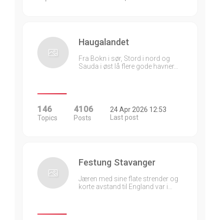
Haugalandet
Fra Bokn i sør, Stord i nord og
Sauda i øst lå flere gode havner…
146
4106
24 Apr 2026 12:53
Last post
Topics
Posts
Festung Stavanger
Jæren med sine flate strender og
korte avstand til England var i…