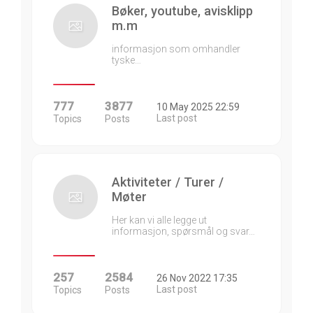
Bøker, youtube, avisklipp
m.m
informasjon som omhandler
tyske…
777
3877
10 May 2025 22:59
Last post
Topics
Posts
Aktiviteter / Turer /
Møter
Her kan vi alle legge ut
informasjon, spørsmål og svar…
257
2584
26 Nov 2022 17:35
Last post
Topics
Posts