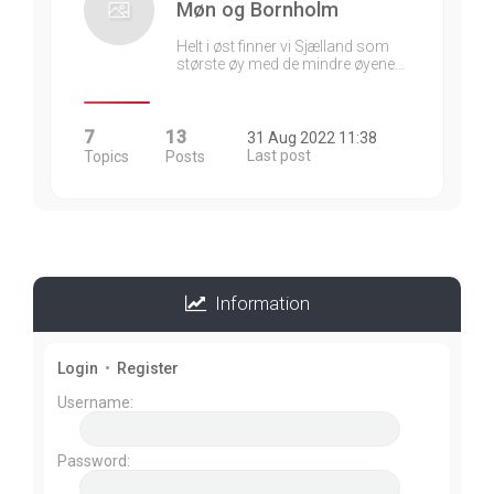
Møn og Bornholm
Helt i øst finner vi Sjælland som
største øy med de mindre øyene…
7
13
31 Aug 2022 11:38
Last post
Topics
Posts
Information
Login
•
Register
Username:
Password: