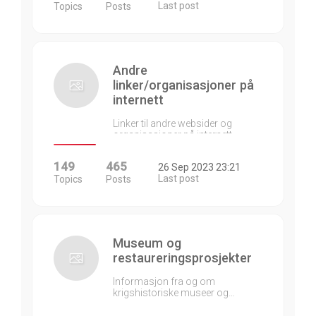
Last post
Topics
Posts
Andre
linker/organisasjoner på
internett
Linker til andre websider og
organisasjoner på internett…
149
465
26 Sep 2023 23:21
Last post
Topics
Posts
Museum og
restaureringsprosjekter
Informasjon fra og om
krigshistoriske museer og…