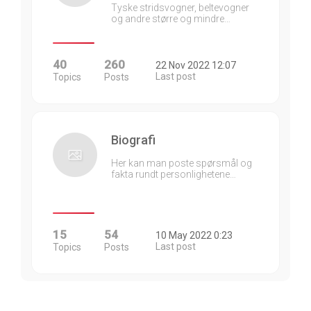
Tyske stridsvogner, beltevogner
og andre større og mindre…
40
260
22 Nov 2022 12:07
Last post
Topics
Posts
Biografi
Her kan man poste spørsmål og
fakta rundt personlighetene…
15
54
10 May 2022 0:23
Last post
Topics
Posts