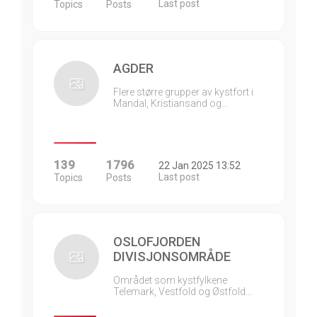
Last post
Topics
Posts
AGDER
Flere større grupper av kystfort i
Mandal, Kristiansand og…
139
1796
22 Jan 2025 13:52
Last post
Topics
Posts
OSLOFJORDEN
DIVISJONSOMRÅDE
Området som kystfylkene
Telemark, Vestfold og Østfold…