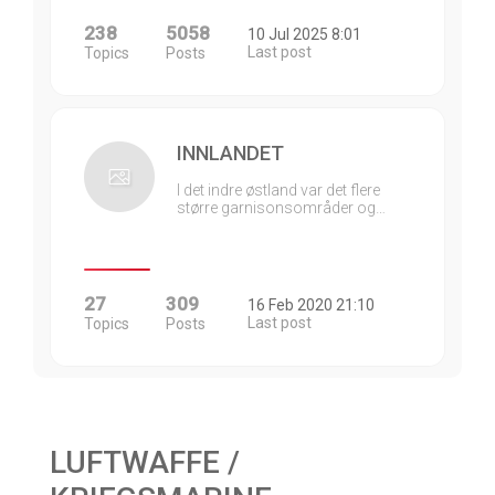
238
5058
10 Jul 2025 8:01
Last post
Topics
Posts
INNLANDET
I det indre østland var det flere
større garnisonsområder og…
27
309
16 Feb 2020 21:10
Last post
Topics
Posts
LUFTWAFFE /