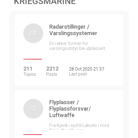
KRIEGSMARINE
Radarstillinger /
Varslingssystemer
En rekker former for
varslingsutstyr ble utplassert…
211
2212
28 Oct 2025 21:37
Last post
Topics
Posts
Flyplasser /
Flyplassforsvar/
Luftwaffe
Fra Kjevik i syd til Lakselv i nord
fikk Luftwaffe sine…