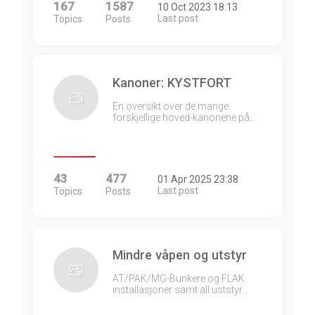
167
1587
10 Oct 2023 18:13
Last post
Topics
Posts
Kanoner: KYSTFORT
En oversikt over de mange
forskjellige hoved-kanonene på…
43
477
01 Apr 2025 23:38
Last post
Topics
Posts
Mindre våpen og utstyr
AT/PAK/MG-Bunkere og FLAK
installasjoner samt all uststyr…