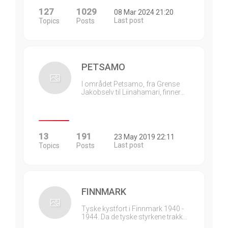
127
1029
08 Mar 2024 21:20
Last post
Topics
Posts
PETSAMO
I området Petsamo, fra Grense
Jakobselv til Liinahamari, finner…
13
191
23 May 2019 22:11
Last post
Topics
Posts
FINNMARK
Tyske kystfort i Finnmark 1940 -
1944. Da de tyske styrkene trakk…