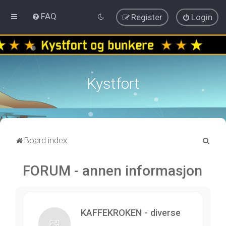
FAQ
Register
Login
Kystfort
S
Board index
e
FORUM - annen informasjon
a
r
c
h
KAFFEKROKEN - diverse