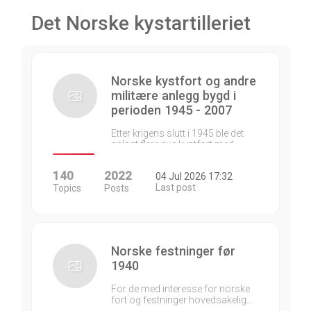
Det Norske kystartilleriet
Norske kystfort og andre
militære anlegg bygd i
perioden 1945 - 2007
Etter krigens slutt i 1945 ble det
anlagt flere nye kystfort med…
140
2022
04 Jul 2026 17:32
Last post
Topics
Posts
Norske festninger før
1940
For de med interesse for norske
fort og festninger hovedsakelig…