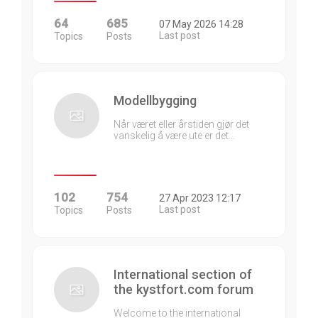
64
685
07 May 2026 14:28
Last post
Topics
Posts
Modellbygging
Når været eller årstiden gjør det
vanskelig å være ute er det…
102
754
27 Apr 2023 12:17
Last post
Topics
Posts
International section of
the kystfort.com forum
Welcome to the international