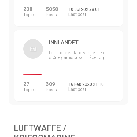
238
5058
10 Jul 2025 8:01
Last post
Topics
Posts
INNLANDET
I det indre østland var det flere
større garnisonsområder og…
27
309
16 Feb 2020 21:10
Last post
Topics
Posts
LUFTWAFFE /