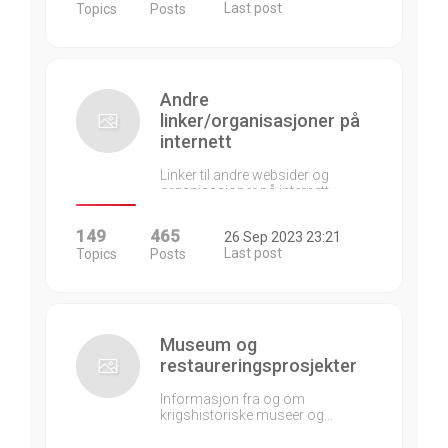
Last post
Topics
Posts
Andre
linker/organisasjoner på
internett
Linker til andre websider og
organisasjoner på internett…
149
465
26 Sep 2023 23:21
Last post
Topics
Posts
Museum og
restaureringsprosjekter
Informasjon fra og om
krigshistoriske museer og…