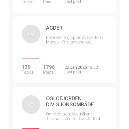
Last post
Topics
Posts
AGDER
Flere større grupper av kystfort i
Mandal, Kristiansand og…
139
1796
22 Jan 2025 13:52
Last post
Topics
Posts
OSLOFJORDEN
DIVISJONSOMRÅDE
Området som kystfylkene
Telemark, Vestfold og Østfold…