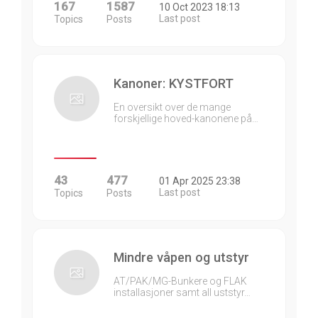
167
1587
10 Oct 2023 18:13
Last post
Topics
Posts
Kanoner: KYSTFORT
En oversikt over de mange
forskjellige hoved-kanonene på…
43
477
01 Apr 2025 23:38
Last post
Topics
Posts
Mindre våpen og utstyr
AT/PAK/MG-Bunkere og FLAK
installasjoner samt all uststyr…