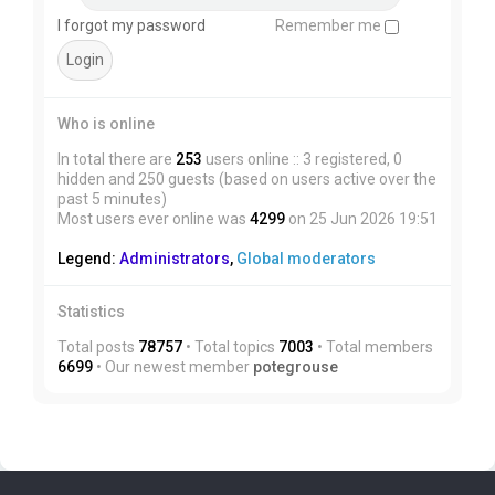
I forgot my password
Remember me
Who is online
In total there are
253
users online :: 3 registered, 0
hidden and 250 guests (based on users active over the
past 5 minutes)
Most users ever online was
4299
on 25 Jun 2026 19:51
Legend:
Administrators
,
Global moderators
Statistics
Total posts
78757
• Total topics
7003
• Total members
6699
• Our newest member
potegrouse