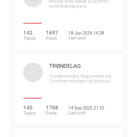
Nordland ble dekket av kystfort
rundt Brønnøysund…
142
1697
18 Jun 2026 14:38
Last post
Topics
Posts
TRØNDELAG
Trondheimsleia, Begynnelsen på
Trondheimsfjorden og Namsos…
145
1768
14 Sep 2025 21:32
Last post
Topics
Posts