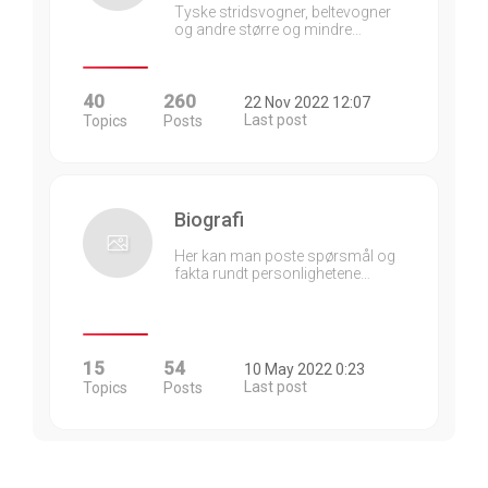
Tyske stridsvogner, beltevogner
og andre større og mindre…
40
260
22 Nov 2022 12:07
Last post
Topics
Posts
Biografi
Her kan man poste spørsmål og
fakta rundt personlighetene…
15
54
10 May 2022 0:23
Last post
Topics
Posts