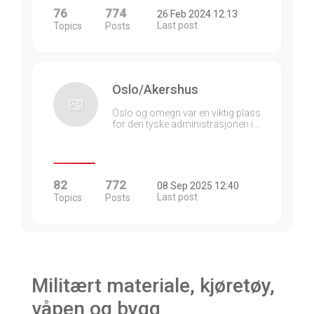
76
774
26 Feb 2024 12:13
Last post
Topics
Posts
Oslo/Akershus
Oslo og omegn var en viktig plass
for den tyske administrasjonen i…
82
772
08 Sep 2025 12:40
Last post
Topics
Posts
Militært materiale, kjøretøy,
våpen og bygg