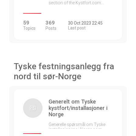
section of the Kystfort.com…
59
369
30 Oct 2023 22:45
Last post
Topics
Posts
Tyske festningsanlegg fra
nord til sør-Norge
Generelt om Tyske
kystfort/installasjoner i
Norge
Generelle spørsmål om Tyske
installasjonene i Norge som…