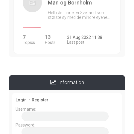
Møn og Bornholm
Helt i øst finner vi Sjælland som
største øy med de mindre øyene…
7
13
31 Aug 2022 11:38
Last post
Topics
Posts
Information
Login
•
Register
Username:
Password: