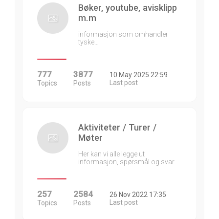
Bøker, youtube, avisklipp
m.m
informasjon som omhandler
tyske…
777
3877
10 May 2025 22:59
Last post
Topics
Posts
Aktiviteter / Turer /
Møter
Her kan vi alle legge ut
informasjon, spørsmål og svar…
257
2584
26 Nov 2022 17:35
Last post
Topics
Posts