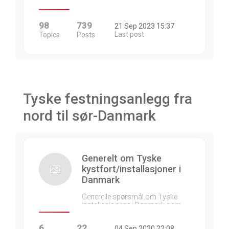
98
739
21 Sep 2023 15:37
Last post
Topics
Posts
Tyske festningsanlegg fra
nord til sør-Danmark
Generelt om Tyske
kystfort/installasjoner i
Danmark
Generelle spørsmål om Tyske
installasjonene i Danmark som…
6
22
04 Sep 2020 22:08