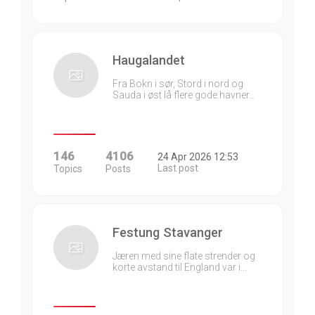
Haugalandet
Fra Bokn i sør, Stord i nord og
Sauda i øst lå flere gode havner…
146
4106
24 Apr 2026 12:53
Last post
Topics
Posts
Festung Stavanger
Jæren med sine flate strender og
korte avstand til England var i…