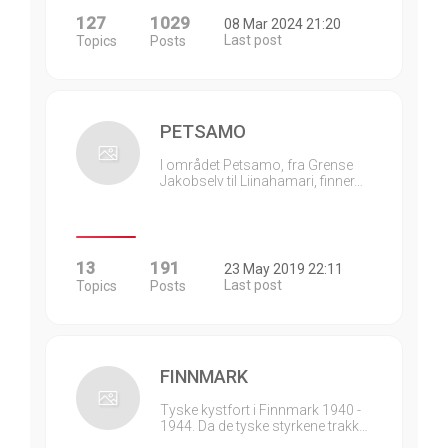
127
1029
08 Mar 2024 21:20
Last post
Topics
Posts
PETSAMO
I området Petsamo, fra Grense
Jakobselv til Liinahamari, finner…
13
191
23 May 2019 22:11
Last post
Topics
Posts
FINNMARK
Tyske kystfort i Finnmark 1940 -
1944. Da de tyske styrkene trakk…