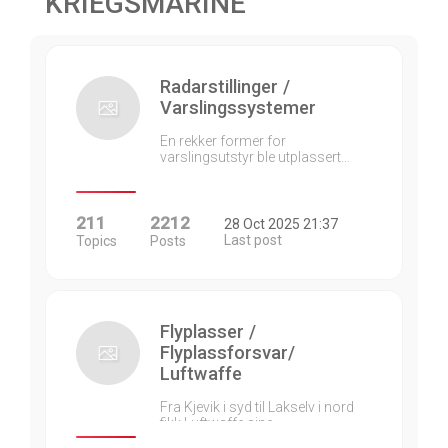
KRIEGSMARINE
Radarstillinger /
Varslingssystemer
En rekker former for
varslingsutstyr ble utplassert…
211
2212
28 Oct 2025 21:37
Last post
Topics
Posts
Flyplasser /
Flyplassforsvar/
Luftwaffe
Fra Kjevik i syd til Lakselv i nord
fikk Luftwaffe sine…