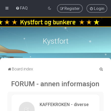
FAQ
Register
Login
Kystfort
S
Board index
e
FORUM - annen informasjon
a
r
c
h
KAFFEKROKEN - diverse