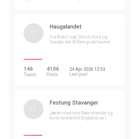
Haugalandet
Fra Bokn i sør, Stord i nord og
Sauda i øst lå flere gode havner…
146
4106
24 Apr 2026 12:53
Last post
Topics
Posts
Festung Stavanger
Jæren med sine flate strender og
korte avstand til England var i…