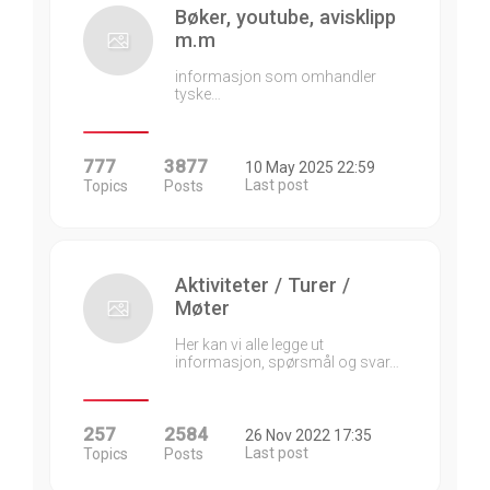
Bøker, youtube, avisklipp
m.m
informasjon som omhandler
tyske…
777
3877
10 May 2025 22:59
Last post
Topics
Posts
Aktiviteter / Turer /
Møter
Her kan vi alle legge ut
informasjon, spørsmål og svar…
257
2584
26 Nov 2022 17:35
Last post
Topics
Posts