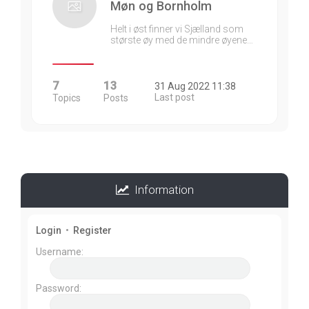
Møn og Bornholm
Helt i øst finner vi Sjælland som
største øy med de mindre øyene…
7
13
31 Aug 2022 11:38
Last post
Topics
Posts
Information
Login
•
Register
Username:
Password: