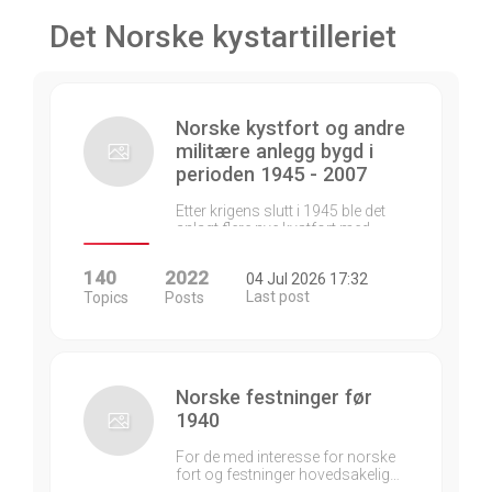
Det Norske kystartilleriet
Norske kystfort og andre
militære anlegg bygd i
perioden 1945 - 2007
Etter krigens slutt i 1945 ble det
anlagt flere nye kystfort med…
140
2022
04 Jul 2026 17:32
Last post
Topics
Posts
Norske festninger før
1940
For de med interesse for norske
fort og festninger hovedsakelig…