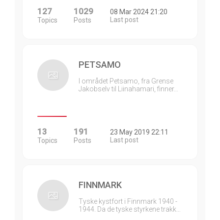
127
1029
08 Mar 2024 21:20
Last post
Topics
Posts
PETSAMO
I området Petsamo, fra Grense
Jakobselv til Liinahamari, finner…
13
191
23 May 2019 22:11
Last post
Topics
Posts
FINNMARK
Tyske kystfort i Finnmark 1940 -
1944. Da de tyske styrkene trakk…