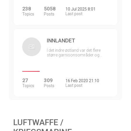
238
5058
10 Jul 2025 8:01
Last post
Topics
Posts
INNLANDET
I det indre østland var det flere
større garnisonsområder og…
27
309
16 Feb 2020 21:10
Last post
Topics
Posts
LUFTWAFFE /