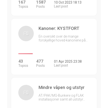
167
1587
10 Oct 2023 18:13
Last post
Topics
Posts
Kanoner: KYSTFORT
En oversikt over de mange
forskjellige hoved-kanonene på…
43
477
01 Apr 2025 23:38
Last post
Topics
Posts
Mindre våpen og utstyr
AT/PAK/MG-Bunkere og FLAK
installasjoner samt all uststyr…