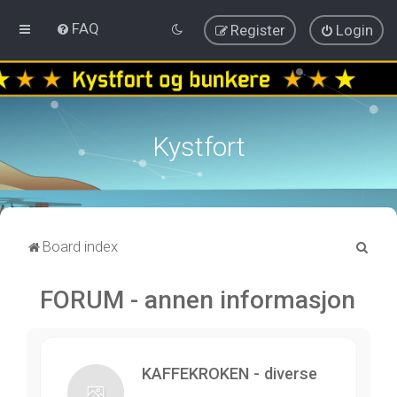
FAQ
Register
Login
Kystfort
S
Board index
e
FORUM - annen informasjon
a
r
c
h
KAFFEKROKEN - diverse