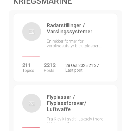
KRIEGSMARINE
Radarstillinger /
Varslingssystemer
En rekker former for
varslingsutstyr ble utplassert…
211
2212
28 Oct 2025 21:37
Last post
Topics
Posts
Flyplasser /
Flyplassforsvar/
Luftwaffe
Fra Kjevik i syd til Lakselv i nord
fikk Luftwaffe sine…