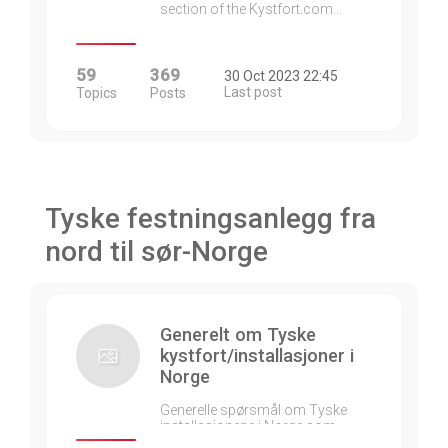
section of the Kystfort.com…
59
369
30 Oct 2023 22:45
Last post
Topics
Posts
Tyske festningsanlegg fra
nord til sør-Norge
Generelt om Tyske
kystfort/installasjoner i
Norge
Generelle spørsmål om Tyske
installasjonene i Norge som…