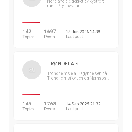
Nordland ble dekket av kystfort
rundt Brønnøysund…
142
1697
18 Jun 2026 14:38
Last post
Topics
Posts
TRØNDELAG
Trondheimsleia, Begynnelsen på
Trondheimsfjorden og Namsos…
145
1768
14 Sep 2025 21:32
Last post
Topics
Posts