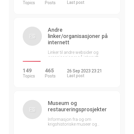
Last post
Topics
Posts
Andre
linker/organisasjoner på
internett
Linker til andre websider og
organisasjoner på internett…
149
465
26 Sep 2023 23:21
Last post
Topics
Posts
Museum og
restaureringsprosjekter
Informasjon fra og om
krigshistoriske museer og…