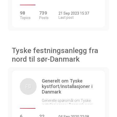
98
739
21 Sep 2023 15:37
Last post
Topics
Posts
Tyske festningsanlegg fra
nord til sør-Danmark
Generelt om Tyske
kystfort/installasjoner i
Danmark
Generelle spørsmål om Tyske
installasjonene i Danmark som…
6
22
04 Sep 2020 22:08