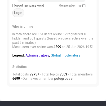
I forgot my password
Remember me
Who is online
In total there are
363
users online :: 2 registered, 0
hidden and 361 guests (based on users active over the
past 5 minutes)
Most users ever online was
4299
on 25 Jun 2026 19:51
Legend:
Administrators
,
Global moderators
Statistics
Total posts
78757
• Total topics
7003
• Total members
6699
• Our newest member
potegrouse