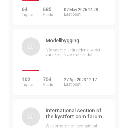
64
685
07 May 2026 14:28
Last post
Topics
Posts
Modellbygging
Når været eller årstiden gjør det
vanskelig å være ute er det…
102
754
27 Apr 2023 12:17
Last post
Topics
Posts
International section of
the kystfort.com forum
Welcome to the international