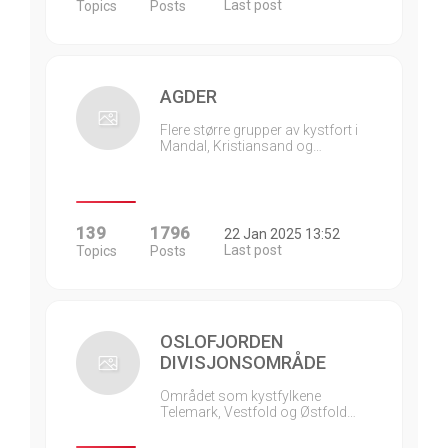
Last post
Topics
Posts
AGDER
Flere større grupper av kystfort i
Mandal, Kristiansand og…
139
1796
22 Jan 2025 13:52
Last post
Topics
Posts
OSLOFJORDEN
DIVISJONSOMRÅDE
Området som kystfylkene
Telemark, Vestfold og Østfold…