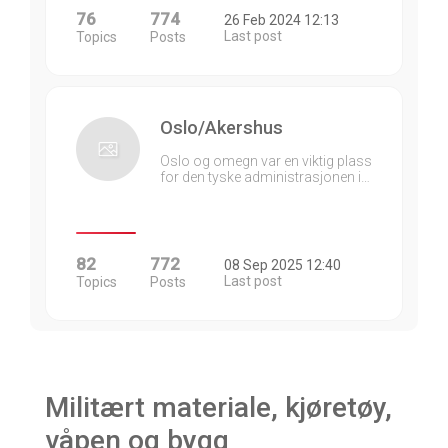
76
774
26 Feb 2024 12:13
Last post
Topics
Posts
Oslo/Akershus
Oslo og omegn var en viktig plass
for den tyske administrasjonen i…
82
772
08 Sep 2025 12:40
Last post
Topics
Posts
Militært materiale, kjøretøy,
våpen og bygg