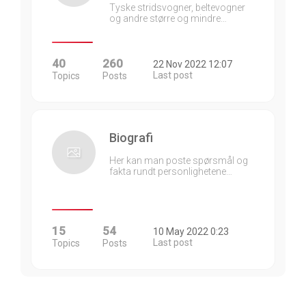
Tyske stridsvogner, beltevogner
og andre større og mindre…
40
260
22 Nov 2022 12:07
Last post
Topics
Posts
Biografi
Her kan man poste spørsmål og
fakta rundt personlighetene…
15
54
10 May 2022 0:23
Last post
Topics
Posts