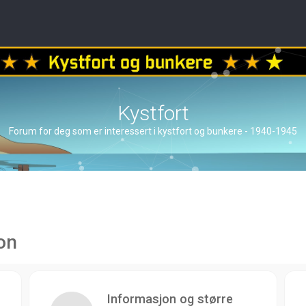
Kystfort
Forum for deg som er interessert i kystfort og bunkere - 1940-1945
on
Informasjon og større