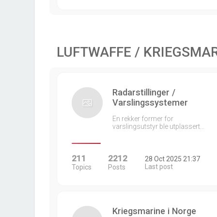
LUFTWAFFE / KRIEGSMA
Radarstillinger /
Varslingssystemer
En rekker former for
varslingsutstyr ble utplassert…
211
2212
28 Oct 2025 21:37
Last post
Topics
Posts
Kriegsmarine i Norge