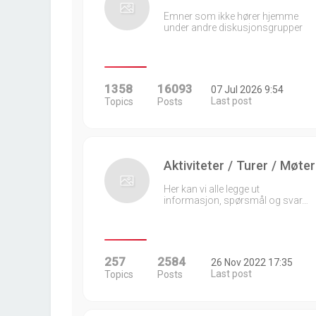
Emner som ikke hører hjemme
under andre diskusjonsgrupper
1358
16093
07 Jul 2026 9:54
Last post
Topics
Posts
Aktiviteter / Turer / Møter
Her kan vi alle legge ut
informasjon, spørsmål og svar…
257
2584
26 Nov 2022 17:35
Last post
Topics
Posts