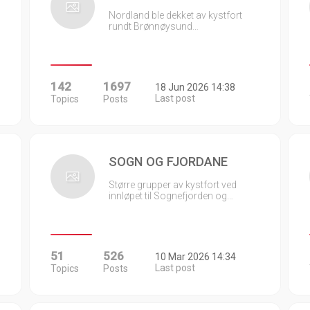
Nordland ble dekket av kystfort
rundt Brønnøysund…
142
1697
18 Jun 2026 14:38
Last post
Topics
Posts
SOGN OG FJORDANE
Større grupper av kystfort ved
innløpet til Sognefjorden og…
51
526
10 Mar 2026 14:34
Last post
Topics
Posts