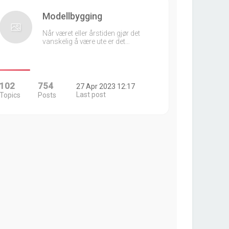
Modellbygging
Når været eller årstiden gjør det
vanskelig å være ute er det…
102
754
27 Apr 2023 12:17
Last post
Topics
Posts