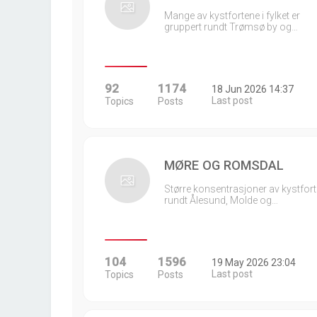
Mange av kystfortene i fylket er
gruppert rundt Trømsø by og…
92
1174
18 Jun 2026 14:37
Last post
Topics
Posts
MØRE OG ROMSDAL
Større konsentrasjoner av kystfort
rundt Ålesund, Molde og…
104
1596
19 May 2026 23:04
Last post
Topics
Posts