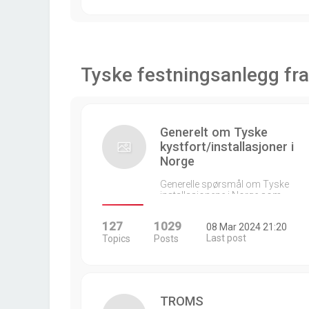
Tyske festningsanlegg fra
Generelt om Tyske
kystfort/installasjoner i
Norge
Generelle spørsmål om Tyske
installasjonene i Norge som…
127
1029
08 Mar 2024 21:20
Last post
Topics
Posts
TROMS