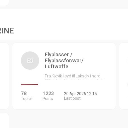
RINE
Flyplasser /
Flyplassforsvar/
Luftwaffe
Fra Kjevik i syd til Lakselv i nord
fikk Luftwaffe sine flyplassanlegg…
78
1223
20 Apr 2026 12:15
Last post
Topics
Posts