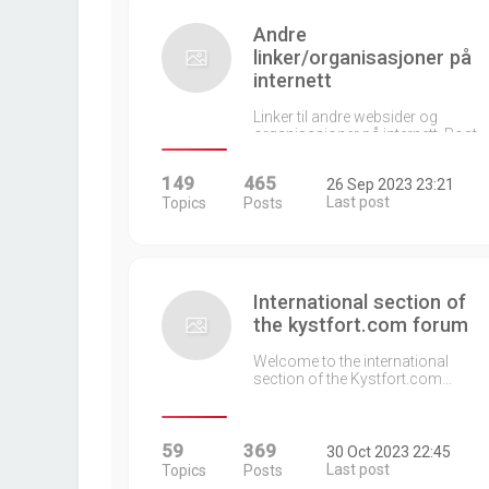
Andre
linker/organisasjoner på
internett
Linker til andre websider og
organisasjoner på internett. Post…
149
465
26 Sep 2023 23:21
Last post
Topics
Posts
International section of
the kystfort.com forum
Welcome to the international
section of the Kystfort.com…
59
369
30 Oct 2023 22:45
Last post
Topics
Posts