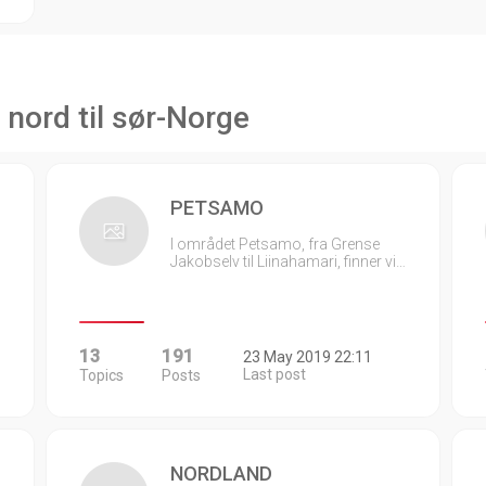
 nord til sør-Norge
PETSAMO
I området Petsamo, fra Grense
Jakobselv til Liinahamari, finner vi…
13
191
23 May 2019 22:11
Last post
Topics
Posts
NORDLAND