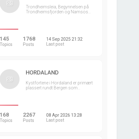
Trondheimsleia, Begynnelsen på
Trondheimsfjorden og Namsos…
145
1768
14 Sep 2025 21:32
Last post
Topics
Posts
HORDALAND
Kystfortene i Hordaland er primært
plassert rundt Bergen som…
168
2267
08 Apr 2026 13:28
Last post
Topics
Posts