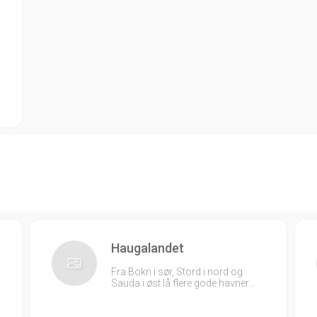
Haugalandet
Fra Bokn i sør, Stord i nord og
Sauda i øst lå flere gode havner…