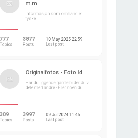
m.m
informasjon som omhandler
tyske…
777
3877
10 May 2025 22:59
Last post
Topics
Posts
Originalfotos - Foto Id
Har du liggende gamle bilder du vil
dele med andre - Eller noen du…
309
3997
09 Jul 2024 11:45
Last post
Topics
Posts