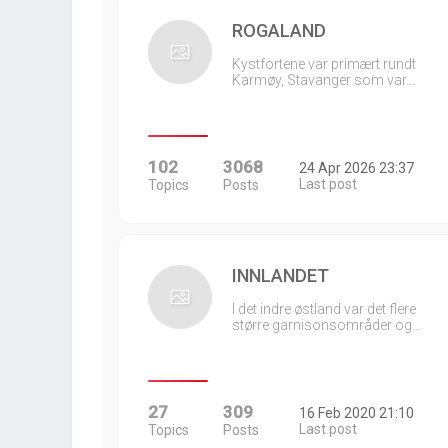
ROGALAND
Kystfortene var primært rundt
Karmøy, Stavanger som var…
102
3068
24 Apr 2026 23:37
Last post
Topics
Posts
INNLANDET
I det indre østland var det flere
større garnisonsområder og…
27
309
16 Feb 2020 21:10
Last post
Topics
Posts