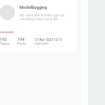
Modellbygging
Når været eller årstiden gjør det
vanskelig å være ute er det…
102
754
27 Apr 2023 12:17
Last post
Topics
Posts