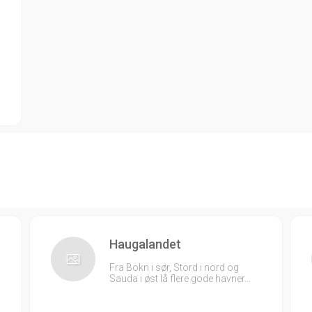
Haugalandet
Fra Bokn i sør, Stord i nord og
Sauda i øst lå flere gode havner…