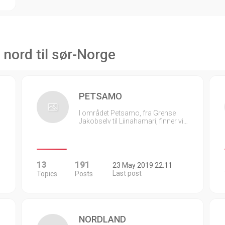
 nord til sør-Norge
PETSAMO
I området Petsamo, fra Grense
Jakobselv til Liinahamari, finner vi…
13
191
23 May 2019 22:11
Last post
Topics
Posts
NORDLAND