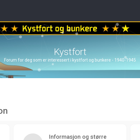
Kystfort
Forum for deg som er interessert i kystfort og bunkere - 1940-1945
on
Informasjon og større