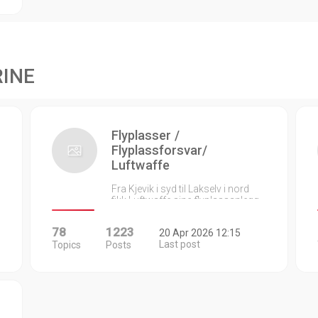
RINE
Flyplasser /
Flyplassforsvar/
Luftwaffe
Fra Kjevik i syd til Lakselv i nord
fikk Luftwaffe sine flyplassanlegg…
78
1223
20 Apr 2026 12:15
Last post
Topics
Posts