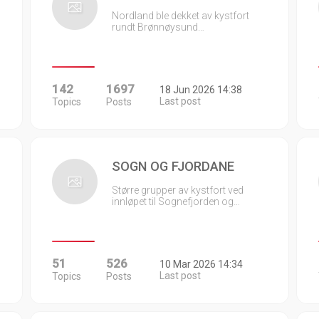
Nordland ble dekket av kystfort
rundt Brønnøysund…
142
1697
18 Jun 2026 14:38
Last post
Topics
Posts
SOGN OG FJORDANE
Større grupper av kystfort ved
innløpet til Sognefjorden og…
51
526
10 Mar 2026 14:34
Last post
Topics
Posts