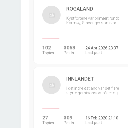
ROGALAND
Kystfortene var primært rundt
Karmøy, Stavanger som var…
102
3068
24 Apr 2026 23:37
Last post
Topics
Posts
INNLANDET
I det indre østland var det flere
større garnisonsområder og…
27
309
16 Feb 2020 21:10
Last post
Topics
Posts