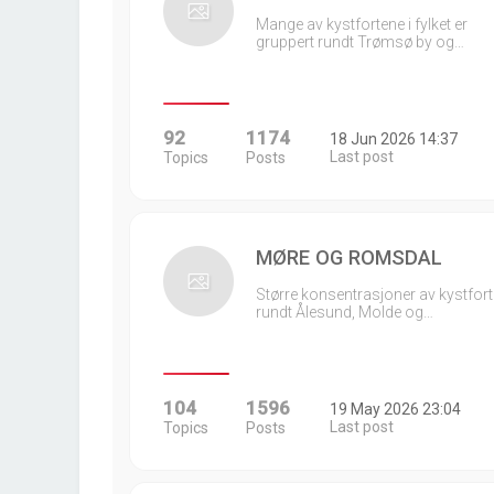
Mange av kystfortene i fylket er
gruppert rundt Trømsø by og…
92
1174
18 Jun 2026 14:37
Last post
Topics
Posts
MØRE OG ROMSDAL
Større konsentrasjoner av kystfort
rundt Ålesund, Molde og…
104
1596
19 May 2026 23:04
Last post
Topics
Posts