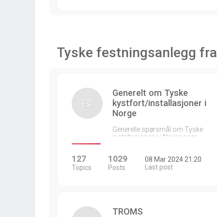
Tyske festningsanlegg fra
Generelt om Tyske
kystfort/installasjoner i
Norge
Generelle spørsmål om Tyske
installasjonene i Norge som…
127
1029
08 Mar 2024 21:20
Last post
Topics
Posts
TROMS