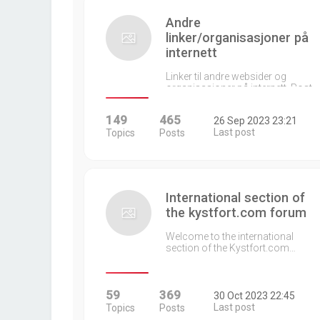
Andre
linker/organisasjoner på
internett
Linker til andre websider og
organisasjoner på internett. Post…
149
465
26 Sep 2023 23:21
Last post
Topics
Posts
International section of
the kystfort.com forum
Welcome to the international
section of the Kystfort.com…
59
369
30 Oct 2023 22:45
Last post
Topics
Posts