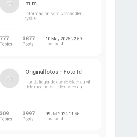
m.m
informasjon som omhandler
tyske…
777
3877
10 May 2025 22:59
Last post
Topics
Posts
Originalfotos - Foto Id
Har du liggende gamle bilder du vil
dele med andre - Eller noen du…
309
3997
09 Jul 2024 11:45
Last post
Topics
Posts