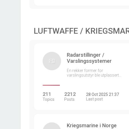
LUFTWAFFE / KRIEGSMA
Radarstillinger /
Varslingssystemer
En rekker former for
varslingsutstyr ble utplassert…
211
2212
28 Oct 2025 21:37
Last post
Topics
Posts
Kriegsmarine i Norge