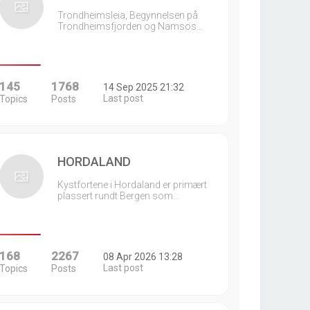
Trondheimsleia, Begynnelsen på
Trondheimsfjorden og Namsos…
145
1768
14 Sep 2025 21:32
Last post
Topics
Posts
HORDALAND
Kystfortene i Hordaland er primært
plassert rundt Bergen som…
168
2267
08 Apr 2026 13:28
Last post
Topics
Posts