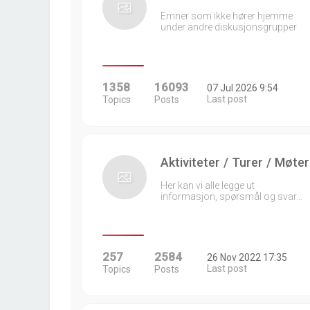
Emner som ikke hører hjemme
under andre diskusjonsgrupper
1358
16093
07 Jul 2026 9:54
Last post
Topics
Posts
Aktiviteter / Turer / Møter
Her kan vi alle legge ut
informasjon, spørsmål og svar…
257
2584
26 Nov 2022 17:35
Last post
Topics
Posts