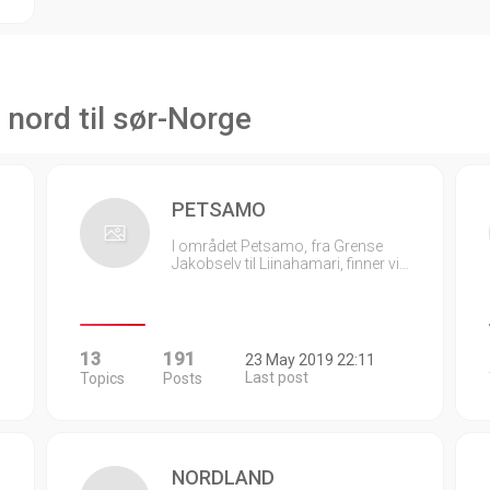
 nord til sør-Norge
PETSAMO
I området Petsamo, fra Grense
Jakobselv til Liinahamari, finner vi…
13
191
23 May 2019 22:11
Last post
Topics
Posts
NORDLAND