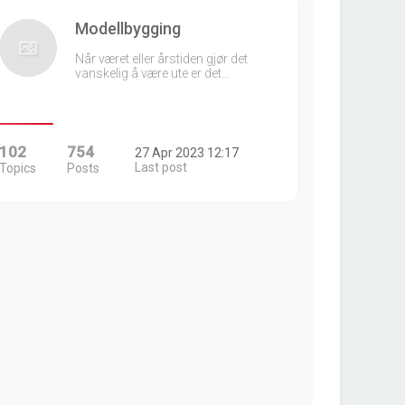
Modellbygging
Når været eller årstiden gjør det
vanskelig å være ute er det…
102
754
27 Apr 2023 12:17
Last post
Topics
Posts