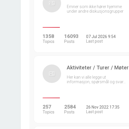
Emner som ikke hører hjemme
under andre diskusjonsgrupper
1358
16093
07 Jul 2026 9:54
Last post
Topics
Posts
Aktiviteter / Turer / Møter
Her kan vi alle legge ut
informasjon, spørsmål og svar…
257
2584
26 Nov 2022 17:35
Last post
Topics
Posts