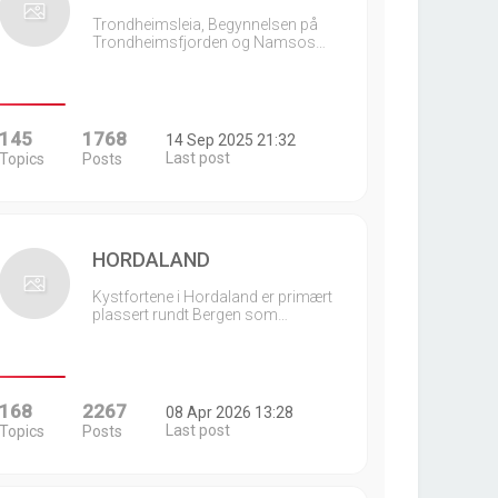
Trondheimsleia, Begynnelsen på
Trondheimsfjorden og Namsos…
145
1768
14 Sep 2025 21:32
Last post
Topics
Posts
HORDALAND
Kystfortene i Hordaland er primært
plassert rundt Bergen som…
168
2267
08 Apr 2026 13:28
Last post
Topics
Posts