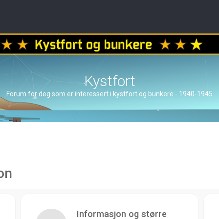
Kystfort
Forum for deg som er interessert i kystfort og bunkere - 1940-1945
on
Informasjon og større