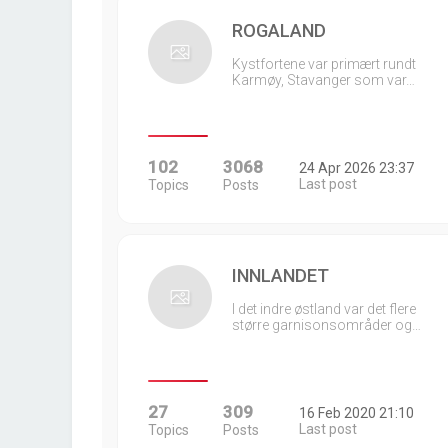
ROGALAND
Kystfortene var primært rundt
Karmøy, Stavanger som var…
102
3068
24 Apr 2026 23:37
Last post
Topics
Posts
INNLANDET
I det indre østland var det flere
større garnisonsområder og…
27
309
16 Feb 2020 21:10
Last post
Topics
Posts