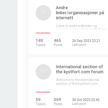
Andre
linker/organisasjoner på
internett
Linker til andre websider og
organisasjoner på internett. Post…
149
465
26 Sep 2023 23:21
Last post
Topics
Posts
International section of
the kystfort.com forum
Welcome to the international
section of the Kystfort.com…
59
369
30 Oct 2023 22:45
Last post
Topics
Posts