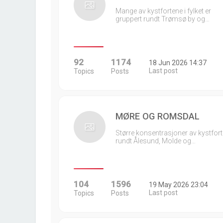
Mange av kystfortene i fylket er
gruppert rundt Trømsø by og…
92
1174
18 Jun 2026 14:37
Last post
Topics
Posts
MØRE OG ROMSDAL
Større konsentrasjoner av kystfort
rundt Ålesund, Molde og…
104
1596
19 May 2026 23:04
Last post
Topics
Posts