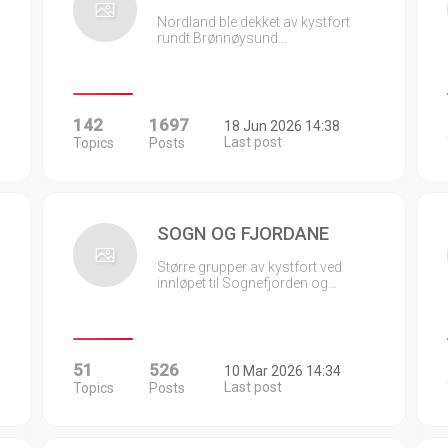
Nordland ble dekket av kystfort
rundt Brønnøysund…
142
1697
18 Jun 2026 14:38
Last post
Topics
Posts
SOGN OG FJORDANE
Større grupper av kystfort ved
innløpet til Sognefjorden og…
51
526
10 Mar 2026 14:34
Last post
Topics
Posts