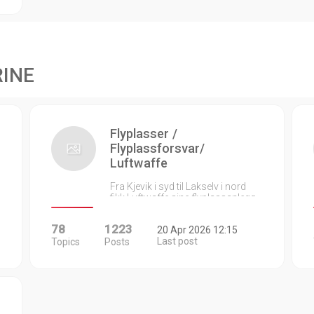
RINE
Flyplasser /
Flyplassforsvar/
Luftwaffe
Fra Kjevik i syd til Lakselv i nord
fikk Luftwaffe sine flyplassanlegg…
78
1223
20 Apr 2026 12:15
Last post
Topics
Posts