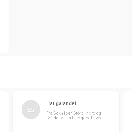
Haugalandet
Fra Bokn i sør, Stord i nord og
Sauda i øst lå flere gode havner…