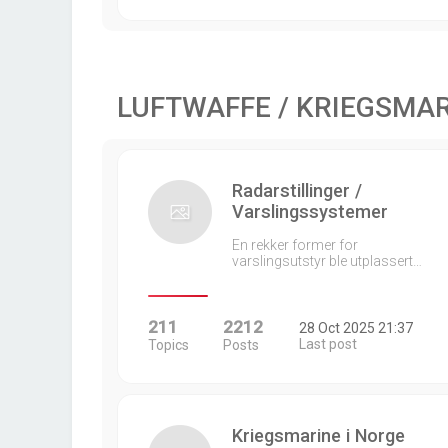
LUFTWAFFE / KRIEGSMA
Radarstillinger /
Varslingssystemer
En rekker former for
varslingsutstyr ble utplassert…
211
2212
28 Oct 2025 21:37
Last post
Topics
Posts
Kriegsmarine i Norge