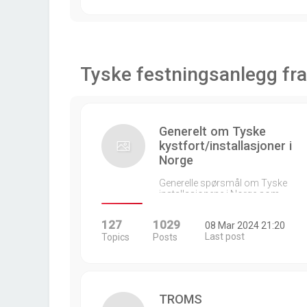
Tyske festningsanlegg fra
Generelt om Tyske
kystfort/installasjoner i
Norge
Generelle spørsmål om Tyske
installasjonene i Norge som…
127
1029
08 Mar 2024 21:20
Last post
Topics
Posts
TROMS