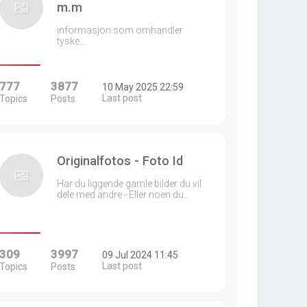
m.m
informasjon som omhandler
tyske…
777
3877
10 May 2025 22:59
Last post
Topics
Posts
Originalfotos - Foto Id
Har du liggende gamle bilder du vil
dele med andre - Eller noen du…
309
3997
09 Jul 2024 11:45
Last post
Topics
Posts