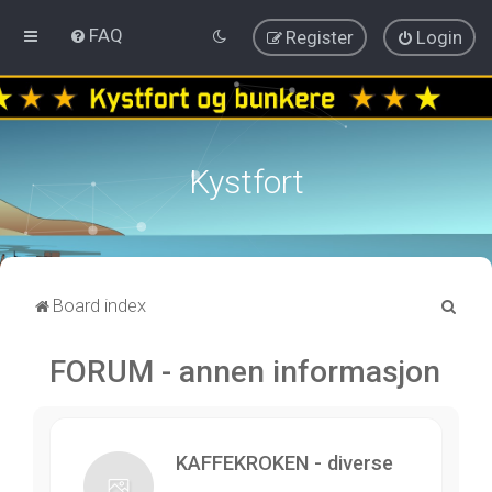
FAQ
Register
Login
Kystfort
S
Board index
e
FORUM - annen informasjon
a
r
c
h
KAFFEKROKEN - diverse