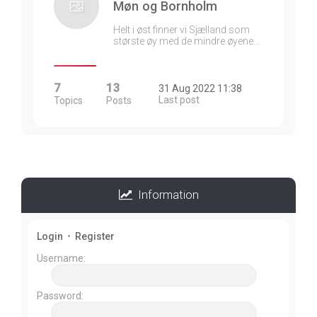
Møn og Bornholm
Helt i øst finner vi Sjælland som
største øy med de mindre øyene…
7
13
31 Aug 2022 11:38
Last post
Topics
Posts
Information
Login
•
Register
Username:
Password: