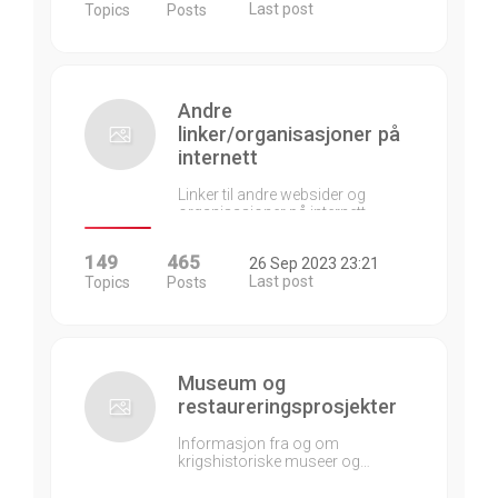
Last post
Topics
Posts
Andre
linker/organisasjoner på
internett
Linker til andre websider og
organisasjoner på internett…
149
465
26 Sep 2023 23:21
Last post
Topics
Posts
Museum og
restaureringsprosjekter
Informasjon fra og om
krigshistoriske museer og…