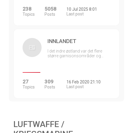
238
5058
10 Jul 2025 8:01
Last post
Topics
Posts
INNLANDET
I det indre østland var det flere
større garnisonsområder og…
27
309
16 Feb 2020 21:10
Last post
Topics
Posts
LUFTWAFFE /