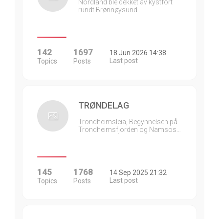
Nordland ble dekket av kystfort
rundt Brønnøysund…
142
1697
18 Jun 2026 14:38
Last post
Topics
Posts
TRØNDELAG
Trondheimsleia, Begynnelsen på
Trondheimsfjorden og Namsos…
145
1768
14 Sep 2025 21:32
Last post
Topics
Posts