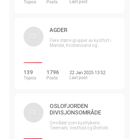
Last post
Topics
Posts
AGDER
Flere større grupper av kystfort i
Mandal, Kristiansand og…
139
1796
22 Jan 2025 13:52
Last post
Topics
Posts
OSLOFJORDEN
DIVISJONSOMRÅDE
Området som kystfylkene
Telemark, Vestfold og Østfold…