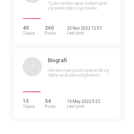
Tyske stridsvogner, beltevogner
og andre større og mindre…
40
260
22 Nov 2022 12:07
Last post
Topics
Posts
Biografi
Her kan man poste spørsmål og
fakta rundt personlighetene…
15
54
10 May 2022 0:23
Last post
Topics
Posts