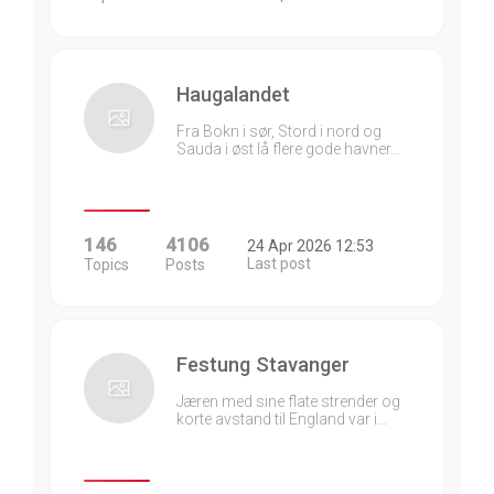
Haugalandet
Fra Bokn i sør, Stord i nord og
Sauda i øst lå flere gode havner…
146
4106
24 Apr 2026 12:53
Last post
Topics
Posts
Festung Stavanger
Jæren med sine flate strender og
korte avstand til England var i…