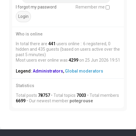
I forgot my password
Remember me
Who is online
In total there are
441
users online :: 6 registered, 0
hidden and 435 guests (based on users active over the
past 5 minutes)
Most users ever online was
4299
on 25 Jun 2026 19:51
Legend:
Administrators
,
Global moderators
Statistics
Total posts
78757
• Total topics
7003
• Total members
6699
• Our newest member
potegrouse