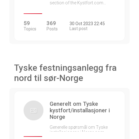
section of the Kystfort.com…
59
369
30 Oct 2023 22:45
Last post
Topics
Posts
Tyske festningsanlegg fra
nord til sør-Norge
Generelt om Tyske
kystfort/installasjoner i
Norge
Generelle spørsmål om Tyske
installasjonene i Norge som…