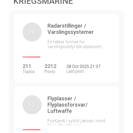
KRIEGSMARINE
Radarstillinger /
Varslingssystemer
En rekker former for
varslingsutstyr ble utplassert…
211
2212
28 Oct 2025 21:37
Last post
Topics
Posts
Flyplasser /
Flyplassforsvar/
Luftwaffe
Fra Kjevik i syd til Lakselv i nord
fikk Luftwaffe sine…