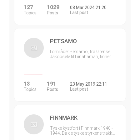
127
1029
08 Mar 2024 21:20
Last post
Topics
Posts
PETSAMO
I området Petsamo, fra Grense
Jakobselv til Liinahamari, finner…
13
191
23 May 2019 22:11
Last post
Topics
Posts
FINNMARK
Tyske kystfort i Finnmark 1940 -
1944. Da de tyske styrkene trakk…