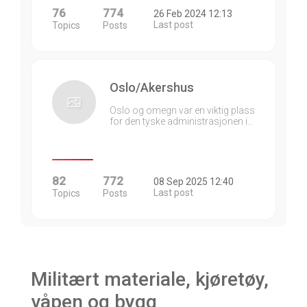
76
774
26 Feb 2024 12:13
Last post
Topics
Posts
Oslo/Akershus
Oslo og omegn var en viktig plass
for den tyske administrasjonen i…
82
772
08 Sep 2025 12:40
Last post
Topics
Posts
Militært materiale, kjøretøy,
våpen og bygg