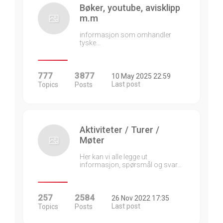
Bøker, youtube, avisklipp
m.m
informasjon som omhandler
tyske…
777
3877
10 May 2025 22:59
Last post
Topics
Posts
Aktiviteter / Turer /
Møter
Her kan vi alle legge ut
informasjon, spørsmål og svar…
257
2584
26 Nov 2022 17:35
Last post
Topics
Posts