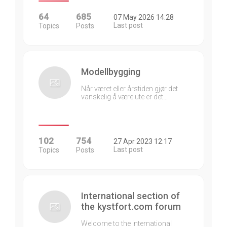
64
685
07 May 2026 14:28
Last post
Topics
Posts
Modellbygging
Når været eller årstiden gjør det
vanskelig å være ute er det…
102
754
27 Apr 2023 12:17
Last post
Topics
Posts
International section of
the kystfort.com forum
Welcome to the international