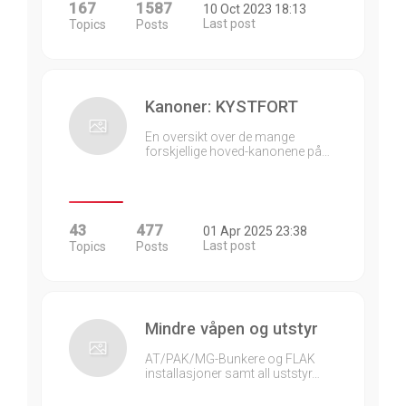
167
1587
10 Oct 2023 18:13
Last post
Topics
Posts
Kanoner: KYSTFORT
En oversikt over de mange
forskjellige hoved-kanonene på…
43
477
01 Apr 2025 23:38
Last post
Topics
Posts
Mindre våpen og utstyr
AT/PAK/MG-Bunkere og FLAK
installasjoner samt all uststyr…