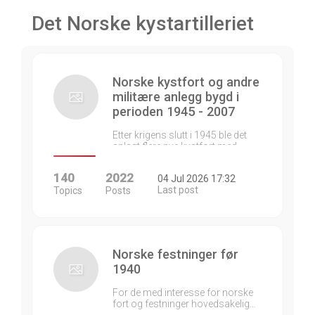
Det Norske kystartilleriet
Norske kystfort og andre
militære anlegg bygd i
perioden 1945 - 2007
Etter krigens slutt i 1945 ble det
anlagt flere nye kystfort med…
140
2022
04 Jul 2026 17:32
Last post
Topics
Posts
Norske festninger før
1940
For de med interesse for norske
fort og festninger hovedsakelig…