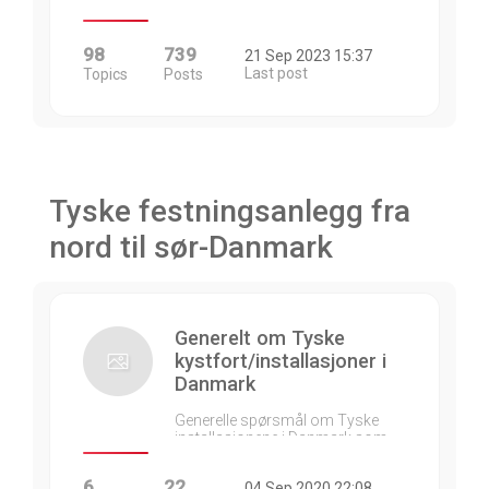
98
739
21 Sep 2023 15:37
Last post
Topics
Posts
Tyske festningsanlegg fra
nord til sør-Danmark
Generelt om Tyske
kystfort/installasjoner i
Danmark
Generelle spørsmål om Tyske
installasjonene i Danmark som…
6
22
04 Sep 2020 22:08