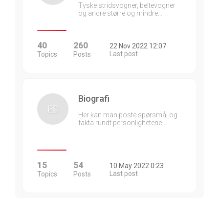
Tyske stridsvogner, beltevogner
og andre større og mindre…
40
260
22 Nov 2022 12:07
Last post
Topics
Posts
Biografi
Her kan man poste spørsmål og
fakta rundt personlighetene…
15
54
10 May 2022 0:23
Last post
Topics
Posts