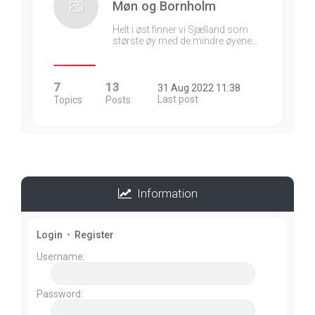
Møn og Bornholm
Helt i øst finner vi Sjælland som
største øy med de mindre øyene…
7
13
31 Aug 2022 11:38
Last post
Topics
Posts
Information
Login
•
Register
Username:
Password: