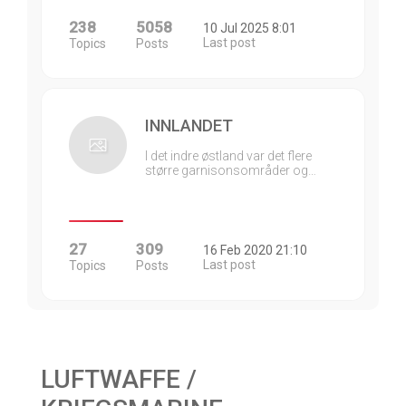
238
5058
10 Jul 2025 8:01
Last post
Topics
Posts
INNLANDET
I det indre østland var det flere
større garnisonsområder og…
27
309
16 Feb 2020 21:10
Last post
Topics
Posts
LUFTWAFFE /