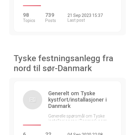
98
739
21 Sep 2023 15:37
Last post
Topics
Posts
Tyske festningsanlegg fra
nord til sør-Danmark
Generelt om Tyske
kystfort/installasjoner i
Danmark
Generelle spørsmål om Tyske
installasjonene i Danmark som…
6
22
04 Sep 2020 22:08