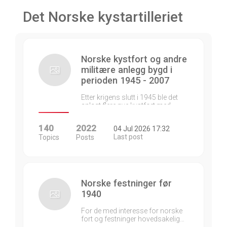
Det Norske kystartilleriet
Norske kystfort og andre
militære anlegg bygd i
perioden 1945 - 2007
Etter krigens slutt i 1945 ble det
anlagt flere nye kystfort med…
140
2022
04 Jul 2026 17:32
Last post
Topics
Posts
Norske festninger før
1940
For de med interesse for norske
fort og festninger hovedsakelig…