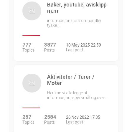
Bøker, youtube, avisklipp
m.m
informasjon som omhandler
tyske…
777
3877
10 May 2025 22:59
Last post
Topics
Posts
Aktiviteter / Turer /
Møter
Her kan vi alle legge ut
informasjon, spørsmål og svar…
257
2584
26 Nov 2022 17:35
Last post
Topics
Posts