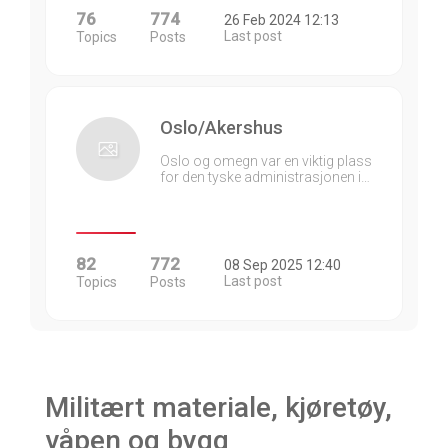
76
774
26 Feb 2024 12:13
Last post
Topics
Posts
Oslo/Akershus
Oslo og omegn var en viktig plass
for den tyske administrasjonen i…
82
772
08 Sep 2025 12:40
Last post
Topics
Posts
Militært materiale, kjøretøy,
våpen og bygg