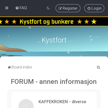
FAQ
Register
Login
Kystfort
S
Board index
e
FORUM - annen informasjon
a
r
c
h
KAFFEKROKEN - diverse