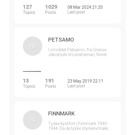
127
1029
08 Mar 2024 21:20
Last post
Topics
Posts
PETSAMO
I området Petsamo, fra Grense
Jakobselv til Liinahamari, finner…
13
191
23 May 2019 22:11
Last post
Topics
Posts
FINNMARK
Tyske kystfort i Finnmark 1940 -
1944. Da de tyske styrkene trakk…