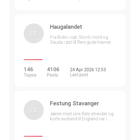
Haugalandet
Fra Bokn i sør, Stord i nord og
Sauda i øst lå flere gode havner…
146
4106
24 Apr 2026 12:53
Last post
Topics
Posts
Festung Stavanger
Jæren med sine flate strender og
korte avstand til England var i…