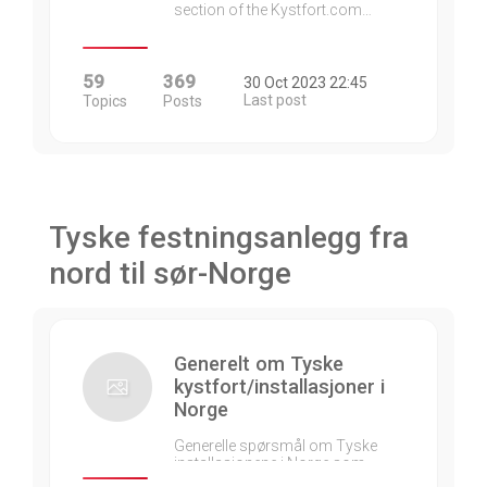
section of the Kystfort.com…
59
369
30 Oct 2023 22:45
Last post
Topics
Posts
Tyske festningsanlegg fra
nord til sør-Norge
Generelt om Tyske
kystfort/installasjoner i
Norge
Generelle spørsmål om Tyske
installasjonene i Norge som…