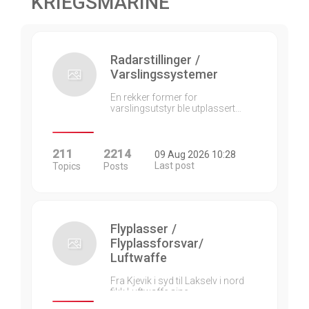
KRIEGSMARINE
Radarstillinger /
Varslingssystemer
En rekker former for
varslingsutstyr ble utplassert…
211
2214
09 Aug 2026 10:28
Last post
Topics
Posts
Flyplasser /
Flyplassforsvar/
Luftwaffe
Fra Kjevik i syd til Lakselv i nord
fikk Luftwaffe sine…