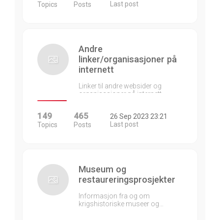
Last post
Topics
Posts
Andre
linker/organisasjoner på
internett
Linker til andre websider og
organisasjoner på internett…
149
465
26 Sep 2023 23:21
Last post
Topics
Posts
Museum og
restaureringsprosjekter
Informasjon fra og om
krigshistoriske museer og…