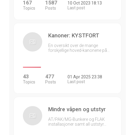
167
1587
10 Oct 2023 18:13
Last post
Topics
Posts
Kanoner: KYSTFORT
En oversikt over de mange
forskjellige hoved-kanonene på…
43
477
01 Apr 2025 23:38
Last post
Topics
Posts
Mindre våpen og utstyr
AT/PAK/MG-Bunkere og FLAK
installasjoner samt all uststyr…