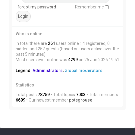
I forgot my password
Remember me
Who is online
In total there are
261
users online :: 4 registered, 0
hidden and 257 guests (based on users active over the
past 5 minutes)
Most users ever online was
4299
on 25 Jun 2026 19:51
Legend:
Administrators
,
Global moderators
Statistics
Total posts
78759
• Total topics
7003
• Total members
6699
• Our newest member
potegrouse