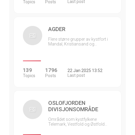
Last post
Topics
Posts
AGDER
Flere større grupper av kystfort i
Mandal, Kristiansand og…
139
1796
22 Jan 2025 13:52
Last post
Topics
Posts
OSLOFJORDEN
DIVISJONSOMRÅDE
Området som kystfylkene
Telemark, Vestfold og Østfold…