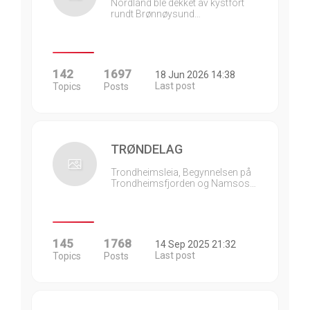
Nordland ble dekket av kystfort
rundt Brønnøysund…
142
1697
18 Jun 2026 14:38
Last post
Topics
Posts
TRØNDELAG
Trondheimsleia, Begynnelsen på
Trondheimsfjorden og Namsos…
145
1768
14 Sep 2025 21:32
Last post
Topics
Posts