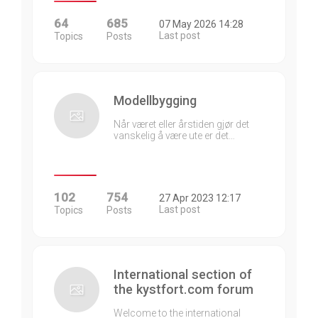
64
685
07 May 2026 14:28
Last post
Topics
Posts
Modellbygging
Når været eller årstiden gjør det
vanskelig å være ute er det…
102
754
27 Apr 2023 12:17
Last post
Topics
Posts
International section of
the kystfort.com forum
Welcome to the international