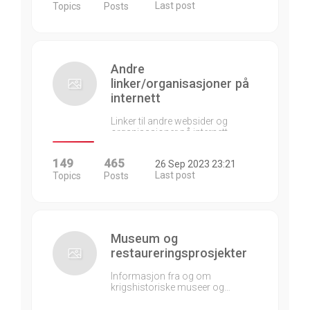
Last post
Topics
Posts
Andre
linker/organisasjoner på
internett
Linker til andre websider og
organisasjoner på internett…
149
465
26 Sep 2023 23:21
Last post
Topics
Posts
Museum og
restaureringsprosjekter
Informasjon fra og om
krigshistoriske museer og…