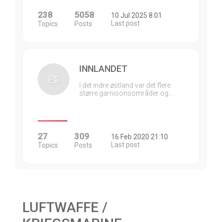
238
5058
10 Jul 2025 8:01
Last post
Topics
Posts
INNLANDET
I det indre østland var det flere
større garnisonsområder og…
27
309
16 Feb 2020 21:10
Last post
Topics
Posts
LUFTWAFFE /