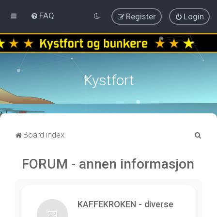
FAQ
Register
Login
Kystfort
S
Board index
e
FORUM - annen informasjon
a
r
c
h
KAFFEKROKEN - diverse