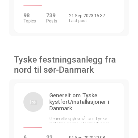
98
739
21 Sep 2023 15:37
Last post
Topics
Posts
Tyske festningsanlegg fra
nord til sør-Danmark
Generelt om Tyske
kystfort/installasjoner i
Danmark
Generelle spørsmål om Tyske
installasjonene i Danmark som…
6
22
04 Sep 2020 22:08