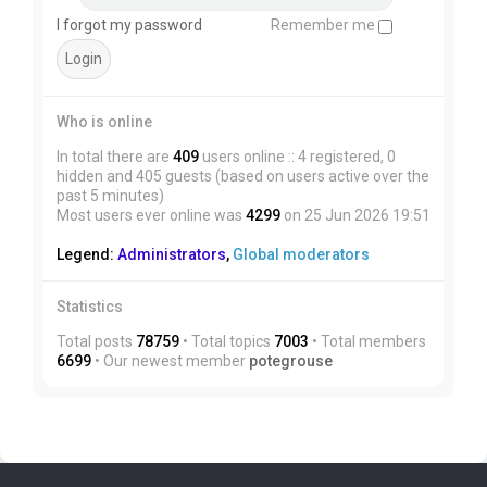
I forgot my password
Remember me
Who is online
In total there are
409
users online :: 4 registered, 0
hidden and 405 guests (based on users active over the
past 5 minutes)
Most users ever online was
4299
on 25 Jun 2026 19:51
Legend:
Administrators
,
Global moderators
Statistics
Total posts
78759
• Total topics
7003
• Total members
6699
• Our newest member
potegrouse