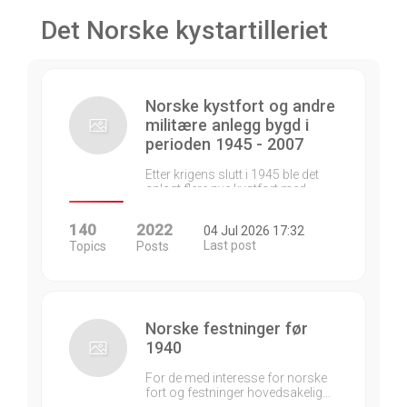
Det Norske kystartilleriet
Norske kystfort og andre
militære anlegg bygd i
perioden 1945 - 2007
Etter krigens slutt i 1945 ble det
anlagt flere nye kystfort med…
140
2022
04 Jul 2026 17:32
Last post
Topics
Posts
Norske festninger før
1940
For de med interesse for norske
fort og festninger hovedsakelig…