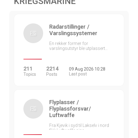
KRIEGSMARINE
Radarstillinger /
Varslingssystemer
En rekker former for
varslingsutstyr ble utplassert…
211
2214
09 Aug 2026 10:28
Last post
Topics
Posts
Flyplasser /
Flyplassforsvar/
Luftwaffe
Fra Kjevik i syd til Lakselv i nord
fikk Luftwaffe sine…