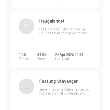
Haugalandet
Fra Bokn i sør, Stord i nord og
Sauda i øst lå flere gode havner…
146
4106
24 Apr 2026 12:53
Last post
Topics
Posts
Festung Stavanger
Jæren med sine flate strender og
korte avstand til England var i…