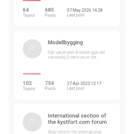
64
685
07 May 2026 14:28
Last post
Topics
Posts
Modellbygging
Når været eller årstiden gjør det
vanskelig å være ute er det…
102
754
27 Apr 2023 12:17
Last post
Topics
Posts
International section of
the kystfort.com forum
Welcome to the international