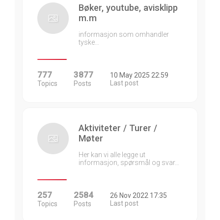
Bøker, youtube, avisklipp
m.m
informasjon som omhandler
tyske…
777
3877
10 May 2025 22:59
Last post
Topics
Posts
Aktiviteter / Turer /
Møter
Her kan vi alle legge ut
informasjon, spørsmål og svar…
257
2584
26 Nov 2022 17:35
Last post
Topics
Posts