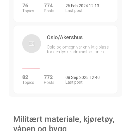
76
774
26 Feb 2024 12:13
Last post
Topics
Posts
Oslo/Akershus
Oslo og omegn var en viktig plass
for den tyske administrasjonen i…
82
772
08 Sep 2025 12:40
Last post
Topics
Posts
Militært materiale, kjøretøy,
våpen og bygg