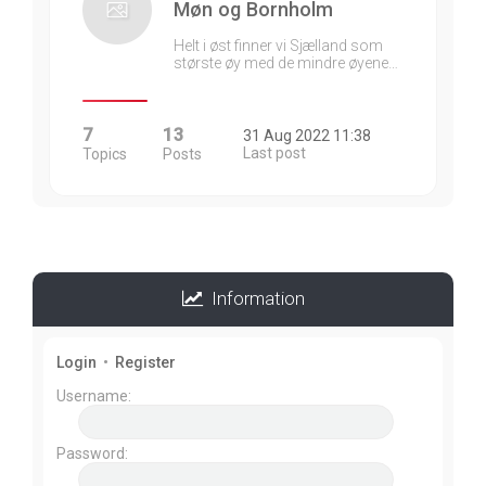
Møn og Bornholm
Helt i øst finner vi Sjælland som
største øy med de mindre øyene…
7
13
31 Aug 2022 11:38
Last post
Topics
Posts
Information
Login
•
Register
Username:
Password: