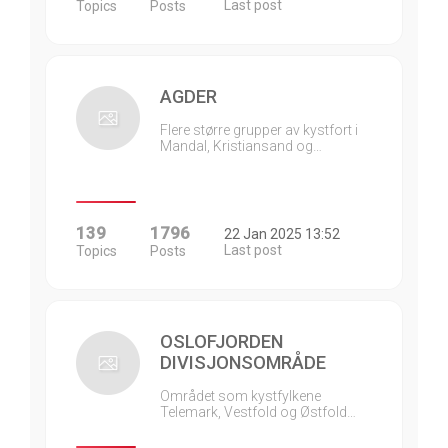
Last post
Topics
Posts
AGDER
Flere større grupper av kystfort i
Mandal, Kristiansand og…
139
1796
22 Jan 2025 13:52
Last post
Topics
Posts
OSLOFJORDEN
DIVISJONSOMRÅDE
Området som kystfylkene
Telemark, Vestfold og Østfold…