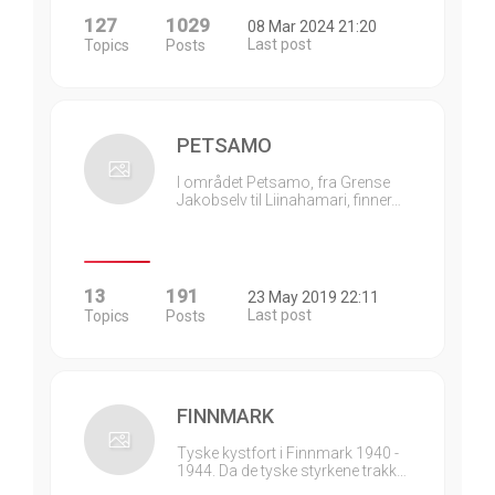
127
1029
08 Mar 2024 21:20
Last post
Topics
Posts
PETSAMO
I området Petsamo, fra Grense
Jakobselv til Liinahamari, finner…
13
191
23 May 2019 22:11
Last post
Topics
Posts
FINNMARK
Tyske kystfort i Finnmark 1940 -
1944. Da de tyske styrkene trakk…