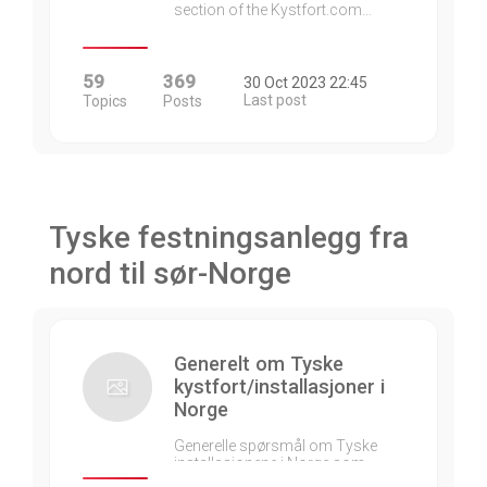
section of the Kystfort.com…
59
369
30 Oct 2023 22:45
Last post
Topics
Posts
Tyske festningsanlegg fra
nord til sør-Norge
Generelt om Tyske
kystfort/installasjoner i
Norge
Generelle spørsmål om Tyske
installasjonene i Norge som…