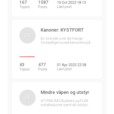
167
1587
10 Oct 2023 18:13
Last post
Topics
Posts
Kanoner: KYSTFORT
En oversikt over de mange
forskjellige hoved-kanonene på…
43
477
01 Apr 2025 23:38
Last post
Topics
Posts
Mindre våpen og utstyr
AT/PAK/MG-Bunkere og FLAK
installasjoner samt all uststyr…