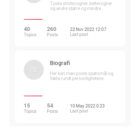
Tyske stridsvogner, beltevogner
og andre større og mindre…
40
260
22 Nov 2022 12:07
Last post
Topics
Posts
Biografi
Her kan man poste spørsmål og
fakta rundt personlighetene…
15
54
10 May 2022 0:23
Last post
Topics
Posts