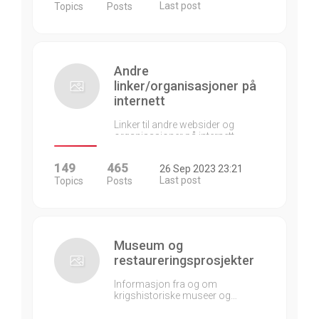
Last post
Topics
Posts
Andre
linker/organisasjoner på
internett
Linker til andre websider og
organisasjoner på internett…
149
465
26 Sep 2023 23:21
Last post
Topics
Posts
Museum og
restaureringsprosjekter
Informasjon fra og om
krigshistoriske museer og…