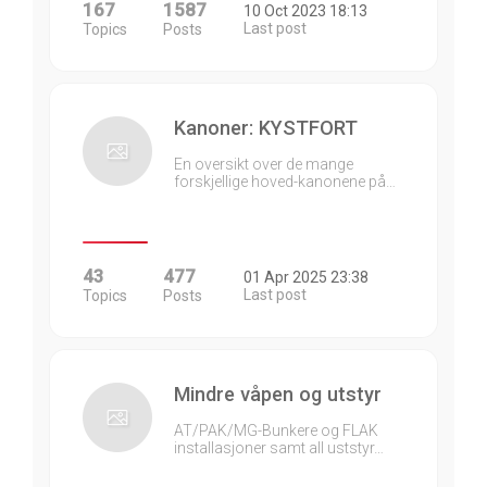
167
1587
10 Oct 2023 18:13
Last post
Topics
Posts
Kanoner: KYSTFORT
En oversikt over de mange
forskjellige hoved-kanonene på…
43
477
01 Apr 2025 23:38
Last post
Topics
Posts
Mindre våpen og utstyr
AT/PAK/MG-Bunkere og FLAK
installasjoner samt all uststyr…