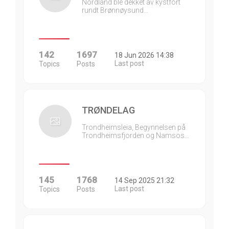
Nordland ble dekket av kystfort
rundt Brønnøysund…
142
1697
18 Jun 2026 14:38
Last post
Topics
Posts
TRØNDELAG
Trondheimsleia, Begynnelsen på
Trondheimsfjorden og Namsos…
145
1768
14 Sep 2025 21:32
Last post
Topics
Posts