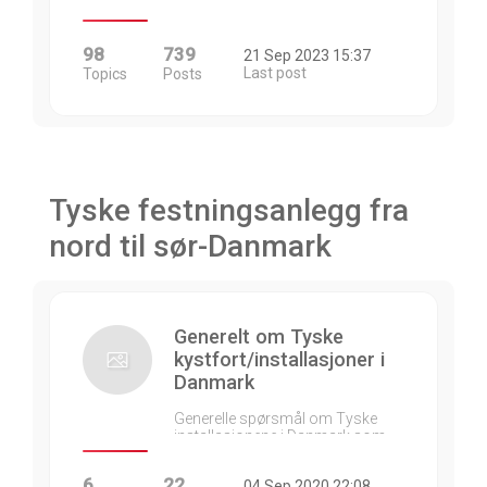
98
739
21 Sep 2023 15:37
Last post
Topics
Posts
Tyske festningsanlegg fra
nord til sør-Danmark
Generelt om Tyske
kystfort/installasjoner i
Danmark
Generelle spørsmål om Tyske
installasjonene i Danmark som…
6
22
04 Sep 2020 22:08