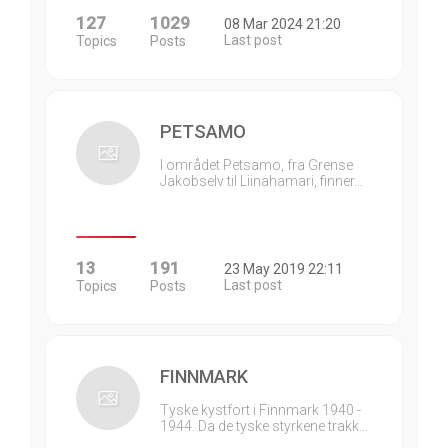
127
1029
08 Mar 2024 21:20
Last post
Topics
Posts
PETSAMO
I området Petsamo, fra Grense
Jakobselv til Liinahamari, finner…
13
191
23 May 2019 22:11
Last post
Topics
Posts
FINNMARK
Tyske kystfort i Finnmark 1940 -
1944. Da de tyske styrkene trakk…