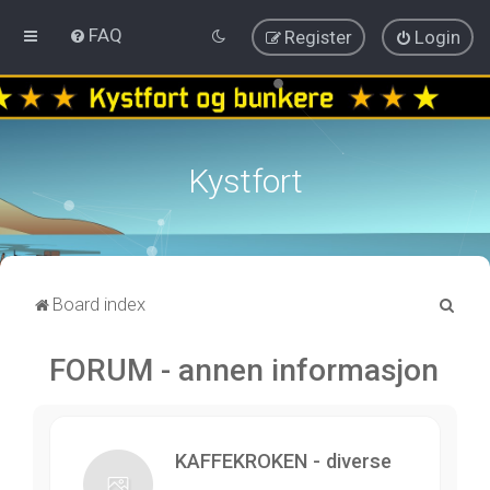
FAQ
Register
Login
Kystfort
S
Board index
e
FORUM - annen informasjon
a
r
c
h
KAFFEKROKEN - diverse