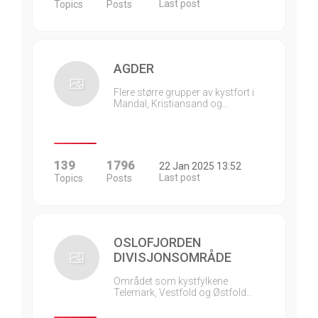
Last post
Topics
Posts
AGDER
Flere større grupper av kystfort i
Mandal, Kristiansand og…
139
1796
22 Jan 2025 13:52
Last post
Topics
Posts
OSLOFJORDEN
DIVISJONSOMRÅDE
Området som kystfylkene
Telemark, Vestfold og Østfold…