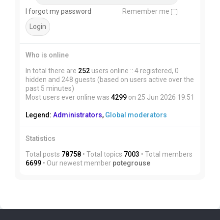
I forgot my password
Remember me
Who is online
In total there are
252
users online :: 4 registered, 0
hidden and 248 guests (based on users active over the
past 5 minutes)
Most users ever online was
4299
on 25 Jun 2026 19:51
Legend:
Administrators
,
Global moderators
Statistics
Total posts
78758
• Total topics
7003
• Total members
6699
• Our newest member
potegrouse