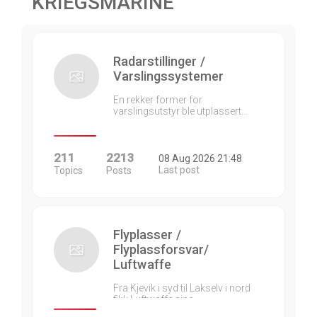
KRIEGSMARINE
Radarstillinger /
Varslingssystemer
En rekker former for
varslingsutstyr ble utplassert…
211
2213
08 Aug 2026 21:48
Last post
Topics
Posts
Flyplasser /
Flyplassforsvar/
Luftwaffe
Fra Kjevik i syd til Lakselv i nord
fikk Luftwaffe sine…