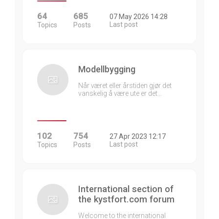
64
685
07 May 2026 14:28
Last post
Topics
Posts
Modellbygging
Når været eller årstiden gjør det
vanskelig å være ute er det…
102
754
27 Apr 2023 12:17
Last post
Topics
Posts
International section of
the kystfort.com forum
Welcome to the international