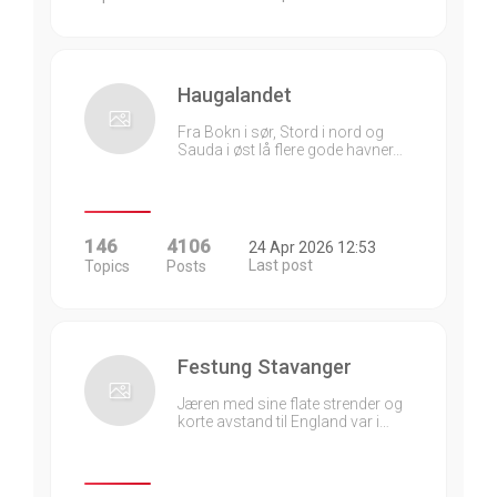
Haugalandet
Fra Bokn i sør, Stord i nord og
Sauda i øst lå flere gode havner…
146
4106
24 Apr 2026 12:53
Last post
Topics
Posts
Festung Stavanger
Jæren med sine flate strender og
korte avstand til England var i…