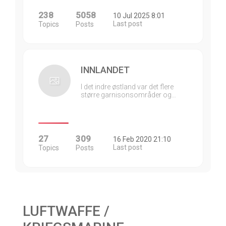
238
5058
10 Jul 2025 8:01
Last post
Topics
Posts
INNLANDET
I det indre østland var det flere
større garnisonsområder og…
27
309
16 Feb 2020 21:10
Last post
Topics
Posts
LUFTWAFFE /