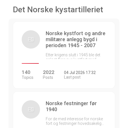
Det Norske kystartilleriet
Norske kystfort og andre
militære anlegg bygd i
perioden 1945 - 2007
Etter krigens slutt i 1945 ble det
anlagt flere nye kystfort med…
140
2022
04 Jul 2026 17:32
Last post
Topics
Posts
Norske festninger før
1940
For de med interesse for norske
fort og festninger hovedsakelig…