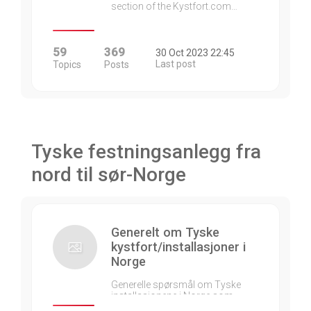
section of the Kystfort.com…
59
369
30 Oct 2023 22:45
Last post
Topics
Posts
Tyske festningsanlegg fra
nord til sør-Norge
Generelt om Tyske
kystfort/installasjoner i
Norge
Generelle spørsmål om Tyske
installasjonene i Norge som…