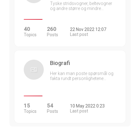
Tyske stridsvogner, beltevogner
og andre større og mindre…
40
260
22 Nov 2022 12:07
Last post
Topics
Posts
Biografi
Her kan man poste spørsmål og
fakta rundt personlighetene…
15
54
10 May 2022 0:23
Last post
Topics
Posts