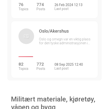
76
774
26 Feb 2024 12:13
Last post
Topics
Posts
Oslo/Akershus
Oslo og omegn var en viktig plass
for den tyske administrasjonen i…
82
772
08 Sep 2025 12:40
Last post
Topics
Posts
Militært materiale, kjøretøy,
våpen og bygg