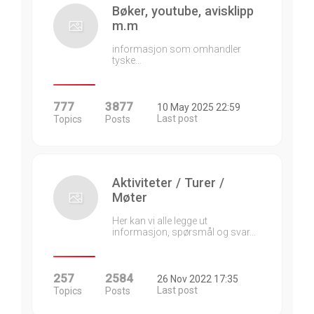
Bøker, youtube, avisklipp
m.m
informasjon som omhandler
tyske…
777
3877
10 May 2025 22:59
Last post
Topics
Posts
Aktiviteter / Turer /
Møter
Her kan vi alle legge ut
informasjon, spørsmål og svar…
257
2584
26 Nov 2022 17:35
Last post
Topics
Posts