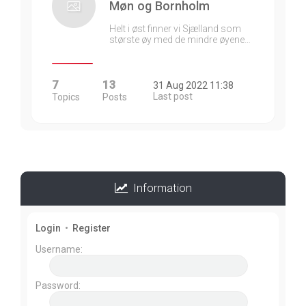
Møn og Bornholm
Helt i øst finner vi Sjælland som
største øy med de mindre øyene…
7
13
31 Aug 2022 11:38
Last post
Topics
Posts
Information
Login
•
Register
Username:
Password: