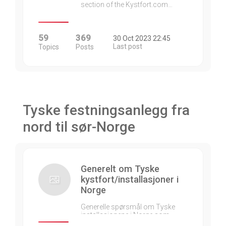
section of the Kystfort.com…
59
369
30 Oct 2023 22:45
Last post
Topics
Posts
Tyske festningsanlegg fra
nord til sør-Norge
Generelt om Tyske
kystfort/installasjoner i
Norge
Generelle spørsmål om Tyske
installasjonene i Norge som…