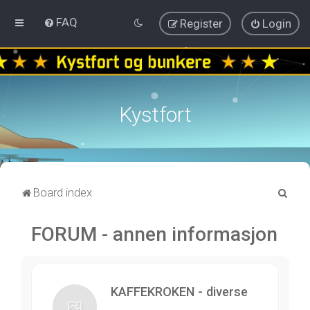
FAQ
Register
Login
Kystfort
S
Board index
e
FORUM - annen informasjon
a
r
c
h
KAFFEKROKEN - diverse