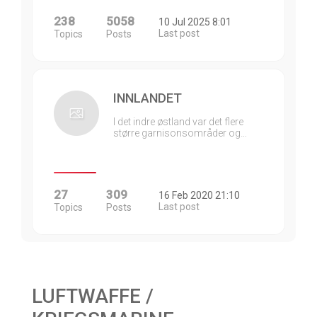
238
5058
10 Jul 2025 8:01
Last post
Topics
Posts
INNLANDET
I det indre østland var det flere
større garnisonsområder og…
27
309
16 Feb 2020 21:10
Last post
Topics
Posts
LUFTWAFFE /