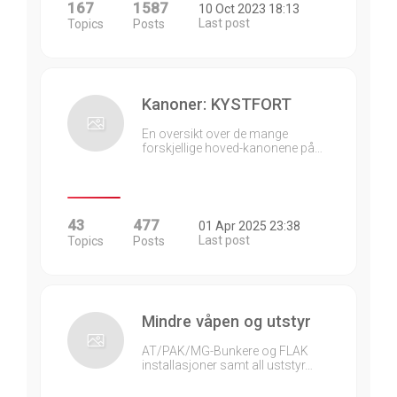
167
1587
10 Oct 2023 18:13
Last post
Topics
Posts
Kanoner: KYSTFORT
En oversikt over de mange
forskjellige hoved-kanonene på…
43
477
01 Apr 2025 23:38
Last post
Topics
Posts
Mindre våpen og utstyr
AT/PAK/MG-Bunkere og FLAK
installasjoner samt all uststyr…