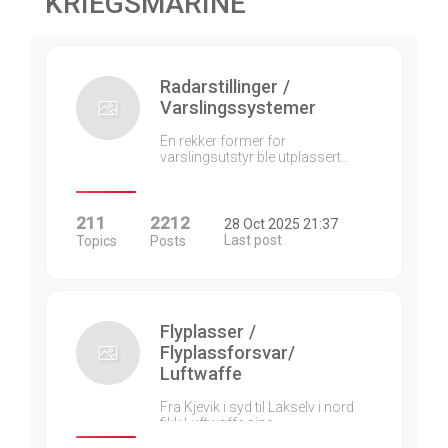
KRIEGSMARINE
Radarstillinger /
Varslingssystemer
En rekker former for
varslingsutstyr ble utplassert…
211
2212
28 Oct 2025 21:37
Last post
Topics
Posts
Flyplasser /
Flyplassforsvar/
Luftwaffe
Fra Kjevik i syd til Lakselv i nord
fikk Luftwaffe sine…