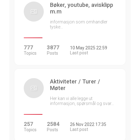
Bøker, youtube, avisklipp
m.m
informasjon som omhandler
tyske…
777
3877
10 May 2025 22:59
Last post
Topics
Posts
Aktiviteter / Turer /
Møter
Her kan vi alle legge ut
informasjon, spørsmål og svar…
257
2584
26 Nov 2022 17:35
Last post
Topics
Posts