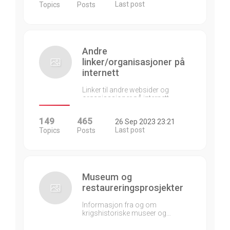
Last post
Topics
Posts
Andre
linker/organisasjoner på
internett
Linker til andre websider og
organisasjoner på internett…
149
465
26 Sep 2023 23:21
Last post
Topics
Posts
Museum og
restaureringsprosjekter
Informasjon fra og om
krigshistoriske museer og…