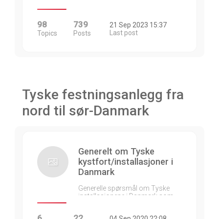
98
739
21 Sep 2023 15:37
Last post
Topics
Posts
Tyske festningsanlegg fra
nord til sør-Danmark
Generelt om Tyske
kystfort/installasjoner i
Danmark
Generelle spørsmål om Tyske
installasjonene i Danmark som…
6
22
04 Sep 2020 22:08