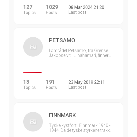
127
1029
08 Mar 2024 21:20
Last post
Topics
Posts
PETSAMO
I området Petsamo, fra Grense
Jakobselv til Liinahamari, finner…
13
191
23 May 2019 22:11
Last post
Topics
Posts
FINNMARK
Tyske kystfort i Finnmark 1940 -
1944. Da de tyske styrkene trakk…