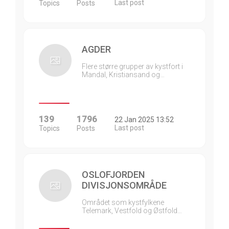
Last post
Topics
Posts
AGDER
Flere større grupper av kystfort i
Mandal, Kristiansand og…
139
1796
22 Jan 2025 13:52
Last post
Topics
Posts
OSLOFJORDEN
DIVISJONSOMRÅDE
Området som kystfylkene
Telemark, Vestfold og Østfold…