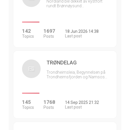
Nordland ble dekket av kystfort
rundt Brønnøysund…
142
1697
18 Jun 2026 14:38
Last post
Topics
Posts
TRØNDELAG
Trondheimsleia, Begynnelsen på
Trondheimsfjorden og Namsos…
145
1768
14 Sep 2025 21:32
Last post
Topics
Posts