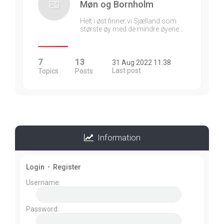
Møn og Bornholm
Helt i øst finner vi Sjælland som
største øy med de mindre øyene…
7
13
31 Aug 2022 11:38
Last post
Topics
Posts
Information
Login
•
Register
Username:
Password: