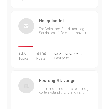
Haugalandet
Fra Bokn i sør, Stord i nord og
Sauda i øst lå flere gode havner…
146
4106
24 Apr 2026 12:53
Last post
Topics
Posts
Festung Stavanger
Jæren med sine flate strender og
korte avstand til England var i…