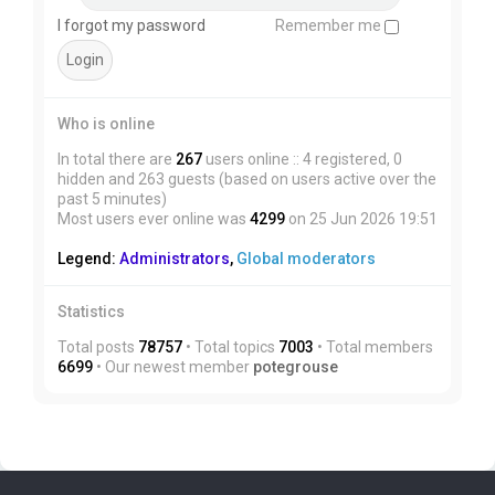
I forgot my password
Remember me
Who is online
In total there are
267
users online :: 4 registered, 0
hidden and 263 guests (based on users active over the
past 5 minutes)
Most users ever online was
4299
on 25 Jun 2026 19:51
Legend:
Administrators
,
Global moderators
Statistics
Total posts
78757
• Total topics
7003
• Total members
6699
• Our newest member
potegrouse