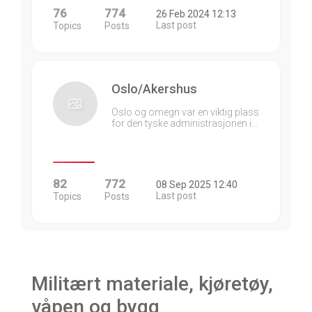
76
774
26 Feb 2024 12:13
Last post
Topics
Posts
Oslo/Akershus
Oslo og omegn var en viktig plass
for den tyske administrasjonen i…
82
772
08 Sep 2025 12:40
Last post
Topics
Posts
Militært materiale, kjøretøy,
våpen og bygg