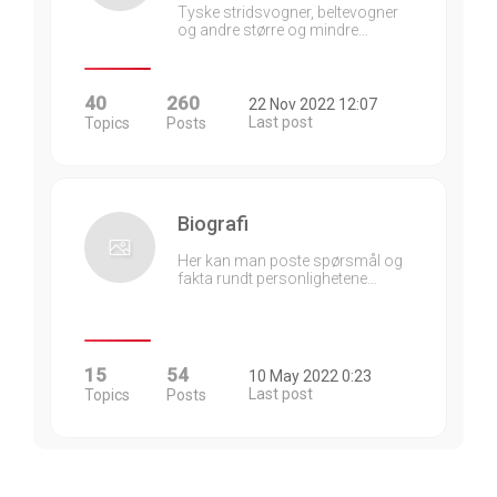
Tyske stridsvogner, beltevogner
og andre større og mindre…
40
260
22 Nov 2022 12:07
Last post
Topics
Posts
Biografi
Her kan man poste spørsmål og
fakta rundt personlighetene…
15
54
10 May 2022 0:23
Last post
Topics
Posts