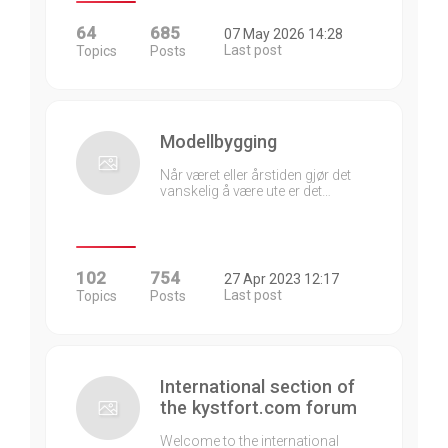
64
685
07 May 2026 14:28
Last post
Topics
Posts
Modellbygging
Når været eller årstiden gjør det
vanskelig å være ute er det…
102
754
27 Apr 2023 12:17
Last post
Topics
Posts
International section of
the kystfort.com forum
Welcome to the international