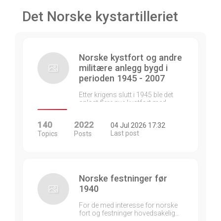
Det Norske kystartilleriet
Norske kystfort og andre
militære anlegg bygd i
perioden 1945 - 2007
Etter krigens slutt i 1945 ble det
anlagt flere nye kystfort med…
140
2022
04 Jul 2026 17:32
Last post
Topics
Posts
Norske festninger før
1940
For de med interesse for norske
fort og festninger hovedsakelig…