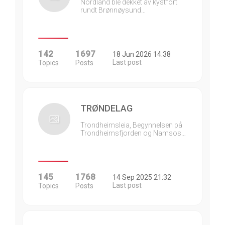
Nordland ble dekket av kystfort
rundt Brønnøysund…
142
1697
18 Jun 2026 14:38
Last post
Topics
Posts
TRØNDELAG
Trondheimsleia, Begynnelsen på
Trondheimsfjorden og Namsos…
145
1768
14 Sep 2025 21:32
Last post
Topics
Posts