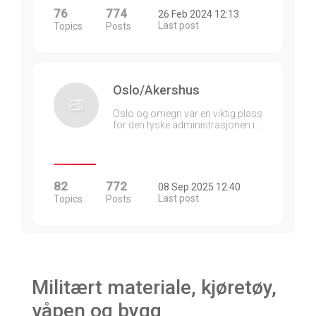
76
774
26 Feb 2024 12:13
Last post
Topics
Posts
Oslo/Akershus
Oslo og omegn var en viktig plass
for den tyske administrasjonen i…
82
772
08 Sep 2025 12:40
Last post
Topics
Posts
Militært materiale, kjøretøy,
våpen og bygg