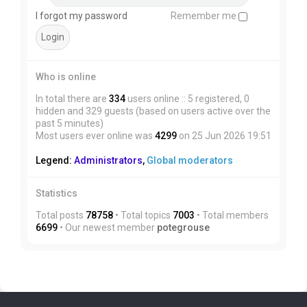
I forgot my password
Remember me
Who is online
In total there are
334
users online :: 5 registered, 0
hidden and 329 guests (based on users active over the
past 5 minutes)
Most users ever online was
4299
on 25 Jun 2026 19:51
Legend:
Administrators
,
Global moderators
Statistics
Total posts
78758
• Total topics
7003
• Total members
6699
• Our newest member
potegrouse