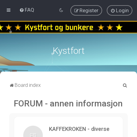
FAQ
Register
Login
Kystfort
S
Board index
e
FORUM - annen informasjon
a
r
c
h
KAFFEKROKEN - diverse