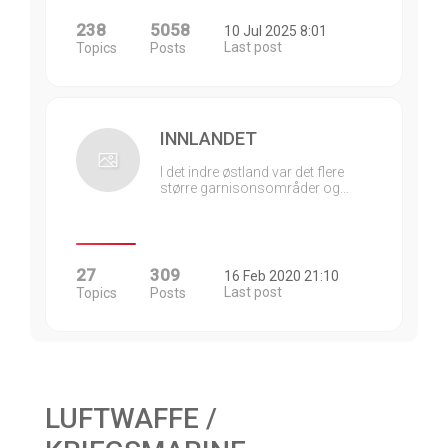
238
5058
10 Jul 2025 8:01
Last post
Topics
Posts
INNLANDET
I det indre østland var det flere
større garnisonsområder og…
27
309
16 Feb 2020 21:10
Last post
Topics
Posts
LUFTWAFFE /