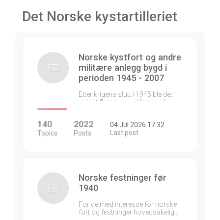
Det Norske kystartilleriet
Norske kystfort og andre
militære anlegg bygd i
perioden 1945 - 2007
Etter krigens slutt i 1945 ble det
anlagt flere nye kystfort med…
140
2022
04 Jul 2026 17:32
Last post
Topics
Posts
Norske festninger før
1940
For de med interesse for norske
fort og festninger hovedsakelig…