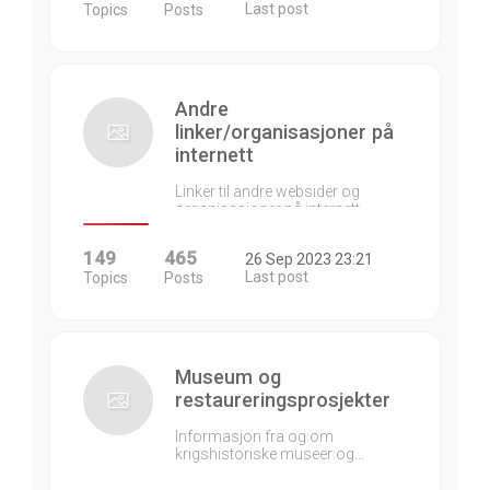
Last post
Topics
Posts
Andre
linker/organisasjoner på
internett
Linker til andre websider og
organisasjoner på internett…
149
465
26 Sep 2023 23:21
Last post
Topics
Posts
Museum og
restaureringsprosjekter
Informasjon fra og om
krigshistoriske museer og…