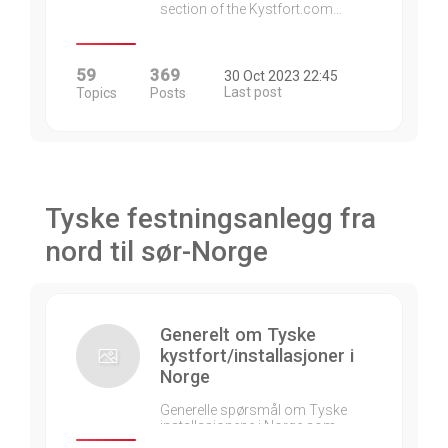
section of the Kystfort.com…
59
369
30 Oct 2023 22:45
Last post
Topics
Posts
Tyske festningsanlegg fra
nord til sør-Norge
Generelt om Tyske
kystfort/installasjoner i
Norge
Generelle spørsmål om Tyske
installasjonene i Norge som…