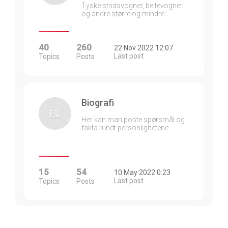
Tyske stridsvogner, beltevogner
og andre større og mindre…
40
260
22 Nov 2022 12:07
Last post
Topics
Posts
Biografi
Her kan man poste spørsmål og
fakta rundt personlighetene…
15
54
10 May 2022 0:23
Last post
Topics
Posts