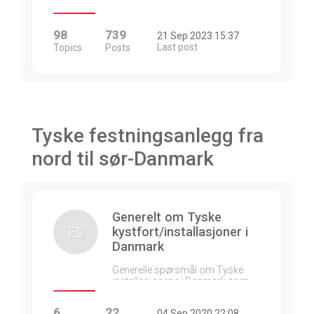
98
739
21 Sep 2023 15:37
Last post
Topics
Posts
Tyske festningsanlegg fra
nord til sør-Danmark
Generelt om Tyske
kystfort/installasjoner i
Danmark
Generelle spørsmål om Tyske
installasjonene i Danmark som…
6
22
04 Sep 2020 22:08