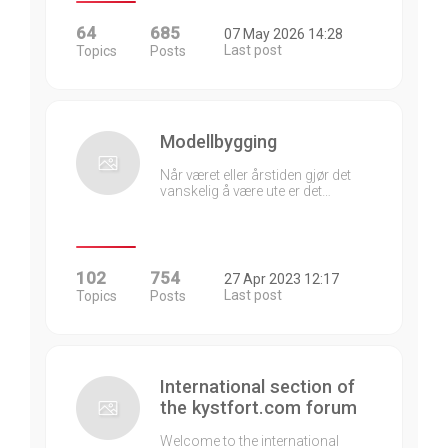
64
685
07 May 2026 14:28
Last post
Topics
Posts
Modellbygging
Når været eller årstiden gjør det
vanskelig å være ute er det…
102
754
27 Apr 2023 12:17
Last post
Topics
Posts
International section of
the kystfort.com forum
Welcome to the international