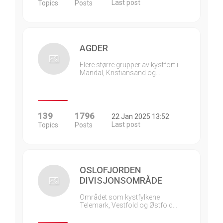
Last post
Topics
Posts
AGDER
Flere større grupper av kystfort i
Mandal, Kristiansand og…
139
1796
22 Jan 2025 13:52
Last post
Topics
Posts
OSLOFJORDEN
DIVISJONSOMRÅDE
Området som kystfylkene
Telemark, Vestfold og Østfold…