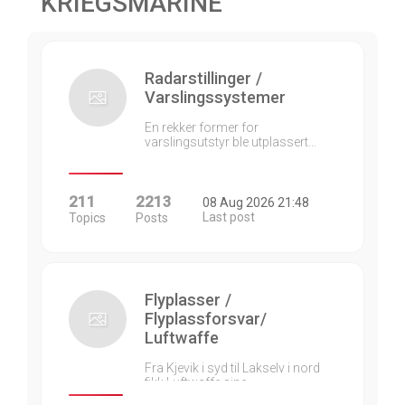
KRIEGSMARINE
Radarstillinger /
Varslingssystemer
En rekker former for
varslingsutstyr ble utplassert…
211
2213
08 Aug 2026 21:48
Last post
Topics
Posts
Flyplasser /
Flyplassforsvar/
Luftwaffe
Fra Kjevik i syd til Lakselv i nord
fikk Luftwaffe sine…