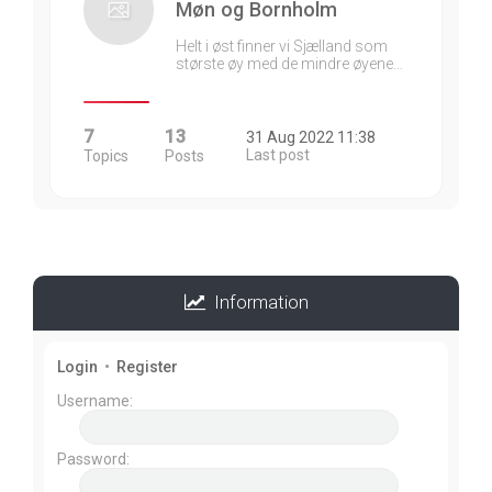
Møn og Bornholm
Helt i øst finner vi Sjælland som
største øy med de mindre øyene…
7
13
31 Aug 2022 11:38
Last post
Topics
Posts
Information
Login
•
Register
Username:
Password: