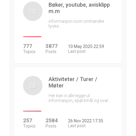
Bøker, youtube, avisklipp
m.m
informasjon som omhandler
tyske…
777
3877
10 May 2025 22:59
Last post
Topics
Posts
Aktiviteter / Turer /
Møter
Her kan vi alle legge ut
informasjon, spørsmål og svar…
257
2584
26 Nov 2022 17:35
Last post
Topics
Posts