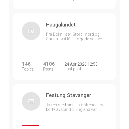
Haugalandet
Fra Bokn i sør, Stord i nord og
Sauda i øst lå flere gode havner…
146
4106
24 Apr 2026 12:53
Last post
Topics
Posts
Festung Stavanger
Jæren med sine flate strender og
korte avstand til England var i…