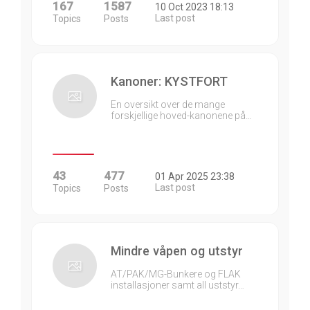
167
1587
10 Oct 2023 18:13
Last post
Topics
Posts
Kanoner: KYSTFORT
En oversikt over de mange
forskjellige hoved-kanonene på…
43
477
01 Apr 2025 23:38
Last post
Topics
Posts
Mindre våpen og utstyr
AT/PAK/MG-Bunkere og FLAK
installasjoner samt all uststyr…