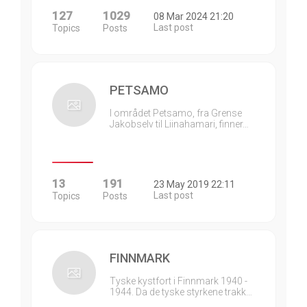
127
1029
08 Mar 2024 21:20
Last post
Topics
Posts
PETSAMO
I området Petsamo, fra Grense
Jakobselv til Liinahamari, finner…
13
191
23 May 2019 22:11
Last post
Topics
Posts
FINNMARK
Tyske kystfort i Finnmark 1940 -
1944. Da de tyske styrkene trakk…