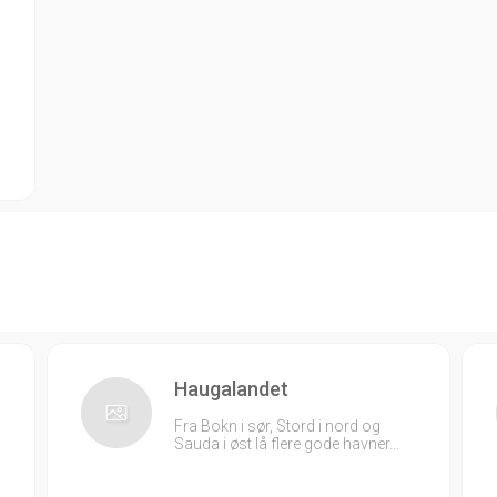
Haugalandet
Fra Bokn i sør, Stord i nord og
Sauda i øst lå flere gode havner…