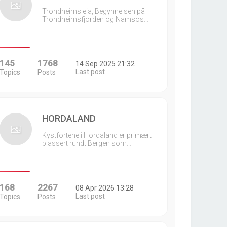
Trondheimsleia, Begynnelsen på
Trondheimsfjorden og Namsos…
145
1768
14 Sep 2025 21:32
Last post
Topics
Posts
HORDALAND
Kystfortene i Hordaland er primært
plassert rundt Bergen som…
168
2267
08 Apr 2026 13:28
Last post
Topics
Posts