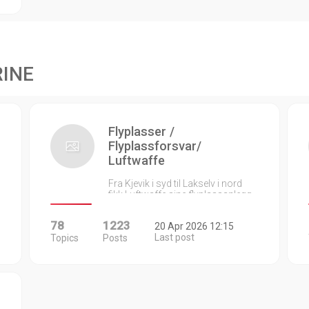
RINE
Flyplasser /
Flyplassforsvar/
Luftwaffe
Fra Kjevik i syd til Lakselv i nord
fikk Luftwaffe sine flyplassanlegg…
78
1223
20 Apr 2026 12:15
Last post
Topics
Posts