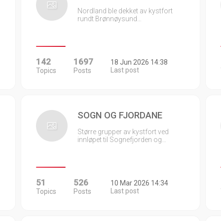
Nordland ble dekket av kystfort
rundt Brønnøysund…
142
1697
18 Jun 2026 14:38
Last post
Topics
Posts
SOGN OG FJORDANE
Større grupper av kystfort ved
innløpet til Sognefjorden og…
51
526
10 Mar 2026 14:34
Last post
Topics
Posts