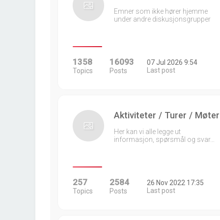
Emner som ikke hører hjemme
under andre diskusjonsgrupper
1358
16093
07 Jul 2026 9:54
Last post
Topics
Posts
Aktiviteter / Turer / Møter
Her kan vi alle legge ut
informasjon, spørsmål og svar…
257
2584
26 Nov 2022 17:35
Last post
Topics
Posts