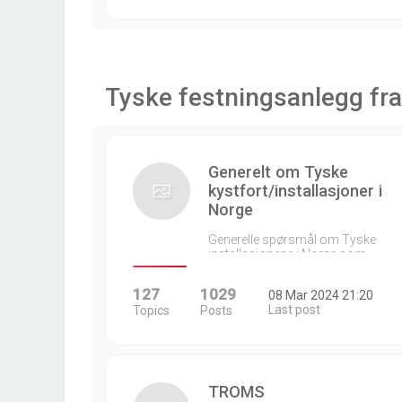
Tyske festningsanlegg fra
Generelt om Tyske
kystfort/installasjoner i
Norge
Generelle spørsmål om Tyske
installasjonene i Norge som…
127
1029
08 Mar 2024 21:20
Last post
Topics
Posts
TROMS