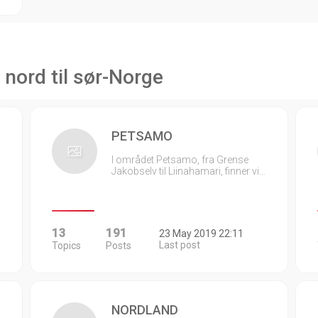
 nord til sør-Norge
PETSAMO
I området Petsamo, fra Grense
Jakobselv til Liinahamari, finner vi…
13
191
23 May 2019 22:11
Last post
Topics
Posts
NORDLAND