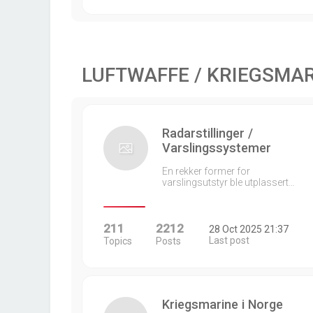
LUFTWAFFE / KRIEGSMA
Radarstillinger /
Varslingssystemer
En rekker former for
varslingsutstyr ble utplassert…
211
2212
28 Oct 2025 21:37
Last post
Topics
Posts
Kriegsmarine i Norge