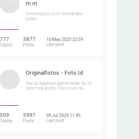
m.m
informasjon som omhandler
tyske…
777
3877
10 May 2025 22:59
Last post
Topics
Posts
Originalfotos - Foto Id
Har du liggende gamle bilder du vil
dele med andre - Eller noen du…
309
3997
09 Jul 2024 11:45
Last post
Topics
Posts