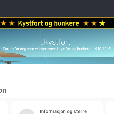
Kystfort
Forum for deg som er interessert i kystfort og bunkere - 1940-1945
on
Informasjon og større