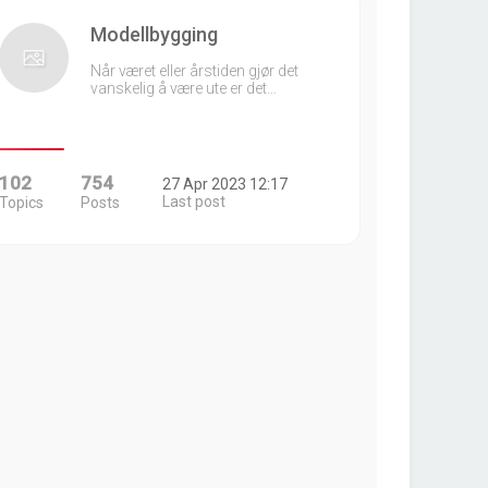
Modellbygging
Når været eller årstiden gjør det
vanskelig å være ute er det…
102
754
27 Apr 2023 12:17
Last post
Topics
Posts