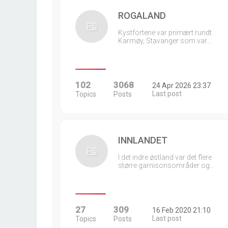
ROGALAND
Kystfortene var primært rundt
Karmøy, Stavanger som var…
102
3068
24 Apr 2026 23:37
Last post
Topics
Posts
INNLANDET
I det indre østland var det flere
større garnisonsområder og…
27
309
16 Feb 2020 21:10
Last post
Topics
Posts