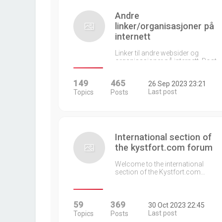
Andre
linker/organisasjoner på
internett
Linker til andre websider og
organisasjoner på internett. Post…
149
465
26 Sep 2023 23:21
Last post
Topics
Posts
International section of
the kystfort.com forum
Welcome to the international
section of the Kystfort.com…
59
369
30 Oct 2023 22:45
Last post
Topics
Posts