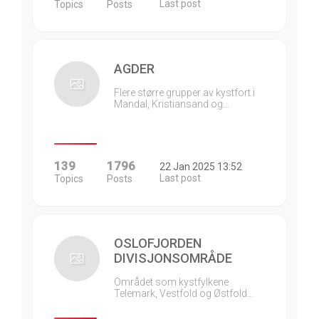
Last post
Topics
Posts
AGDER
Flere større grupper av kystfort i
Mandal, Kristiansand og…
139
1796
22 Jan 2025 13:52
Last post
Topics
Posts
OSLOFJORDEN
DIVISJONSOMRÅDE
Området som kystfylkene
Telemark, Vestfold og Østfold…