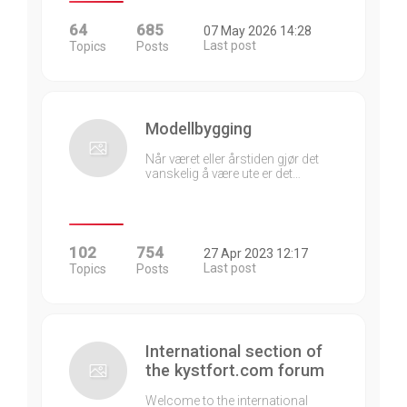
64
685
07 May 2026 14:28
Last post
Topics
Posts
Modellbygging
Når været eller årstiden gjør det
vanskelig å være ute er det…
102
754
27 Apr 2023 12:17
Last post
Topics
Posts
International section of
the kystfort.com forum
Welcome to the international