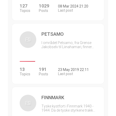
127
1029
08 Mar 2024 21:20
Last post
Topics
Posts
PETSAMO
I området Petsamo, fra Grense
Jakobselv til Liinahamari, finner…
13
191
23 May 2019 22:11
Last post
Topics
Posts
FINNMARK
Tyske kystfort i Finnmark 1940 -
1944. Da de tyske styrkene trakk…