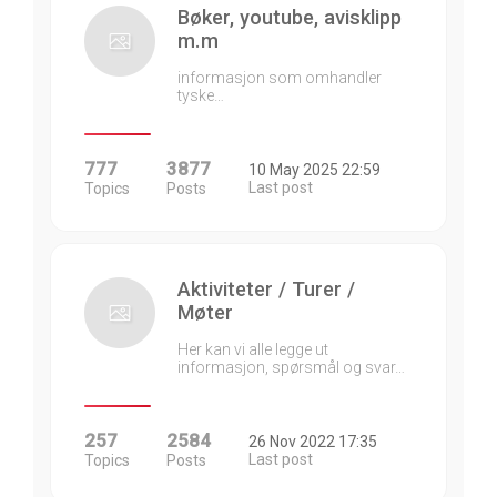
Bøker, youtube, avisklipp
m.m
informasjon som omhandler
tyske…
777
3877
10 May 2025 22:59
Last post
Topics
Posts
Aktiviteter / Turer /
Møter
Her kan vi alle legge ut
informasjon, spørsmål og svar…
257
2584
26 Nov 2022 17:35
Last post
Topics
Posts