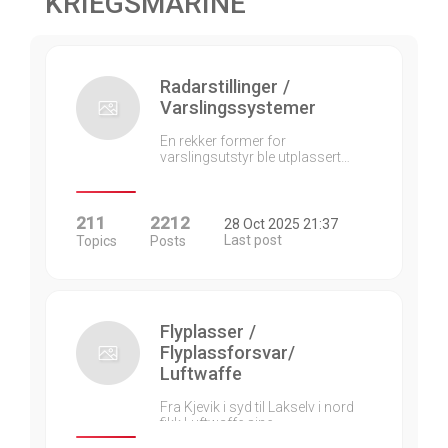
KRIEGSMARINE
Radarstillinger /
Varslingssystemer
En rekker former for
varslingsutstyr ble utplassert…
211
2212
28 Oct 2025 21:37
Last post
Topics
Posts
Flyplasser /
Flyplassforsvar/
Luftwaffe
Fra Kjevik i syd til Lakselv i nord
fikk Luftwaffe sine…