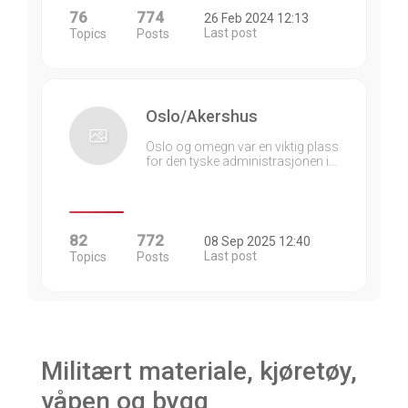
76
774
26 Feb 2024 12:13
Last post
Topics
Posts
Oslo/Akershus
Oslo og omegn var en viktig plass
for den tyske administrasjonen i…
82
772
08 Sep 2025 12:40
Last post
Topics
Posts
Militært materiale, kjøretøy,
våpen og bygg