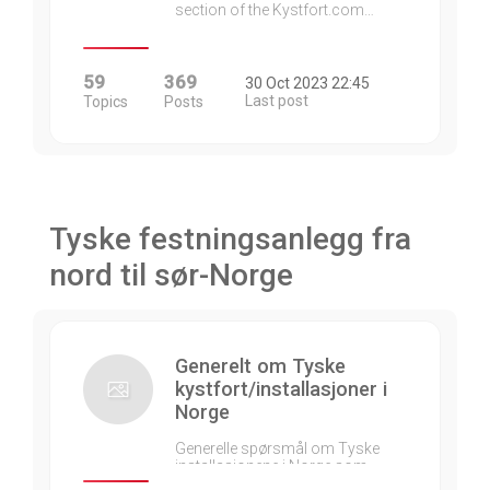
section of the Kystfort.com…
59
369
30 Oct 2023 22:45
Last post
Topics
Posts
Tyske festningsanlegg fra
nord til sør-Norge
Generelt om Tyske
kystfort/installasjoner i
Norge
Generelle spørsmål om Tyske
installasjonene i Norge som…