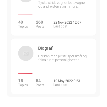
Tyske stridsvogner, beltevogner
og andre større og mindre…
40
260
22 Nov 2022 12:07
Last post
Topics
Posts
Biografi
Her kan man poste spørsmål og
fakta rundt personlighetene…
15
54
10 May 2022 0:23
Last post
Topics
Posts