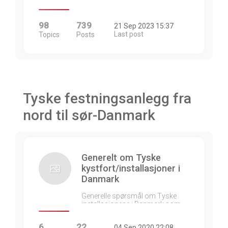
98
739
21 Sep 2023 15:37
Last post
Topics
Posts
Tyske festningsanlegg fra
nord til sør-Danmark
Generelt om Tyske
kystfort/installasjoner i
Danmark
Generelle spørsmål om Tyske
installasjonene i Danmark som…
6
22
04 Sep 2020 22:08