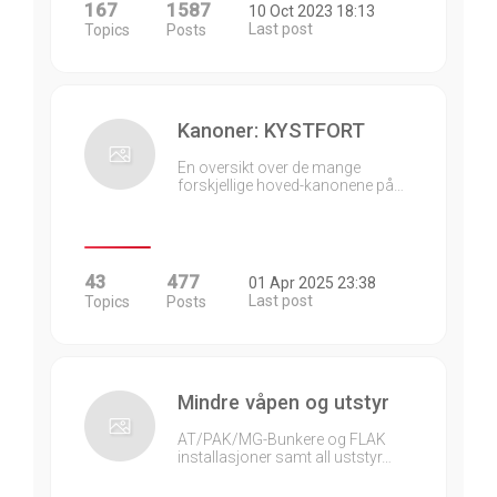
167
1587
10 Oct 2023 18:13
Last post
Topics
Posts
Kanoner: KYSTFORT
En oversikt over de mange
forskjellige hoved-kanonene på…
43
477
01 Apr 2025 23:38
Last post
Topics
Posts
Mindre våpen og utstyr
AT/PAK/MG-Bunkere og FLAK
installasjoner samt all uststyr…