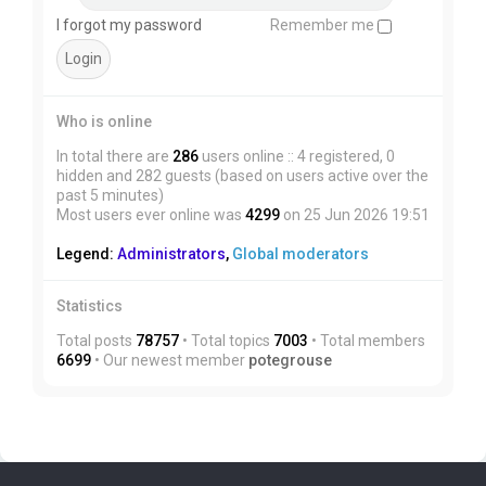
I forgot my password
Remember me
Who is online
In total there are
286
users online :: 4 registered, 0
hidden and 282 guests (based on users active over the
past 5 minutes)
Most users ever online was
4299
on 25 Jun 2026 19:51
Legend:
Administrators
,
Global moderators
Statistics
Total posts
78757
• Total topics
7003
• Total members
6699
• Our newest member
potegrouse