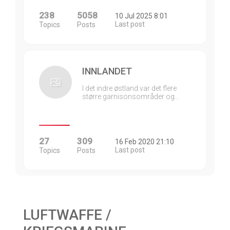
238
5058
10 Jul 2025 8:01
Last post
Topics
Posts
INNLANDET
I det indre østland var det flere
større garnisonsområder og…
27
309
16 Feb 2020 21:10
Last post
Topics
Posts
LUFTWAFFE /