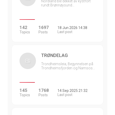
Nordland ble dekket av kystfort
rundt Brønnøysund…
142
1697
18 Jun 2026 14:38
Last post
Topics
Posts
TRØNDELAG
Trondheimsleia, Begynnelsen på
Trondheimsfjorden og Namsos…
145
1768
14 Sep 2025 21:32
Last post
Topics
Posts