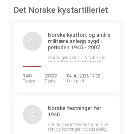
Det Norske kystartilleriet
Norske kystfort og andre
militære anlegg bygd i
perioden 1945 - 2007
Etter krigens slutt i 1945 ble det
anlagt flere nye kystfort med…
140
2022
04 Jul 2026 17:32
Last post
Topics
Posts
Norske festninger før
1940
For de med interesse for norske
fort og festninger hovedsakelig…