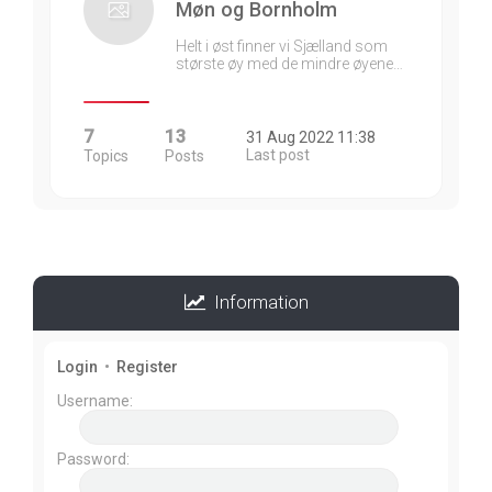
Møn og Bornholm
Helt i øst finner vi Sjælland som
største øy med de mindre øyene…
7
13
31 Aug 2022 11:38
Last post
Topics
Posts
Information
Login
•
Register
Username:
Password: