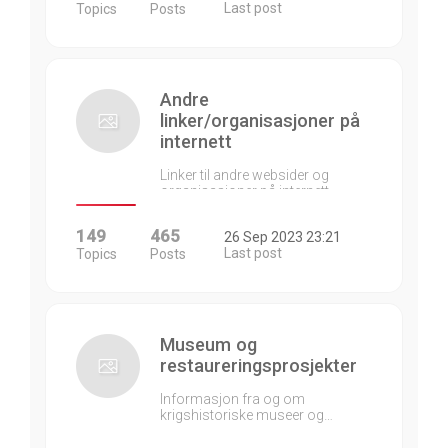
Last post
Topics
Posts
Andre
linker/organisasjoner på
internett
Linker til andre websider og
organisasjoner på internett…
149
465
26 Sep 2023 23:21
Last post
Topics
Posts
Museum og
restaureringsprosjekter
Informasjon fra og om
krigshistoriske museer og…