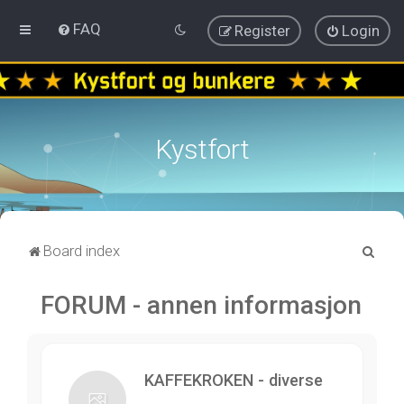
FAQ
Register
Login
Kystfort
S
Board index
e
FORUM - annen informasjon
a
r
c
h
KAFFEKROKEN - diverse