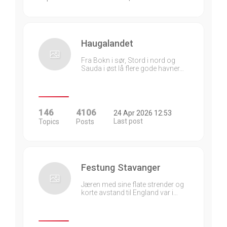
Haugalandet
Fra Bokn i sør, Stord i nord og
Sauda i øst lå flere gode havner…
146
4106
24 Apr 2026 12:53
Last post
Topics
Posts
Festung Stavanger
Jæren med sine flate strender og
korte avstand til England var i…