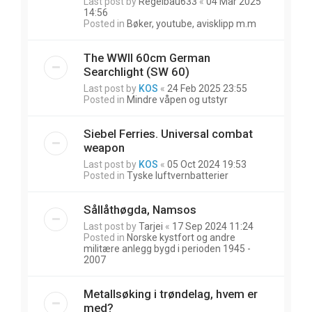
Last post by
Regelbau633
«
04 Mar 2025
14:56
Posted in
Bøker, youtube, avisklipp m.m
The WWII 60cm German
Searchlight (SW 60)
Last post by
KOS
«
24 Feb 2025 23:55
Posted in
Mindre våpen og utstyr
Siebel Ferries. Universal combat
weapon
Last post by
KOS
«
05 Oct 2024 19:53
Posted in
Tyske luftvernbatterier
Sållåthøgda, Namsos
Last post by
Tarjei
«
17 Sep 2024 11:24
Posted in
Norske kystfort og andre
militære anlegg bygd i perioden 1945 -
2007
Metallsøking i trøndelag, hvem er
med?