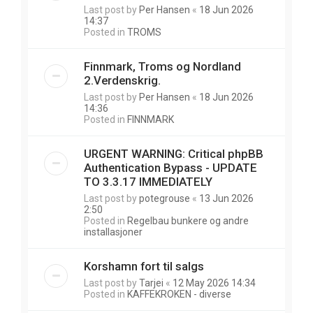
Last post by
Per Hansen
«
18 Jun 2026
14:37
Posted in
TROMS
Finnmark, Troms og Nordland
2.Verdenskrig.
Last post by
Per Hansen
«
18 Jun 2026
14:36
Posted in
FINNMARK
URGENT WARNING: Critical phpBB
Authentication Bypass - UPDATE
TO 3.3.17 IMMEDIATELY
Last post by
potegrouse
«
13 Jun 2026
2:50
Posted in
Regelbau bunkere og andre
installasjoner
Korshamn fort til salgs
Last post by
Tarjei
«
12 May 2026 14:34
Posted in
KAFFEKROKEN - diverse