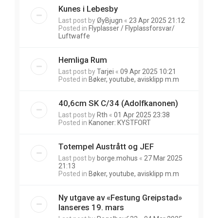
Kunes i Lebesby
Last post by
ØyBjugn
«
23 Apr 2025 21:12
Posted in
Flyplasser / Flyplassforsvar/
Luftwaffe
Hemliga Rum
Last post by
Tarjei
«
09 Apr 2025 10:21
Posted in
Bøker, youtube, avisklipp m.m
40,6cm SK C/34 (Adolfkanonen)
Last post by
Rth
«
01 Apr 2025 23:38
Posted in
Kanoner: KYSTFORT
Totempel Austrått og JEF
Last post by
borge.mohus
«
27 Mar 2025
21:13
Posted in
Bøker, youtube, avisklipp m.m
Ny utgave av «Festung Greipstad»
lanseres 19. mars