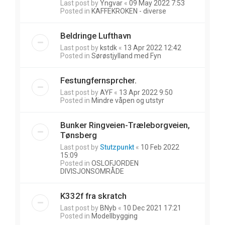
Last post by
Yngvar
«
09 May 2022 7:53
Posted in
KAFFEKROKEN - diverse
Beldringe Lufthavn
Last post by
kstdk
«
13 Apr 2022 12:42
Posted in
Sørøstjylland med Fyn
Festungfernsprcher.
Last post by
AYF
«
13 Apr 2022 9:50
Posted in
Mindre våpen og utstyr
Bunker Ringveien-Træleborgveien,
Tønsberg
Last post by
Stutzpunkt
«
10 Feb 2022
15:09
Posted in
OSLOFJORDEN
DIVISJONSOMRÅDE
K332f fra skratch
Last post by
BNyb
«
10 Dec 2021 17:21
Posted in
Modellbygging