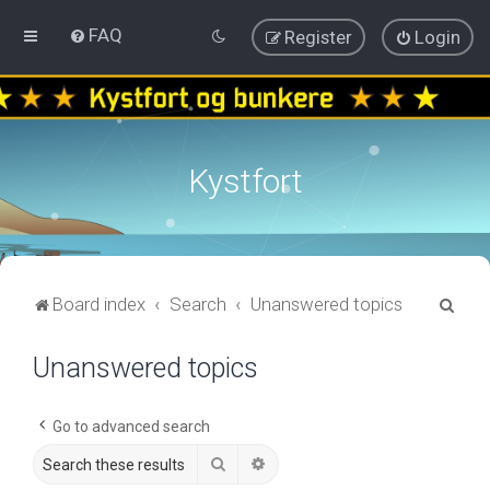
FAQ
Register
Login
Kystfort
S
Board index
Search
Unanswered topics
e
Unanswered topics
a
r
c
Go to advanced search
h
Search
Advanced search