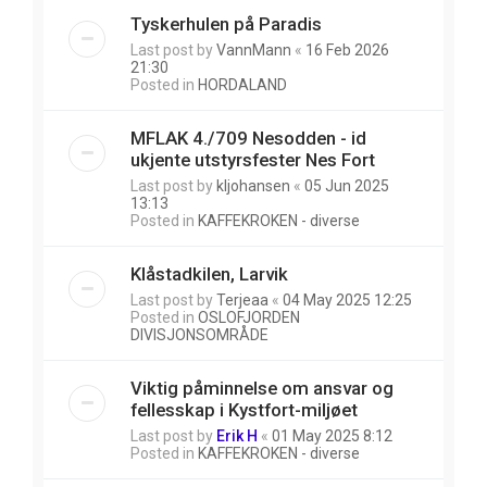
Tyskerhulen på Paradis
Last post by
VannMann
«
16 Feb 2026
21:30
Posted in
HORDALAND
MFLAK 4./709 Nesodden - id
ukjente utstyrsfester Nes Fort
Last post by
kljohansen
«
05 Jun 2025
13:13
Posted in
KAFFEKROKEN - diverse
Klåstadkilen, Larvik
Last post by
Terjeaa
«
04 May 2025 12:25
Posted in
OSLOFJORDEN
DIVISJONSOMRÅDE
Viktig påminnelse om ansvar og
fellesskap i Kystfort-miljøet
Last post by
Erik H
«
01 May 2025 8:12
Posted in
KAFFEKROKEN - diverse