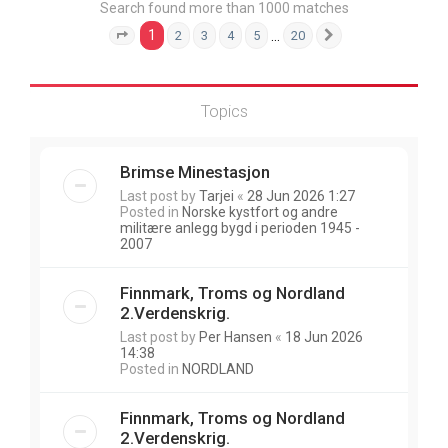
Search found more than 1000 matches
1
…
2
3
4
5
20
Page
1
of
20
Next
Topics
Brimse Minestasjon
Last post by
Tarjei
«
28 Jun 2026 1:27
Posted in
Norske kystfort og andre
militære anlegg bygd i perioden 1945 -
2007
Finnmark, Troms og Nordland
2.Verdenskrig.
Last post by
Per Hansen
«
18 Jun 2026
14:38
Posted in
NORDLAND
Finnmark, Troms og Nordland
2.Verdenskrig.