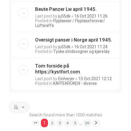
Beute Panzer Lw april 1945.
Last post by
ju55dk
«
16 Oct 2021 11:26
Posted in
Flyplasser / Flyplassforsvar/
Luftwaffe
Oversigt panser i Norge april 1945.
Last post by
ju55dk
«
16 Oct 2021 11:24
Posted in
Tyske stridsvogner og kjøretøy
Tom forside på
https://kystfort.com
Last post by
Einherjer
«
15 Oct 2021 12:12
Posted in
KAFFEKROKEN - diverse
Search found more than 1000 matches
1
…
2
3
4
5
20
Page
1
of
20
Next