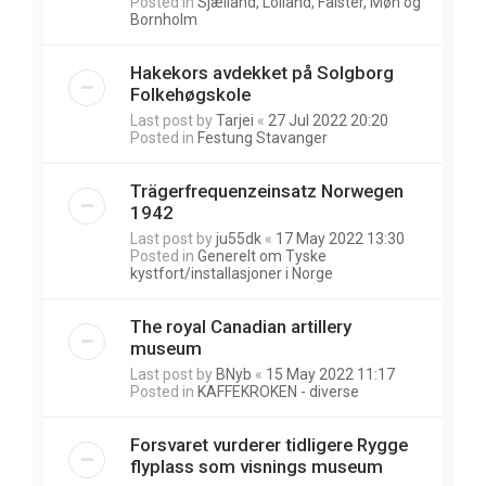
Posted in
Sjælland, Lolland, Falster, Møn og
Bornholm
Hakekors avdekket på Solgborg
Folkehøgskole
Last post by
Tarjei
«
27 Jul 2022 20:20
Posted in
Festung Stavanger
Trägerfrequenzeinsatz Norwegen
1942
Last post by
ju55dk
«
17 May 2022 13:30
Posted in
Generelt om Tyske
kystfort/installasjoner i Norge
The royal Canadian artillery
museum
Last post by
BNyb
«
15 May 2022 11:17
Posted in
KAFFEKROKEN - diverse
Forsvaret vurderer tidligere Rygge
flyplass som visnings museum