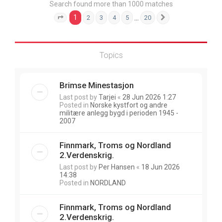
Search found more than 1000 matches
1
…
2
3
4
5
20
Page
1
of
20
Next
Topics
Brimse Minestasjon
Last post by
Tarjei
«
28 Jun 2026 1:27
Posted in
Norske kystfort og andre
militære anlegg bygd i perioden 1945 -
2007
Finnmark, Troms og Nordland
2.Verdenskrig.
Last post by
Per Hansen
«
18 Jun 2026
14:38
Posted in
NORDLAND
Finnmark, Troms og Nordland
2.Verdenskrig.