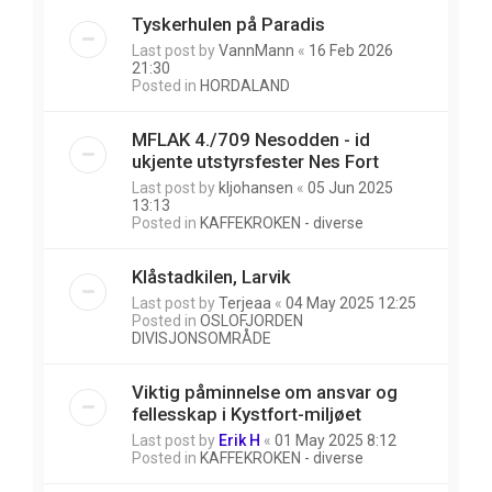
Tyskerhulen på Paradis
Last post by
VannMann
«
16 Feb 2026
21:30
Posted in
HORDALAND
MFLAK 4./709 Nesodden - id
ukjente utstyrsfester Nes Fort
Last post by
kljohansen
«
05 Jun 2025
13:13
Posted in
KAFFEKROKEN - diverse
Klåstadkilen, Larvik
Last post by
Terjeaa
«
04 May 2025 12:25
Posted in
OSLOFJORDEN
DIVISJONSOMRÅDE
Viktig påminnelse om ansvar og
fellesskap i Kystfort-miljøet
Last post by
Erik H
«
01 May 2025 8:12
Posted in
KAFFEKROKEN - diverse