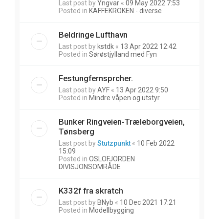
Last post by
Yngvar
«
09 May 2022 7:53
Posted in
KAFFEKROKEN - diverse
Beldringe Lufthavn
Last post by
kstdk
«
13 Apr 2022 12:42
Posted in
Sørøstjylland med Fyn
Festungfernsprcher.
Last post by
AYF
«
13 Apr 2022 9:50
Posted in
Mindre våpen og utstyr
Bunker Ringveien-Træleborgveien,
Tønsberg
Last post by
Stutzpunkt
«
10 Feb 2022
15:09
Posted in
OSLOFJORDEN
DIVISJONSOMRÅDE
K332f fra skratch
Last post by
BNyb
«
10 Dec 2021 17:21
Posted in
Modellbygging