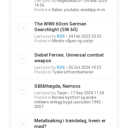
Last post by
Regelbau633
«
04 Mar 2025
14:56
Posted in
Bøker, youtube, avisklipp m.m
The WWII 60cm German
Searchlight (SW 60)
Last post by
KOS
«
24 Feb 2025 23:55
Posted in
Mindre våpen og utstyr
Siebel Ferries. Universal combat
weapon
Last post by
KOS
«
05 Oct 2024 19:53
Posted in
Tyske luftvernbatterier
Sållåthøgda, Namsos
Last post by
Tarjei
«
17 Sep 2024 11:24
Posted in
Norske kystfort og andre
militære anlegg bygd i perioden 1945 -
2007
Metallsøking i trøndelag, hvem er
med?