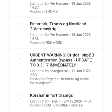
Last post by
Per Hansen
«
18 Jun 2026
14:37
Posted in
TROMS
Finnmark, Troms og Nordland
2.Verdenskrig.
Last post by
Per Hansen
«
18 Jun 2026
14:36
Posted in
FINNMARK
URGENT WARNING: Critical phpBB
Authentication Bypass - UPDATE
TO 3.3.17 IMMEDIATELY
Last post by
potegrouse
«
13 Jun 2026
2:50
Posted in
Regelbau bunkere og andre
installasjoner
Korshamn fort til salgs
Last post by
Tarjei
«
12 May 2026 14:34
Posted in
KAFFEKROKEN - diverse