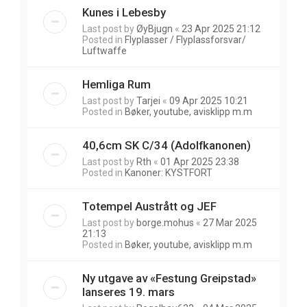
Kunes i Lebesby
Last post by
ØyBjugn
«
23 Apr 2025 21:12
Posted in
Flyplasser / Flyplassforsvar/
Luftwaffe
Hemliga Rum
Last post by
Tarjei
«
09 Apr 2025 10:21
Posted in
Bøker, youtube, avisklipp m.m
40,6cm SK C/34 (Adolfkanonen)
Last post by
Rth
«
01 Apr 2025 23:38
Posted in
Kanoner: KYSTFORT
Totempel Austrått og JEF
Last post by
borge.mohus
«
27 Mar 2025
21:13
Posted in
Bøker, youtube, avisklipp m.m
Ny utgave av «Festung Greipstad»
lanseres 19. mars