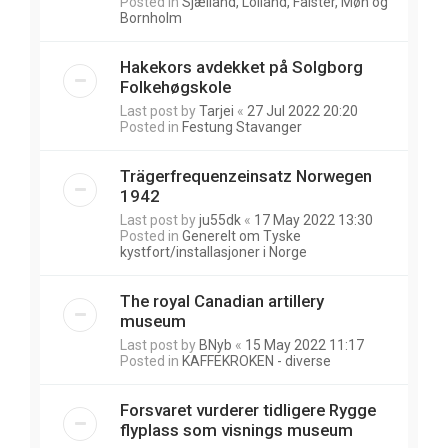
Posted in
Sjælland, Lolland, Falster, Møn og
Bornholm
Hakekors avdekket på Solgborg
Folkehøgskole
Last post by
Tarjei
«
27 Jul 2022 20:20
Posted in
Festung Stavanger
Trägerfrequenzeinsatz Norwegen
1942
Last post by
ju55dk
«
17 May 2022 13:30
Posted in
Generelt om Tyske
kystfort/installasjoner i Norge
The royal Canadian artillery
museum
Last post by
BNyb
«
15 May 2022 11:17
Posted in
KAFFEKROKEN - diverse
Forsvaret vurderer tidligere Rygge
flyplass som visnings museum