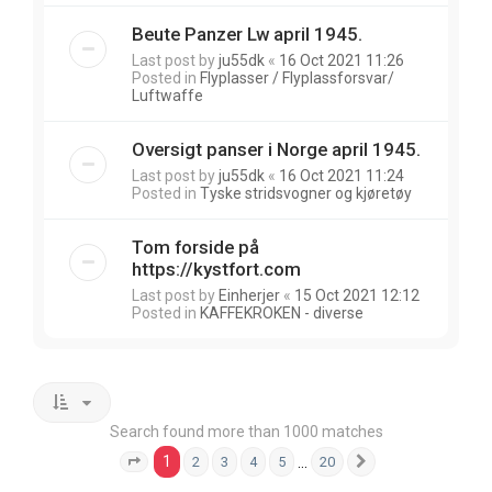
Beute Panzer Lw april 1945.
Last post by
ju55dk
«
16 Oct 2021 11:26
Posted in
Flyplasser / Flyplassforsvar/
Luftwaffe
Oversigt panser i Norge april 1945.
Last post by
ju55dk
«
16 Oct 2021 11:24
Posted in
Tyske stridsvogner og kjøretøy
Tom forside på
https://kystfort.com
Last post by
Einherjer
«
15 Oct 2021 12:12
Posted in
KAFFEKROKEN - diverse
Search found more than 1000 matches
1
…
2
3
4
5
20
Page
1
of
20
Next