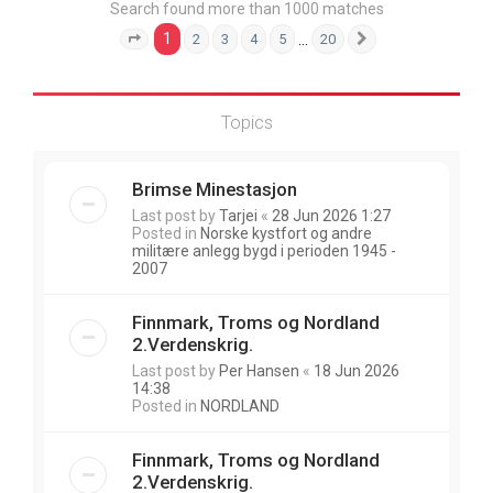
Search found more than 1000 matches
1
…
2
3
4
5
20
Page
1
of
20
Next
Topics
Brimse Minestasjon
Last post by
Tarjei
«
28 Jun 2026 1:27
Posted in
Norske kystfort og andre
militære anlegg bygd i perioden 1945 -
2007
Finnmark, Troms og Nordland
2.Verdenskrig.
Last post by
Per Hansen
«
18 Jun 2026
14:38
Posted in
NORDLAND
Finnmark, Troms og Nordland
2.Verdenskrig.