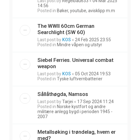
Last post by
Regelbau633
«
04 Mar 2025
14:56
Posted in
Bøker, youtube, avisklipp m.m
The WWII 60cm German
Searchlight (SW 60)
Last post by
KOS
«
24 Feb 2025 23:55
Posted in
Mindre våpen og utstyr
Siebel Ferries. Universal combat
weapon
Last post by
KOS
«
05 Oct 2024 19:53
Posted in
Tyske luftvernbatterier
Sållåthøgda, Namsos
Last post by
Tarjei
«
17 Sep 2024 11:24
Posted in
Norske kystfort og andre
militære anlegg bygd i perioden 1945 -
2007
Metallsøking i trøndelag, hvem er
med?