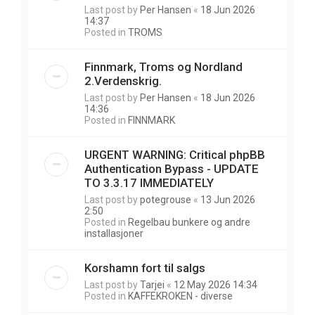
Last post by
Per Hansen
«
18 Jun 2026
14:37
Posted in
TROMS
Finnmark, Troms og Nordland
2.Verdenskrig.
Last post by
Per Hansen
«
18 Jun 2026
14:36
Posted in
FINNMARK
URGENT WARNING: Critical phpBB
Authentication Bypass - UPDATE
TO 3.3.17 IMMEDIATELY
Last post by
potegrouse
«
13 Jun 2026
2:50
Posted in
Regelbau bunkere og andre
installasjoner
Korshamn fort til salgs
Last post by
Tarjei
«
12 May 2026 14:34
Posted in
KAFFEKROKEN - diverse