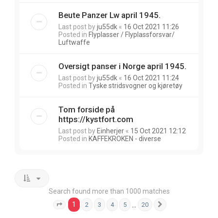
Beute Panzer Lw april 1945.
Last post by
ju55dk
«
16 Oct 2021 11:26
Posted in
Flyplasser / Flyplassforsvar/
Luftwaffe
Oversigt panser i Norge april 1945.
Last post by
ju55dk
«
16 Oct 2021 11:24
Posted in
Tyske stridsvogner og kjøretøy
Tom forside på
https://kystfort.com
Last post by
Einherjer
«
15 Oct 2021 12:12
Posted in
KAFFEKROKEN - diverse
Search found more than 1000 matches
1
…
2
3
4
5
20
Page
1
of
20
Next