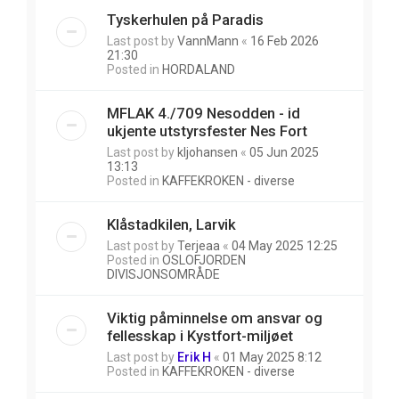
Tyskerhulen på Paradis
Last post by
VannMann
«
16 Feb 2026
21:30
Posted in
HORDALAND
MFLAK 4./709 Nesodden - id
ukjente utstyrsfester Nes Fort
Last post by
kljohansen
«
05 Jun 2025
13:13
Posted in
KAFFEKROKEN - diverse
Klåstadkilen, Larvik
Last post by
Terjeaa
«
04 May 2025 12:25
Posted in
OSLOFJORDEN
DIVISJONSOMRÅDE
Viktig påminnelse om ansvar og
fellesskap i Kystfort-miljøet
Last post by
Erik H
«
01 May 2025 8:12
Posted in
KAFFEKROKEN - diverse