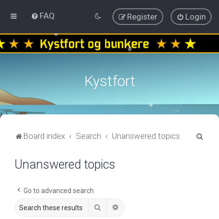
FAQ
Register
Login
Kystfort
S
Board index
Search
Unanswered topics
e
Unanswered topics
a
r
c
Go to advanced search
h
Search
Advanced search