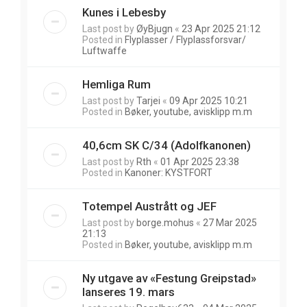
Kunes i Lebesby
Last post by
ØyBjugn
«
23 Apr 2025 21:12
Posted in
Flyplasser / Flyplassforsvar/
Luftwaffe
Hemliga Rum
Last post by
Tarjei
«
09 Apr 2025 10:21
Posted in
Bøker, youtube, avisklipp m.m
40,6cm SK C/34 (Adolfkanonen)
Last post by
Rth
«
01 Apr 2025 23:38
Posted in
Kanoner: KYSTFORT
Totempel Austrått og JEF
Last post by
borge.mohus
«
27 Mar 2025
21:13
Posted in
Bøker, youtube, avisklipp m.m
Ny utgave av «Festung Greipstad»
lanseres 19. mars