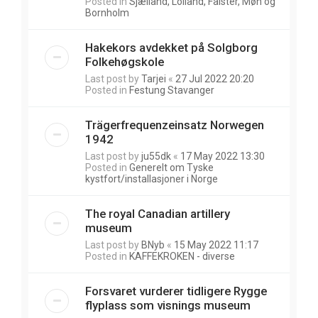
Posted in
Sjælland, Lolland, Falster, Møn og
Bornholm
Hakekors avdekket på Solgborg
Folkehøgskole
Last post by
Tarjei
«
27 Jul 2022 20:20
Posted in
Festung Stavanger
Trägerfrequenzeinsatz Norwegen
1942
Last post by
ju55dk
«
17 May 2022 13:30
Posted in
Generelt om Tyske
kystfort/installasjoner i Norge
The royal Canadian artillery
museum
Last post by
BNyb
«
15 May 2022 11:17
Posted in
KAFFEKROKEN - diverse
Forsvaret vurderer tidligere Rygge
flyplass som visnings museum