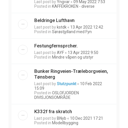
Last post by
Yngvar
«
09 May 2022 7:53
Posted in
KAFFEKROKEN - diverse
Beldringe Lufthavn
Last post by
kstdk
«
13 Apr 2022 12:42
Posted in
Sørøstjylland med Fyn
Festungfernsprcher.
Last post by
AYF
«
13 Apr 2022 9:50
Posted in
Mindre våpen og utstyr
Bunker Ringveien-Træleborgveien,
Tønsberg
Last post by
Stutzpunkt
«
10 Feb 2022
15:09
Posted in
OSLOFJORDEN
DIVISJONSOMRÅDE
K332f fra skratch
Last post by
BNyb
«
10 Dec 2021 17:21
Posted in
Modellbygging