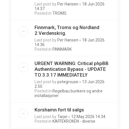
Last post by
Per Hansen
«
18 Jun 2026
14:37
Posted in
TROMS
Finnmark, Troms og Nordland
2.Verdenskrig.
Last post by
Per Hansen
«
18 Jun 2026
14:36
Posted in
FINNMARK
URGENT WARNING: Critical phpBB
Authentication Bypass - UPDATE
TO 3.3.17 IMMEDIATELY
Last post by
potegrouse
«
13 Jun 2026
2:50
Posted in
Regelbau bunkere og andre
installasjoner
Korshamn fort til salgs
Last post by
Tarjei
«
12 May 2026 14:34
Posted in
KAFFEKROKEN - diverse