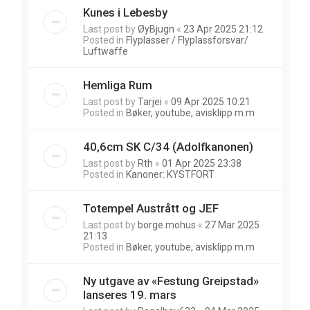
Kunes i Lebesby
Last post by
ØyBjugn
«
23 Apr 2025 21:12
Posted in
Flyplasser / Flyplassforsvar/
Luftwaffe
Hemliga Rum
Last post by
Tarjei
«
09 Apr 2025 10:21
Posted in
Bøker, youtube, avisklipp m.m
40,6cm SK C/34 (Adolfkanonen)
Last post by
Rth
«
01 Apr 2025 23:38
Posted in
Kanoner: KYSTFORT
Totempel Austrått og JEF
Last post by
borge.mohus
«
27 Mar 2025
21:13
Posted in
Bøker, youtube, avisklipp m.m
Ny utgave av «Festung Greipstad»
lanseres 19. mars