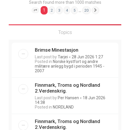
Search found more than 1000 matches
1
…
2
3
4
5
20
Page
1
of
20
Next
Topics
Brimse Minestasjon
Last post by
Tarjei
«
28 Jun 2026 1:27
Posted in
Norske kystfort og andre
militære anlegg bygd i perioden 1945 -
2007
Finnmark, Troms og Nordland
2.Verdenskrig.
Last post by
Per Hansen
«
18 Jun 2026
14:38
Posted in
NORDLAND
Finnmark, Troms og Nordland
2.Verdenskrig.