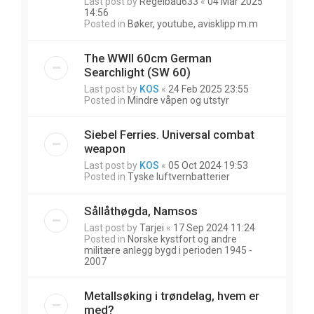
Last post by
Regelbau633
«
04 Mar 2025
14:56
Posted in
Bøker, youtube, avisklipp m.m
The WWII 60cm German
Searchlight (SW 60)
Last post by
KOS
«
24 Feb 2025 23:55
Posted in
Mindre våpen og utstyr
Siebel Ferries. Universal combat
weapon
Last post by
KOS
«
05 Oct 2024 19:53
Posted in
Tyske luftvernbatterier
Sållåthøgda, Namsos
Last post by
Tarjei
«
17 Sep 2024 11:24
Posted in
Norske kystfort og andre
militære anlegg bygd i perioden 1945 -
2007
Metallsøking i trøndelag, hvem er
med?