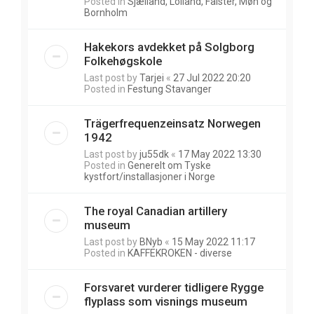
Posted in
Sjælland, Lolland, Falster, Møn og
Bornholm
Hakekors avdekket på Solgborg
Folkehøgskole
Last post by
Tarjei
«
27 Jul 2022 20:20
Posted in
Festung Stavanger
Trägerfrequenzeinsatz Norwegen
1942
Last post by
ju55dk
«
17 May 2022 13:30
Posted in
Generelt om Tyske
kystfort/installasjoner i Norge
The royal Canadian artillery
museum
Last post by
BNyb
«
15 May 2022 11:17
Posted in
KAFFEKROKEN - diverse
Forsvaret vurderer tidligere Rygge
flyplass som visnings museum