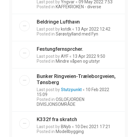
Last post by
Yngvar
«
09 May 2022 7:53
Posted in
KAFFEKROKEN - diverse
Beldringe Lufthavn
Last post by
kstdk
«
13 Apr 2022 12:42
Posted in
Sørøstjylland med Fyn
Festungfernsprcher.
Last post by
AYF
«
13 Apr 2022 9:50
Posted in
Mindre våpen og utstyr
Bunker Ringveien-Træleborgveien,
Tønsberg
Last post by
Stutzpunkt
«
10 Feb 2022
15:09
Posted in
OSLOFJORDEN
DIVISJONSOMRÅDE
K332f fra skratch
Last post by
BNyb
«
10 Dec 2021 17:21
Posted in
Modellbygging