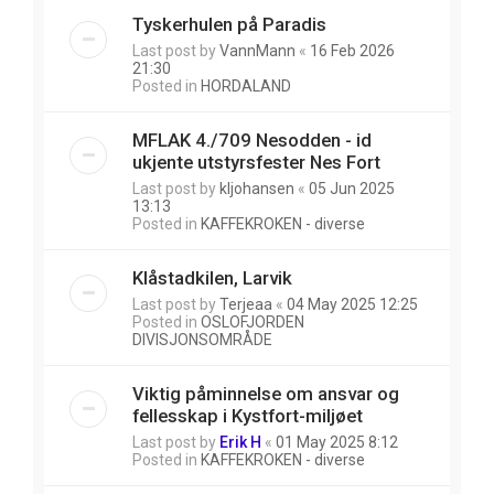
Tyskerhulen på Paradis
Last post by
VannMann
«
16 Feb 2026
21:30
Posted in
HORDALAND
MFLAK 4./709 Nesodden - id
ukjente utstyrsfester Nes Fort
Last post by
kljohansen
«
05 Jun 2025
13:13
Posted in
KAFFEKROKEN - diverse
Klåstadkilen, Larvik
Last post by
Terjeaa
«
04 May 2025 12:25
Posted in
OSLOFJORDEN
DIVISJONSOMRÅDE
Viktig påminnelse om ansvar og
fellesskap i Kystfort-miljøet
Last post by
Erik H
«
01 May 2025 8:12
Posted in
KAFFEKROKEN - diverse