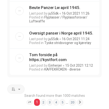
Beute Panzer Lw april 1945.
Last post by
ju55dk
«
16 Oct 2021 11:26
Posted in
Flyplasser / Flyplassforsvar/
Luftwaffe
Oversigt panser i Norge april 1945.
Last post by
ju55dk
«
16 Oct 2021 11:24
Posted in
Tyske stridsvogner og kjøretøy
Tom forside på
https://kystfort.com
Last post by
Einherjer
«
15 Oct 2021 12:12
Posted in
KAFFEKROKEN - diverse
Search found more than 1000 matches
1
…
2
3
4
5
20
Page
1
of
20
Next