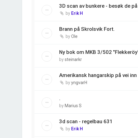
3D scan av bunkere - besøk de på 
by
Erik H
Brann på Skrolsvik Fort.
by
Ole
Ny bok om MKB 3/502 "Flekkeröy
by
steinarkr
Amerikansk hangarskip på vei inn 
by
yngvarH
.
by
Marius S
3d scan - regelbau 631
by
Erik H