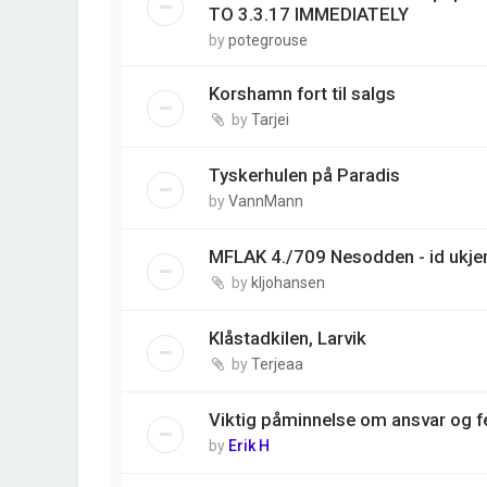
TO 3.3.17 IMMEDIATELY
by
potegrouse
Korshamn fort til salgs
by
Tarjei
Tyskerhulen på Paradis
by
VannMann
MFLAK 4./709 Nesodden - id ukjen
by
kljohansen
Klåstadkilen, Larvik
by
Terjeaa
Viktig påminnelse om ansvar og fe
by
Erik H