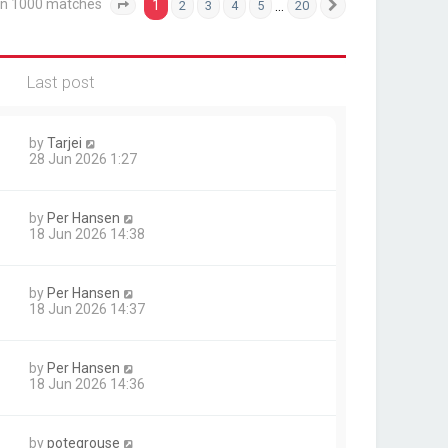
an 1000 matches
1
…
2
3
4
5
20
Page
1
of
20
Next
Last post
by
Tarjei
28 Jun 2026 1:27
by
Per Hansen
18 Jun 2026 14:38
by
Per Hansen
18 Jun 2026 14:37
by
Per Hansen
18 Jun 2026 14:36
by
potegrouse