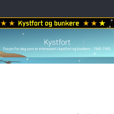
Kystfort
Forum for deg som er interessert i kystfort og bunkere - 1940-1945