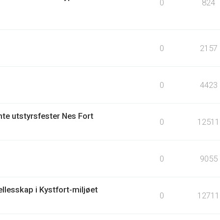
0
824
0
2157
0
4423
te utstyrsfester Nes Fort
0
12511
0
9055
llesskap i Kystfort-miljøet
0
12711