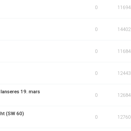
0
11694
0
14402
0
11684
0
12443
 lanseres 19. mars
0
12684
ht (SW 60)
0
12760