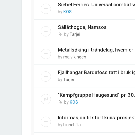
Siebel Ferries. Universal combat
by
KOS
Sållåthøgda, Namsos
by
Tarjei
Metallsøking i trøndelag, hvem e
by
malvikingen
Fjallhangar Bardufoss tatt i bruk i
by
Tarjei
"Kampfgruppe Haugesund" pr. 30
by
KOS
Informasjon til stort kunstprosjek
by
Linnchilla