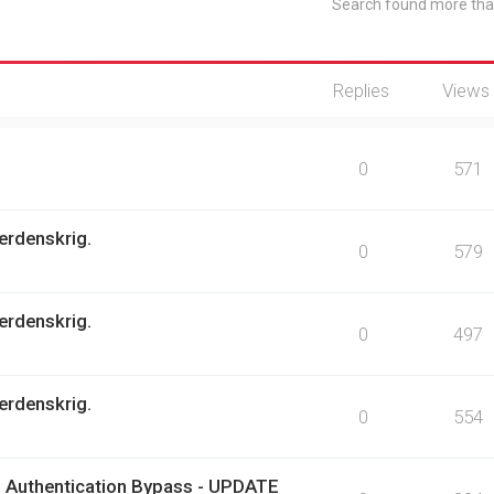
Search found more th
Replies
Views
0
571
erdenskrig.
0
579
erdenskrig.
0
497
erdenskrig.
0
554
 Authentication Bypass - UPDATE