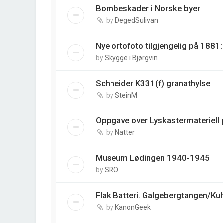
Bombeskader i Norske byer
by
DegedSulivan
Nye ortofoto tilgjengelig på 188
by
Skygge i Bjørgvin
Schneider K331(f) granathylse
by
SteinM
Oppgave over Lyskastermateriell p
by
Natter
Museum Lødingen 1940-1945
by
SRO
Flak Batteri. Galgebergtangen/Ku
by
KanonGeek