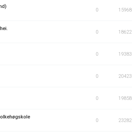
nd)
0
15968
hei.
0
18622
0
19383
0
20423
0
19858
Folkehøgskole
0
23282