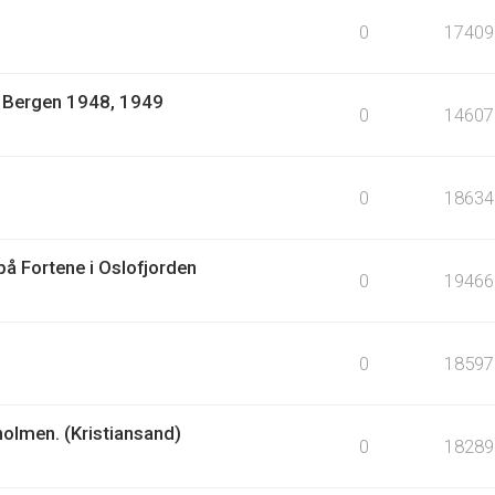
0
17409
1: Bergen 1948, 1949
0
14607
0
18634
å Fortene i Oslofjorden
0
19466
0
18597
holmen. (Kristiansand)
0
18289