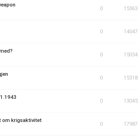
 weapon
0
15363
0
14047
r med?
0
15034
gjen
0
15318
.1.1943
0
13045
t om krigsaktivitet
0
17987