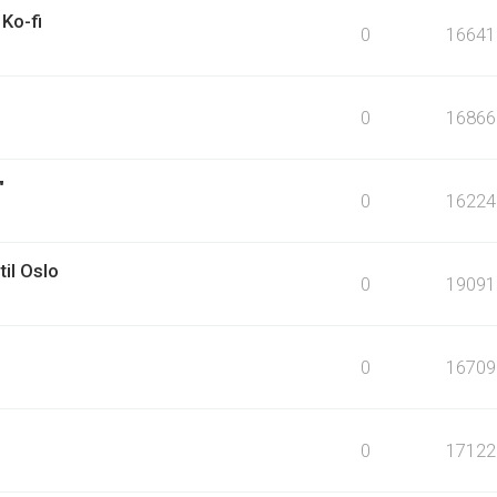
Ko-fi
0
16641
0
16866
"
0
16224
til Oslo
0
19091
0
16709
0
17122