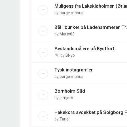
Muligens fra Lakskløholmen (Ørla
by
borge.mohus
Bål i bunker på Ladehammeren Tr.
by
Morty63
Avstandsmålere på Kystfort
by
BNyb
Tysk instagram'er
by
borge.mohus
Bornholm Süd
by
jomjom
Hakekors avdekket på Solgborg 
by
Tarjei