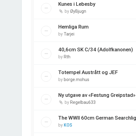
Kunes i Lebesby
by
ØyBjugn
Hemliga Rum
by
Tarjei
40,6cm SK C/34 (Adolfkanonen)
by
Rth
Totempel Austrått og JEF
by
borge.mohus
Ny utgave av «Festung Greipstad»
by
Regelbau633
The WWII 60cm German Searchlig
by
KOS