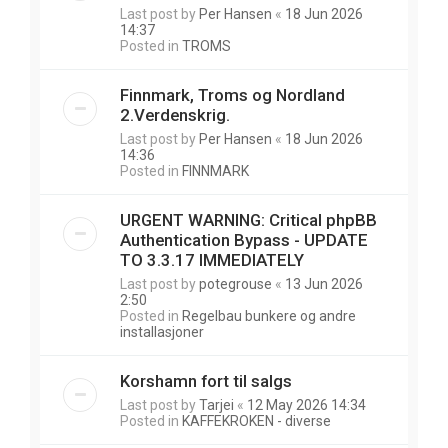
Last post by
Per Hansen
«
18 Jun 2026
14:37
Posted in
TROMS
Finnmark, Troms og Nordland
2.Verdenskrig.
Last post by
Per Hansen
«
18 Jun 2026
14:36
Posted in
FINNMARK
URGENT WARNING: Critical phpBB
Authentication Bypass - UPDATE
TO 3.3.17 IMMEDIATELY
Last post by
potegrouse
«
13 Jun 2026
2:50
Posted in
Regelbau bunkere og andre
installasjoner
Korshamn fort til salgs
Last post by
Tarjei
«
12 May 2026 14:34
Posted in
KAFFEKROKEN - diverse