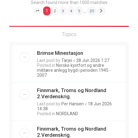
Search found more than 1000 matches
1
…
2
3
4
5
20
Page
1
of
20
Next
Topics
Brimse Minestasjon
Last post by
Tarjei
«
28 Jun 2026 1:27
Posted in
Norske kystfort og andre
militære anlegg bygd i perioden 1945 -
2007
Finnmark, Troms og Nordland
2.Verdenskrig.
Last post by
Per Hansen
«
18 Jun 2026
14:38
Posted in
NORDLAND
Finnmark, Troms og Nordland
2.Verdenskrig.