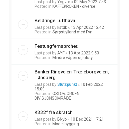
Last post by
Yngvar
«
09 May 2022 7:53
Posted in
KAFFEKROKEN - diverse
Beldringe Lufthavn
Last post by
kstdk
«
13 Apr 2022 12:42
Posted in
Sørøstjylland med Fyn
Festungfernsprcher.
Last post by
AYF
«
13 Apr 2022 9:50
Posted in
Mindre våpen og utstyr
Bunker Ringveien-Træleborgveien,
Tønsberg
Last post by
Stutzpunkt
«
10 Feb 2022
15:09
Posted in
OSLOFJORDEN
DIVISJONSOMRÅDE
K332f fra skratch
Last post by
BNyb
«
10 Dec 2021 17:21
Posted in
Modellbygging