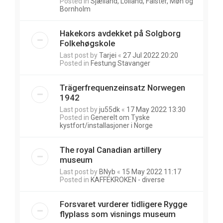
Posted in
Sjælland, Lolland, Falster, Møn og
Bornholm
Hakekors avdekket på Solgborg
Folkehøgskole
Last post by
Tarjei
«
27 Jul 2022 20:20
Posted in
Festung Stavanger
Trägerfrequenzeinsatz Norwegen
1942
Last post by
ju55dk
«
17 May 2022 13:30
Posted in
Generelt om Tyske
kystfort/installasjoner i Norge
The royal Canadian artillery
museum
Last post by
BNyb
«
15 May 2022 11:17
Posted in
KAFFEKROKEN - diverse
Forsvaret vurderer tidligere Rygge
flyplass som visnings museum