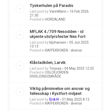
Tyskerhulen på Paradis
Last post by
VannMann
«
16 Feb 2026
21:30
Posted in
HORDALAND
MFLAK 4./709 Nesodden - id
ukjente utstyrsfester Nes Fort
Last post by
kljohansen
«
05 Jun 2025
13:13
Posted in
KAFFEKROKEN - diverse
Klåstadkilen, Larvik
Last post by
Terjeaa
«
04 May 2025 12:25
Posted in
OSLOFJORDEN
DIVISJONSOMRÅDE
Viktig påminnelse om ansvar og
fellesskap i Kystfort-miljøet
Last post by
Erik H
«
01 May 2025 8:12
Posted in
KAFFEKROKEN - diverse