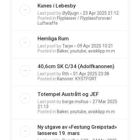
Kunes i Lebesby
Last post by
ØyBjugn
«
23 Apr 2025 21:12
Posted in
Flyplasser / Flyplassforsvar/
Luftwaffe
Hemliga Rum
Last post by
Tarjei
«
09 Apr 2025 10:21
Posted in
Bøker, youtube, avisklipp m.m
40,6cm SK C/34 (Adolfkanonen)
Last post by
Rth
«
01 Apr 2025 23:38
Posted in
Kanoner: KYSTFORT
Totempel Austrått og JEF
Last post by
borge.mohus
«
27 Mar 2025
21:13
Posted in
Bøker, youtube, avisklipp m.m
Ny utgave av «Festung Greipstad»
lanseres 19. mars