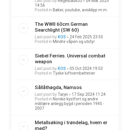
Last post by
Regelbau633
«
04 Mar 2025
14:56
Posted in
Bøker, youtube, avisklipp m.m
The WWII 60cm German
Searchlight (SW 60)
Last post by
KOS
«
24 Feb 2025 23:55
Posted in
Mindre våpen og utstyr
Siebel Ferries. Universal combat
weapon
Last post by
KOS
«
05 Oct 2024 19:53
Posted in
Tyske luftvernbatterier
Sållåthøgda, Namsos
Last post by
Tarjei
«
17 Sep 2024 11:24
Posted in
Norske kystfort og andre
militære anlegg bygd i perioden 1945 -
2007
Metallsøking i trøndelag, hvem er
med?