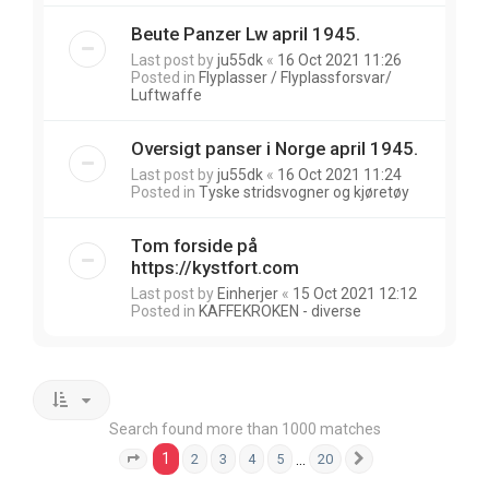
Beute Panzer Lw april 1945.
Last post by
ju55dk
«
16 Oct 2021 11:26
Posted in
Flyplasser / Flyplassforsvar/
Luftwaffe
Oversigt panser i Norge april 1945.
Last post by
ju55dk
«
16 Oct 2021 11:24
Posted in
Tyske stridsvogner og kjøretøy
Tom forside på
https://kystfort.com
Last post by
Einherjer
«
15 Oct 2021 12:12
Posted in
KAFFEKROKEN - diverse
Search found more than 1000 matches
1
…
2
3
4
5
20
Page
1
of
20
Next