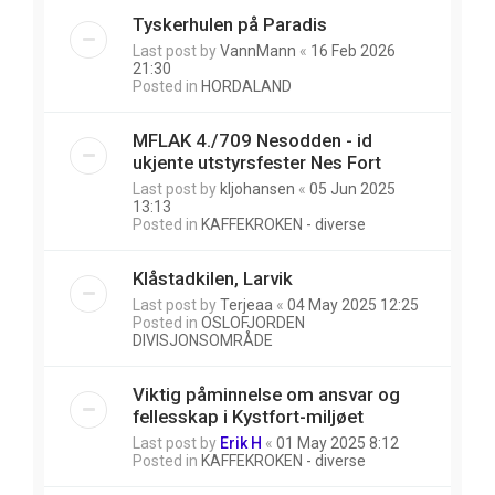
Tyskerhulen på Paradis
Last post by
VannMann
«
16 Feb 2026
21:30
Posted in
HORDALAND
MFLAK 4./709 Nesodden - id
ukjente utstyrsfester Nes Fort
Last post by
kljohansen
«
05 Jun 2025
13:13
Posted in
KAFFEKROKEN - diverse
Klåstadkilen, Larvik
Last post by
Terjeaa
«
04 May 2025 12:25
Posted in
OSLOFJORDEN
DIVISJONSOMRÅDE
Viktig påminnelse om ansvar og
fellesskap i Kystfort-miljøet
Last post by
Erik H
«
01 May 2025 8:12
Posted in
KAFFEKROKEN - diverse