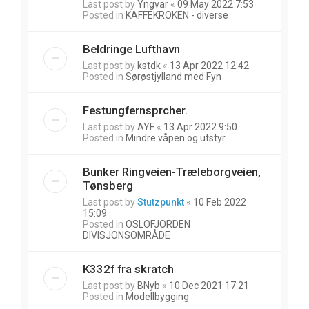
Last post by
Yngvar
«
09 May 2022 7:53
Posted in
KAFFEKROKEN - diverse
Beldringe Lufthavn
Last post by
kstdk
«
13 Apr 2022 12:42
Posted in
Sørøstjylland med Fyn
Festungfernsprcher.
Last post by
AYF
«
13 Apr 2022 9:50
Posted in
Mindre våpen og utstyr
Bunker Ringveien-Træleborgveien,
Tønsberg
Last post by
Stutzpunkt
«
10 Feb 2022
15:09
Posted in
OSLOFJORDEN
DIVISJONSOMRÅDE
K332f fra skratch
Last post by
BNyb
«
10 Dec 2021 17:21
Posted in
Modellbygging