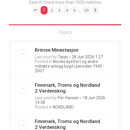
Search found more than 1000 matches
1
…
2
3
4
5
20
Page
1
of
20
Next
Topics
Brimse Minestasjon
Last post by
Tarjei
«
28 Jun 2026 1:27
Posted in
Norske kystfort og andre
militære anlegg bygd i perioden 1945 -
2007
Finnmark, Troms og Nordland
2.Verdenskrig.
Last post by
Per Hansen
«
18 Jun 2026
14:38
Posted in
NORDLAND
Finnmark, Troms og Nordland
2.Verdenskrig.