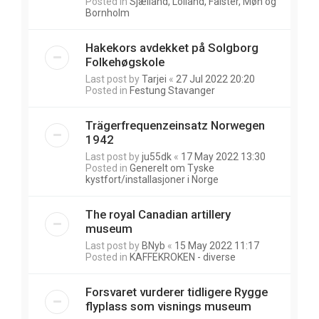
Posted in
Sjælland, Lolland, Falster, Møn og
Bornholm
Hakekors avdekket på Solgborg
Folkehøgskole
Last post by
Tarjei
«
27 Jul 2022 20:20
Posted in
Festung Stavanger
Trägerfrequenzeinsatz Norwegen
1942
Last post by
ju55dk
«
17 May 2022 13:30
Posted in
Generelt om Tyske
kystfort/installasjoner i Norge
The royal Canadian artillery
museum
Last post by
BNyb
«
15 May 2022 11:17
Posted in
KAFFEKROKEN - diverse
Forsvaret vurderer tidligere Rygge
flyplass som visnings museum