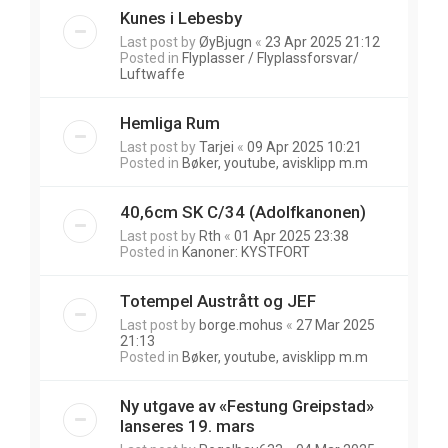
Kunes i Lebesby
Last post by
ØyBjugn
«
23 Apr 2025 21:12
Posted in
Flyplasser / Flyplassforsvar/
Luftwaffe
Hemliga Rum
Last post by
Tarjei
«
09 Apr 2025 10:21
Posted in
Bøker, youtube, avisklipp m.m
40,6cm SK C/34 (Adolfkanonen)
Last post by
Rth
«
01 Apr 2025 23:38
Posted in
Kanoner: KYSTFORT
Totempel Austrått og JEF
Last post by
borge.mohus
«
27 Mar 2025
21:13
Posted in
Bøker, youtube, avisklipp m.m
Ny utgave av «Festung Greipstad»
lanseres 19. mars