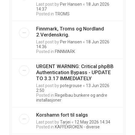
Last post by
Per Hansen
«
18 Jun 2026
14:37
Posted in
TROMS
Finnmark, Troms og Nordland
2.Verdenskrig.
Last post by
Per Hansen
«
18 Jun 2026
14:36
Posted in
FINNMARK
URGENT WARNING: Critical phpBB
Authentication Bypass - UPDATE
TO 3.3.17 IMMEDIATELY
Last post by
potegrouse
«
13 Jun 2026
2:50
Posted in
Regelbau bunkere og andre
installasjoner
Korshamn fort til salgs
Last post by
Tarjei
«
12 May 2026 14:34
Posted in
KAFFEKROKEN - diverse