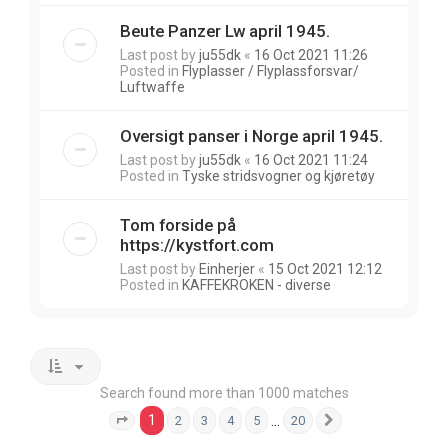
Beute Panzer Lw april 1945.
Last post by
ju55dk
«
16 Oct 2021 11:26
Posted in
Flyplasser / Flyplassforsvar/
Luftwaffe
Oversigt panser i Norge april 1945.
Last post by
ju55dk
«
16 Oct 2021 11:24
Posted in
Tyske stridsvogner og kjøretøy
Tom forside på
https://kystfort.com
Last post by
Einherjer
«
15 Oct 2021 12:12
Posted in
KAFFEKROKEN - diverse
Search found more than 1000 matches
1
…
2
3
4
5
20
Page
1
of
20
Next