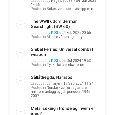
Last post by
Regelbau633
«
04 Mar 2025
14:56
Posted in
Bøker, youtube, avisklipp m.m
The WWII 60cm German
Searchlight (SW 60)
Last post by
KOS
«
24 Feb 2025 23:55
Posted in
Mindre våpen og utstyr
Siebel Ferries. Universal combat
weapon
Last post by
KOS
«
05 Oct 2024 19:53
Posted in
Tyske luftvernbatterier
Sållåthøgda, Namsos
Last post by
Tarjei
«
17 Sep 2024 11:24
Posted in
Norske kystfort og andre
militære anlegg bygd i perioden 1945 -
2007
Metallsøking i trøndelag, hvem er
med?