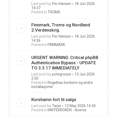
Last post by
Per Hansen
«
18 Jun 2026
14:37
Posted in
TROMS
Finnmark, Troms og Nordland
2.Verdenskrig.
Last post by
Per Hansen
«
18 Jun 2026
14:36
Posted in
FINNMARK
URGENT WARNING: Critical phpBB
Authentication Bypass - UPDATE
TO 3.3.17 IMMEDIATELY
Last post by
potegrouse
«
13 Jun 2026
2:50
Posted in
Regelbau bunkere og andre
installasjoner
Korshamn fort til salgs
Last post by
Tarjei
«
12 May 2026 14:34
Posted in
KAFFEKROKEN - diverse