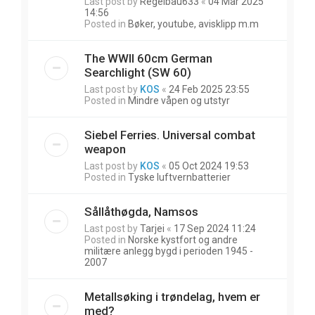
Last post by
Regelbau633
«
04 Mar 2025
14:56
Posted in
Bøker, youtube, avisklipp m.m
The WWII 60cm German
Searchlight (SW 60)
Last post by
KOS
«
24 Feb 2025 23:55
Posted in
Mindre våpen og utstyr
Siebel Ferries. Universal combat
weapon
Last post by
KOS
«
05 Oct 2024 19:53
Posted in
Tyske luftvernbatterier
Sållåthøgda, Namsos
Last post by
Tarjei
«
17 Sep 2024 11:24
Posted in
Norske kystfort og andre
militære anlegg bygd i perioden 1945 -
2007
Metallsøking i trøndelag, hvem er
med?