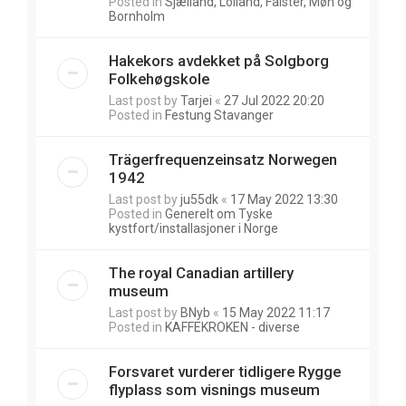
Posted in
Sjælland, Lolland, Falster, Møn og
Bornholm
Hakekors avdekket på Solgborg
Folkehøgskole
Last post by
Tarjei
«
27 Jul 2022 20:20
Posted in
Festung Stavanger
Trägerfrequenzeinsatz Norwegen
1942
Last post by
ju55dk
«
17 May 2022 13:30
Posted in
Generelt om Tyske
kystfort/installasjoner i Norge
The royal Canadian artillery
museum
Last post by
BNyb
«
15 May 2022 11:17
Posted in
KAFFEKROKEN - diverse
Forsvaret vurderer tidligere Rygge
flyplass som visnings museum