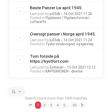
Beute Panzer Lw april 1945.
Last post by
ju55dk
«
16 Oct 2021 11:26
Posted in
Flyplasser / Flyplassforsvar/
Luftwaffe
Oversigt panser i Norge april 1945.
Last post by
ju55dk
«
16 Oct 2021 11:24
Posted in
Tyske stridsvogner og kjøretøy
Tom forside på
https://kystfort.com
Last post by
Einherjer
«
15 Oct 2021 12:12
Posted in
KAFFEKROKEN - diverse
Search found more than 1000 matches
1
…
2
3
4
5
20
Page
1
of
20
Next