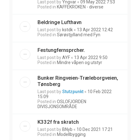
Last post by
Yngvar
«
09 May 2022 7:53
Posted in
KAFFEKROKEN - diverse
Beldringe Lufthavn
Last post by
kstdk
«
13 Apr 2022 12:42
Posted in
Sørøstjylland med Fyn
Festungfernsprcher.
Last post by
AYF
«
13 Apr 2022 9:50
Posted in
Mindre våpen og utstyr
Bunker Ringveien-Træleborgveien,
Tønsberg
Last post by
Stutzpunkt
«
10 Feb 2022
15:09
Posted in
OSLOFJORDEN
DIVISJONSOMRÅDE
K332f fra skratch
Last post by
BNyb
«
10 Dec 2021 17:21
Posted in
Modellbygging