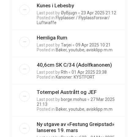
Kunes i Lebesby
Last post by
ØyBjugn
«
23 Apr 2025 21:12
Posted in
Flyplasser / Flyplassforsvar/
Luftwaffe
Hemliga Rum
Last post by
Tarjei
«
09 Apr 2025 10:21
Posted in
Bøker, youtube, avisklipp m.m
40,6cm SK C/34 (Adolfkanonen)
Last post by
Rth
«
01 Apr 2025 23:38
Posted in
Kanoner: KYSTFORT
Totempel Austrått og JEF
Last post by
borge.mohus
«
27 Mar 2025
21:13
Posted in
Bøker, youtube, avisklipp m.m
Ny utgave av «Festung Greipstad»
lanseres 19. mars