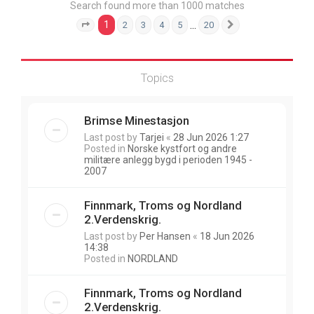
Search found more than 1000 matches
1
…
2
3
4
5
20
Page
1
of
20
Next
Topics
Brimse Minestasjon
Last post by
Tarjei
«
28 Jun 2026 1:27
Posted in
Norske kystfort og andre
militære anlegg bygd i perioden 1945 -
2007
Finnmark, Troms og Nordland
2.Verdenskrig.
Last post by
Per Hansen
«
18 Jun 2026
14:38
Posted in
NORDLAND
Finnmark, Troms og Nordland
2.Verdenskrig.