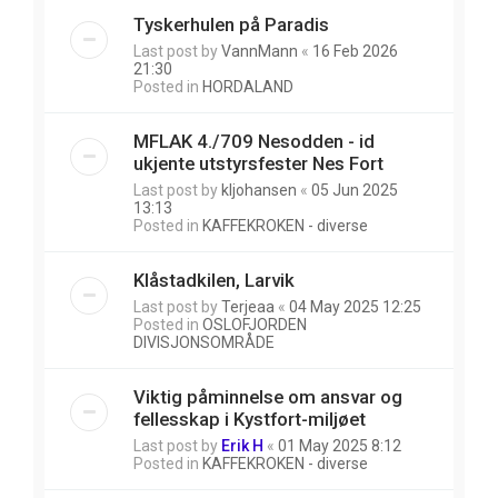
Tyskerhulen på Paradis
Last post by
VannMann
«
16 Feb 2026
21:30
Posted in
HORDALAND
MFLAK 4./709 Nesodden - id
ukjente utstyrsfester Nes Fort
Last post by
kljohansen
«
05 Jun 2025
13:13
Posted in
KAFFEKROKEN - diverse
Klåstadkilen, Larvik
Last post by
Terjeaa
«
04 May 2025 12:25
Posted in
OSLOFJORDEN
DIVISJONSOMRÅDE
Viktig påminnelse om ansvar og
fellesskap i Kystfort-miljøet
Last post by
Erik H
«
01 May 2025 8:12
Posted in
KAFFEKROKEN - diverse