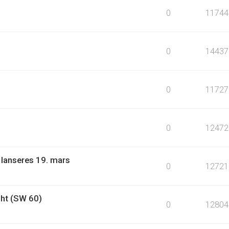
0
11744
0
14437
0
11727
0
12472
 lanseres 19. mars
0
12721
ht (SW 60)
0
12804