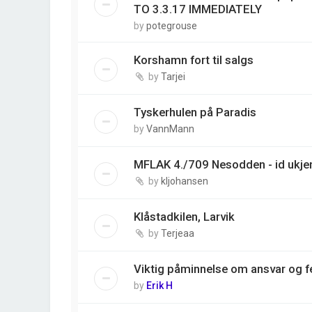
TO 3.3.17 IMMEDIATELY
by
potegrouse
Korshamn fort til salgs
by
Tarjei
Tyskerhulen på Paradis
by
VannMann
MFLAK 4./709 Nesodden - id ukjen
by
kljohansen
Klåstadkilen, Larvik
by
Terjeaa
Viktig påminnelse om ansvar og fe
by
Erik H