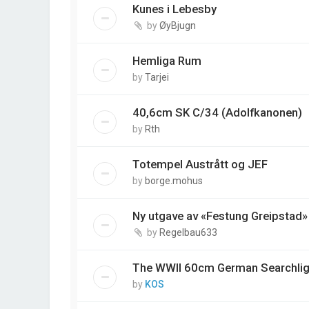
Kunes i Lebesby
by
ØyBjugn
Hemliga Rum
by
Tarjei
40,6cm SK C/34 (Adolfkanonen)
by
Rth
Totempel Austrått og JEF
by
borge.mohus
Ny utgave av «Festung Greipstad»
by
Regelbau633
The WWII 60cm German Searchlig
by
KOS