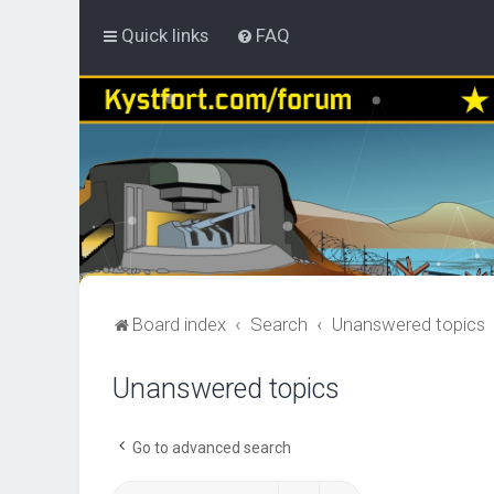
Quick links
FAQ
Board index
Search
Unanswered topics
Unanswered topics
Go to advanced search