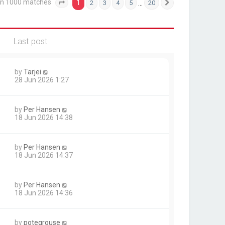
an 1000 matches
1
…
2
3
4
5
20
Page
1
of
20
Next
Last post
by
Tarjei
28 Jun 2026 1:27
by
Per Hansen
18 Jun 2026 14:38
by
Per Hansen
18 Jun 2026 14:37
by
Per Hansen
18 Jun 2026 14:36
by
potegrouse