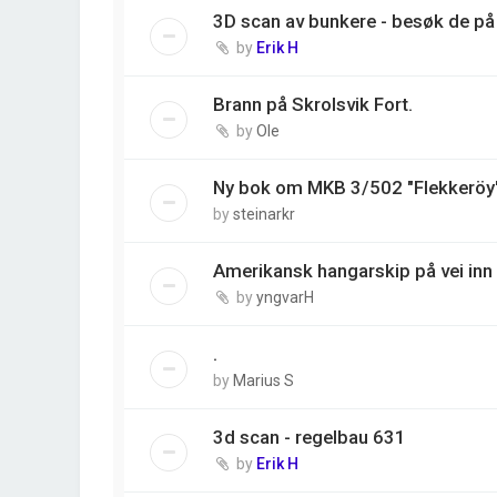
3D scan av bunkere - besøk de på 
by
Erik H
Brann på Skrolsvik Fort.
by
Ole
Ny bok om MKB 3/502 "Flekkeröy
by
steinarkr
Amerikansk hangarskip på vei inn 
by
yngvarH
.
by
Marius S
3d scan - regelbau 631
by
Erik H