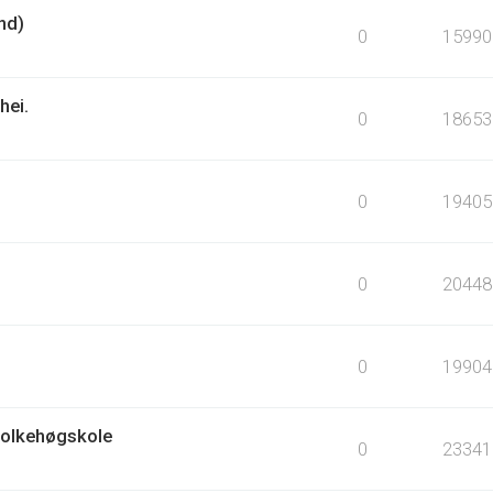
nd)
0
15990
hei.
0
18653
0
19405
0
20448
0
19904
Folkehøgskole
0
23341