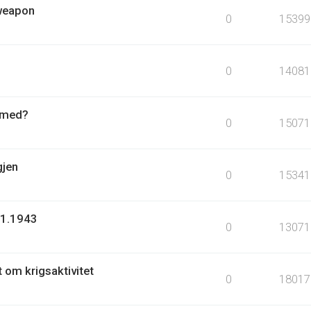
 weapon
0
15399
0
14081
r med?
0
15071
gjen
0
15341
.1.1943
0
13071
t om krigsaktivitet
0
18017