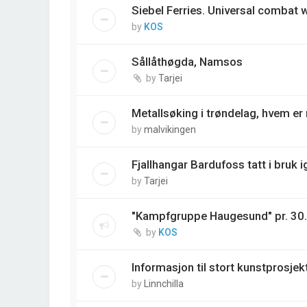
Siebel Ferries. Universal combat
by
KOS
Sållåthøgda, Namsos
by
Tarjei
Metallsøking i trøndelag, hvem e
by
malvikingen
Fjallhangar Bardufoss tatt i bruk i
by
Tarjei
"Kampfgruppe Haugesund" pr. 30
by
KOS
Informasjon til stort kunstprosjek
by
Linnchilla