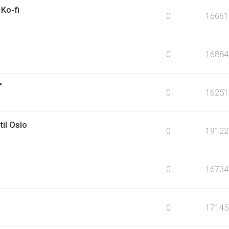
Ko-fi
0
16661
0
16884
"
0
16251
til Oslo
0
19122
0
16734
0
17145