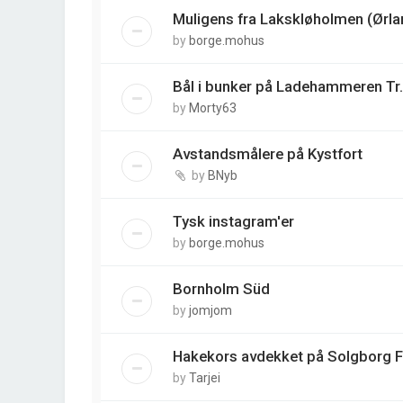
Muligens fra Lakskløholmen (Ørla
by
borge.mohus
Bål i bunker på Ladehammeren Tr.
by
Morty63
Avstandsmålere på Kystfort
by
BNyb
Tysk instagram'er
by
borge.mohus
Bornholm Süd
by
jomjom
Hakekors avdekket på Solgborg 
by
Tarjei