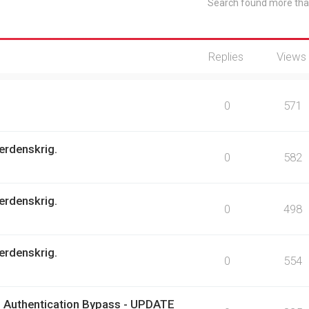
Search found more th
Replies
Views
0
571
erdenskrig.
0
582
erdenskrig.
0
498
erdenskrig.
0
554
 Authentication Bypass - UPDATE