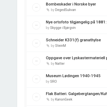
Bombeskader i Norske byer
by
DegedSulivan
Nye ortofoto tilgjengelig på 188
by
Skygge i Bjørgvin
Schneider K331(f) granathylse
by
SteinM
Oppgave over Lyskastermateriell p
by
Natter
Museum Lødingen 1940-1945
by
SRO
Flak Batteri. Galgebergtangen/Ku
by
KanonGeek