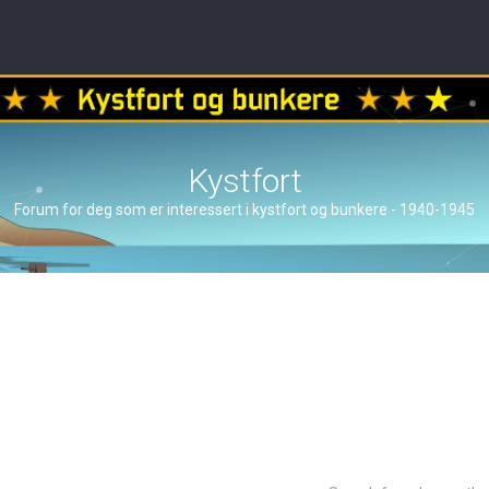
Kystfort
Forum for deg som er interessert i kystfort og bunkere - 1940-1945