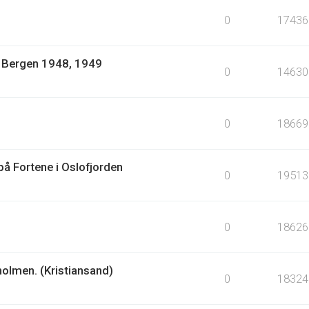
0
17436
1: Bergen 1948, 1949
0
14630
0
18669
å Fortene i Oslofjorden
0
19513
0
18626
holmen. (Kristiansand)
0
18324