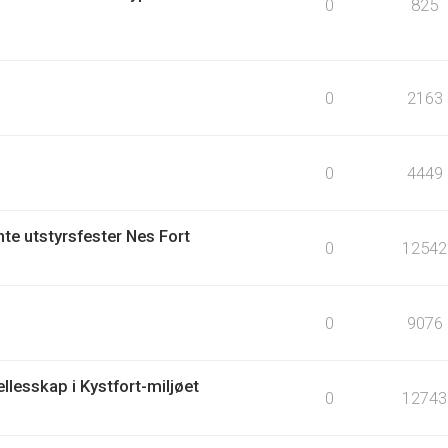
0
825
0
2163
0
4449
te utstyrsfester Nes Fort
0
12542
0
9076
llesskap i Kystfort-miljøet
0
12743