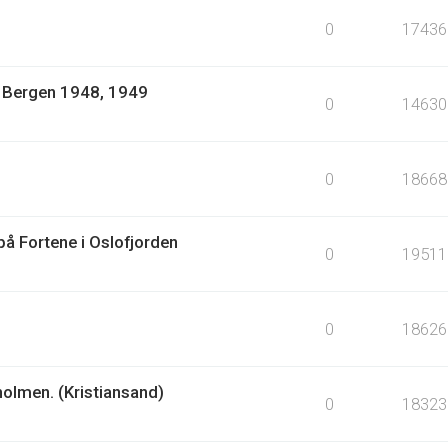
0
17436
1: Bergen 1948, 1949
0
14630
0
18668
å Fortene i Oslofjorden
0
19511
0
18626
holmen. (Kristiansand)
0
18323