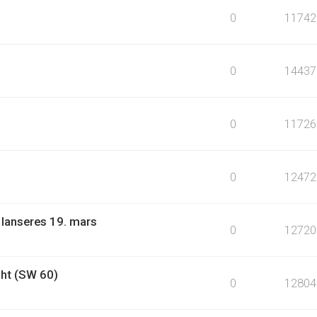
0
11742
0
14437
0
11726
0
12472
 lanseres 19. mars
0
12720
ht (SW 60)
0
12804