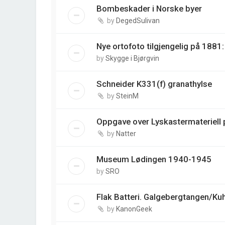
Bombeskader i Norske byer
by
DegedSulivan
Nye ortofoto tilgjengelig på 188
by
Skygge i Bjørgvin
Schneider K331(f) granathylse
by
SteinM
Oppgave over Lyskastermateriell p
by
Natter
Museum Lødingen 1940-1945
by
SRO
Flak Batteri. Galgebergtangen/Ku
by
KanonGeek