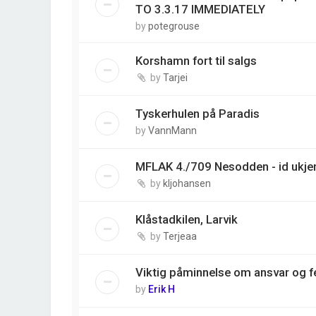
TO 3.3.17 IMMEDIATELY
by
potegrouse
Korshamn fort til salgs
by
Tarjei
Tyskerhulen på Paradis
by
VannMann
MFLAK 4./709 Nesodden - id ukjen
by
kljohansen
Klåstadkilen, Larvik
by
Terjeaa
Viktig påminnelse om ansvar og fe
by
Erik H