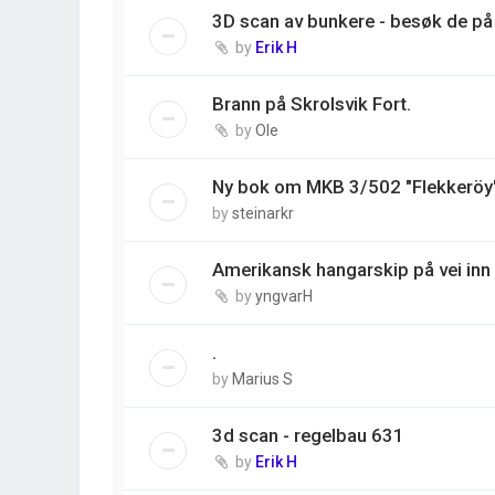
3D scan av bunkere - besøk de på 
by
Erik H
Brann på Skrolsvik Fort.
by
Ole
Ny bok om MKB 3/502 "Flekkeröy
by
steinarkr
Amerikansk hangarskip på vei inn 
by
yngvarH
.
by
Marius S
3d scan - regelbau 631
by
Erik H