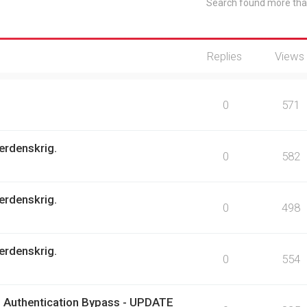
Search found more th
Replies
Views
0
571
erdenskrig.
0
582
erdenskrig.
0
498
erdenskrig.
0
554
 Authentication Bypass - UPDATE