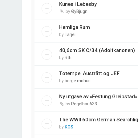
Kunes i Lebesby
by
ØyBjugn
Hemliga Rum
by
Tarjei
40,6cm SK C/34 (Adolfkanonen)
by
Rth
Totempel Austrått og JEF
by
borge.mohus
Ny utgave av «Festung Greipstad»
by
Regelbau633
The WWII 60cm German Searchlig
by
KOS