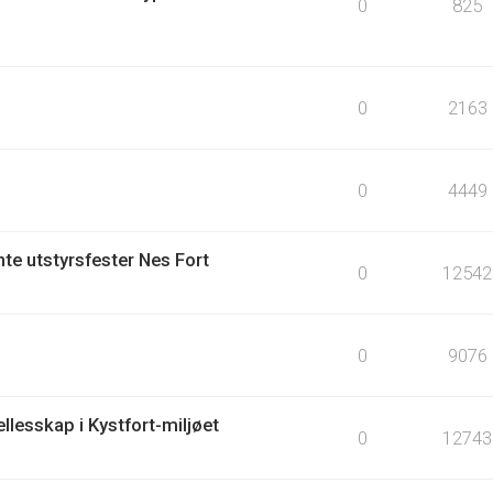
0
825
0
2163
0
4449
te utstyrsfester Nes Fort
0
12542
0
9076
llesskap i Kystfort-miljøet
0
12743