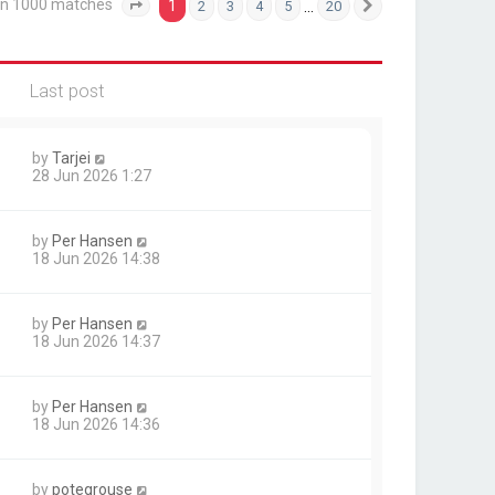
an 1000 matches
1
…
2
3
4
5
20
Page
1
of
20
Next
Last post
by
Tarjei
28 Jun 2026 1:27
by
Per Hansen
18 Jun 2026 14:38
by
Per Hansen
18 Jun 2026 14:37
by
Per Hansen
18 Jun 2026 14:36
by
potegrouse