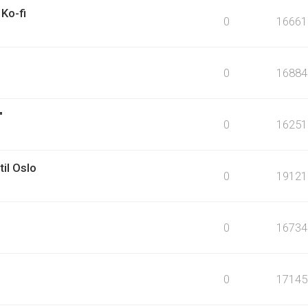
Ko-fi
0
16661
0
16884
"
0
16251
til Oslo
0
19121
0
16734
0
17145