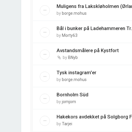
Muligens fra Lakskløholmen (Ørla
by
borge.mohus
Bål i bunker på Ladehammeren Tr.
by
Morty63
Avstandsmålere på Kystfort
by
BNyb
Tysk instagram'er
by
borge.mohus
Bornholm Süd
by
jomjom
Hakekors avdekket på Solgborg 
by
Tarjei