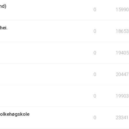
nd)
0
15990
hei.
0
18653
0
19405
0
20447
0
19903
Folkehøgskole
0
23341