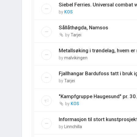
Siebel Ferries. Universal combat
by
KOS
Sållåthøgda, Namsos
by
Tarjei
Metallsøking i trøndelag, hvem e
by
malvikingen
Fjallhangar Bardufoss tatt i bruk i
by
Tarjei
"Kampfgruppe Haugesund" pr. 30
by
KOS
Informasjon til stort kunstprosjek
by
Linnchilla