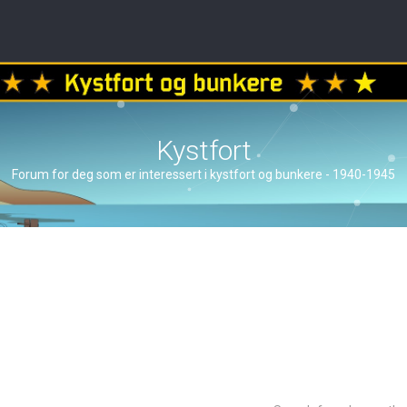
Kystfort
Forum for deg som er interessert i kystfort og bunkere - 1940-1945