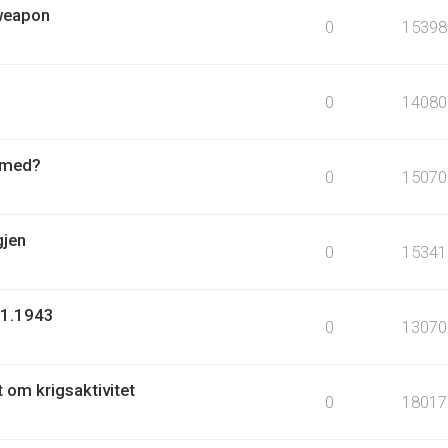
 weapon
0
15398
0
14080
r med?
0
15070
gjen
0
15341
.1.1943
0
13070
t om krigsaktivitet
0
18017