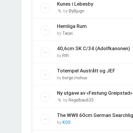
Kunes i Lebesby
by
ØyBjugn
Hemliga Rum
by
Tarjei
40,6cm SK C/34 (Adolfkanonen)
by
Rth
Totempel Austrått og JEF
by
borge.mohus
Ny utgave av «Festung Greipstad»
by
Regelbau633
The WWII 60cm German Searchlig
by
KOS