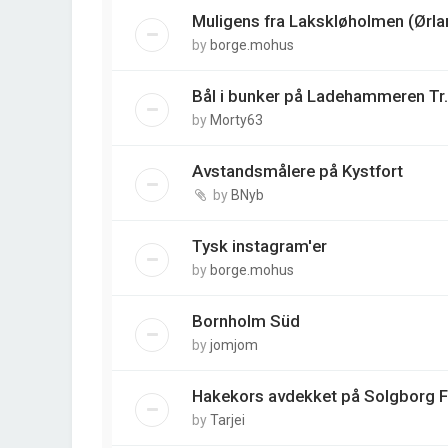
Muligens fra Lakskløholmen (Ørla
by
borge.mohus
Bål i bunker på Ladehammeren Tr.
by
Morty63
Avstandsmålere på Kystfort
by
BNyb
Tysk instagram'er
by
borge.mohus
Bornholm Süd
by
jomjom
Hakekors avdekket på Solgborg 
by
Tarjei