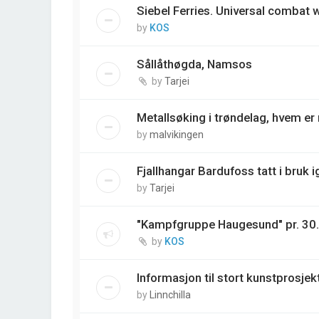
Siebel Ferries. Universal combat
by
KOS
Sållåthøgda, Namsos
by
Tarjei
Metallsøking i trøndelag, hvem e
by
malvikingen
Fjallhangar Bardufoss tatt i bruk i
by
Tarjei
"Kampfgruppe Haugesund" pr. 30
by
KOS
Informasjon til stort kunstprosjek
by
Linnchilla