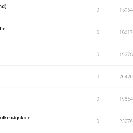
nd)
0
15964
hei.
0
18617
0
19378
0
20420
0
19854
Folkehøgskole
0
23276