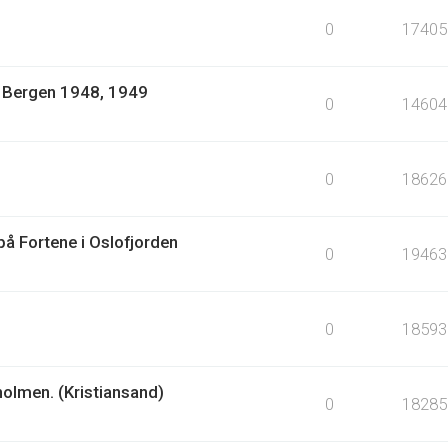
0
17405
1: Bergen 1948, 1949
0
14604
0
18626
å Fortene i Oslofjorden
0
19463
0
18593
holmen. (Kristiansand)
0
18285