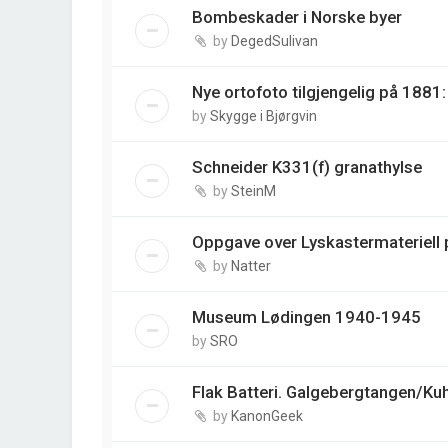
Bombeskader i Norske byer
by
DegedSulivan
Nye ortofoto tilgjengelig på 188
by
Skygge i Bjørgvin
Schneider K331(f) granathylse
by
SteinM
Oppgave over Lyskastermateriell p
by
Natter
Museum Lødingen 1940-1945
by
SRO
Flak Batteri. Galgebergtangen/Ku
by
KanonGeek