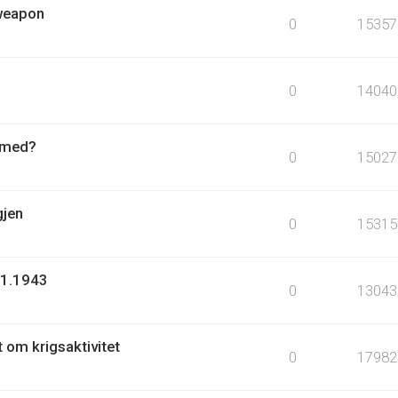
 weapon
0
15357
0
14040
r med?
0
15027
gjen
0
15315
.1.1943
0
13043
t om krigsaktivitet
0
17982