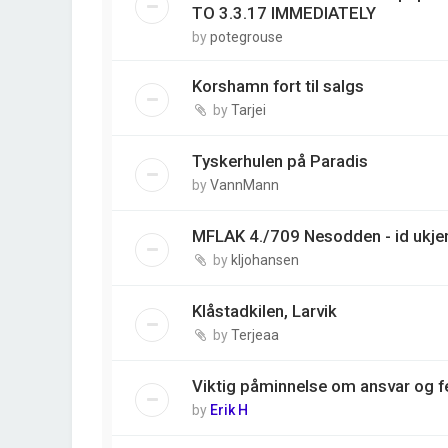
TO 3.3.17 IMMEDIATELY
by
potegrouse
Korshamn fort til salgs
by
Tarjei
Tyskerhulen på Paradis
by
VannMann
MFLAK 4./709 Nesodden - id ukjen
by
kljohansen
Klåstadkilen, Larvik
by
Terjeaa
Viktig påminnelse om ansvar og fe
by
Erik H