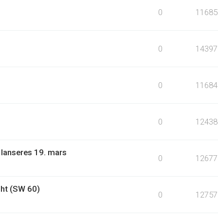
0
11685
0
14397
0
11684
0
12438
 lanseres 19. mars
0
12677
ht (SW 60)
0
12757