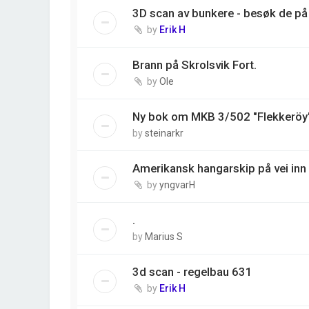
3D scan av bunkere - besøk de på 
by
Erik H
Brann på Skrolsvik Fort.
by
Ole
Ny bok om MKB 3/502 "Flekkeröy
by
steinarkr
Amerikansk hangarskip på vei inn 
by
yngvarH
.
by
Marius S
3d scan - regelbau 631
by
Erik H