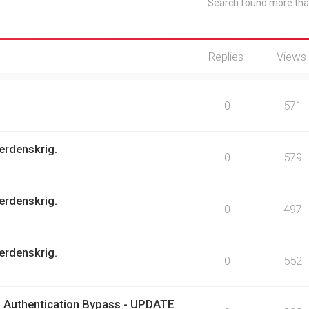
Search found more th
Replies
Views
0
571
erdenskrig.
0
579
erdenskrig.
0
497
erdenskrig.
0
552
 Authentication Bypass - UPDATE