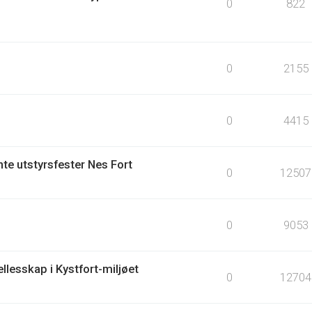
0
822
0
2155
0
4415
te utstyrsfester Nes Fort
0
12507
0
9053
llesskap i Kystfort-miljøet
0
12704