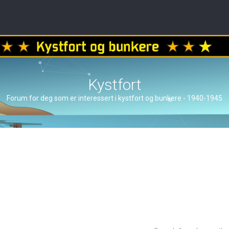
Kystfort
Forum for deg som er interessert i kystfort og bunkere - 1940-1945