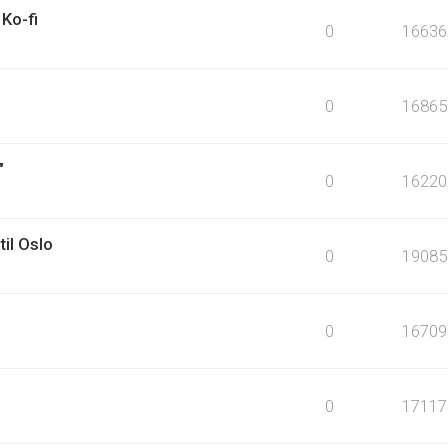
Ko-fi
0
16636
0
16865
"
0
16220
til Oslo
0
19085
0
16709
0
17117