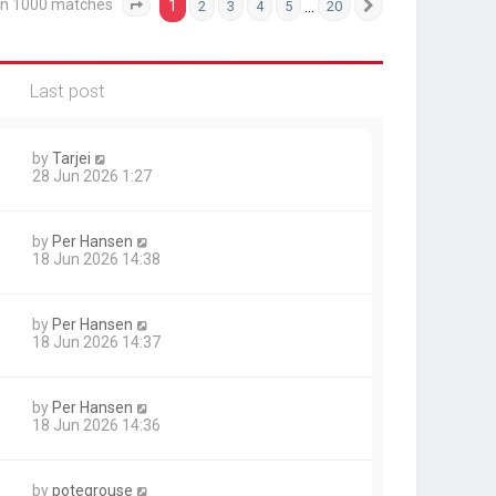
an 1000 matches
1
…
2
3
4
5
20
Page
1
of
20
Next
Last post
by
Tarjei
28 Jun 2026 1:27
by
Per Hansen
18 Jun 2026 14:38
by
Per Hansen
18 Jun 2026 14:37
by
Per Hansen
18 Jun 2026 14:36
by
potegrouse