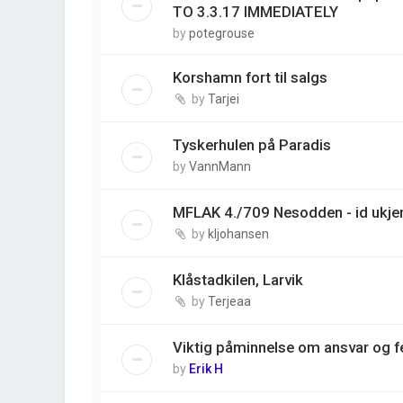
TO 3.3.17 IMMEDIATELY
by
potegrouse
Korshamn fort til salgs
by
Tarjei
Tyskerhulen på Paradis
by
VannMann
MFLAK 4./709 Nesodden - id ukjen
by
kljohansen
Klåstadkilen, Larvik
by
Terjeaa
Viktig påminnelse om ansvar og fe
by
Erik H