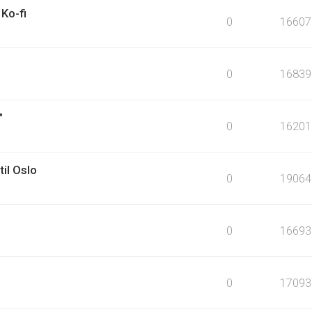
Ko-fi
0
16607
0
16839
"
0
16201
til Oslo
0
19064
0
16693
0
17093