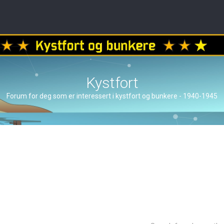
Kystfort
Forum for deg som er interessert i kystfort og bunkere - 1940-1945