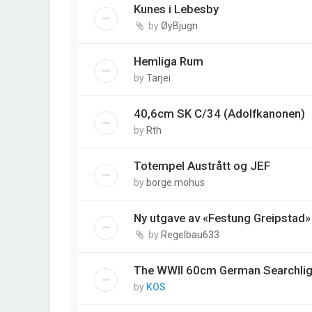
Kunes i Lebesby
by
ØyBjugn
Hemliga Rum
by
Tarjei
40,6cm SK C/34 (Adolfkanonen)
by
Rth
Totempel Austrått og JEF
by
borge.mohus
Ny utgave av «Festung Greipstad»
by
Regelbau633
The WWII 60cm German Searchlig
by
KOS