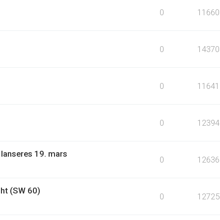
0
11660
0
14370
0
11641
0
12394
 lanseres 19. mars
0
12636
ht (SW 60)
0
12725