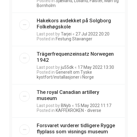
Posted in
Sjælland, Lolland, Falster, Møn og
Bornholm
Hakekors avdekket på Solgborg
Folkehøgskole
Last post by
Tarjei
«
27 Jul 2022 20:20
Posted in
Festung Stavanger
Trägerfrequenzeinsatz Norwegen
1942
Last post by
ju55dk
«
17 May 2022 13:30
Posted in
Generelt om Tyske
kystfort/installasjoner i Norge
The royal Canadian artillery
museum
Last post by
BNyb
«
15 May 2022 11:17
Posted in
KAFFEKROKEN - diverse
Forsvaret vurderer tidligere Rygge
flyplass som visnings museum