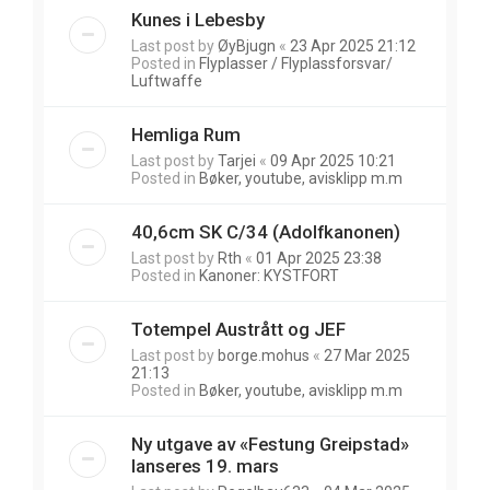
Kunes i Lebesby
Last post by
ØyBjugn
«
23 Apr 2025 21:12
Posted in
Flyplasser / Flyplassforsvar/
Luftwaffe
Hemliga Rum
Last post by
Tarjei
«
09 Apr 2025 10:21
Posted in
Bøker, youtube, avisklipp m.m
40,6cm SK C/34 (Adolfkanonen)
Last post by
Rth
«
01 Apr 2025 23:38
Posted in
Kanoner: KYSTFORT
Totempel Austrått og JEF
Last post by
borge.mohus
«
27 Mar 2025
21:13
Posted in
Bøker, youtube, avisklipp m.m
Ny utgave av «Festung Greipstad»
lanseres 19. mars