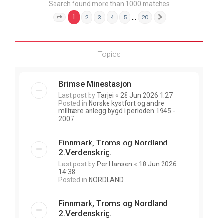
Search found more than 1000 matches
1
…
2
3
4
5
20
Page
1
of
20
Next
Topics
Brimse Minestasjon
Last post by
Tarjei
«
28 Jun 2026 1:27
Posted in
Norske kystfort og andre
militære anlegg bygd i perioden 1945 -
2007
Finnmark, Troms og Nordland
2.Verdenskrig.
Last post by
Per Hansen
«
18 Jun 2026
14:38
Posted in
NORDLAND
Finnmark, Troms og Nordland
2.Verdenskrig.