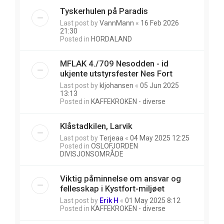
Tyskerhulen på Paradis
Last post by
VannMann
«
16 Feb 2026
21:30
Posted in
HORDALAND
MFLAK 4./709 Nesodden - id
ukjente utstyrsfester Nes Fort
Last post by
kljohansen
«
05 Jun 2025
13:13
Posted in
KAFFEKROKEN - diverse
Klåstadkilen, Larvik
Last post by
Terjeaa
«
04 May 2025 12:25
Posted in
OSLOFJORDEN
DIVISJONSOMRÅDE
Viktig påminnelse om ansvar og
fellesskap i Kystfort-miljøet
Last post by
Erik H
«
01 May 2025 8:12
Posted in
KAFFEKROKEN - diverse