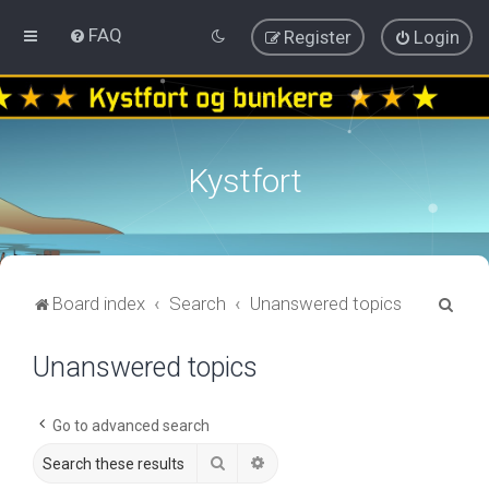
FAQ
Register
Login
Kystfort
S
Board index
Search
Unanswered topics
e
Unanswered topics
a
r
c
Go to advanced search
h
Search
Advanced search