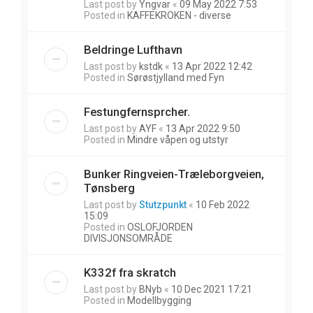
Last post by
Yngvar
«
09 May 2022 7:53
Posted in
KAFFEKROKEN - diverse
Beldringe Lufthavn
Last post by
kstdk
«
13 Apr 2022 12:42
Posted in
Sørøstjylland med Fyn
Festungfernsprcher.
Last post by
AYF
«
13 Apr 2022 9:50
Posted in
Mindre våpen og utstyr
Bunker Ringveien-Træleborgveien,
Tønsberg
Last post by
Stutzpunkt
«
10 Feb 2022
15:09
Posted in
OSLOFJORDEN
DIVISJONSOMRÅDE
K332f fra skratch
Last post by
BNyb
«
10 Dec 2021 17:21
Posted in
Modellbygging