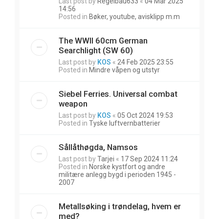
Last post by
Regelbau633
«
04 Mar 2025
14:56
Posted in
Bøker, youtube, avisklipp m.m
The WWII 60cm German
Searchlight (SW 60)
Last post by
KOS
«
24 Feb 2025 23:55
Posted in
Mindre våpen og utstyr
Siebel Ferries. Universal combat
weapon
Last post by
KOS
«
05 Oct 2024 19:53
Posted in
Tyske luftvernbatterier
Sållåthøgda, Namsos
Last post by
Tarjei
«
17 Sep 2024 11:24
Posted in
Norske kystfort og andre
militære anlegg bygd i perioden 1945 -
2007
Metallsøking i trøndelag, hvem er
med?