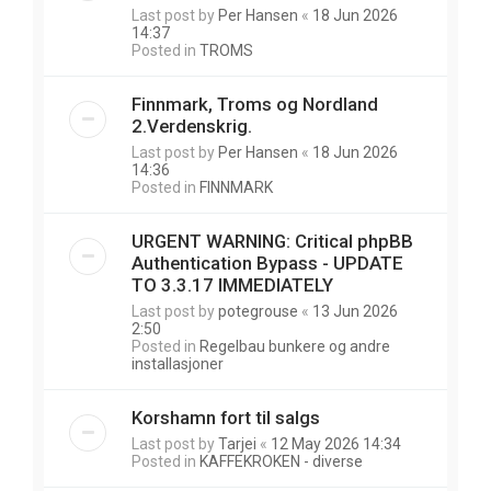
Last post by
Per Hansen
«
18 Jun 2026
14:37
Posted in
TROMS
Finnmark, Troms og Nordland
2.Verdenskrig.
Last post by
Per Hansen
«
18 Jun 2026
14:36
Posted in
FINNMARK
URGENT WARNING: Critical phpBB
Authentication Bypass - UPDATE
TO 3.3.17 IMMEDIATELY
Last post by
potegrouse
«
13 Jun 2026
2:50
Posted in
Regelbau bunkere og andre
installasjoner
Korshamn fort til salgs
Last post by
Tarjei
«
12 May 2026 14:34
Posted in
KAFFEKROKEN - diverse