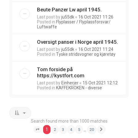
Beute Panzer Lw april 1945.
Last post by
ju55dk
«
16 Oct 2021 11:26
Posted in
Flyplasser / Flyplassforsvar/
Luftwaffe
Oversigt panser i Norge april 1945.
Last post by
ju55dk
«
16 Oct 2021 11:24
Posted in
Tyske stridsvogner og kjøretøy
Tom forside på
https://kystfort.com
Last post by
Einherjer
«
15 Oct 2021 12:12
Posted in
KAFFEKROKEN - diverse
Search found more than 1000 matches
1
…
2
3
4
5
20
Page
1
of
20
Next