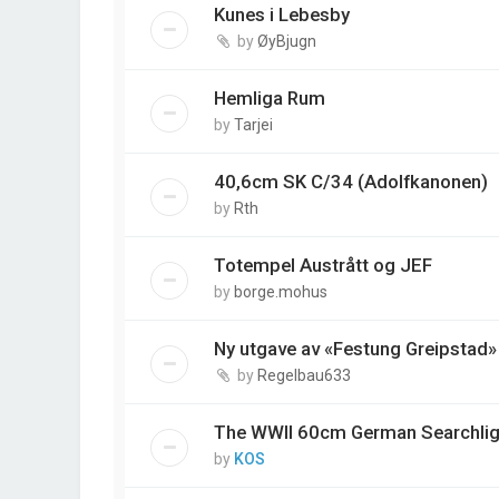
Kunes i Lebesby
by
ØyBjugn
Hemliga Rum
by
Tarjei
40,6cm SK C/34 (Adolfkanonen)
by
Rth
Totempel Austrått og JEF
by
borge.mohus
Ny utgave av «Festung Greipstad»
by
Regelbau633
The WWII 60cm German Searchlig
by
KOS