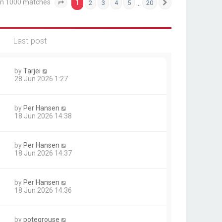
an 1000 matches
1
…
2
3
4
5
20
Page
1
of
20
Next
Last post
by
Tarjei
28 Jun 2026 1:27
by
Per Hansen
18 Jun 2026 14:38
by
Per Hansen
18 Jun 2026 14:37
by
Per Hansen
18 Jun 2026 14:36
by
potegrouse