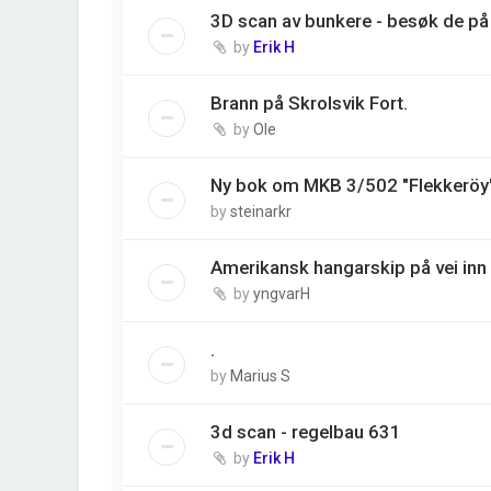
3D scan av bunkere - besøk de på 
by
Erik H
Brann på Skrolsvik Fort.
by
Ole
Ny bok om MKB 3/502 "Flekkeröy
by
steinarkr
Amerikansk hangarskip på vei inn 
by
yngvarH
.
by
Marius S
3d scan - regelbau 631
by
Erik H