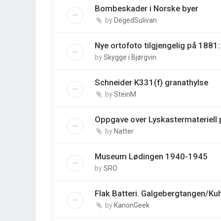
Bombeskader i Norske byer
by
DegedSulivan
Nye ortofoto tilgjengelig på 188
by
Skygge i Bjørgvin
Schneider K331(f) granathylse
by
SteinM
Oppgave over Lyskastermateriell p
by
Natter
Museum Lødingen 1940-1945
by
SRO
Flak Batteri. Galgebergtangen/Ku
by
KanonGeek