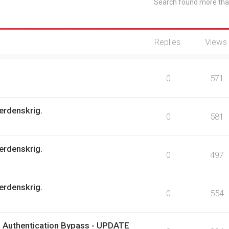
Search found more th
Replies
Views
0
571
erdenskrig.
0
581
erdenskrig.
0
497
erdenskrig.
0
554
 Authentication Bypass - UPDATE