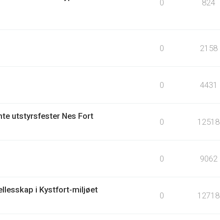
0
824
0
2158
0
4431
te utstyrsfester Nes Fort
0
12518
0
9062
llesskap i Kystfort-miljøet
0
12718