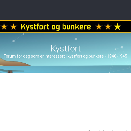
Kystfort
Forum for deg som er interessert i kystfort og bunkere - 1940-1945