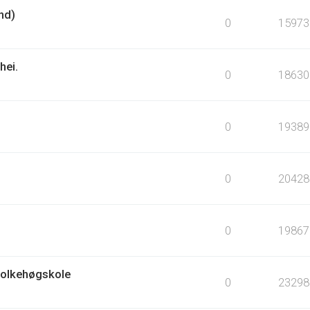
nd)
0
15973
hei.
0
18630
0
19389
0
20428
0
19867
Folkehøgskole
0
23298