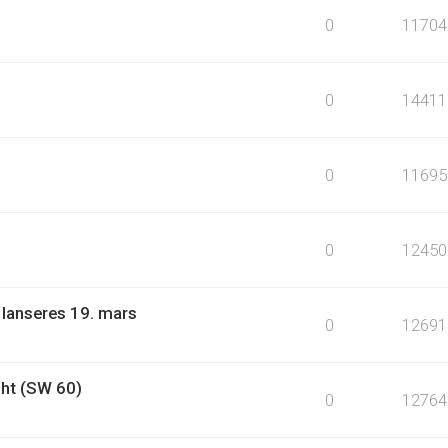
0
11704
0
14411
0
11695
0
12450
 lanseres 19. mars
0
12691
ht (SW 60)
0
12764