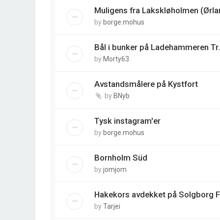
Muligens fra Lakskløholmen (Ørla
by
borge.mohus
Bål i bunker på Ladehammeren Tr.
by
Morty63
Avstandsmålere på Kystfort
by
BNyb
Tysk instagram'er
by
borge.mohus
Bornholm Süd
by
jomjom
Hakekors avdekket på Solgborg 
by
Tarjei