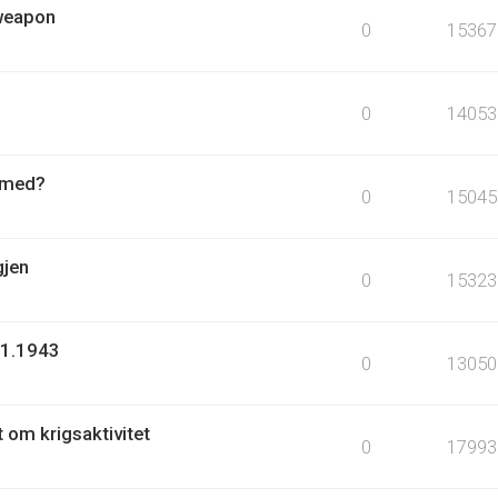
 weapon
0
15367
0
14053
r med?
0
15045
gjen
0
15323
.1.1943
0
13050
t om krigsaktivitet
0
17993