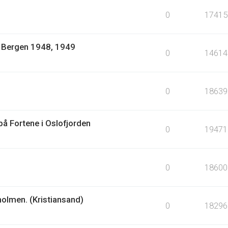
0
17415
1: Bergen 1948, 1949
0
14614
0
18639
å Fortene i Oslofjorden
0
19471
0
18600
holmen. (Kristiansand)
0
18296