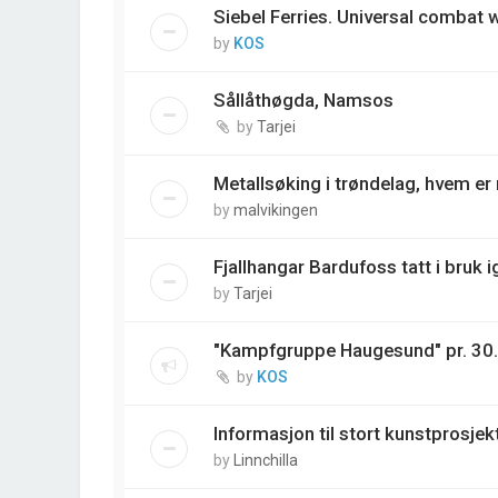
Siebel Ferries. Universal combat
by
KOS
Sållåthøgda, Namsos
by
Tarjei
Metallsøking i trøndelag, hvem e
by
malvikingen
Fjallhangar Bardufoss tatt i bruk i
by
Tarjei
"Kampfgruppe Haugesund" pr. 30
by
KOS
Informasjon til stort kunstprosjek
by
Linnchilla