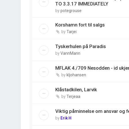
TO 3.3.17 IMMEDIATELY
by
potegrouse
Korshamn fort til salgs
by
Tarjei
Tyskerhulen på Paradis
by
VannMann
MFLAK 4./709 Nesodden - id ukjen
by
kljohansen
Klåstadkilen, Larvik
by
Terjeaa
Viktig påminnelse om ansvar og fe
by
Erik H