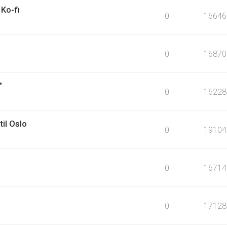
Ko-fi
0
16646
0
16870
"
0
16228
til Oslo
0
19104
0
16714
0
17128