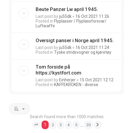
Beute Panzer Lw april 1945.
Last post by
ju55dk
«
16 Oct 2021 11:26
Posted in
Flyplasser / Flyplassforsvar/
Luftwaffe
Oversigt panser i Norge april 1945.
Last post by
ju55dk
«
16 Oct 2021 11:24
Posted in
Tyske stridsvogner og kjøretøy
Tom forside på
https://kystfort.com
Last post by
Einherjer
«
15 Oct 2021 12:12
Posted in
KAFFEKROKEN - diverse
Search found more than 1000 matches
1
…
2
3
4
5
20
Page
1
of
20
Next