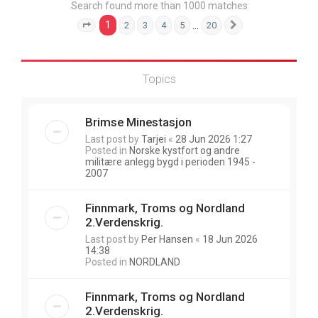
Search found more than 1000 matches
1
…
2
3
4
5
20
Page
1
of
20
Next
Topics
Brimse Minestasjon
Last post by
Tarjei
«
28 Jun 2026 1:27
Posted in
Norske kystfort og andre
militære anlegg bygd i perioden 1945 -
2007
Finnmark, Troms og Nordland
2.Verdenskrig.
Last post by
Per Hansen
«
18 Jun 2026
14:38
Posted in
NORDLAND
Finnmark, Troms og Nordland
2.Verdenskrig.