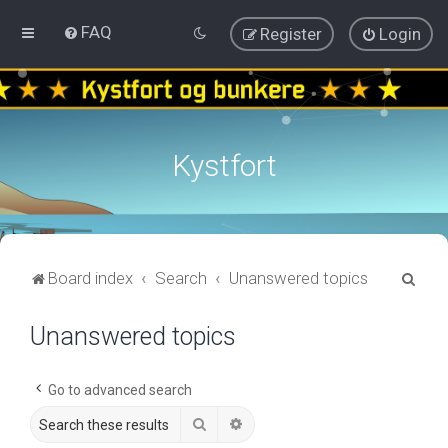
FAQ
Register
Login
Kystfort
S
Board index
Search
Unanswered topics
e
Unanswered topics
a
r
c
Go to advanced search
h
Search
Advanced search