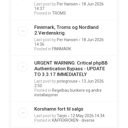
Last post by
Per Hansen
«
18 Jun 2026
14:37
Posted in
TROMS
Finnmark, Troms og Nordland
2.Verdenskrig.
Last post by
Per Hansen
«
18 Jun 2026
14:36
Posted in
FINNMARK
URGENT WARNING: Critical phpBB
Authentication Bypass - UPDATE
TO 3.3.17 IMMEDIATELY
Last post by
potegrouse
«
13 Jun 2026
2:50
Posted in
Regelbau bunkere og andre
installasjoner
Korshamn fort til salgs
Last post by
Tarjei
«
12 May 2026 14:34
Posted in
KAFFEKROKEN - diverse