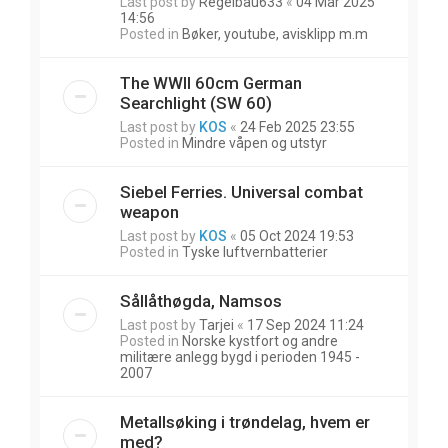
Last post by
Regelbau633
«
04 Mar 2025
14:56
Posted in
Bøker, youtube, avisklipp m.m
The WWII 60cm German
Searchlight (SW 60)
Last post by
KOS
«
24 Feb 2025 23:55
Posted in
Mindre våpen og utstyr
Siebel Ferries. Universal combat
weapon
Last post by
KOS
«
05 Oct 2024 19:53
Posted in
Tyske luftvernbatterier
Sållåthøgda, Namsos
Last post by
Tarjei
«
17 Sep 2024 11:24
Posted in
Norske kystfort og andre
militære anlegg bygd i perioden 1945 -
2007
Metallsøking i trøndelag, hvem er
med?