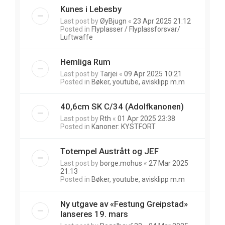
Kunes i Lebesby
Last post by
ØyBjugn
«
23 Apr 2025 21:12
Posted in
Flyplasser / Flyplassforsvar/
Luftwaffe
Hemliga Rum
Last post by
Tarjei
«
09 Apr 2025 10:21
Posted in
Bøker, youtube, avisklipp m.m
40,6cm SK C/34 (Adolfkanonen)
Last post by
Rth
«
01 Apr 2025 23:38
Posted in
Kanoner: KYSTFORT
Totempel Austrått og JEF
Last post by
borge.mohus
«
27 Mar 2025
21:13
Posted in
Bøker, youtube, avisklipp m.m
Ny utgave av «Festung Greipstad»
lanseres 19. mars