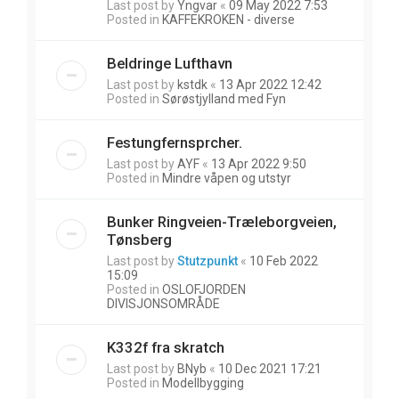
Last post by
Yngvar
«
09 May 2022 7:53
Posted in
KAFFEKROKEN - diverse
Beldringe Lufthavn
Last post by
kstdk
«
13 Apr 2022 12:42
Posted in
Sørøstjylland med Fyn
Festungfernsprcher.
Last post by
AYF
«
13 Apr 2022 9:50
Posted in
Mindre våpen og utstyr
Bunker Ringveien-Træleborgveien,
Tønsberg
Last post by
Stutzpunkt
«
10 Feb 2022
15:09
Posted in
OSLOFJORDEN
DIVISJONSOMRÅDE
K332f fra skratch
Last post by
BNyb
«
10 Dec 2021 17:21
Posted in
Modellbygging