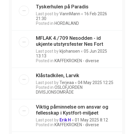
Tyskerhulen på Paradis
Last post by
VannMann
«
16 Feb 2026
21:30
Posted in
HORDALAND
MFLAK 4./709 Nesodden - id
ukjente utstyrsfester Nes Fort
Last post by
kljohansen
«
05 Jun 2025
13:13
Posted in
KAFFEKROKEN - diverse
Klåstadkilen, Larvik
Last post by
Terjeaa
«
04 May 2025 12:25
Posted in
OSLOFJORDEN
DIVISJONSOMRÅDE
Viktig påminnelse om ansvar og
fellesskap i Kystfort-miljøet
Last post by
Erik H
«
01 May 2025 8:12
Posted in
KAFFEKROKEN - diverse