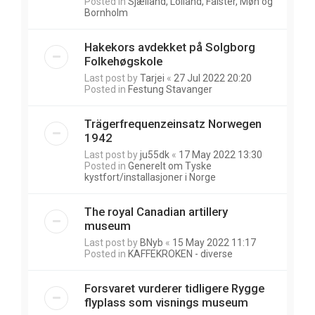
Posted in
Sjælland, Lolland, Falster, Møn og
Bornholm
Hakekors avdekket på Solgborg
Folkehøgskole
Last post by
Tarjei
«
27 Jul 2022 20:20
Posted in
Festung Stavanger
Trägerfrequenzeinsatz Norwegen
1942
Last post by
ju55dk
«
17 May 2022 13:30
Posted in
Generelt om Tyske
kystfort/installasjoner i Norge
The royal Canadian artillery
museum
Last post by
BNyb
«
15 May 2022 11:17
Posted in
KAFFEKROKEN - diverse
Forsvaret vurderer tidligere Rygge
flyplass som visnings museum