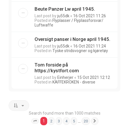
Beute Panzer Lw april 1945.
Last post by
ju55dk
«
16 Oct 2021 11:26
Posted in
Flyplasser / Flyplassforsvar/
Luftwaffe
Oversigt panser i Norge april 1945.
Last post by
ju55dk
«
16 Oct 2021 11:24
Posted in
Tyske stridsvogner og kjøretøy
Tom forside på
https://kystfort.com
Last post by
Einherjer
«
15 Oct 2021 12:12
Posted in
KAFFEKROKEN - diverse
Search found more than 1000 matches
1
…
2
3
4
5
20
Page
1
of
20
Next