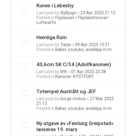
Kunes i Lebesby
Last post by
ØyBjugn
«
23 Apr 2025 21:12
Posted in
Flyplasser / Flyplassforsvar/
Luftwaffe
Hemliga Rum
Last post by
Tarjei
«
09 Apr 2025 10:21
Posted in
Bøker, youtube, avisklipp m.m
40,6cm SK C/34 (Adolfkanonen)
Last post by
Rth
«
01 Apr 2025 23:38
Posted in
Kanoner: KYSTFORT
Totempel Austrått og JEF
Last post by
borge.mohus
«
27 Mar 2025
21:13
Posted in
Bøker, youtube, avisklipp m.m
Ny utgave av «Festung Greipstad»
lanseres 19. mars