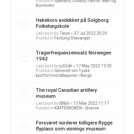
Posted in
Sjælland, Lolland, Falster, Møn og
Bornholm
Hakekors avdekket på Solgborg
Folkehøgskole
Last post by
Tarjei
«
27 Jul 2022 20:20
Posted in
Festung Stavanger
Trägerfrequenzeinsatz Norwegen
1942
Last post by
ju55dk
«
17 May 2022 13:30
Posted in
Generelt om Tyske
kystfort/installasjoner i Norge
The royal Canadian artillery
museum
Last post by
BNyb
«
15 May 2022 11:17
Posted in
KAFFEKROKEN - diverse
Forsvaret vurderer tidligere Rygge
flyplass som visnings museum