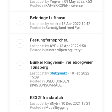
Last post by
Yngvar
«
09 May 2022 7:53
Posted in
KAFFEKROKEN - diverse
Beldringe Lufthavn
Last post by
kstdk
«
13 Apr 2022 12:42
Posted in
Sørøstjylland med Fyn
Festungfernsprcher.
Last post by
AYF
«
13 Apr 2022 9:50
Posted in
Mindre våpen og utstyr
Bunker Ringveien-Træleborgveien,
Tønsberg
Last post by
Stutzpunkt
«
10 Feb 2022
15:09
Posted in
OSLOFJORDEN
DIVISJONSOMRÅDE
K332f fra skratch
Last post by
BNyb
«
10 Dec 2021 17:21
Posted in
Modellbygging