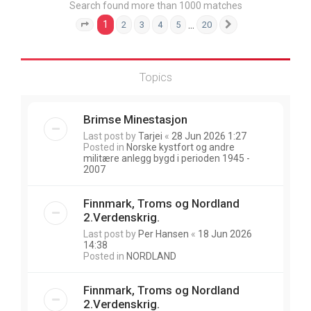
Search found more than 1000 matches
1
…
2
3
4
5
20
Page
1
of
20
Next
Topics
Brimse Minestasjon
Last post by
Tarjei
«
28 Jun 2026 1:27
Posted in
Norske kystfort og andre
militære anlegg bygd i perioden 1945 -
2007
Finnmark, Troms og Nordland
2.Verdenskrig.
Last post by
Per Hansen
«
18 Jun 2026
14:38
Posted in
NORDLAND
Finnmark, Troms og Nordland
2.Verdenskrig.