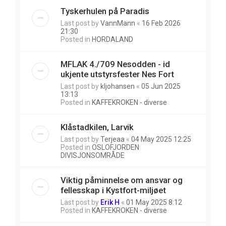
Tyskerhulen på Paradis
Last post by
VannMann
«
16 Feb 2026
21:30
Posted in
HORDALAND
MFLAK 4./709 Nesodden - id
ukjente utstyrsfester Nes Fort
Last post by
kljohansen
«
05 Jun 2025
13:13
Posted in
KAFFEKROKEN - diverse
Klåstadkilen, Larvik
Last post by
Terjeaa
«
04 May 2025 12:25
Posted in
OSLOFJORDEN
DIVISJONSOMRÅDE
Viktig påminnelse om ansvar og
fellesskap i Kystfort-miljøet
Last post by
Erik H
«
01 May 2025 8:12
Posted in
KAFFEKROKEN - diverse