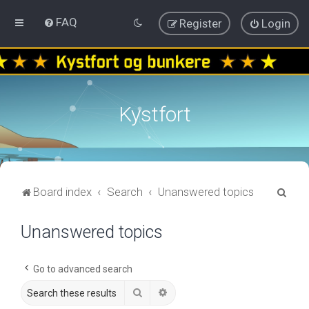
FAQ
Register
Login
Kystfort
S
Board index
Search
Unanswered topics
e
Unanswered topics
a
r
c
Go to advanced search
h
Search
Advanced search