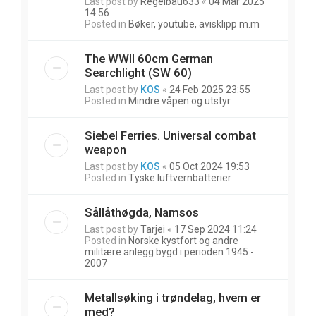
Last post by
Regelbau633
«
04 Mar 2025
14:56
Posted in
Bøker, youtube, avisklipp m.m
The WWII 60cm German
Searchlight (SW 60)
Last post by
KOS
«
24 Feb 2025 23:55
Posted in
Mindre våpen og utstyr
Siebel Ferries. Universal combat
weapon
Last post by
KOS
«
05 Oct 2024 19:53
Posted in
Tyske luftvernbatterier
Sållåthøgda, Namsos
Last post by
Tarjei
«
17 Sep 2024 11:24
Posted in
Norske kystfort og andre
militære anlegg bygd i perioden 1945 -
2007
Metallsøking i trøndelag, hvem er
med?