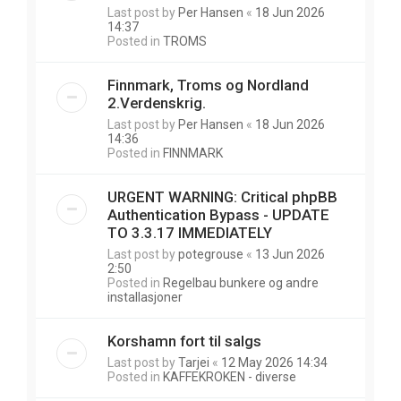
Last post by
Per Hansen
«
18 Jun 2026
14:37
Posted in
TROMS
Finnmark, Troms og Nordland
2.Verdenskrig.
Last post by
Per Hansen
«
18 Jun 2026
14:36
Posted in
FINNMARK
URGENT WARNING: Critical phpBB
Authentication Bypass - UPDATE
TO 3.3.17 IMMEDIATELY
Last post by
potegrouse
«
13 Jun 2026
2:50
Posted in
Regelbau bunkere og andre
installasjoner
Korshamn fort til salgs
Last post by
Tarjei
«
12 May 2026 14:34
Posted in
KAFFEKROKEN - diverse