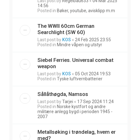
Last post by
Regelbau633
«
04 Mar 2025
14:56
Posted in
Bøker, youtube, avisklipp m.m
The WWII 60cm German
Searchlight (SW 60)
Last post by
KOS
«
24 Feb 2025 23:55
Posted in
Mindre våpen og utstyr
Siebel Ferries. Universal combat
weapon
Last post by
KOS
«
05 Oct 2024 19:53
Posted in
Tyske luftvernbatterier
Sållåthøgda, Namsos
Last post by
Tarjei
«
17 Sep 2024 11:24
Posted in
Norske kystfort og andre
militære anlegg bygd i perioden 1945 -
2007
Metallsøking i trøndelag, hvem er
med?