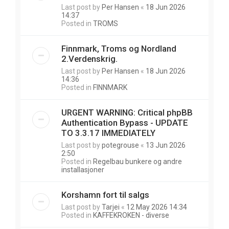
Last post by
Per Hansen
«
18 Jun 2026
14:37
Posted in
TROMS
Finnmark, Troms og Nordland
2.Verdenskrig.
Last post by
Per Hansen
«
18 Jun 2026
14:36
Posted in
FINNMARK
URGENT WARNING: Critical phpBB
Authentication Bypass - UPDATE
TO 3.3.17 IMMEDIATELY
Last post by
potegrouse
«
13 Jun 2026
2:50
Posted in
Regelbau bunkere og andre
installasjoner
Korshamn fort til salgs
Last post by
Tarjei
«
12 May 2026 14:34
Posted in
KAFFEKROKEN - diverse