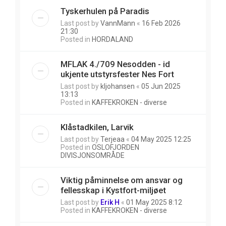
Tyskerhulen på Paradis
Last post by
VannMann
«
16 Feb 2026
21:30
Posted in
HORDALAND
MFLAK 4./709 Nesodden - id
ukjente utstyrsfester Nes Fort
Last post by
kljohansen
«
05 Jun 2025
13:13
Posted in
KAFFEKROKEN - diverse
Klåstadkilen, Larvik
Last post by
Terjeaa
«
04 May 2025 12:25
Posted in
OSLOFJORDEN
DIVISJONSOMRÅDE
Viktig påminnelse om ansvar og
fellesskap i Kystfort-miljøet
Last post by
Erik H
«
01 May 2025 8:12
Posted in
KAFFEKROKEN - diverse