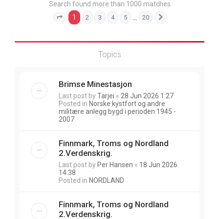
Search found more than 1000 matches
1
…
2
3
4
5
20
Page
1
of
20
Next
Topics
Brimse Minestasjon
Last post by
Tarjei
«
28 Jun 2026 1:27
Posted in
Norske kystfort og andre
militære anlegg bygd i perioden 1945 -
2007
Finnmark, Troms og Nordland
2.Verdenskrig.
Last post by
Per Hansen
«
18 Jun 2026
14:38
Posted in
NORDLAND
Finnmark, Troms og Nordland
2.Verdenskrig.