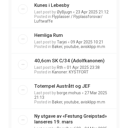
Kunes i Lebesby
Last post by
ØyBjugn
«
23 Apr 2025 21:12
Posted in
Flyplasser / Flyplassforsvar/
Luftwaffe
Hemliga Rum
Last post by
Tarjei
«
09 Apr 2025 10:21
Posted in
Bøker, youtube, avisklipp m.m
40,6cm SK C/34 (Adolfkanonen)
Last post by
Rth
«
01 Apr 2025 23:38
Posted in
Kanoner: KYSTFORT
Totempel Austrått og JEF
Last post by
borge.mohus
«
27 Mar 2025
21:13
Posted in
Bøker, youtube, avisklipp m.m
Ny utgave av «Festung Greipstad»
lanseres 19. mars