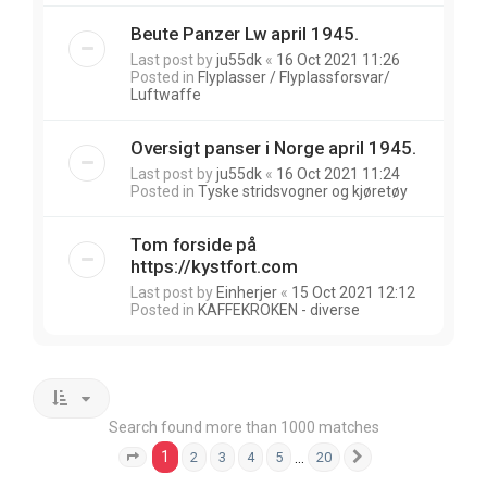
Beute Panzer Lw april 1945.
Last post by
ju55dk
«
16 Oct 2021 11:26
Posted in
Flyplasser / Flyplassforsvar/
Luftwaffe
Oversigt panser i Norge april 1945.
Last post by
ju55dk
«
16 Oct 2021 11:24
Posted in
Tyske stridsvogner og kjøretøy
Tom forside på
https://kystfort.com
Last post by
Einherjer
«
15 Oct 2021 12:12
Posted in
KAFFEKROKEN - diverse
Search found more than 1000 matches
1
…
2
3
4
5
20
Page
1
of
20
Next