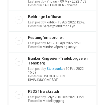
Last post by
Yngvar
«
09 May 2022 7:53
Posted in
KAFFEKROKEN - diverse
Beldringe Lufthavn
Last post by
kstdk
«
13 Apr 2022 12:42
Posted in
Sørøstjylland med Fyn
Festungfernsprcher.
Last post by
AYF
«
13 Apr 2022 9:50
Posted in
Mindre våpen og utstyr
Bunker Ringveien-Træleborgveien,
Tønsberg
Last post by
Stutzpunkt
«
10 Feb 2022
15:09
Posted in
OSLOFJORDEN
DIVISJONSOMRÅDE
K332f fra skratch
Last post by
BNyb
«
10 Dec 2021 17:21
Posted in
Modellbygging