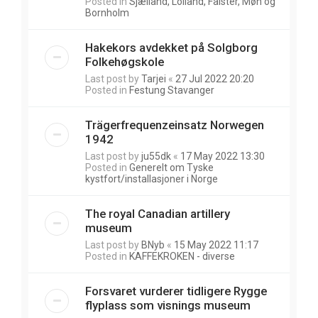
Posted in
Sjælland, Lolland, Falster, Møn og
Bornholm
Hakekors avdekket på Solgborg
Folkehøgskole
Last post by
Tarjei
«
27 Jul 2022 20:20
Posted in
Festung Stavanger
Trägerfrequenzeinsatz Norwegen
1942
Last post by
ju55dk
«
17 May 2022 13:30
Posted in
Generelt om Tyske
kystfort/installasjoner i Norge
The royal Canadian artillery
museum
Last post by
BNyb
«
15 May 2022 11:17
Posted in
KAFFEKROKEN - diverse
Forsvaret vurderer tidligere Rygge
flyplass som visnings museum